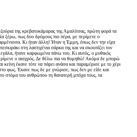
αντζούρια της κρεβατοκάμαρας της Αμαλίτσας, πρώτη φορά τα
Να ξέρω, πως δυο δρόμους πιο πέρα, με περίμενε ο
ρμένισσα. Κι ήταν άλλη! Ήταν η Έμμη, όπως δεν την είχα
πεσκιράκι στη λαστιχένια σάρκα της και να σκουπίζει τον
 μεγάλα, ήτανε καρφωμένα πάνω του. Κι αυτός, ο μυθικός
Περίμενε ο αισχρός. Δε θέλω πια να θυμηθώ! Ακόμα δε μπορώ
 κείνη έκανε τότε να πάρει ανάσα και παραμέρισε με το χέρι
το φως. Έκανε πως δε με γνώρισε, πως δεν με είδε και
το στόμα του ανθρώπου τη θανατερή μπόχα τους, τα