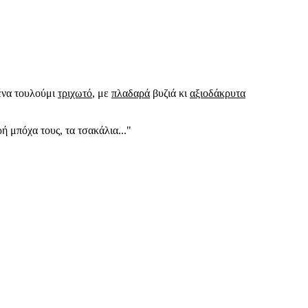
ένα τουλούμι
τριχωτό
, με
πλαδαρά
βυζιά κι
αξιοδάκρυτα
 μπόχα τους, τα τσακάλια..."