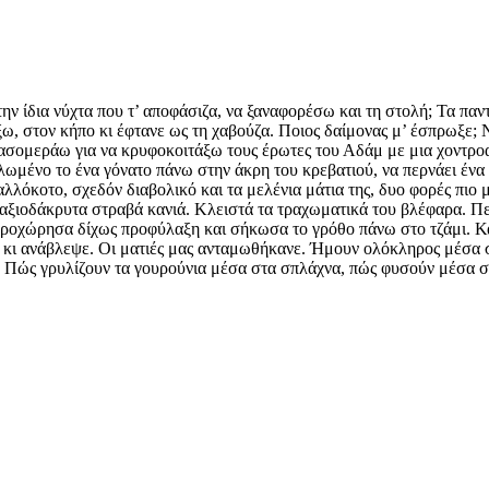
η την ίδια νύχτα που τ’ αποφάσιζα, να ξαναφορέσω και τη στολή; Τα π
ξω, στον κήπο κι έφτανε ως τη χαβούζα. Ποιος δαίμονας μ’ έσπρωξε; 
ασομεράω για να κρυφοκοιτάξω τους έρωτες του Αδάμ με μια χοντροα
πλωμένο το ένα γόνατο πάνω στην άκρη του κρεβατιού, να περνάει ένα 
αλλόκοτο, σχεδόν διαβολικό και τα μελένια μάτια της, δυο φορές πιο
ι αξιοδάκρυτα στραβά κανιά. Κλειστά τα τραχωματικά του βλέφαρα. 
ροχώρησα δίχως προφύλαξη και σήκωσα το γρόθο πάνω στο τζάμι. Και
 κι ανάβλεψε. Οι ματιές μας ανταμωθήκανε. Ήμουν ολόκληρος μέσα σ
ς. Πώς γρυλίζουν τα γουρούνια μέσα στα σπλάχνα, πώς φυσούν μέσα σ