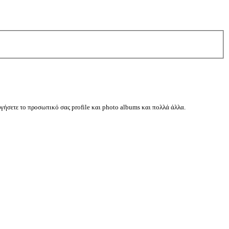
ργήσετε το προσωπικό σας profile και photo albums και πολλά άλλα.