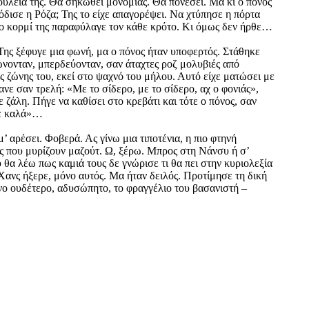
δουλειά της. Θα σηκωθεί μονομιάς. Θα πονέσει. Μα κι ο πόνος
όδισε η Ρόζα; Της το είχε απαγορέψει. Να χτύπησε η πόρτα
α το κορμί της παραφύλαγε τον κάθε κρότο. Κι όμως δεν ήρθε…
 Της ξέφυγε μια φωνή, μα ο πόνος ήταν υποφερτός. Στάθηκε
ώνονταν, μπερδεύονταν, σαν άταχτες ροζ μολυβιές από
ς ζώνης του, εκεί στο ψαχνό του μήλου. Αυτό είχε ματώσει με
νε σαν τρελή: «Με το σίδερο, με το σίδερο, αχ ο φονιάς»,
ε ζάλη. Πήγε να καθίσει στο κρεβάτι και τότε ο πόνος, σαν
νε καλά»…
 αρέσει. Φοβερά. Ας γίνω μια τιποτένια, η πιο φτηνή
ς που μυρίζουν μαζούτ. Ω, ξέρω. Μπρος στη Νάνσυ ή σ’
θα λέω πως καμιά τους δε γνώρισε τι θα πει στην κυριολεξία
Χανς ήξερε, μόνο αυτός. Μα ήταν δειλός. Προτίμησε τη δική
ανο ουδέτερο, αδυσώπητο, το φραγγέλιο του βασανιστή –