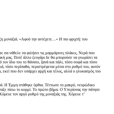
έξη μοναξιά. «Αφού την αντέχετε…» Η πιο φριχτή: του
ψε σα νάθελε να φιλήσει τις μαρμάρινες πλάκες. Νερά που
κή μας. Ποτέ άλλο ζευγάρι δε θα μπορούσε να γνωρίσει τα
τον ίδιο του το θάνατο, ξανά και πάλι, τόσο σοφά και τόσο
κά, τόσο περίπαθα, περιστρέφεται μέσα στο ρυθμό του, αυτόν
ι, εκεί που δεν υπάρχει αρχή και τέλος, αλλά ο γλυκασμός του
οφά. Η Έμμη στάθηκε όρθια. Τέντωσε το μακρύ, νευρώδικο
ίναξε πίσω το κορμί. Το πρώτο βήμα. Ο Υπερίονας την πάτησε
 Χόρευε τον αργό ρυθμό της μοναξιάς της. Χόρευε τ’