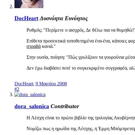
DocHeart
Δυσνόητα Ευνόητος
Ρυθμός: "Περίμενε ο αισχρός. Δε θέλω πια να θυμηθώ!
Επίθετα προσεκτικά τοποθετημένα ένα-ένα, κάποιες φορέ
στραβά
κανιά."
Στην ουσία, ποίηση: "Πώς γρυλίζουν τα γουρούνια μέσ
Δεν έχω διαβάσει ποτέ το συγκεκριμένο συγγραφέα, α
DocHeart
,
9 Μαρτίου 2008
#2
dora_salonica
Contributor
Η Λέσχη είναι το πρώτο βιβλίο της τριλογίας Ακυβέρνη
Νομίζω πως η ηρωίδα της Λέσχης, η Έμμη Μπόμπρετσ