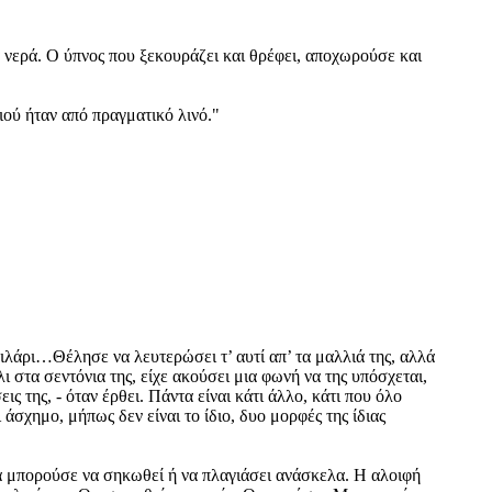
να νερά. Ο ύπνος που ξεκουράζει και θρέφει, αποχωρούσε και
ιού ήταν από πραγματικό λινό."
ιλάρι…Θέλησε να λευτερώσει τ’ αυτί απ’ τα μαλλιά της, αλλά
 στα σεντόνια της, είχε ακούσει μια φωνή να της υπόσχεται,
ις της, - όταν έρθει. Πάντα είναι κάτι άλλο, κάτι που όλο
άσχημο, μήπως δεν είναι το ίδιο, δυο μορφές της ίδιας
ρα μπορούσε να σηκωθεί ή να πλαγιάσει ανάσκελα. Η αλοιφή