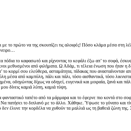
ει με το πρώτο να της σκουπίζει τις αλοιφές! Πόσο κλάμα μέσα στη λ
 όνειρο…
τα πόδια το καφασωτό και ρίχνοντας το κεφάλι έξω απ’ το σοφά, έσκυ
οι μεθυσμένοι από φιλήματα. Ω Αδάμ, τι τέλεια ένωση που ήταν η δι
 το κορμί σου ελεύθερα, ασταμάτητα, πίδακας που ανασταίνονταν από 
λη μέσα από καμπύλη, πάλι και πάλι, τόσο αισθαντικά, τόσο λικνιστι
ημένα, οδηγώντας δίχως να οδηγεί, ευγενικά και μοιραία, ξανά και πάλ
μου δίνεις καμιά λύπη, καμιά τύψη.
τα φανταστικό ταπέτο από τα μάρμαρα και το έφερνε πιο κοντά στο σ
. Να πατήσει το διπλανό με το άλλο. Χάθηκε. Ύψωσε το γόνατο και τ
ό δεν έλυνε την κορδέλα να χυθούν τα μαλλιά ως τη βαθειά ζώνη της.