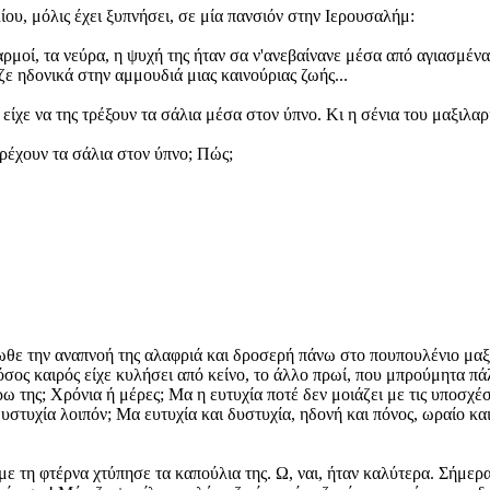
ου, μόλις έχει ξυπνήσει, σε μία πανσιόν στην Ιερουσαλήμ:
 αρμοί, τα νεύρα, η ψυχή της ήταν σα ν'ανεβαίνανε μέσα από αγιασμέ
ε ηδονικά στην αμμουδιά μιας καινούριας ζωής...
ίχε να της τρέξουν τα σάλια μέσα στον ύπνο. Κι η σένια του μαξιλαρ
τρέχουν τα σάλια στον ύπνο; Πώς;
ωθε την αναπνοή της αλαφριά και δροσερή πάνω στο πουπουλένιο μαξ
σος καιρός είχε κυλήσει από κείνο, το άλλο πρωί, που μπρούμητα πάλι
ω της; Χρόνια ή μέρες; Μα η ευτυχία ποτέ δεν μοιάζει με τις υποσχέσε
υστυχία λοιπόν; Μα ευτυχία και δυστυχία, ηδονή και πόνος, ωραίο και 
 με τη φτέρνα χτύπησε τα καπούλια της. Ω, ναι, ήταν καλύτερα. Σήμε