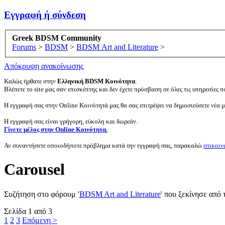
Εγγραφή ή σύνδεση
Greek BDSM Community
Forums
>
BDSM
>
BDSM Art and Literature
>
Απόκρυψη ανακοίνωσης
Καλώς ήρθατε στην
Ελληνική BDSM Κοινότητα
.
Βλέπετε το site μας σαν επισκέπτης και δεν έχετε πρόσβαση σε όλες τις υπηρεσίες πο
Η εγγραφή σας στην Online Κοινότητά μας θα σας επιτρέψει να δημοσιεύσετε νέα 
Η εγγραφή σας είναι γρήγορη, εύκολη και δωρεάν.
Γίνετε μέλος στην Online Κοινότητα.
Αν συναντήσετε οποιοδήποτε πρόβλημα κατά την εγγραφή σας, παρακαλώ
επικοιν
Carousel
Συζήτηση στο φόρουμ '
BDSM Art and Literature
' που ξεκίνησε από
Σελίδα 1 από 3
1
2
3
Επόμενη >