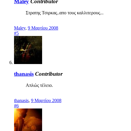
Maley
Contributor
Στρατης Τσιρκας..απο τους καλλιτερους...
Maley
,
9 Μαρτίου 2008
#5
thanasis
Contributor
Απλώς τέλειο.
thanasis
,
9 Μαρτίου 2008
#6