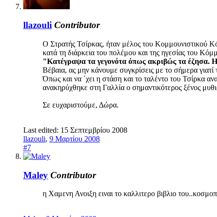
llazouli
Contributor
O Στρατής Τσίρκας, ήταν μέλος του Κομμουνιστικού Κόμ
κατά τη διάρκεια του πολέμου και της ηγεσίας του Κόμμ
"Κατέγραψα τα γεγονότα όπως ακριβώς τα έζησα. Η 
Βέβαια, ας μην κάνουμε συγκρίσεις με το σήμερα γιατί
Όπως και να ΄χει η στάση και το ταλέντο του Τσίρκα α
ανακηρύχθηκε στη Γαλλία ο σημαντικότερος ξένος μυθ
Σε ευχαριστούμε, Δώρα.
Last edited:
15 Σεπτεμβρίου 2008
llazouli
,
9 Μαρτίου 2008
#7
Maley
Contributor
η Χαμενη Ανοιξη ειναι το καλλιτερο βιβλιο του..κοσμοπο