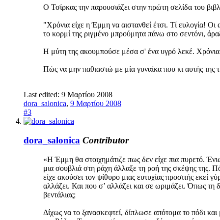
Ο Τσίρκας την παρουσιάζει στην πρώτη σελίδα του βιβλί
"Χρόνια είχε η Έμμη να αιστανθεί έτσι. Τί ευλογία! Οι
το κορμί της ριγμένο μπρούμητα πάνω στο σεντόνι, άραζ
Η μύτη της ακουμπούσε μέσα σ' ένα υγρό λεκέ. Χρόνια ε
Πώς να μην παθιαστώ με μία γυναίκα που κι αυτής της 
Last edited:
9 Μαρτίου 2008
dora_salonica
,
9 Μαρτίου 2008
#3
dora_salonica
Contributor
«Η Έμμη θα στοιχημάτιζε πως δεν είχε πια πυρετό. Ένι
μια σουβλιά στη ράχη άλλαξε τη ροή της σκέψης της. Πό
είχε ακούσει τον ψίθυρο μιας ευτυχίας προσιτής εκεί γύρ
αλλάζει. Και που σ’ αλλάζει και σε ωριμάζει. Όπως τη δ
βεντάλιας;
Δίχως να το ξανασκεφτεί, δίπλωσε απότομα το πόδι και