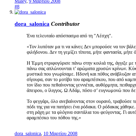
Maley
,
9 Μαρτίου 2008
#8
dora_salonica
Contributor
Ένα τελευταίο απόσπασμα από τη "Λέσχη".
«Τον λυπόταν μα τι να κάνει; Δεν μπορούσε να τον βάλ
φιλήδονου. Δεν τη γεμίζει τίποτα, μήτε φαντασία, μήτε
Η Έμμη στριφογύρισε πάνω στην κοιλιά της, άγγιξε με 
πάνω σας απλώνουνται τ’ αρώματα χρυσών κρίνων. Κύκν
μυστικά που γνωρίσαμε. Ηδονή και πόθος ανάβλυζαν απ’
σίγουρα, σαν το μοτίβο του αραμπέσκου, που από καμπύ
τον ίδιο που πεθαίνοντας γεννιέται, αυθόρμητα, πειθαρχ
άπειρου, ο ίλιγγος. Ω Αδάμ, πόσο σ’ ευγνωμονώ που δε 
Το φεγγάρι, όλο ανεβαίνοντας στον ουρανό, τραβούσε 
πόδι της για να πατήσει ένα ρόδακα. Ο ρόδακας χάθηκε
στη ράχη με τα φλόγινα σαντάλια του φεύγοντας. Γι αυτ
αραμπέσκο του πόθου της.»
dora_salonica
,
10 Μαρτίου 2008