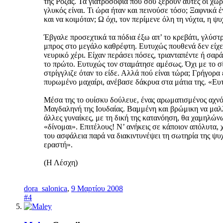
της Ρόζας. Τα γιατροσόφια που σου ξέρουν αυτές οι χωρ
γλυκός είναι. Τι ώρα ήταν και πεινούσε τόσο; Ξαφνικά 
και να κοιμόταν; Ω όχι, τον περίμενε όλη τη νύχτα, η 
Έβγαλε προσεχτικά τα πόδια έξω απ’ το κρεβάτι, γλύστρ
μπρος στο μεγάλο καθρέφτη. Ευτυχώς πουθενά δεν είχε 
νευρικό χέρι. Είχαν περάσει πόσες, τριανταπέντε ή σα
το πρώτο. Ευτυχώς τον σταμάτησε αμέσως. Όχι με το σί
στρίγγλιζε όταν το είδε. Αλλά πού είναι τώρα; Γρήγορα 
πυρωμένο μαχαίρι, ανέβασε δάκρυα στα μάτια της. «Ευ
Μέσα της το ουίσκυ δούλευε, ένας αρωματισμένος αχνός 
Μαγδαληνή της Ιουδαίας. Βαμμένη και βρώμικη να μαλλ
άλλες γυναίκες, με τη δική της κατανόηση, θα χαμηλών
«δίνομαι». Επιτέλους! Ν’ ανήκεις σε κάποιον απόλυτα,
του ασφάλεια παρά να διακιντυνέψει τη σωτηρία της ψυ
εραστή».
(Η Λέσχη)
dora_salonica
,
9 Μαρτίου 2008
#4