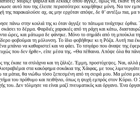
ιάτισες! Μύριζε ψαρίλα και λέκιαζε όπου άγγιζε, όμως να, έκανε τη 
ένιωσε αυτό που της έλειπε περισσότερο: κοιμήθηκε μόνη. Να τον εμπ
ψυχή της παρακαλούσε αχ, ας μην ερχόταν απόψε, δε θ’ αντέξω πια, μ
ησε πάνω στην κοιλιά της κι όταν άγγιξε το πάτωμα τινάχτηκε όρθια.
σκάσει το δέρμα. Φαρδιές χαρακιές από τη ράχη και κάτω, διασταυρ
ράντα ώρες, και μάτωμα δε φάνηκε. Μόνο το σημάδι από τη μπούκλα τη
δερο φοβούμαι τη μόλυνση. Το ίδιο φοβήθηκε κι η Ρόζα. Αυτή πια έκα
ένα μπάνιο να καθαριστεί και να φάει. Το τσιγάρο που άναψε της έφερ
τυχώς που δεν ήρθε», είπε μέσα της. «Θα πέθαινα. Απόψε όλα θα πά
της έκαιε τα σπλάχνα και τη ζάλιζε. Έμμη, προστύχεψες. Ναι, αλλά μ’
ιοτραβιέμαι στα κακόφημα σοκάκια της Χάιφας, με τους λιμενεργάτε
ω τα μάτια, θα νιώθω τόσο ξεπεσμένη από τη σειρά μου. Μα μέσα μου 
 χτήμα του πρόθυμο και πειθήνιο, όπως η ψυχή εμπρός στον Κύριο. Ο 
χής του. Δεν τόλμησε να είναι μαζί πνευματικός και όργανο. Ένα όργ