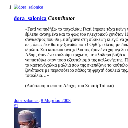
dora_salonica
Contributor
«Γιατί να πηδήξω το τοιχαλάκι; Γιατί έπρεπε τάχα κείν
έβλεπα ανοιγμένα και το φως του ηλεχτρικού χυνόταν έ
σύνδεσμος που θα με πήγαινε στη σύσκεψη κι εγώ να χ
δει, όπως δεν θα την ξαναδώ ποτέ! Ορθή, τέλεια, με δι
ιδρώτα. Στα κατακόκκινα χείλια της ήταν ένα χαμόγελο 
Αδάμ, ήταν ένα τουλούμι τριχωτό, με πλαδαρά βυζιά κ
να πιστέψω στον τόσο εξευτελισμό της καλλονής της. Π
τα καστανόχαλκα μαλλιά που της σκεπάζανε το κούτελο
ξανάπιασε με περισσότερο πάθος τη φριχτή δουλειά τη
τσακάλια…»
(Απόσπασμα από τη Λέσχη, του Στρατή Τσίρκα)
dora_salonica
,
8 Μαρτίου 2008
#1