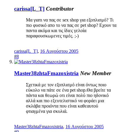
carissa[L_T]
Contributor
Μα γιατι να πας σε sex shop για εξοπλισμό? Τι
πιο φυσικό απο το να πας σε pet shop? Εχουν τα
παντα ακόμα και τις ίδιες γελοία
παραφουσκωμενες τιμές. ;-)
carissa[L_T]
,
16 Αυγούστου 2005
#8
Master38zhtaFmazoxistria
New Member
Σχετικά με τον εξοπλισμό είναι όντως ποιο
εύκολο να πάτε σε ένα pet shop.Θα βρείτε τα
πάντα και θεωρώ οτι είναι πολύ πιο ηδονικό
αλλά και πιο εξευτελιστικό να φοράει μια
σκλάβα προιόντα που είναι καθεαυτού
φτιαγμένα για σκυλιά.
Master38zhtaFmazoxistria
,
16 Αυγούστου 2005
#9