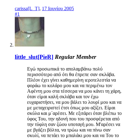
carissa[L_T]
,
17 Ιουνίου 2005
#1
little_slut[PieR]
Regular Member
Εγώ προσωπικά το απολαμβάνω πολύ
περισσότερο από ότι θα έπρεπε σαν σκλάβα.
Πλέον έχει γίνει καθημερίνη ιεροτελεστία να
φοράω το κολάρο μου και να περιμένω τον
Αφέντη μου στα τέσσερα να μου κάνει τη χάρη,
όταν είμαι καλή σκλάβα και τον έχω
ευχαριστήσει, να μου βάλει το λουρί μου και να
με μεταχειριστεί έτσι όπως μου αξίζει. Είμαι
σκύλα και μ΄αρέσει. Με εξιτάρει όταν βλέπω το
ύφος Του, την ηδονή που του προσφέρεται από
την τύφλη σαν ζώου υποταγή μου. Μ'αρέσει να
με βγάζει βόλτα, να τρώω και να πίνω σαν
σκυλί, να πετάει το μπαλάκι μου και να Του το