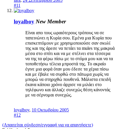
lara
,
24 Σεπτεμβρίου 2005
#11
loyalboy
New Member
Είναι απο τους ωραιότερους τρόπους να σε
ταπεινώνει η Κυρία σου. Εμένα μια Κυρία που
επισκεπτόμουν με χρησιμοποιούσε σαν σκυλί
της και της άρεσε να πετάει τα mules της μακρυά
μέσα στο σπίτι και να με στέλνει στα τέσσερα
να της τα φέρω πίσω με το στόμα μου και να τα
τοποθετήσω τέλεια μπροστά της. Το ακραίο
έγινε μια φορά όταν μου έδεσε τα χέρια πίσω
και με έβαλε να συρθώ στο πάτωμα χωρίς να
μπορώ να στηριχθώ πουθενά. Μάλιστα επειδή
έκανα κάποιο χρόνο άρχισε να μιλάει στο
τηλέφωνο και άλλαζε συνεχώς θέση κάνοντάς
με να σέρνομαι συνεχώς.
loyalboy
,
10 Οκτωβρίου 2005
#12
(Απαιτείται σύνδεση/εγγραφή για να απαντήσετε)