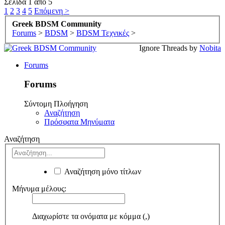
Σελίδα 1 από 5
1
2
3
4
5
Επόμενη >
Greek BDSM Community
Forums
>
BDSM
>
BDSM Τεχνικές
>
Ignore Threads by
Nobita
Forums
Forums
Σύντομη Πλοήγηση
Αναζήτηση
Πρόσφατα Μηνύματα
Αναζήτηση
Αναζήτηση μόνο τίτλων
Μήνυμα μέλους:
Διαχωρίστε τα ονόματα με κόμμα (,)