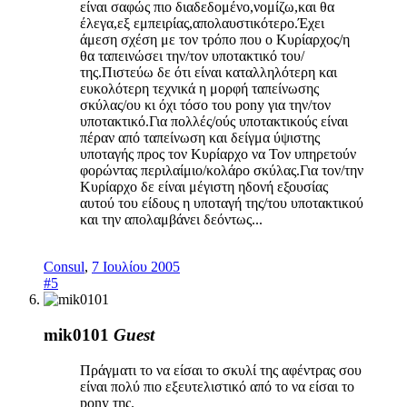
είναι σαφώς πιο διαδεδομένο,νομίζω,και θα
έλεγα,εξ εμπειρίας,απολαυστικότερο.Έχει
άμεση σχέση με τον τρόπο που ο Κυρίαρχος/η
θα ταπεινώσει την/τον υποτακτικό του/
της.Πιστεύω δε ότι είναι καταλληλότερη και
ευκολότερη τεχνικά η μορφή ταπείνωσης
σκύλας/ου κι όχι τόσο του pony για την/τον
υποτακτικό.Για πολλές/ούς υποτακτικούς είναι
πέραν από ταπείνωση και δείγμα ύψιστης
υποταγής προς τον Κυρίαρχο να Τον υπηρετούν
φορώντας περιλαίμιο/κολάρο σκύλας.Για τον/την
Κυρίαρχο δε είναι μέγιστη ηδονή εξουσίας
αυτού του είδους η υποταγή της/του υποτακτικού
και την απολαμβάνει δεόντως...
Consul
,
7 Ιουλίου 2005
#5
mik0101
Guest
Πράγματι το να είσαι το σκυλί της αφέντρας σου
είναι πολύ πιο εξευτελιστικό από το να είσαι το
pony της.