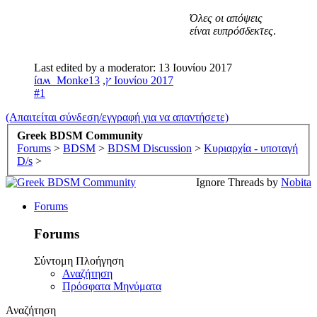
Όλες οι απόψεις
είναι ευπρόσδεκτες
.​
Last edited by a moderator:
13 Ιουνίου 2017
,
íɑʍ_Monkeץ
13 Ιουνίου 2017
#1
(Απαιτείται σύνδεση/εγγραφή για να απαντήσετε)
Greek BDSM Community
Forums
>
BDSM
>
BDSM Discussion
>
Κυριαρχία - υποταγή
D/s
>
Ignore Threads by
Nobita
Forums
Forums
Σύντομη Πλοήγηση
Αναζήτηση
Πρόσφατα Μηνύματα
Αναζήτηση