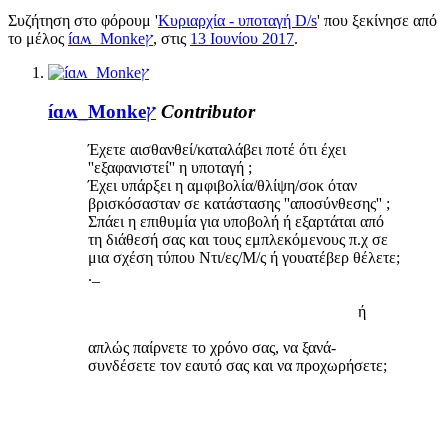
Συζήτηση στο φόρουμ '
Κυριαρχία - υποταγή D/s
' που ξεκίνησε από
το μέλος
íɑʍ_Monkeץ
, στις
13 Ιουνίου 2017
.
íɑʍ_Monkeץ
Contributor
Έχετε αισθανθεί/καταλάβει ποτέ ότι έχει
''εξαφανιστεί'' η υποταγή ;
Έχει υπάρξει η αμφιβολία/θλίψη/σοκ όταν
βρισκόσασταν σε κατάστασης ''αποσύνθεσης'' ;
Σπάει η επιθυμία για υποβολή ή εξαρτάται από
τη διάθεσή σας και τους εμπλεκόμενους π.χ σε
μια σχέση τύπου Ντι/ες/Μ/ς ή γουατέβερ θέλετε;
._
ή​
απλώς παίρνετε το χρόνο σας, να ξανά-
συνδέσετε τον εαυτό σας και να προχωρήσετε;