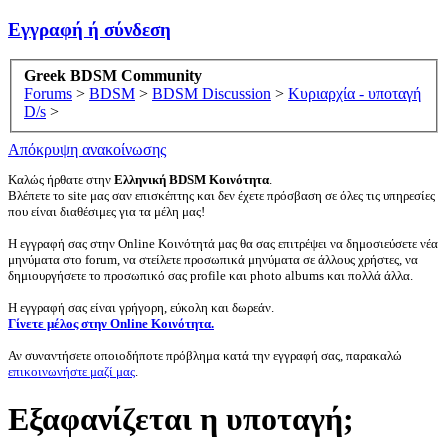
Εγγραφή ή σύνδεση
Greek BDSM Community
Forums
>
BDSM
>
BDSM Discussion
>
Κυριαρχία - υποταγή
D/s
>
Απόκρυψη ανακοίνωσης
Καλώς ήρθατε στην
Ελληνική BDSM Κοινότητα
.
Βλέπετε το site μας σαν επισκέπτης και δεν έχετε πρόσβαση σε όλες τις υπηρεσίες
που είναι διαθέσιμες για τα μέλη μας!
Η εγγραφή σας στην Online Κοινότητά μας θα σας επιτρέψει να δημοσιεύσετε νέα
μηνύματα στο forum, να στείλετε προσωπικά μηνύματα σε άλλους χρήστες, να
δημιουργήσετε το προσωπικό σας profile και photo albums και πολλά άλλα.
Η εγγραφή σας είναι γρήγορη, εύκολη και δωρεάν.
Γίνετε μέλος στην Online Κοινότητα.
Αν συναντήσετε οποιοδήποτε πρόβλημα κατά την εγγραφή σας, παρακαλώ
επικοινωνήστε μαζί μας
.
Eξαφανίζεται η υποταγή;