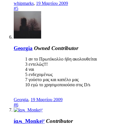
whipmarks
,
19 Μαρτίου 2009
#5
Georgia
Owned
Contributor
1 αν το Πρωτόκολλο ήδη ακολουθείται
3 εντελώς!!!
4 ναι
5 ενδεχομένως
7 γούστο μας και καπέλο μας
10 εγώ το χρησιμοποιούσα στις D/s
Georgia
,
19 Μαρτίου 2009
#6
íɑʍ_Monkeץ
Contributor