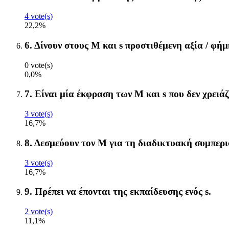
4 vote(s)
22,2%
6. Δίνουν στους Μ και s προστιθέμενη αξία / φήμ
0 vote(s)
0,0%
7. Είναι μία έκφραση των M και s που δεν χρειά
3 vote(s)
16,7%
8. Δεσμεύουν τον Μ για τη διαδικτυακή συμπερι
3 vote(s)
16,7%
9. Πρέπει να έπονται της εκπαίδευσης ενός s.
2 vote(s)
11,1%