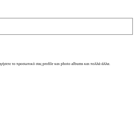
ργήσετε το προσωπικό σας profile και photo albums και πολλά άλλα.