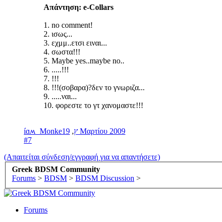
Απάντηση: e-Collars
1. no comment!
2. ισως...
3. εχμμ..ετσι ειναι...
4. σωστα!!!
5. Maybe yes..maybe no..
6. .....!!!
7. !!!
8. !!!(σοβαρα)?δεν το γνωριζα...
9. .....ναι...
10. φορεστε το γτ χανομαστε!!!
,
íɑʍ_Monkeץ
19 Μαρτίου 2009
#7
(Απαιτείται σύνδεση/εγγραφή για να απαντήσετε)
Greek BDSM Community
Forums
>
BDSM
>
BDSM Discussion
>
Forums