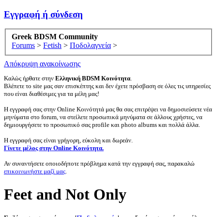
Εγγραφή ή σύνδεση
Greek BDSM Community
Forums
>
Fetish
>
Ποδολαγνεία
>
Απόκρυψη ανακοίνωσης
Καλώς ήρθατε στην
Ελληνική BDSM Κοινότητα
.
Βλέπετε το site μας σαν επισκέπτης και δεν έχετε πρόσβαση σε όλες τις υπηρεσίες
που είναι διαθέσιμες για τα μέλη μας!
Η εγγραφή σας στην Online Κοινότητά μας θα σας επιτρέψει να δημοσιεύσετε νέα
μηνύματα στο forum, να στείλετε προσωπικά μηνύματα σε άλλους χρήστες, να
δημιουργήσετε το προσωπικό σας profile και photo albums και πολλά άλλα.
Η εγγραφή σας είναι γρήγορη, εύκολη και δωρεάν.
Γίνετε μέλος στην Online Κοινότητα.
Αν συναντήσετε οποιοδήποτε πρόβλημα κατά την εγγραφή σας, παρακαλώ
επικοινωνήστε μαζί μας
.
Feet and Not Only