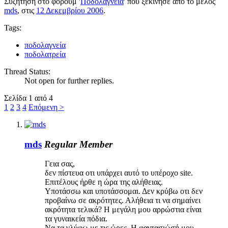
Συζήτηση στο φόρουμ '
Ποδολαγνεία
' που ξεκίνησε από το μέλος
mds
, στις
12 Δεκεμβρίου 2006
.
Tags:
ποδολαγνεία
ποδολατρεία
Thread Status:
Not open for further replies.
Σελίδα 1 από 4
1
2
3
4
Επόμενη >
mds
Regular Member
Γεια σας,
δεν πίστευα οτι υπάρχει αυτό το υπέροχο site.
Επιτέλους ήρθε η ώρα της αλήθειας.
Υποτάσσω και υποτάσσομαι. Δεν κρύβω οτι δεν
προβαίνω σε ακρότητες. Αλήθεια τι να σημαίνει
ακρότητα τελικά? Η μεγάλη μου αρρώστια είναι
τα γυναικεία πόδια.
Να τα γλύφω με τις ώρες. Η φαντασιώσή μου