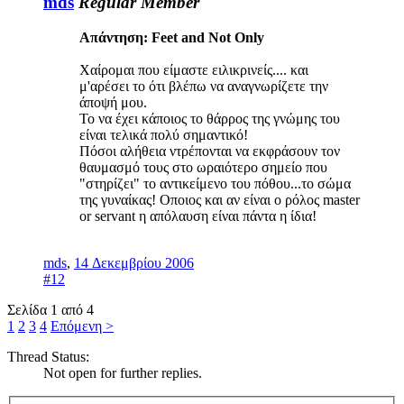
mds
Regular Member
Απάντηση: Feet and Not Only
Χαίρομαι που είμαστε ειλικρινείς.... και
μ'αρέσει το ότι βλέπω να αναγνωρίζετε την
άποψή μου.
Το να έχει κάποιος το θάρρος της γνώμης του
είναι τελικά πολύ σημαντικό!
Πόσοι αλήθεια ντρέπονται να εκφράσουν τον
θαυμασμό τους στο ωραιότερο σημείο που
"στηρίζει" το αντικείμενο του πόθου...το σώμα
της γυναίκας! Οποιος και αν είναι ο ρόλος master
or servant η απόλαυση είναι πάντα η ίδια!
mds
,
14 Δεκεμβρίου 2006
#12
Σελίδα 1 από 4
1
2
3
4
Επόμενη >
Thread Status:
Not open for further replies.