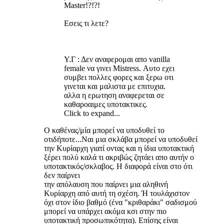
Master!?!?!
Εσεις τι λετε?
Y.Γ : Δεν αναφερομαι απο vanilla
female να γινει Mistress. Αυτο εχει
συμβει πολλες φορες και ξερω οτι
γινεται και μαλιστα με επιτυχια.
αλλα η ερωτηση αναφερεται σε
καθαροαιμες υποτακτικες.
Click to expand...
O καθένας/μία μπορεί να υποδυθεί το
οτιδήποτε...Ναι μια σκλάβα μπορεί να υποδυθεί
την Κυρίαρχη γιατί οντας και η ίδια υποτακτική
ξέρει πολύ καλά τι ακριβώς ζητάει απο αυτήν ο
υποτακτικός/σκλαβος. Η διαφορά είναι στο ότι
δεν παίρνει
την απόλαυση που παίρνει μια αληθινή
Κυρίαρχη από αυτή τη σχέση. Ή τουλάχιστον
όχι στον ίδιο βαθμό (ένα "κριθαράκι" σαδισμού
μπορεί να υπάρχει ακόμα κσι στην πιο
υποτακτική προσωπικότητα). Επίσης είναι