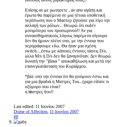
Επίσης αν με ρωτησετε , αν απο αγάπη και
έρωτα θα παρέμενα σε μια τέτοια υποθετική
περίπτωση που ο Μαστερ ζητούσε για λίγο την
αλλαγή των ρόλων... Θεωρώ ότι ουδέν
μονιμότερο του προσωρινού!! Αν για
συναισθηματικούς λόγους παρέμενα σίγουρα
δεν θα ήμουν πλέον υπο, με την έννοια που
περιγράφουμε εδω. Θα ήταν μια σχέση
switch....έστω με κάποιες έντονες τάσεις D/s,
aλλα Μ/s ή D/s δεν θα ξαναγινόταν. Δεν θεωρώ
δυνατή την "βίαια " αποκαθήλωση και μετά την
επανεγκατάσταση του Κυριάρχου.
*βία: υπο την έννοια ότι θα γινόμουν έστω και
για μια βραδιά η Μιστρες Του...(χαχα είδατε τι
οξύμορο που είναι?
η
ιστρες
ου!!
Μ
Τ
Last edited:
11 Ιουνίου 2007
Dome of Affection
,
11 Ιουνίου 2007
#8