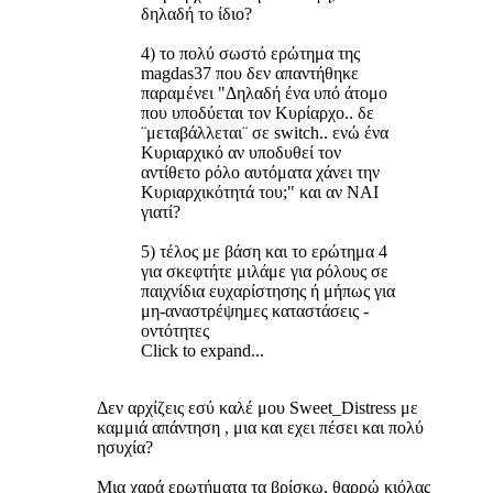
δηλαδή το ίδιο?
4) το πολύ σωστό ερώτημα της
magdas37 που δεν απαντήθηκε
παραμένει "Δηλαδή ένα υπό άτομο
που υποδύεται τον Κυρίαρχο.. δε
¨μεταβάλλεται¨ σε switch.. ενώ ένα
Κυριαρχικό αν υποδυθεί τον
αντίθετο ρόλο αυτόματα χάνει την
Κυριαρχικότητά του;" και αν ΝΑΙ
γιατί?
5) τέλος με βάση και το ερώτημα 4
για σκεφτήτε μιλάμε για ρόλους σε
παιχνίδια ευχαρίστησης ή μήπως για
μη-αναστρέψημες καταστάσεις -
οντότητες
Click to expand...
Δεν αρχίζεις εσύ καλέ μου Sweet_Distress με
καμμιά απάντηση , μια και εχει πέσει και πολύ
ησυχία?
Μια χαρά ερωτήματα τα βρίσκω, θαρρώ κιόλας