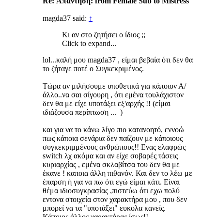
Re: Απάντηση: from Female Sub to Mistress
magda37 said:
↑
Κι αν στο ζητήσει ο ίδιος ;;
Click to expand...
lol...καλή μου magda37 , είμαι βεβαία ότι δεν θα
το ζήταγε ποτέ ο Συγκεκριμένος.
Τώρα αν μιλήσουμε υποθετικά για κάποιον Α/
άλλο..να σαι σίγουρη , ότι εμένα τουλάχιστον
δεν θα με είχε υποτάξει εξ'αρχής !! (είμαι
ιδιάζουσα περίπτωση ... )
και για να το κάνω λίγο πιο κατανοητό, εννοώ
πως κάποια σενάρια δεν παίζουν με κάποιους
συγκεκριμμένους ανθρώπους!! Ενας ελαφρώς
switch λχ ακόμα και αν είχε σοβαρές τάσεις
κυριαρχίας , εμένα σκλαβίτσα του δεν θα με
έκανε ! καποια άλλη πιθανόν. Και δεν το λέω με
έπαρση ή για να πω ότι εγώ είμαι κάτι. Είναι
θέμα ιδιοσυγκρασίας ,πιστεύω ότι εχω πολύ
εντονα στοιχεία στον χαρακτήρα μου , που δεν
μπορεί να τα "υποτάξει" ευκολα κανείς.
Κάποιος άλλος χαρακτήρας ίσως!!