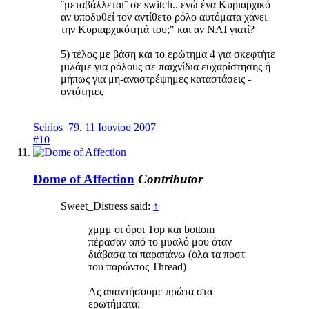
¨μεταβάλλεται¨ σε switch.. ενώ ένα Κυριαρχικό
αν υποδυθεί τον αντίθετο ρόλο αυτόματα χάνει
την Κυριαρχικότητά του;" και αν ΝΑΙ γιατί?
5) τέλος με βάση και το ερώτημα 4 για σκεφτήτε
μιλάμε για ρόλους σε παιχνίδια ευχαρίστησης ή
μήπως για μη-αναστρέψημες καταστάσεις -
οντότητες
Seirios_79
,
11 Ιουνίου 2007
#10
Dome of Affection
Contributor
Sweet_Distress said:
↑
χμμμ οι όροι Top και bottom
πέρασαν από το μυαλό μου όταν
διάβασα τα παραπάνω (όλα τα ποστ
του παρώντος Thread)
Aς απαντήσουμε πρώτα στα
ερωτήματα: