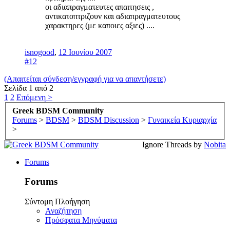
οι αδιαπραγματευτες απαιτησεις ,
αντικατοπτριζουν και αδιαπραγματευτους
χαρακτηρες (με καποιες αξιες) ....
isnogood
,
12 Ιουνίου 2007
#12
(Απαιτείται σύνδεση/εγγραφή για να απαντήσετε)
Σελίδα 1 από 2
1
2
Επόμενη >
Greek BDSM Community
Forums
>
BDSM
>
BDSM Discussion
>
Γυναικεία Κυριαρχία
>
Ignore Threads by
Nobita
Forums
Forums
Σύντομη Πλοήγηση
Αναζήτηση
Πρόσφατα Μηνύματα