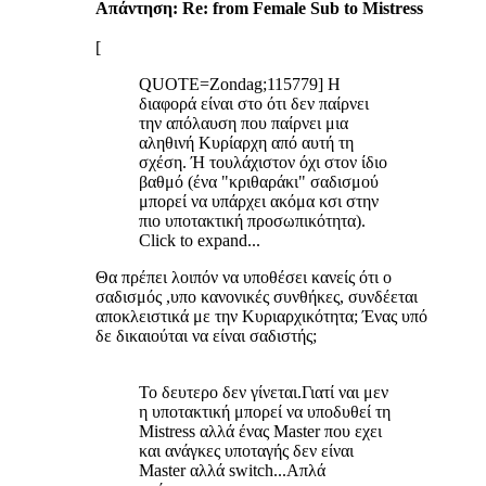
Απάντηση: Re: from Female Sub to Mistress
[
QUOTE=Zondag;115779] Η
διαφορά είναι στο ότι δεν παίρνει
την απόλαυση που παίρνει μια
αληθινή Κυρίαρχη από αυτή τη
σχέση. Ή τουλάχιστον όχι στον ίδιο
βαθμό (ένα "κριθαράκι" σαδισμού
μπορεί να υπάρχει ακόμα κσι στην
πιο υποτακτική προσωπικότητα).
Click to expand...
Θα πρέπει λοιπόν να υποθέσει κανείς ότι ο
σαδισμός ,υπο κανονικές συνθήκες, συνδέεται
αποκλειστικά με την Κυριαρχικότητα; Ένας υπό
δε δικαιούται να είναι σαδιστής;
Το δευτερο δεν γίνεται.Γιατί ναι μεν
η υποτακτική μπορεί να υποδυθεί τη
Mistress αλλά ένας Μaster που εχει
και ανάγκες υποταγής δεν είναι
Master αλλά switch...Απλά