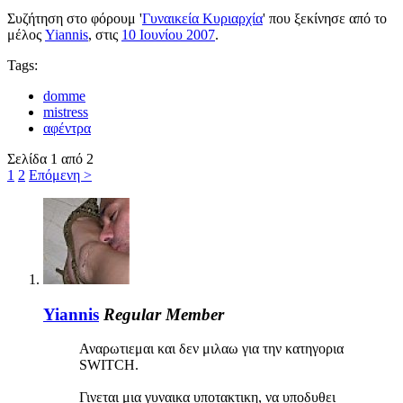
Συζήτηση στο φόρουμ '
Γυναικεία Κυριαρχία
' που ξεκίνησε από το
μέλος
Yiannis
, στις
10 Ιουνίου 2007
.
Tags:
domme
mistress
αφέντρα
Σελίδα 1 από 2
1
2
Επόμενη >
Yiannis
Regular Member
Αναρωτιεμαι και δεν μιλαω για την κατηγορια
SWITCH.
Γινεται μια γυναικα υποτακτικη, να υποδυθει