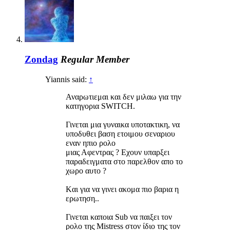
Zondag
Regular Member
Yiannis said:
↑
Αναρωτιεμαι και δεν μιλαω για την
κατηγορια SWITCH.
Γινεται μια γυναικα υποτακτικη, να
υποδυθει βαση ετοιμου σεναριου
εναν ηπιο ρολο
μιας Αφεντρας ? Εχουν υπαρξει
παραδειγματα στο παρελθον απο το
χωρο αυτο ?
Kαι για να γινει ακομα πιο βαρια η
ερωτηση..
Γινεται καποια Sub να παιξει τον
ρολο της Mistress στον ίδιο της τον