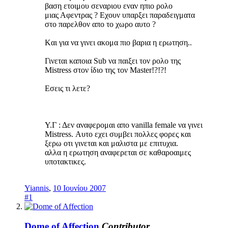
βαση ετοιμου σεναριου εναν ηπιο ρολο
μιας Αφεντρας ? Εχουν υπαρξει παραδειγματα
στο παρελθον απο το χωρο αυτο ?
Kαι για να γινει ακομα πιο βαρια η ερωτηση..
Γινεται καποια Sub να παιξει τον ρολο της
Mistress στον ίδιο της τον Master!?!?!
Εσεις τι λετε?
Y.Γ : Δεν αναφερομαι απο vanilla female να γινει
Mistress. Αυτο εχει συμβει πολλες φορες και
ξερω οτι γινεται και μαλιστα με επιτυχια.
αλλα η ερωτηση αναφερεται σε καθαροαιμες
υποτακτικες.
Yiannis
,
10 Ιουνίου 2007
#1
Dome of Affection
Contributor