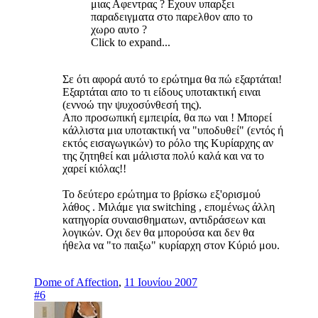
μιας Αφεντρας ? Εχουν υπαρξει
παραδειγματα στο παρελθον απο το
χωρο αυτο ?
Click to expand...
Σε ότι αφορά αυτό το ερώτημα θα πώ εξαρτάται!
Εξαρτάται απο το τι είδους υποτακτική ειναι
(εννοώ την ψυχοσύνθεσή της).
Απο προσωπική εμπειρία, θα πω ναι ! Μπορεί
κάλλιστα μια υποτακτική να "υποδυθεί" (εντός ή
εκτός εισαγωγικών) το ρόλο της Κυρίαρχης αν
της ζητηθεί και μάλιστα πολύ καλά και να το
χαρεί κιόλας!!
Το δεύτερο ερώτημα το βρίσκω εξ'ορισμού
λάθος . Μιλάμε για switching , επομένως άλλη
κατηγορία συναισθηματων, αντιδράσεων και
λογικών. Οχι δεν θα μπορούσα και δεν θα
ήθελα να "το παιξω" κυρίαρχη στον Κύριό μου.
Dome of Affection
,
11 Ιουνίου 2007
#6