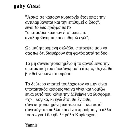
gaby
Guest
"Ασκώ σε κάποιον κυριαρχία έτσι όπως την
αντιλαμβάνεται και την επιθυμεί ο ίδιος",
είναι το ίδιο πράγμα με το
"υποτάσσω κάποιον έτσι όπως το
αντιλαμβάνομαι και επιθυμώ εγώ";
Ως μαθητευόμενη σκλάβα, επιτρέψτε μου να
σας πω ότι διαφέρουν έτη φωτός αυτά τα δύο.
Το μη συνειδητοποιημένο ή το αρνούμενο την
υποτακτική του ιδιοσυγκρασία άτομο, συχνά θα
βρεθεί να κάνει το πρώτο.
Το δεύτερο απαιτεί τουλάχιστον να μην είναι
υποτακτικός κάποιος για να γίνει και νομίζω
είναι αυτό που κάνει την MPslave να δυσφορεί
<χ> , λογικό, κι εγώ έτσι θα ένιωθα,
συνειδητοποιημένη υποτακτική - και αυτό
συνεπάγεται πολλά και είναι προοίμιο για άλλα
τόσα - γιατί θα ήθελε ρόλο Κυρίαρχου;
Yannis,