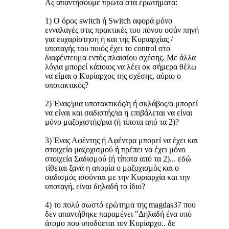
Aς απαντήσουμε πρώτα στα ερωτήματα:
1) Ο όρος switch ή Switch αφορά μόνο
ενναλαγές στις πρακτικές του πόνου οσάν πηγή
για ευχαρίστηση ή και της Κυριαρχίας /
υποταγής του ποιός έχει το control στο
διαφέντευμα εντός πλαισίου σχέσης. Με άλλα
λόγια μπορεί κάποιος να λέει οκ σήμερα θέλω
να είμαι ο Κυρίαρχος της σχέσης, αύριο ο
υποτακτικός?
2) Ένας/μια υποτακτικός/η ή σκλάβος/α μπορεί
να είναι και σαδιστής/ια η επιβάλεται να είναι
μόνο μαζοχιστής/ρια (ή τίποτα από τα 2)?
3) Ένας Αφέντης ή Αφέντρα μπορεί να έχει και
στοιχεία μαζοχισμού ή πρέπει να έχει μόνο
στοιχεία Σαδισμού (ή τίποτα από τα 2)... εδώ
τίθεται ξανά η απορία ο μαζοχισμός και ο
σαδισμός ισούνται με την Κυριαρχία και την
υποταγή, είναι δηλαδή το ίδιο?
4) το πολύ σωστό ερώτημα της magdas37 που
δεν απαντήθηκε παραμένει "Δηλαδή ένα υπό
άτομο που υποδύεται τον Κυρίαρχο.. δε