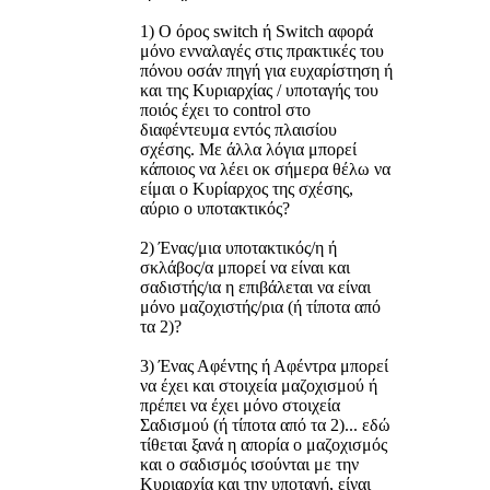
1) Ο όρος switch ή Switch αφορά
μόνο ενναλαγές στις πρακτικές του
πόνου οσάν πηγή για ευχαρίστηση ή
και της Κυριαρχίας / υποταγής του
ποιός έχει το control στο
διαφέντευμα εντός πλαισίου
σχέσης. Με άλλα λόγια μπορεί
κάποιος να λέει οκ σήμερα θέλω να
είμαι ο Κυρίαρχος της σχέσης,
αύριο ο υποτακτικός?
2) Ένας/μια υποτακτικός/η ή
σκλάβος/α μπορεί να είναι και
σαδιστής/ια η επιβάλεται να είναι
μόνο μαζοχιστής/ρια (ή τίποτα από
τα 2)?
3) Ένας Αφέντης ή Αφέντρα μπορεί
να έχει και στοιχεία μαζοχισμού ή
πρέπει να έχει μόνο στοιχεία
Σαδισμού (ή τίποτα από τα 2)... εδώ
τίθεται ξανά η απορία ο μαζοχισμός
και ο σαδισμός ισούνται με την
Κυριαρχία και την υποταγή, είναι