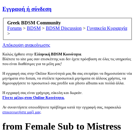
Εγγραφή ή σύνδεση
Greek BDSM Community
Forums
>
BDSM
>
BDSM Discussion
>
Γυναικεία Κυριαρχία
>
Απόκρυψη ανακοίνωσης
Καλώς ήρθατε στην
Ελληνική BDSM Κοινότητα
.
Βλέπετε το site μας σαν επισκέπτης και δεν έχετε πρόσβαση σε όλες τις υπηρεσίες
που είναι διαθέσιμες για τα μέλη μας!
Η εγγραφή σας στην Online Κοινότητά μας θα σας επιτρέψει να δημοσιεύσετε νέα
μηνύματα στο forum, να στείλετε προσωπικά μηνύματα σε άλλους χρήστες, να
δημιουργήσετε το προσωπικό σας profile και photo albums και πολλά άλλα.
Η εγγραφή σας είναι γρήγορη, εύκολη και δωρεάν.
Γίνετε μέλος στην Online Κοινότητα.
Αν συναντήσετε οποιοδήποτε πρόβλημα κατά την εγγραφή σας, παρακαλώ
επικοινωνήστε μαζί μας
.
from Female Sub to Mistress