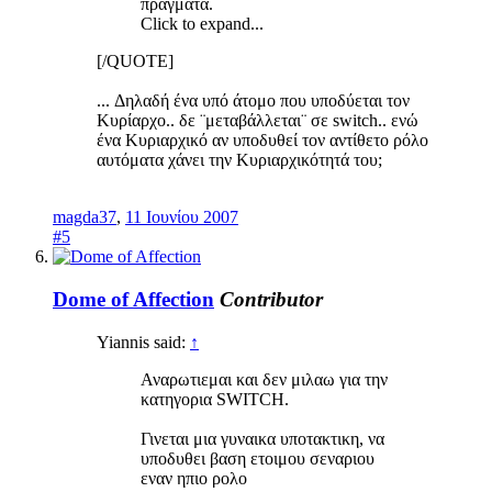
πράγματα.
Click to expand...
[/QUOTE]
... Δηλαδή ένα υπό άτομο που υποδύεται τον
Κυρίαρχο.. δε ¨μεταβάλλεται¨ σε switch.. ενώ
ένα Κυριαρχικό αν υποδυθεί τον αντίθετο ρόλο
αυτόματα χάνει την Κυριαρχικότητά του;
magda37
,
11 Ιουνίου 2007
#5
Dome of Affection
Contributor
Yiannis said:
↑
Αναρωτιεμαι και δεν μιλαω για την
κατηγορια SWITCH.
Γινεται μια γυναικα υποτακτικη, να
υποδυθει βαση ετοιμου σεναριου
εναν ηπιο ρολο