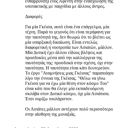
ενθάρρυνση) ενός Αφέντη στην ενασχόληση της
υποτακτικής με παιχνίδια με άλλους άντρες.
Διαφορές
Για μία Γκέισα, αυτό είναι ένα επάγγελμα, μία
τέχνη. Παρά το γεγονός ότι είναι περήφανη για
την ταυτότητά της, δεν θεωρώ ότι το βλέπει ως
μία υπαρξιακή δικαίωση. Είναι εντελώς
διαφορετική η νοοτροπία των Ασιατών, μάλλον.
Μία Δυτική έχει άλλου είδους βλέψεις και
προσδοκίες μέσα από την καλλιέργεια της
ταυτότητάς της: προσδοκά στην σχέση, όχι στην
ταυτότητα. Η ταυτότητα είναι κάτι δευτερεύον.
Το έργο "Αναμνήσεις μιας Γκέισας" παραποίησε
λίγο την έννοια της Γκέισας. "Θέλω να γίνω
Γκέισα για να έχω μία θέση στον κόσμο Του"
είναι κάτι που θα έλεγε μία εκπαιδευόμενη
σκλάβα στον Δυτικό κόσμο, όχι μία Ασιάτισα.
Έτσι νομίζω τουλάχιστον.
Οι Ασιάτες μάλλον αντέχουν πολύ περισσότερο
στην αίσθηση της μοναξιάς.