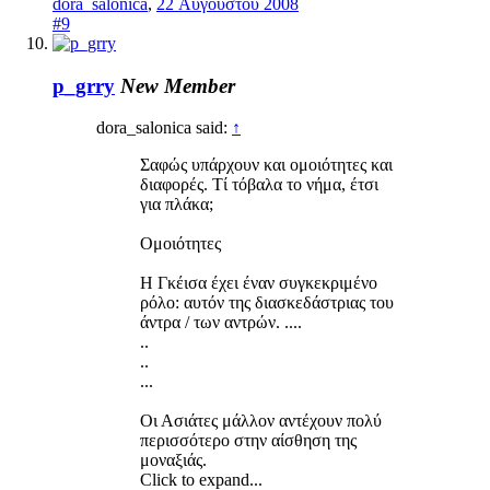
dora_salonica
,
22 Αυγούστου 2008
#9
p_grry
New Member
dora_salonica said:
↑
Σαφώς υπάρχουν και ομοιότητες και
διαφορές. Τί τόβαλα το νήμα, έτσι
για πλάκα;
Ομοιότητες
Η Γκέισα έχει έναν συγκεκριμένο
ρόλο: αυτόν της διασκεδάστριας του
άντρα / των αντρών. ....
..
..
...
Οι Ασιάτες μάλλον αντέχουν πολύ
περισσότερο στην αίσθηση της
μοναξιάς.
Click to expand...