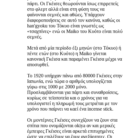
πάρτι. Οι Γκέισες θεωρούνται ίσως επιρρεπείς
στο φλερτ αλλά είναι στη φύση τους να
φαίνονται σεμνές και αθώες. Υπάρχουν
διαφοροποιήσεις σε αυτό τον κανόνα, καθώς οι
han'gyoku του Τόκυο είναι γνωστές ως
«τσαχπίνες» ενώ οι Maiko του Κυότο είναι πολύ
σεμνές.
Μετά από μία περίοδο έξι μηνών (στο Τόκυο) ή
πέντε ετών (στο Κυότο) η Μaiko γίνεται
κανονική Γκέισα και παραμένει Γκέισα μέχρι να
αποσυρθεί.
Το 1920 υπήρχαν πάνω από 80000 Γκέισες στην
Ιαπωνία, ενώ τώρα ο αριθμός υπολογίζεται
γύρω στις 1000 με 2000 μόνο.
Προσλαμβάνονται για πάρτι και συναθροίσεις,
κυρίως σε τεϊοποτεία και ο χρόνος για να
υπολογιστεί η πληρωμή τους μετριέται με τον
χρόνο που παίρνει να καεί ένα incense stick.
Οι μοντέρνες Γκέισες συνεχίζουν να ζουν στα
σπίτια που ονομάζονται okiya αν και μερικές
έμπειρες Γκέισες είναι αρκετά επιτυχημένες
ώστε να επιλέξουν να ζουν ανεξάρτητες. Οι