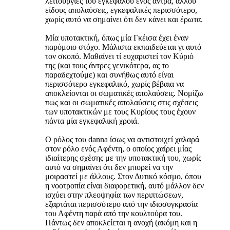
λειτουργίες του εγκεφάλου ενός άντρα, άλλου
είδους απολαύσεις, εγκεφαλικές περισσότερο,
χωρίς αυτό να σημαίνει ότι δεν κάνει και έρωτα.
Μία υποτακτική, όπως μία Γκέισα έχει έναν
παρόμοιο στόχο. Μάλιστα εκπαιδεύεται γι αυτό
τον σκοπό. Μαθαίνει τί ευχαριστεί τον Κύριό
της (και τους άντρες γενικότερα, ας το
παραδεχτούμε) και συνήθως αυτό είναι
περισσότερο εγκεφαλικό, χωρίς βέβαια να
αποκλείονται οι σωματικές απολαύσεις. Νομίζω
πως και οι σωματικές απολαύσεις στις σχέσεις
των υποτακτικών με τους Κυρίους τους έχουν
πάντα μία εγκεφαλική χροιά.
Ο ρόλος του danna ίσως να αντιστοιχεί χαλαρά
στον ρόλο ενός Αφέντη, ο οποίος χαίρει μίας
ιδιαίτερης σχέσης με την υποτακτική του, χωρίς
αυτό να σημαίνει ότι δεν μπορεί να την
μοιραστεί με άλλους. Στον Δυτικό κόσμο, όπου
η νοοτροπία είναι διαφορετική, αυτό μάλλον δεν
ισχύει στην πλεοψηφία των περιπτώσεων,
εξαρτάται περισσότερο από την ιδιοσυγκρασία
του Αφέντη παρά από την κουλτούρα του.
Πάντως δεν αποκλείεται η ανοχή (ακόμη και η