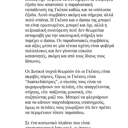
έξοδα που απαιτούσε η παραδοσιακή
εκπαίδευση της Γκέισα καθώς και τα υπόλοιπα
έξοδα. Αυτό συμβαίνει ακόμη και σήμερα, αλλά
πολύ σπάνια. Η Γκέισα και ο danna της μπορεί
να είναι ερωτευμένοι, μπορεί και όχι, αλλά η
σεξουαλική συνεύρεση ποτέ δεν θεωρείται
ανταμοιβή για την οικονομική στήριξη που
παρέχει ο danna. Οι παραδοσιακές συμβάσεις
και αξίες μέσα σε μία τέτοια σχέση είναι φοβερά
πολύπλοκες και δεν γίνονται εύκολα
κατανοητές, ακόμη και από τους ίδιους τους
Ιάπωνες.
Οι Δυτικοί συχνά θεωρούν ότι οι Γκέισες είναι
ακριβές πόρνες. Όμως οι Γκέισες είναι
"διασκεδάστριες", ο σκοπός τους είναι να
ψυχαγωγήσουν τον πελάτη, είτε απαγγέλοντας
στίχους, είτε παίζοντας μουσική, είτε
συζητώντας μαζί του. Μπορεί να φλερτάρουν
και να κάνουν παιχνιδιάρικους υπαινιγμούς,
όμως οι πελάτες τους γνωρίζουν ότι δεν πρέπει
να περιμένουν τίποτε παραπάνω.
Σε ένα κοινωνικό πλαίσιο που είναι
χαρακτηριστικά Ιαπωνικό, οι άντρες