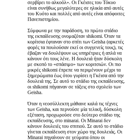
σερβίρει το αλκοόλ». Οι Γκέισες του Τόκυο
είναι συνήθως μεγαλύτερες σε ηλικία από αυτές
του Κυότο και πολλές από αυτές είναι απόφοιτες
Πανεπιστημίου.
Σύμφωνα με την παράδοση, το πρώτο στάδιο
της εκπαίδευσης ονομαζόταν shikomi. Όταν τα
κορίτσια έφταναν στο σπίτι των Geisha (αρκετές
φορές τα πουλούσαν εκεί οι συγγενείς τους), τις
έβαζαν να δουλέψουν ως υπηρέτριες ή απλά να
κάνουν ότι τους λένε. Η δουλειά ήταν δύσκολη
με σκοπό το «σπάσιμο» των κοριτσιών. Οι πιο
μικρές shikomi έπρεπε να περιμένουν μέχρι τα
ξημερώματα έως ότου γυρίσει η Γκέισα από την
δουλειά της. Σε αυτό το στάδιο της εκπαίδευσης,
οι shikomi πήγαιναν σε τάξεις στο σχολείο των
Geisha.
Όταν η νεοσύλλεκτη μάθαινε καλά τις τέχνες
των Geisha, και περνούσε μία τελική, δύσκολη
εξέταση, προχωρούσε στο δεύτερο στάδιο της
εκπαίδευσης, στο minarai. Οι Μinarai δεν
κάνουν δουλειές του σπιτιού. Σε αυτό το στάδιο
γίνεται εκπαίδευση στον χώρο της δουλειάς. Οι
Μinarai πηγαίνουν σε γεύματα όπου οι