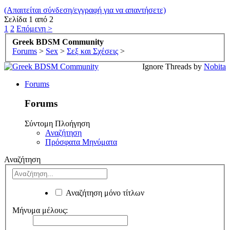
(Απαιτείται σύνδεση/εγγραφή για να απαντήσετε)
Σελίδα 1 από 2
1
2
Επόμενη >
Greek BDSM Community
Forums
>
Sex
>
Σεξ και Σχέσεις
>
Ignore Threads by
Nobita
Forums
Forums
Σύντομη Πλοήγηση
Αναζήτηση
Πρόσφατα Μηνύματα
Αναζήτηση
Αναζήτηση μόνο τίτλων
Μήνυμα μέλους: