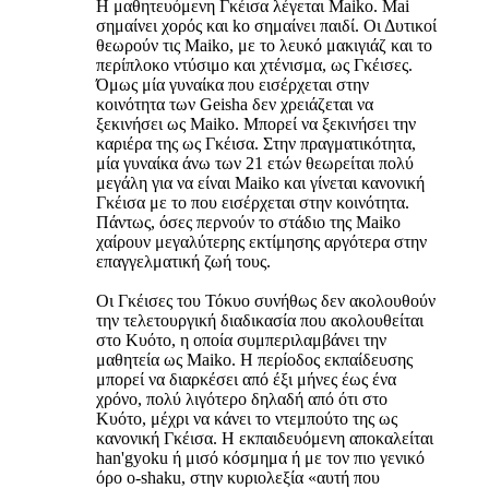
Η μαθητευόμενη Γκέισα λέγεται Maiko. Mai
σημαίνει χορός και ko σημαίνει παιδί. Οι Δυτικοί
θεωρούν τις Maiko, με το λευκό μακιγιάζ και το
περίπλοκο ντύσιμο και χτένισμα, ως Γκέισες.
Όμως μία γυναίκα που εισέρχεται στην
κοινότητα των Geisha δεν χρειάζεται να
ξεκινήσει ως Maiko. Μπορεί να ξεκινήσει την
καριέρα της ως Γκέισα. Στην πραγματικότητα,
μία γυναίκα άνω των 21 ετών θεωρείται πολύ
μεγάλη για να είναι Maiko και γίνεται κανονική
Γκέισα με το που εισέρχεται στην κοινότητα.
Πάντως, όσες περνούν το στάδιο της Maiko
χαίρουν μεγαλύτερης εκτίμησης αργότερα στην
επαγγελματική ζωή τους.
Οι Γκέισες του Τόκυο συνήθως δεν ακολουθούν
την τελετουργική διαδικασία που ακολουθείται
στο Κυότο, η οποία συμπεριλαμβάνει την
μαθητεία ως Maiko. Η περίοδος εκπαίδευσης
μπορεί να διαρκέσει από έξι μήνες έως ένα
χρόνο, πολύ λιγότερο δηλαδή από ότι στο
Κυότο, μέχρι να κάνει το ντεμπούτο της ως
κανονική Γκέισα. Η εκπαιδευόμενη αποκαλείται
han'gyoku ή μισό κόσμημα ή με τον πιο γενικό
όρο o-shaku, στην κυριολεξία «αυτή που