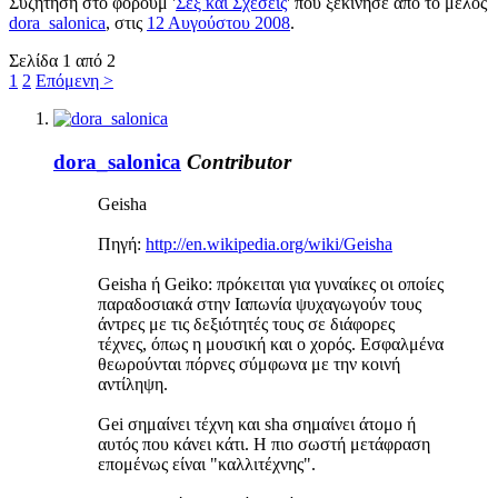
Συζήτηση στο φόρουμ '
Σεξ και Σχέσεις
' που ξεκίνησε από το μέλος
dora_salonica
, στις
12 Αυγούστου 2008
.
Σελίδα 1 από 2
1
2
Επόμενη >
dora_salonica
Contributor
Geisha
Πηγή:
http://en.wikipedia.org/wiki/Geisha
Geisha ή Geiko: πρόκειται για γυναίκες οι οποίες
παραδοσιακά στην Ιαπωνία ψυχαγωγούν τους
άντρες με τις δεξιότητές τους σε διάφορες
τέχνες, όπως η μουσική και ο χορός. Εσφαλμένα
θεωρούνται πόρνες σύμφωνα με την κοινή
αντίληψη.
Gei σημαίνει τέχνη και sha σημαίνει άτομο ή
αυτός που κάνει κάτι. Η πιο σωστή μετάφραση
επομένως είναι "καλλιτέχνης".