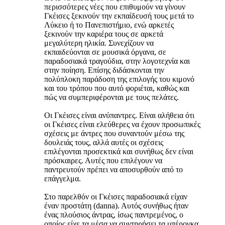
περισσότερες νέες που επιθυμούν να γίνουν
Γκέισες ξεκινούν την εκπαίδευσή τους μετά το
Λύκειο ή το Πανεπιστήμιο, ενώ αρκετές
ξεκινούν την καριέρα τους σε αρκετά
μεγαλύτερη ηλικία. Συνεχίζουν να
εκπαιδεύονται σε μουσικά όργανα, σε
παραδοσιακά τραγούδια, στην λογοτεχνία και
στην ποίηση. Επίσης διδάσκονται την
πολύπλοκη παράδοση της επιλογής του κιμονό
και του τρόπου που αυτό φοριέται, καθώς και
πώς να συμπεριφέρονται με τους πελάτες.
Οι Γκέισες είναι ανύπαντρες. Είναι αλήθεια ότι
οι Γκέισες είναι ελεύθερες να έχουν προσωπικές
σχέσεις με άντρες που συναντούν μέσω της
δουλειάς τους, αλλά αυτές οι σχέσεις
επιλέγονται προσεκτικά και συνήθως δεν είναι
πρόσκαιρες. Αυτές που επιλέγουν να
παντρευτούν πρέπει να αποσυρθούν από το
επάγγελμα.
Στο παρελθόν οι Γκέισες παραδοσιακά είχαν
έναν προστάτη (danna). Αυτός συνήθως ήταν
ένας πλούσιος άντρας, ίσως παντρεμένος, ο
οποίος είχε τα μέσα να συντηρήσει τα υπέρογκα