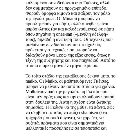
καλεσμένοι συνοδεύονται από Γκέισες, αλλά
δεν συμμετέχουν σε προχωρημένο επίπεδο.
Φορούν όμορφα κιμονό και παίζουν τον ρόλο
της «γλάστρας». Οι Minarai μπορούν να
προσληφθούν για πάρτι, αλλά συνήθως είναι
απρόσκλητες (αν και καλοδεχούμενες) σε πάρτι
όπου πηγαίνει η onee-san («μεγάλη αδελφή»
τους), δηλαδή η ανώτερή τους. Οι τεχνικές που
μαθαίνουν δεν διδάσκονται στο σχολείο,
πρόκειται για τεχνικές που μπορούν να
διδαχθούν μόνο μέσω της εξάσκησης, όπως η
τέχνη της συζήτησης και του παιχνιδιού. Αυτό το
στάδιο διαρκεί μόνο ένα μήνα περίπου.
Το τρίτο στάδιο της εκπαίδευσης ξεκινά μετά, το
maiko. Οι Maiko, οι μαθητευόμενες Γκέισες,
μπορεί να μείνουν σε αυτό το στάδιο για χρόνια.
Μαθαίνουν από την μεγαλύτερη Γκέισα που
είναι μέντοράς τους και την ακολουθούν παντού
στην δουλειά της. Αυτή η σχέση είναι ζωτικής
σημασίας. Η Γκέισα θα της μάθει τα πάντα, πώς
να σερβίρει το τσάι, να παίζει shamisen (ένα
τρίχορδο μουσικό όργανο), να χορεύει, να
συζητά, πράγματα που είναι σημαντικά για
μελλοντικές προσκλήσεις σε τεϊοποτεία και