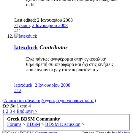
οι bi;
Last edited:
2 Ιανουαρίου 2008
Elysium
,
2 Ιανουαρίου 2008
#11
latexduck
Contributor
Εγώ πάντως αναφέρομαι στην εγκεφαλική
θηλυπρεπή συμπεριφορά και όχι στις κινήσεις
που κάνουν οι gay όταν περπατάνε π.χ
latexduck
,
2 Ιανουαρίου 2008
#12
(Απαιτείται σύνδεση/εγγραφή για να απαντήσετε)
Σελίδα 1 από 4
1
2
3
4
Επόμενη >
Greek BDSM Community
Forums
>
BDSM
>
BDSM Discussion
>