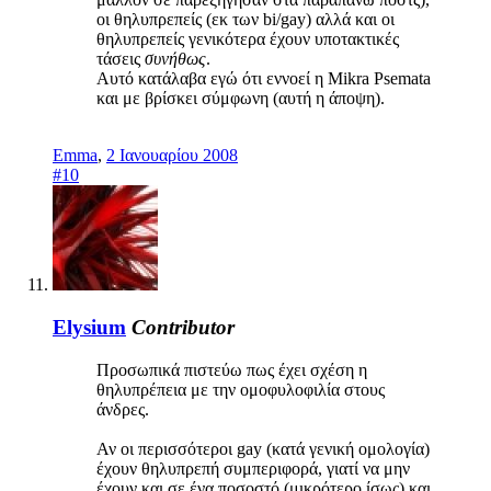
οι θηλυπρεπείς (εκ των bi/gay) αλλά και οι
θηλυπρεπείς γενικότερα έχουν υποτακτικές
τάσεις
συνήθως
.
Αυτό κατάλαβα εγώ ότι εννοεί η Mikra Psemata
και με βρίσκει σύμφωνη (αυτή η άποψη).
Emma
,
2 Ιανουαρίου 2008
#10
Elysium
Contributor
Προσωπικά πιστεύω πως έχει σχέση η
θηλυπρέπεια με την ομοφυλοφιλία στους
άνδρες.
Αν οι περισσότεροι gay (κατά γενική ομολογία)
έχουν θηλυπρεπή συμπεριφορά, γιατί να μην
έχουν και σε ένα ποσοστό (μικρότερο ίσως) και