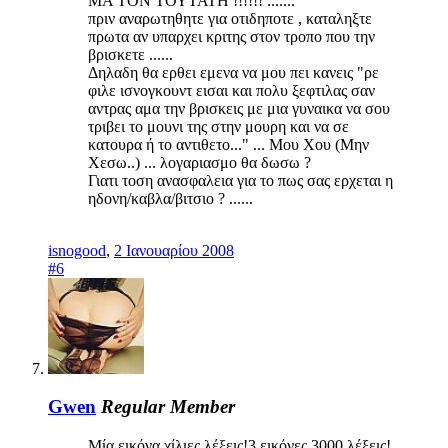
ΜΑ ΤΟΝ ΤΟΥΤΑΤΗ !!!!!! .......
πριν αναρωτηθητε για οτιδηποτε , καταληξτε
πρωτα αν υπαρχει κριτης στον τροπο που την
βρισκετε ......
Δηλαδη θα ερθει εμενα να μου πει κανεις "ρε
φιλε ισνογκουντ εισαι και πολυ ξεφτιλας σαν
αντρας αμα την βρισκεις με μια γυναικα να σου
τριβει το μουνι της στην μουρη και να σε
κατουρα ή το αντιθετο..." ... Μου Χου (Μην
Χεσω..) ... λογαριασμο θα δωσω ?
Γιατι τοση ανασφαλεια για το πως σας ερχεται η
ηδονη/καβλα/βιτσιο ? ......
isnogood
,
2 Ιανουαρίου 2008
#6
Gwen
Regular Member
Μία εικόνα,χίλιες λέξεις!3 εικόνες,3000 λέξεις!