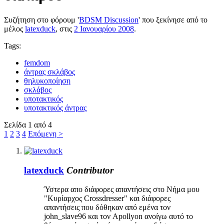
Συζήτηση στο φόρουμ '
BDSM Discussion
' που ξεκίνησε από το
μέλος
latexduck
, στις
2 Ιανουαρίου 2008
.
Tags:
femdom
άντρας σκλάβος
θηλυκοποίηση
σκλάβος
υποτακτικός
υποτακτικός άντρας
Σελίδα 1 από 4
1
2
3
4
Επόμενη >
latexduck
Contributor
Ύστερα απο διάφορες απαντήσεις στο Νήμα μου
"Κυρίαρχος Crossdresser" και διάφορες
απαντήσεις που δόθηκαν από εμένα τον
john_slave96 και τον Apollyon ανοίγω αυτό το