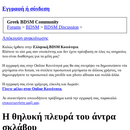
Εγγραφή ή σύνδεση
Greek BDSM Community
Forums
>
BDSM
>
BDSM Discussion
>
Απόκρυψη ανακοίνωσης
Καλώς ήρθατε στην
Ελληνική BDSM Κοινότητα
.
Βλέπετε το site μας σαν επισκέπτης και δεν έχετε πρόσβαση σε όλες τις υπηρεσίες
που είναι διαθέσιμες για τα μέλη μας!
Η εγγραφή σας στην Online Κοινότητά μας θα σας επιτρέψει να δημοσιεύσετε νέα
μηνύματα στο forum, να στείλετε προσωπικά μηνύματα σε άλλους χρήστες, να
δημιουργήσετε το προσωπικό σας profile και photo albums και πολλά άλλα.
Η εγγραφή σας είναι γρήγορη, εύκολη και δωρεάν.
Γίνετε μέλος στην Online Κοινότητα.
Αν συναντήσετε οποιοδήποτε πρόβλημα κατά την εγγραφή σας, παρακαλώ
επικοινωνήστε μαζί μας
.
H θηλυκή πλευρά του άντρα
σκλάβου