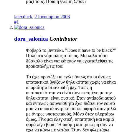
μαζί τους. Ποια η γνώμη Σ/σας?
latexduck
,
2 Ιανουαρίου 2008
#1
dora_salonica
Contributor
Φοβερό το βιντεάκι. "Does it have to be black?"
Πολύ στενόμυαλος ο τύπος. Μα καλά τόσο
δύσκολο είναι για κάποιον να εγκαταλείψει τις
προκαταλήψεις του;
Το έχω προσέξει κι εγώ πάντως ότι οι άντρες
υποτακτικοί βγάζουν θηλυκότητα χωρίς να είναι
απαραίτητα bi-sexual ή gay. Ίσως η
υποτακτικότητα να είναι συνυφασμένη με την
θηλυκότητα, είναι φυσικό. Στον αντίποδα αυτού
και εντελώς ασυναίσθητα έχω πιάσει τον εαυτό
μου να αποκτά αντρική συμπεριφορά όταν μιλώ
με άντρες υποτακτικούς. Μόνο όταν φλερτάρω
όμως. Γίνομαι ελεγκτική, απαιτητική και καμιά
φορά λίγο βίαιη. Ή ακόμη και τρυφερή σαν να
έχω να κάνω με γατάκι. Όταν δεν φλερτάρω