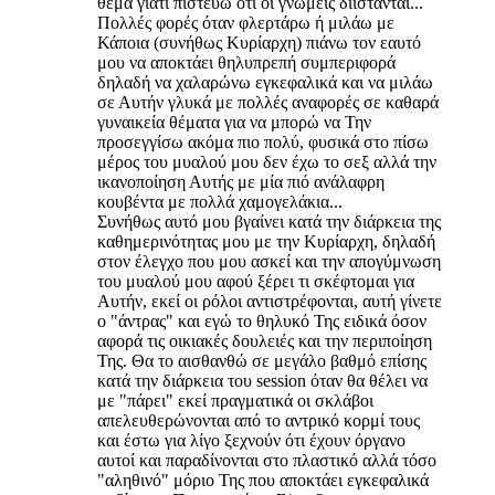
θέμα γιατί πιστεύω ότι οι γνώμεις διίστανται...
Πολλές φορές όταν φλερτάρω ή μιλάω με
Κάποια (συνήθως Κυρίαρχη) πιάνω τον εαυτό
μου να αποκτάει θηλυπρεπή συμπεριφορά
δηλαδή να χαλαρώνω εγκεφαλικά και να μιλάω
σε Αυτήν γλυκά με πολλές αναφορές σε καθαρά
γυναικεία θέματα για να μπορώ να Την
προσεγγίσω ακόμα πιο πολύ, φυσικά στο πίσω
μέρος του μυαλού μου δεν έχω το σεξ αλλά την
ικανοποίηση Αυτής με μία πιό ανάλαφρη
κουβέντα με πολλά χαμογελάκια...
Συνήθως αυτό μου βγαίνει κατά την διάρκεια της
καθημερινότητας μου με την Κυρίαρχη, δηλαδή
στον έλεγχο που μου ασκεί και την απογύμνωση
του μυαλού μου αφού ξέρει τι σκέφτομαι για
Αυτήν, εκεί οι ρόλοι αντιστρέφονται, αυτή γίνετε
ο "άντρας" και εγώ το θηλυκό Της ειδικά όσον
αφορά τις οικιακές δουλειές και την περιποίηση
Της. Θα το αισθανθώ σε μεγάλο βαθμό επίσης
κατά την διάρκεια του session όταν θα θέλει να
με "πάρει" εκεί πραγματικά οι σκλάβοι
απελευθερώνονται από το αντρικό κορμί τους
και έστω για λίγο ξεχνούν ότι έχουν όργανο
αυτοί και παραδίνονται στο πλαστικό αλλά τόσο
"αληθινό" μόριο Της που αποκτάει εγκεφαλικά