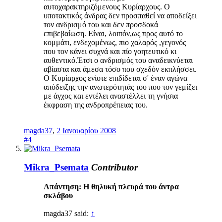
αυτοχαρακτηριζόμενους Κυρίαρχους. Ο
υποτακτικός άνδρας δεν προσπαθεί να αποδείξει
τον ανδρισμό του και δεν προσδοκά
επιβεβαίωση. Είναι, λοιπόν,ως προς αυτό το
κομμάτι, ενδεχομένως, πιο χαλαρός ,γεγονός
που τον κάνει συχνά και πίο γοητευτικό κι
αυθεντικό.Έτσι ο ανδρισμός του αναδεικνύεται
αβίαστα και άμεσα τόσο που σχεδόν εκπλήσσει.
Ο Κυρίαρχος ενίοτε επιδίδεται σ' έναν αγώνα
απόδειξης την ανωτερότητάς του που τον γεμίζει
με άγχος και εντέλει αναστέλλει τη γνήσια
έκφραση της ανδροπρέπειας του.
magda37
,
2 Ιανουαρίου 2008
#4
Mikra_Psemata
Contributor
Απάντηση: H θηλυκή πλευρά του άντρα
σκλάβου
magda37 said:
↑