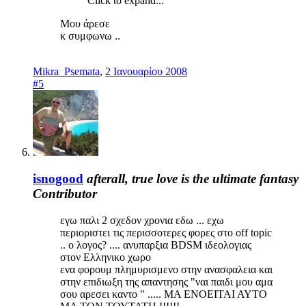
Click to expand...
Μου άρεσε
κ συμφωνω ..
Mikra_Psemata
,
2 Ιανουαρίου 2008
#5
isnogood
afterall, true love is the ultimate fantasy
Contributor
εγω παλι 2 σχεδον χρονια εδω ... εχω
περιοριστει τις περισσοτερες φορες στο off topic
.. ο λογος? .... ανυπαρξια BDSM ιδεολογιας
στον Ελληνικο χωρο
ενα φορουμ πλημυρισμενο στην ανασφαλεια και
στην επιδιωξη της απαντησης "ναι παιδι μου αμα
σου αρεσει καντο " ..... ΜΑ ΕΝΟΕΙΤΑΙ ΑΥΤΟ