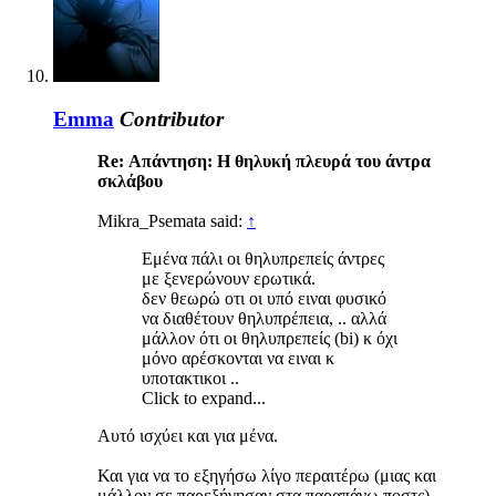
Emma
Contributor
Re: Απάντηση: H θηλυκή πλευρά του άντρα
σκλάβου
Mikra_Psemata said:
↑
Εμένα πάλι οι θηλυπρεπείς άντρες
με ξενερώνουν ερωτικά.
δεν θεωρώ οτι οι υπό ειναι φυσικό
να διαθέτουν θηλυπρέπεια, .. αλλά
μάλλον ότι οι θηλυπρεπείς (bi) κ όχι
μόνο αρέσκονται να ειναι κ
υποτακτικοι ..
Click to expand...
Αυτό ισχύει και για μένα.
Και για να το εξηγήσω λίγο περαιτέρω (μιας και
μάλλον σε παρεξήγησαν στα παραπάνω ποστς),