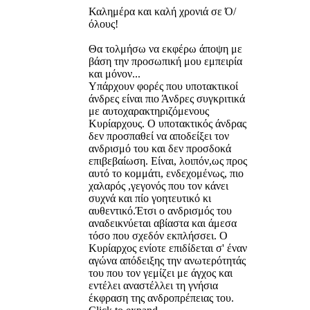
Καλημέρα και καλή χρονιά σε Ό/
όλους!
Θα τολμήσω να εκφέρω άποψη με
βάση την προσωπική μου εμπειρία
και μόνον...
Υπάρχουν φορές που υποτακτικοί
άνδρες είναι πιο Άνδρες συγκριτικά
με αυτοχαρακτηριζόμενους
Κυρίαρχους. Ο υποτακτικός άνδρας
δεν προσπαθεί να αποδείξει τον
ανδρισμό του και δεν προσδοκά
επιβεβαίωση. Είναι, λοιπόν,ως προς
αυτό το κομμάτι, ενδεχομένως, πιο
χαλαρός ,γεγονός που τον κάνει
συχνά και πίο γοητευτικό κι
αυθεντικό.Έτσι ο ανδρισμός του
αναδεικνύεται αβίαστα και άμεσα
τόσο που σχεδόν εκπλήσσει. Ο
Κυρίαρχος ενίοτε επιδίδεται σ' έναν
αγώνα απόδειξης την ανωτερότητάς
του που τον γεμίζει με άγχος και
εντέλει αναστέλλει τη γνήσια
έκφραση της ανδροπρέπειας του.