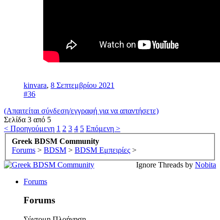
kinvara
,
8 Σεπτεμβρίου 2021
#36
(Απαιτείται σύνδεση/εγγραφή για να απαντήσετε)
Σελίδα 3 από 5
< Προηγούμενη
1
2
3
4
5
Επόμενη >
Greek BDSM Community
Forums
>
BDSM
>
BDSM Εμπειρίες
>
Ignore Threads by
Nobita
Forums
Forums
Σύντομη Πλοήγηση