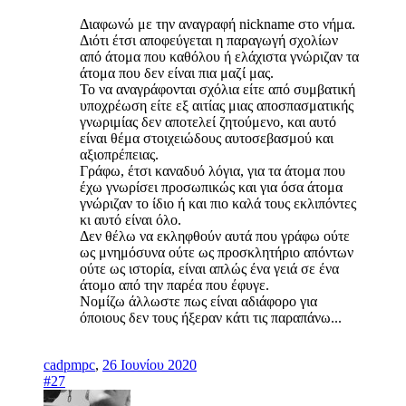
Διαφωνώ με την αναγραφή nickname στο νήμα.
Διότι έτσι αποφεύγεται η παραγωγή σχολίων
από άτομα που καθόλου ή ελάχιστα γνώριζαν τα
άτομα που δεν είναι πια μαζί μας.
Το να αναγράφονται σχόλια είτε από συμβατική
υποχρέωση είτε εξ αιτίας μιας αποσπασματικής
γνωριμίας δεν αποτελεί ζητούμενο, και αυτό
είναι θέμα στοιχειώδους αυτοσεβασμού και
αξιοπρέπειας.
Γράφω, έτσι καναδυό λόγια, για τα άτομα που
έχω γνωρίσει προσωπικώς και για όσα άτομα
γνώριζαν το ίδιο ή και πιο καλά τους εκλιπόντες
κι αυτό είναι όλο.
Δεν θέλω να εκληφθούν αυτά που γράφω ούτε
ως μνημόσυνα ούτε ως προσκλητήριο απόντων
ούτε ως ιστορία, είναι απλώς ένα γειά σε ένα
άτομο από την παρέα που έφυγε.
Νομίζω άλλωστε πως είναι αδιάφορο για
όποιους δεν τους ήξεραν κάτι τις παραπάνω...
cadpmpc
,
26 Ιουνίου 2020
#27