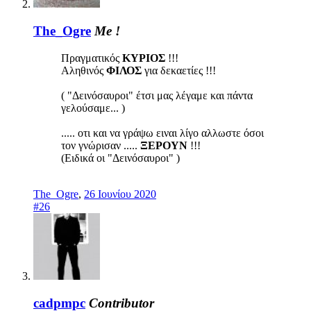
The_Ogre
Me !
Πραγματικός
ΚΥΡΙΟΣ
!!!
Αληθινός
ΦΙΛΟΣ
για δεκαετίες !!!
( "Δεινόσαυροι" έτσι μας λέγαμε και πάντα
γελούσαμε... )
..... οτι και να γράψω ειναι λίγο αλλωστε όσοι
τον γνώρισαν .....
ΞΕΡΟΥΝ
!!!
(Ειδικά οι "Δεινόσαυροι" )
The_Ogre
,
26 Ιουνίου 2020
#26
cadpmpc
Contributor