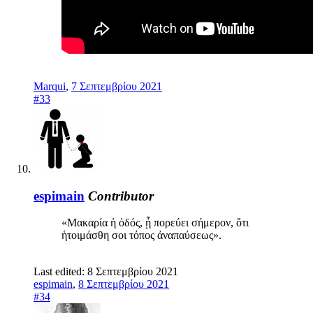
Marqui
,
7 Σεπτεμβρίου 2021
#33
espimain
Contributor
«Μακαρία ἡ ὁδός, ᾗ πορεύει σήμερον, ὅτι
ἡτοιμάσθη σοι τόπος ἀναπαύσεως».
Last edited:
8 Σεπτεμβρίου 2021
espimain
,
8 Σεπτεμβρίου 2021
#34