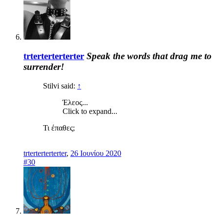
trterterterterter
Speak the words that drag me to
surrender!
Stilvi said:
↑
Έλεος...
Click to expand...
Τι έπαθες;
trterterterterter
,
26 Ιουνίου 2020
#30