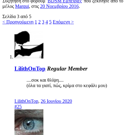
Συζήτηση στο φόρουμ '
BDSM Εμπειρίες
' που ξεκίνησε από το
μέλος
Marqui
, στις
20 Νοεμβρίου 2016
.
Σελίδα 3 από 5
< Προηγούμενη
1
2
3
4
5
Επόμενη >
LilithOnTop
Regular Member
....σοκ και θλίψη....
(όλα τα γιατί, πώς, κρίμα στο κεφάλι μου)
LilithOnTop
,
26 Ιουνίου 2020
#25