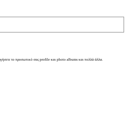
ργήσετε το προσωπικό σας profile και photo albums και πολλά άλλα.