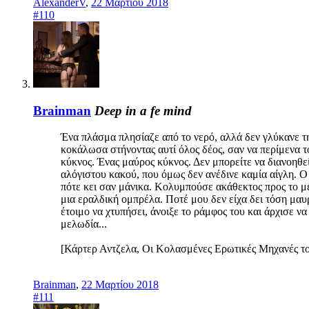
AlexanderV
,
22 Μαρτίου 2018
#110
Brainman
Deep in a fe mind
Ένα πλάσμα πλησίαζε από το νερό, αλλά δεν γλύκανε τη
κοκάλωσα στήνοντας αυτί όλος δέος, σαν να περίμενα τ
κύκνος. Ένας μαύρος κύκνος. Δεν μπορείτε να διανοηθεί
αλόγιστου κακού, που όμως δεν ανέδινε καμία αίγλη. Ο
πότε κει σαν μάνικα. Κολυμπούσε ακάθεκτος προς το μέ
μια εραλδική ομπρέλα. Ποτέ μου δεν είχα δει τόση μαυ
έτοιμο να χτυπήσει, άνοιξε το ράμφος του και άρχισε ν
μελωδία...
[Κάρτερ Αντζελα, Οι Κολασμένες Ερωτικές Μηχανές τ
Brainman
,
22 Μαρτίου 2018
#111