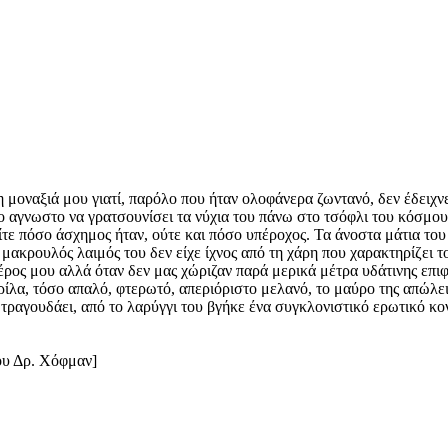
 μοναξιά μου γιατί, παρόλο που ήταν ολοφάνερα ζωντανό, δεν έδειχν
ο αγνωστο να γρατσουνίσει τα νύχια του πάνω στο τσόφλι του κόσμο
τε πόσο άσχημος ήταν, ούτε και πόσο υπέροχος. Τα άνοστα μάτια του 
 μακρουλός λαιμός του δεν είχε ίχνος από τη χάρη που χαρακτηρίζει 
ρος μου αλλά όταν δεν μας χώριζαν παρά μερικά μέτρα υδάτινης επιφ
ρίλα, τόσο απαλό, φτερωτό, απεριόριστο μελανό, το μαύρο της απώλε
α τραγουδάει, από το λαρύγγι του βγήκε ένα συγκλονιστικό ερωτικό κον
ου Δρ. Χόφμαν]