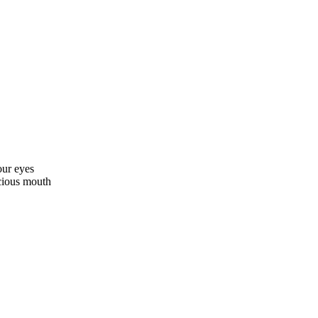
our eyes
cious mouth