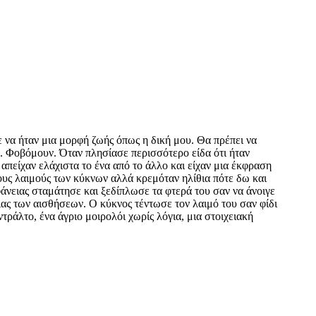
ε να ήταν μια μορφή ζωής όπως η δική μου. Θα πρέπει να
υ. Φοβόμουν. Όταν πλησίασε περισσότερο είδα ότι ήταν
απείχαν ελάχιστα το ένα από το άλλο και είχαν μια έκφραση
τους λαιμούς των κύκνων αλλά κρεμόταν ηλίθια πότε δω και
άνειας σταμάτησε και ξεδίπλωσε τα φτερά του σαν να άνοιγε
ιας των αισθήσεων. Ο κύκνος τέντωσε τον λαιμό του σαν φίδι
τράλτο, ένα άγριο μοιρολόι χωρίς λόγια, μια στοιχειακή