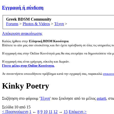
Εγγραφή ή σύνδεση
Greek BDSM Community
Forums
>
Photos & Videos
>
Τέχνη
>
Απόκρυψη ανακοίνωσης
Καλώς ήρθατε στην
Ελληνική BDSM Κοινότητα
.
Βλέπετε το site μας σαν επισκέπτης και δεν έχετε πρόσβαση σε όλες τις υπηρεσίες πο
Η εγγραφή σας στην Online Κοινότητά μας θα σας επιτρέψει να δημοσιεύσετε νέα 
Η εγγραφή σας είναι γρήγορη, εύκολη και δωρεάν.
Γίνετε μέλος στην Online Κοινότητα.
Αν συναντήσετε οποιοδήποτε πρόβλημα κατά την εγγραφή σας, παρακαλώ
επικοιν
Kinky Poetry
Συζήτηση στο φόρουμ '
Τέχνη
' που ξεκίνησε από το μέλος
astarti
, στι
Σελίδα 10 από 15
< Προηγούμενη
1
←
8
9
10
11
12
→
15
Επόμενη >