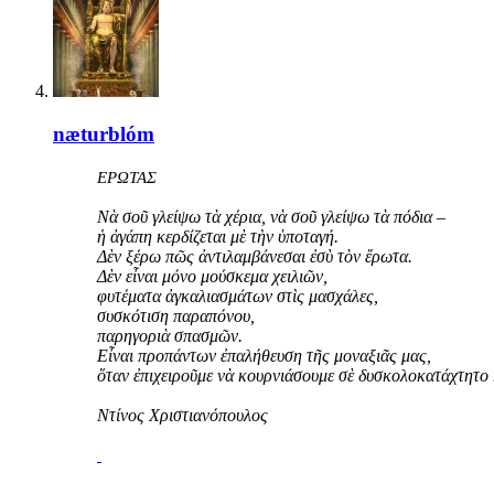
næturblóm
ΕΡΩΤΑΣ
Νὰ σοῦ γλείψω τὰ χέρια, νὰ σοῦ γλείψω τὰ πόδια –
ἡ ἀγάπη κερδίζεται μὲ τὴν ὑποταγή.
Δὲν ξέρω πῶς ἀντιλαμβάνεσαι ἐσὺ τὸν ἔρωτα.
Δὲν εἶναι μόνο μούσκεμα χειλιῶν,
φυτέματα ἀγκαλιασμάτων στὶς μασχάλες,
συσκότιση παραπόνου,
παρηγοριὰ σπασμῶν.
Εἶναι προπάντων ἐπαλήθευση τῆς μοναξιᾶς μας,
ὅταν ἐπιχειροῦμε νὰ κουρνιάσουμε σὲ δυσκολοκατάχτητο 
Ντίνος Χριστιανόπουλος