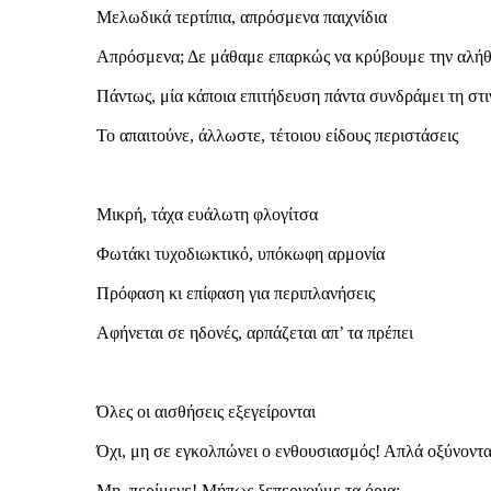
Μελωδικά τερτίπια, απρόσμενα παιχνίδια
Απρόσμενα; Δε μάθαμε επαρκώς να κρύβουμε την αλήθ
Πάντως, μία κάποια επιτήδευση πάντα συνδράμει τη στ
Το απαιτούνε, άλλωστε, τέτοιου είδους περιστάσεις
Μικρή, τάχα ευάλωτη φλογίτσα
Φωτάκι τυχοδιωκτικό, υπόκωφη αρμονία
Πρόφαση κι επίφαση για περιπλανήσεις
Αφήνεται σε ηδονές, αρπάζεται απ’ τα πρέπει
Όλες οι αισθήσεις εξεγείρονται
Όχι, μη σε εγκολπώνει ο ενθουσιασμός! Απλά οξύνοντα
Μη, περίμενε! Μήπως ξεπερνούμε τα όρια;