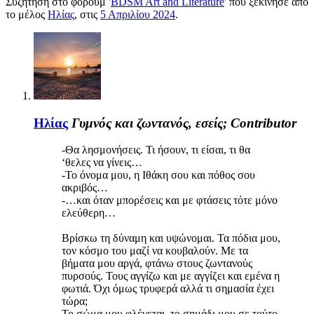
Συζήτηση στο φόρουμ '
BDSM Art and Literature
' που ξεκίνησε από
το μέλος
Ηλίας
, στις
5 Απριλίου 2024
.
Ηλίας
Γυμνός και ζωντανός, εσείς;
Contributor
-Θα λησμονήσεις. Τι ήσουν, τι είσαι, τι θα
‘θελες να γίνεις…
-Το όνομα μου, η Ιθάκη σου και πόθος σου
ακριβός…
-…και όταν μπορέσεις και με φτάσεις τότε μόνο
ελεύθερη…
Βρίσκω τη δύναμη και υψώνομαι. Τα πόδια μου,
τον κόσμο του μαζί να κουβαλούν. Με τα
βήματα μου αργά, φτάνω στους ζωντανούς
πυρσούς. Τους αγγίζω και με αγγίζει και εμένα η
φωτιά. Όχι όμως τρυφερά αλλά τι σημασία έχει
τώρα;
Το σώμα μου φλέγεται, το σημάδι μου σε τούτο