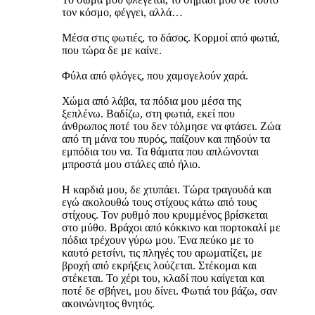
τον κόσμο, φέγγει, αλλά…
Μέσα στις φωτιές, το δάσος. Κορμοί από φωτιά,
που τώρα δε με καίνε.
Φύλα από φλόγες, που χαμογελούν χαρά.
Χώμα από λάβα, τα πόδια μου μέσα της
ξεπλένω. Βαδίζω, στη φωτιά, εκεί που
άνθρωπος ποτέ του δεν τόλμησε να φτάσει. Ζώα
από τη μάνα του πυρός, παίζουν και πηδούν τα
εμπόδια του να. Τα θάματα που απλώνονται
μπροστά μου στάλες από ήλιο.
Η καρδιά μου, δε χτυπάει. Τώρα τραγουδά και
εγώ ακολουθώ τους στίχους κάτω από τους
στίχους. Τον ρυθμό που κρυμμένος βρίσκεται
στο μύθο. Βράχοι από κόκκινο και πορτοκαλί με
πόδια τρέχουν γύρω μου. Ένα πεύκο με το
καυτό ρετσίνι, τις πληγές του αρωματίζει, με
βροχή από εκρήξεις λούζεται. Στέκομαι και
στέκεται. Το χέρι του, κλαδί που καίγεται και
ποτέ δε σβήνει, μου δίνει. Φωτιά του βάζω, σαν
ακοινώνητος θνητός.