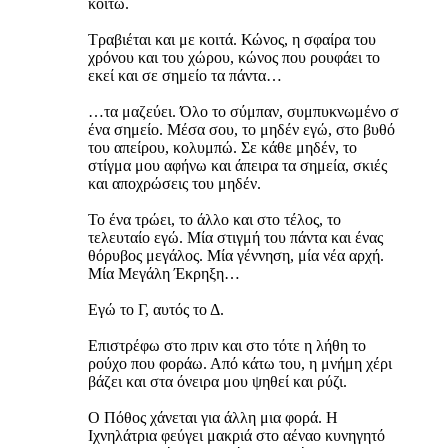
κοιτώ.
Τραβιέται και με κοιτά. Κώνος, η σφαίρα του
χρόνου και του χώρου, κώνος που ρουφάει το
εκεί και σε σημείο τα πάντα…
…τα μαζεύει. Όλο το σύμπαν, συμπυκνωμένο σ
ένα σημείο. Μέσα σου, το μηδέν εγώ, στο βυθό
του απείρου, κολυμπώ. Σε κάθε μηδέν, το
στίγμα μου αφήνω και άπειρα τα σημεία, σκιές
και αποχρώσεις του μηδέν.
Το ένα τρώει, το άλλο και στο τέλος, το
τελευταίο εγώ. Μία στιγμή του πάντα και ένας
θόρυβος μεγάλος. Μία γέννηση, μία νέα αρχή.
Μία Μεγάλη Έκρηξη…
Εγώ το Γ, αυτός το Δ.
Επιστρέφω στο πριν και στο τότε η λήθη το
ρούχο που φοράω. Από κάτω του, η μνήμη χέρι
βάζει και στα όνειρα μου ψηθεί και ρύζι.
Ο Πόθος χάνεται για άλλη μια φορά. Η
Ιχνηλάτρια φεύγει μακριά στο αέναο κυνηγητό