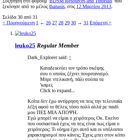
Συζήτηση στο φόρουμ '
BDSM Resources and Tutorials
' που
ξεκίνησε από το μέλος
thanasis
, στις
12 Μαρτίου 2013
.
Σελίδα 30 από 31
< Προηγούμενη
1
←
26
27
28
29
30
→
31
Επόμενη >
leuko25
Regular Member
Dark_Explorer said:
↑
Καταδεικνύει τον τρόπο σκέψης
σου ο οποίος ζέχνει πουριτανισμό.
Μπρε ντελικανή, πάλι σούπα τα
'καμες
Click to expand...
Κοίτα δεν έχω αντίρρηση να πεις την τελευταία
λέξη αφού το θέλεις τόσο πολύ αλλά ρε παιδί
μου ΠΕΣ ΜΙΑ ΑΠΟΨΗ.
Εγώ μπορεί να είμαι ο χειρότερος Οκ. Εκείνο
που ουσιαστικά έχεις να πεις είναι πως είμαι ο
χειρότερος; Τι νόημα έχει αυτό και οι υπόλοιποι
χαρακτηρισμοί που κάνεις; Έχεις μπει στον κόπο