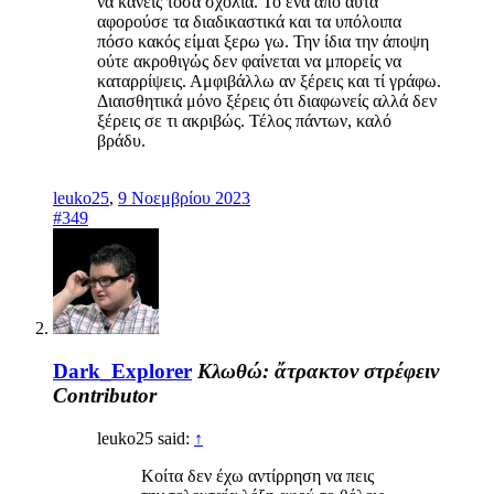
να κάνεις τόσα σχόλια. Το ένα απο αυτά
αφορούσε τα διαδικαστικά και τα υπόλοιπα
πόσο κακός είμαι ξερω γω. Την ίδια την άποψη
ούτε ακροθιγώς δεν φαίνεται να μπορείς να
καταρρίψεις. Αμφιβάλλω αν ξέρεις και τί γράφω.
Διαισθητικά μόνο ξέρεις ότι διαφωνείς αλλά δεν
ξέρεις σε τι ακριβώς. Τέλος πάντων, καλό
βράδυ.
leuko25
,
9 Νοεμβρίου 2023
#349
Dark_Explorer
Κλωθώ: ἄτρακτον στρέφειν
Contributor
leuko25 said:
↑
Κοίτα δεν έχω αντίρρηση να πεις