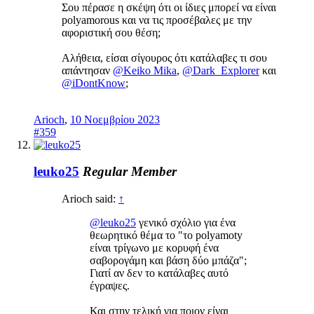
Σου πέρασε η σκέψη ότι οι ίδιες μπορεί να είναι
polyamorous και να τις προσέβαλες με την
αφοριστική σου θέση;
Αλήθεια, είσαι σίγουρος ότι κατάλαβες τι σου
απάντησαν
@Keiko Mika
,
@Dark_Explorer
και
@iDontKnow
;
Arioch
,
10 Νοεμβρίου 2023
#359
leuko25
Regular Member
Arioch said:
↑
@leuko25
γενικό σχόλιο για ένα
θεωρητικό θέμα το "το polyamoty
είναι τρίγωνο με κορυφή ένα
σαβορογάμη και βάση δύο μπάζα";
Γιατί αν δεν το κατάλαβες αυτό
έγραψες.
Και στην τελική για ποιον είναι