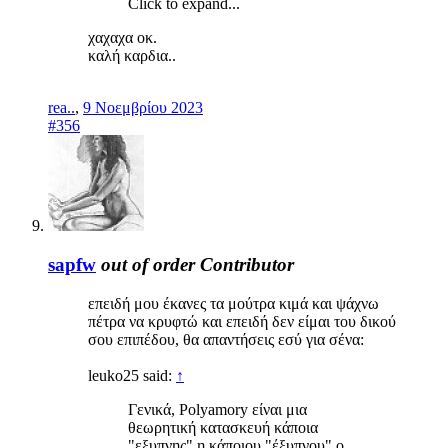
Click to expand...
χαχαχα οκ.
καλή καρδια..
rea..
,
9 Νοεμβρίου 2023
#356
sapfw
out of order
Contributor
επειδή μου έκανες τα μούτρα κιμά και ψάχνω
πέτρα να κρυφτώ και επειδή δεν είμαι του δικού
σου επιπέδου, θα απαντήσεις εσύ για σένα:
leuko25 said:
↑
Γενικά, Polyamory είναι μια
θεωρητική κατασκευή κάποια
"εξυπνης" η κάποιου "έξυπνου" ο