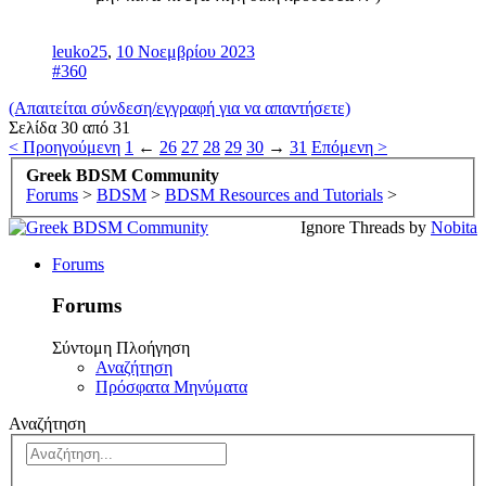
leuko25
,
10 Νοεμβρίου 2023
#360
(Απαιτείται σύνδεση/εγγραφή για να απαντήσετε)
Σελίδα 30 από 31
< Προηγούμενη
1
←
26
27
28
29
30
→
31
Επόμενη >
Greek BDSM Community
Forums
>
BDSM
>
BDSM Resources and Tutorials
>
Ignore Threads by
Nobita
Forums
Forums
Σύντομη Πλοήγηση
Αναζήτηση
Πρόσφατα Μηνύματα
Αναζήτηση