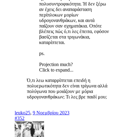
πολυσυντροφικότητα. Ή δεν ξέρω
αν έχεις δει αναπαράσταση
περίπλοκων μορίων
υδρογονανθράκων, και αυτά
παίζουν σαν σχηματάκια. Οπότε
βλέπεις πώς ό,τι λες έπειτα, εφόσον
βασίζεται στα τριγωνάκια,
καταρίπτεται.
ps.
Projection much?
Click to expand...
Ό,τι λεω καταρρίπτεται επειδή η
πολυερωτικότητα δεν είναι τρίγωνα αλλά
πολύγωνα που μοιάζουν με μόρια
υδρογονανθράκων; Τι λες βρε παιδί μου;
leuko25
,
9 Νοεμβρίου 2023
#352