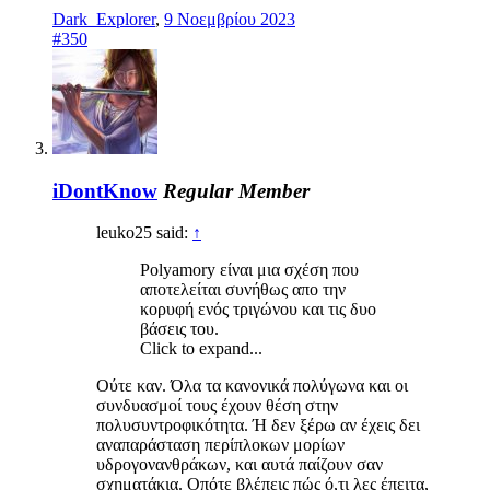
Dark_Explorer
,
9 Νοεμβρίου 2023
#350
iDontKnow
Regular Member
leuko25 said:
↑
Polyamory είναι μια σχέση που
αποτελείται συνήθως απο την
κορυφή ενός τριγώνου και τις δυο
βάσεις του.
Click to expand...
Ούτε καν. Όλα τα κανονικά πολύγωνα και οι
συνδυασμοί τους έχουν θέση στην
πολυσυντροφικότητα. Ή δεν ξέρω αν έχεις δει
αναπαράσταση περίπλοκων μορίων
υδρογονανθράκων, και αυτά παίζουν σαν
σχηματάκια. Οπότε βλέπεις πώς ό,τι λες έπειτα,