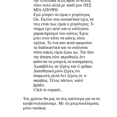
την τελευταία λέξη αφού το θέλεις
τόσο πολύ αλλά ρε παιδί μου ΠΕΣ
ΜΙΑ ΑΠΟΨΗ.
Εγώ μπορεί να είμαι ο χειρότερος
Οκ. Εκείνο που ουσιαστικά έχεις να
πεις είναι πως είμαι ο χειρότερος; Τι
νόημα έχει αυτό και οι υπόλοιποι
χαρακτηρισμοί που κάνεις; Έχεις
μπει στον κόπο να κάνεις τόσα
σχόλια. Το ένα απο αυτά αφορούσε
τα διαδικαστικά και τα υπόλοιπα
πόσο κακός είμαι ξερω γω. Την ίδια
την άποψη ούτε ακροθιγώς δεν
φαίνεται να μπορείς να καταρρίψεις.
Αμφιβάλλω αν ξέρεις και τί γράφω.
Διαισθητικά μόνο ξέρεις ότι
διαφωνείς αλλά δεν ξέρεις σε τι
ακριβώς. Τέλος πάντων, καλό
βράδυ.
Click to expand...
Του χρόνου θα μας τα πεις καλύτερα για να σε
κουβεντολογίσουμε. Με τα μπεμπουλίσματα,
μόνο νανάκια.