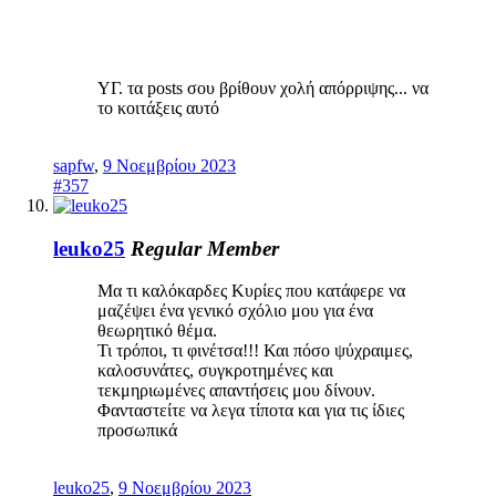
ΥΓ. τα posts σου βρίθουν χολή απόρριψης... να
το κοιτάξεις αυτό
sapfw
,
9 Νοεμβρίου 2023
#357
leuko25
Regular Member
Μα τι καλόκαρδες Κυρίες που κατάφερε να
μαζέψει ένα γενικό σχόλιο μου για ένα
θεωρητικό θέμα.
Τι τρόποι, τι φινέτσα!!! Και πόσο ψύχραιμες,
καλοσυνάτες, συγκροτημένες και
τεκμηριωμένες απαντήσεις μου δίνουν.
Φανταστείτε να λεγα τίποτα και για τις ίδιες
προσωπικά
leuko25
,
9 Νοεμβρίου 2023