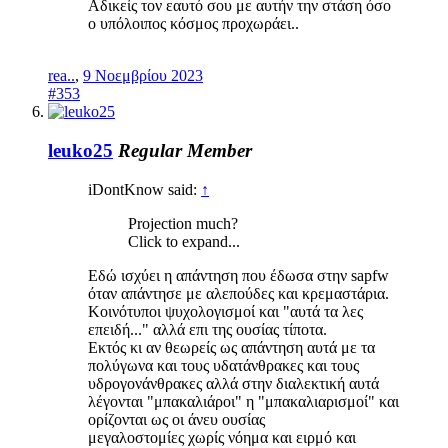
Αδικείς τον εαυτό σου με αυτήν την στάση όσο
ο υπόλοιπος κόσμος προχωράει..
rea..
,
9 Νοεμβρίου 2023
#353
leuko25
Regular Member
iDontKnow said:
↑
Projection much?
Click to expand...
Εδώ ισχύει η απάντηση που έδωσα στην sapfw
όταν απάντησε με αλεπούδες και κρεμαστάρια.
Κοινότυποι ψυχολογισμοί και "αυτά τα λες
επειδή..." αλλά επι της ουσίας τίποτα.
Εκτός κι αν θεωρείς ως απάντηση αυτά με τα
πολύγωνα και τους υδατάνθρακες και τους
υδρογονάνθρακες αλλά στην διαλεκτική αυτά
λέγονται "μπακαλιάροι" η "μπακαλιαρισμοί" και
ορίζονται ως οι άνευ ουσίας
μεγαλοστομίες χωρίς νόημα και ειρμό και