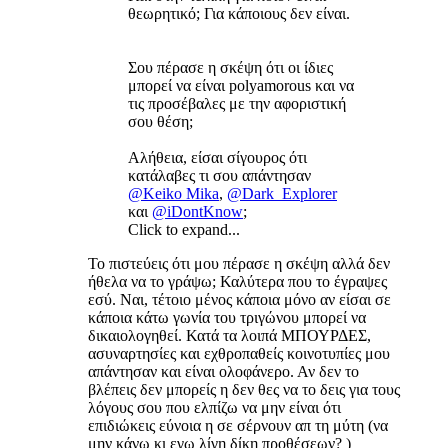
θεωρητικό; Για κάποιους δεν είναι.
Σου πέρασε η σκέψη ότι οι ίδιες
μπορεί να είναι polyamorous και να
τις προσέβαλες με την αφοριστική
σου θέση;
Αλήθεια, είσαι σίγουρος ότι
κατάλαβες τι σου απάντησαν
@Keiko Mika
,
@Dark_Explorer
και
@iDontKnow
;
Click to expand...
Το πιστεύεις ότι μου πέρασε η σκέψη αλλά δεν
ήθελα να το γράψω; Καλύτερα που το έγραψες
εσύ. Ναι, τέτοιο μένος κάποια μόνο αν είσαι σε
κάποια κάτω γωνία του τριγώνου μπορεί να
δικαιολογηθεί. Κατά τα λοιπά ΜΠΟΥΡΔΕΣ,
ασυναρτησίες και εχθροπαθείς κοινοτυπίες μου
απάντησαν και είναι ολοφάνερο. Αν δεν το
βλέπεις δεν μπορείς η δεν θες να το δεις για τους
λόγους σου που ελπίζω να μην είναι ότι
επιδιώκεις εύνοια η σε σέρνουν απ τη μύτη (να
μην κάνω κι εγω λίγη δίκη προθέσεων? )