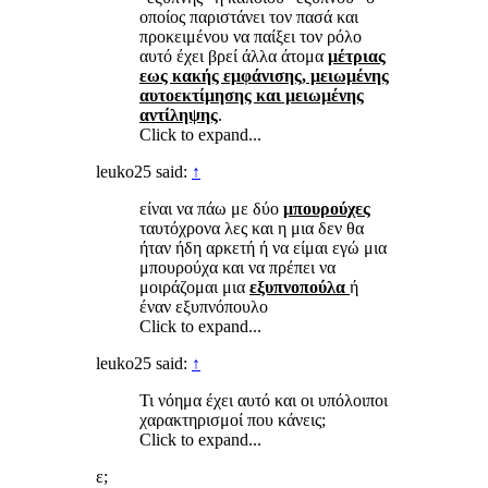
οποίος παριστάνει τον πασά και
προκειμένου να παίξει τον ρόλο
αυτό έχει βρεί άλλα άτομα
μέτριας
εως κακής εμφάνισης, μειωμένης
αυτοεκτίμησης και μειωμένης
αντίληψης
.
Click to expand...
leuko25 said:
↑
είναι να πάω με δύο
μπουρούχες
ταυτόχρονα λες και η μια δεν θα
ήταν ήδη αρκετή ή να είμαι εγώ μια
μπουρούχα και να πρέπει να
μοιράζομαι μια
εξυπνοπούλα
ή
έναν εξυπνόπουλο
Click to expand...
leuko25 said:
↑
Τι νόημα έχει αυτό και οι υπόλοιποι
χαρακτηρισμοί που κάνεις;
Click to expand...
ε;