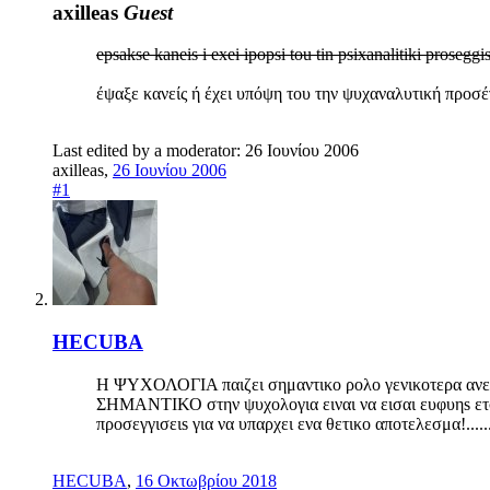
axilleas
Guest
epsakse kaneis i exei ipopsi tou tin psixanalitiki proseggi
έψαξε κανείς ή έχει υπόψη του την ψυχαναλυτική προσ
Last edited by a moderator:
26 Ιουνίου 2006
axilleas
,
26 Ιουνίου 2006
#1
HECUBA
Η ΨΥΧΟΛΟΓΙΑ παιζει σημαντικο ρολο γενικοτερα ανεξαρ
ΣΗΜΑΝΤΙΚΟ στην ψυχολογια ειναι να εισαι ευφυηs ετσι 
προσεγγισειs για να υπαρχει ενα θετικο αποτελεσμα!.....
HECUBA
,
16 Οκτωβρίου 2018