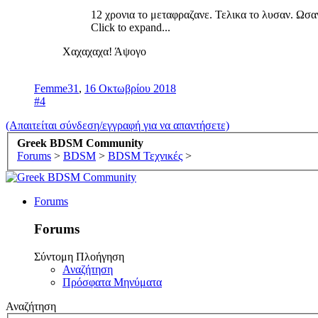
12 χρονια το μεταφραζανε. Τελικα το λυσαν. Ωσ
Click to expand...
Χαχαχαχα! Άψογο
Femme31
,
16 Οκτωβρίου 2018
#4
(Απαιτείται σύνδεση/εγγραφή για να απαντήσετε)
Greek BDSM Community
Forums
>
BDSM
>
BDSM Τεχνικές
>
Forums
Forums
Σύντομη Πλοήγηση
Αναζήτηση
Πρόσφατα Μηνύματα
Αναζήτηση