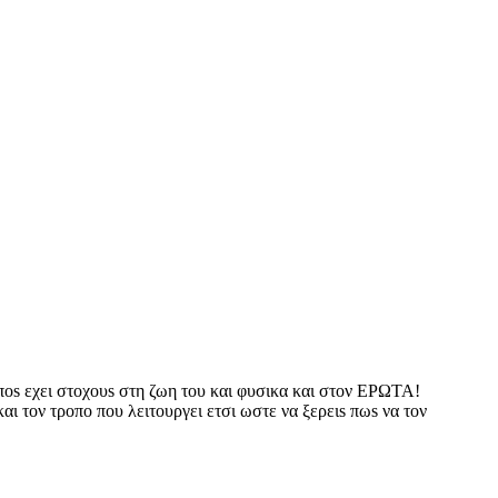
οs εχει στοχουs στη ζωη του και φυσικα και στον ΕΡΩΤΑ!
ι τον τροπο που λειτουργει ετσι ωστε να ξερειs πωs να τον