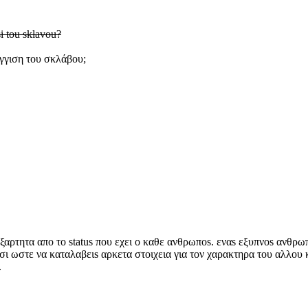
si tou sklavou?
έγγιση του σκλάβου;
τητα απο το status που εχει ο καθε ανθρωποs. εναs εξυπνοs ανθρωπ
ωστε να καταλαβειs αρκετα στοιχεια για τον χαρακτηρα του αλλου κα
.