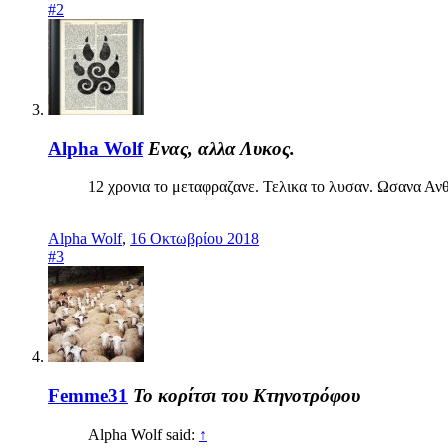
#2
Alpha Wolf
Ενας, αλλα Λυκος.
12 χρονια το μεταφραζανε. Τελικα το λυσαν. Ωσανα Α
Alpha Wolf
,
16 Οκτωβρίου 2018
#3
Femme31
Το κορίτσι του Κτηνοτρόφου
Alpha Wolf said:
↑