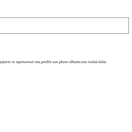
ργήσετε το προσωπικό σας profile και photo albums και πολλά άλλα.