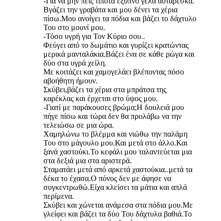
-Για να μην πεις τίποτα έξυπνο γελά αυτάρεσκα.
Βγάζει την γραβάτα και μου δένει τα χέρια
πίσω.Μου ανοίγει τα πόδια και βάζει το δάχτυλο
Του στο μουνί μου.
-Τόσο υγρή για Τον Κύριο σου..
Φεύγει από το δωμάτιο και γυρίζει κρατώντας
μερικά μανταλάκια.Βάζει ένα σε κάθε ρώγα και
δύο στα υγρά χείλη.
Με κοιτάζει και χαμογελάει βλέποντας πόσο
αβοήθητη ήμουν.
Σκύβει,βάζει τα χέρια στα μπράτσα της
καρέκλας και έρχεται στο ύψος μου.
-Γιατί με παράκουσες βρώμα;Η δουλειά μου
πήγε πίσω και τώρα δεν θα προλάβω να την
τελειώσω σε μια ώρα.
Χαμηλώνω το βλέμμα και νιώθω την παλάμη
Του στο μάγουλο μου.Και μετά στο άλλο.Και
ξανά χαστούκι.Το κεφάλι μου ταλαντεύεται μια
στα δεξιά μια στα αριστερά.
Σταματάει μετά από αρκετά χαστούκια..μετά τα
δέκα το έχασα.Ο πόνος δεν με άφησε να
συγκεντρωθώ.Είχα κλείσει τα μάτια και απλά
περίμενα.
Σκύβει και χώνεται ανάμεσα στα πόδια μου.Με
γλείφει και βάζει τα δύο Του δάχτυλα βαθιά.Το