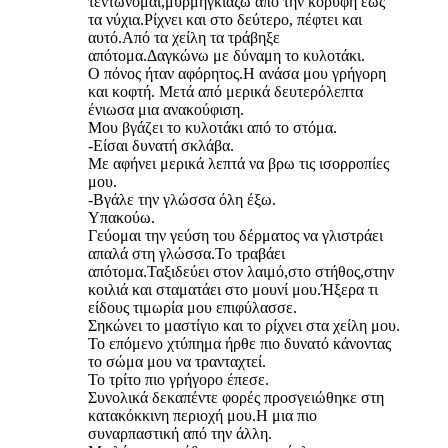
τεντώνομαι,μυρμηγκιάζω από την κορυφή έως
τα νύχια.Ρίχνει και στο δεύτερο, πέφτει και
αυτό.Από τα χείλη τα τράβηξε
απότομα.Δαγκώνω με δύναμη το κυλοτάκι.
Ο πόνος ήταν αφόρητος.Η ανάσα μου γρήγορη
και κοφτή. Μετά από μερικά δευτερόλεπτα
ένιωσα μια ανακούφιση.
Μου βγάζει το κυλοτάκι από το στόμα.
-Είσαι δυνατή σκλάβα.
Με αφήνει μερικά λεπτά να βρω τις ισορροπίες
μου.
-Βγάλε την γλώσσα όλη έξω.
Υπακούω.
Γεύομαι την γεύση του δέρματος να γλιστράει
απαλά στη γλώσσα.Το τραβάει
απότομα.Ταξιδεύει στον λαιμό,στο στήθος,στην
κοιλιά και σταματάει στο μουνί μου.Ήξερα τι
είδους τιμωρία μου επιφύλασσε.
Σηκώνει το μαστίγιο και το ρίχνει στα χείλη μου.
Το επόμενο χτύπημα ήρθε πιο δυνατό κάνοντας
το σώμα μου να τρανταχτεί.
Το τρίτο πιο γρήγορο έπεσε.
Συνολικά δεκαπέντε φορές προσγειώθηκε στη
κατακόκκινη περιοχή μου.Η μια πιο
συναρπαστική από την άλλη.