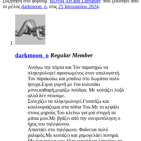
Συζήτηση στο φόρουμ '
BDSM Art and Literature
' που ξεκίνησε από
το μέλος
darkmoon_o
, στις
25 Ιανουαρίου 2024
.
darkmoon_o
Regular Member
Ανοίγω την πόρτα και Τον παρατηρώ να
πληκτρολογεί αφοσιωμένος στον υπολογιστή.
Τον παρακούω και μπαίνω στο δωμάτιο πολύ
ήσυχα.Ειμαι γυμνή με ένα κυλοτάκι
μόνο,καθαρή,μυρίζω πούδρα. Με κοιτάζει λοξά
αλλά δεν πτοούμε.
Συνεχίζει να πληκτρολογεί.Γονατίζω και
κουλουριάζομαι στα πόδια Του.Με το κεφάλι
στους μηρούς Του κλείνω για μια στιγμή τα
μάτια μου.Με βγάζει από την ονειροπόληση ο
ήχος του τηλεφώνου.
Απαντάει στο τηλέφωνο. Φαίνεται πολύ
χαλαρός.Με κοιτάζει και χαμογελάει πονηρά.
Με ένα νεύμα μου δίνει εντολή να λατρέψω τα