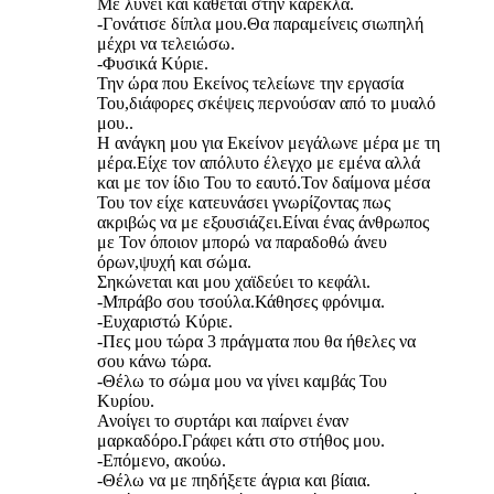
Με λύνει και κάθεται στην καρέκλα.
-Γονάτισε δίπλα μου.Θα παραμείνεις σιωπηλή
μέχρι να τελειώσω.
-Φυσικά Κύριε.
Την ώρα που Εκείνος τελείωνε την εργασία
Του,διάφορες σκέψεις περνούσαν από το μυαλό
μου..
Η ανάγκη μου για Εκείνον μεγάλωνε μέρα με τη
μέρα.Είχε τον απόλυτο έλεγχο με εμένα αλλά
και με τον ίδιο Του το εαυτό.Τον δαίμονα μέσα
Του τον είχε κατευνάσει γνωρίζοντας πως
ακριβώς να με εξουσιάζει.Είναι ένας άνθρωπος
με Τον όποιον μπορώ να παραδοθώ άνευ
όρων,ψυχή και σώμα.
Σηκώνεται και μου χαϊδεύει το κεφάλι.
-Μπράβο σου τσούλα.Κάθησες φρόνιμα.
-Ευχαριστώ Κύριε.
-Πες μου τώρα 3 πράγματα που θα ήθελες να
σου κάνω τώρα.
-Θέλω το σώμα μου να γίνει καμβάς Του
Κυρίου.
Ανοίγει το συρτάρι και παίρνει έναν
μαρκαδόρο.Γράφει κάτι στο στήθος μου.
-Επόμενο, ακούω.
-Θέλω να με πηδήξετε άγρια και βίαια.