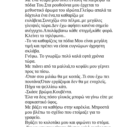
πόδια Του.Στα ρουθούνια μου έρχεται το
μεθυστικό άρωμα του ιδρώτα.Γλείφω απαλά τα
δάχτυλα ένα ένα,τα καθαρίζω με
ευλάβεια.Συνεχίζω στο πέλμα..με μεγάλες
γλειψιές τώρα.Δεν έχω αφήσει κανένα σημείο
ανέγγιχτο.Απολάμβανω κάθε στιγμή,κάθε φορά.
Κλείνει το τηλέφωνο..
-Το να καθαρίζεις τα πόδια Μου είναι μεγάλη
τιμή και πρέπει να είσαι ευγνώμων άχρηστη
σκλάβα.
Γνέφω. Το γνωρίζω πολύ καλά εφτά χρόνια
τώρα.
Με πιάνει από τα μαλλιά,το κεφάλι μου γέρνει
προς τα πίσω.
-Όταν σου μιλάω θα με κοιτάς .Τι σου έχω πει
πουτάνα;Όταν εργάζομαι δεν θα με ενοχλείς.
Πήγα να ψελλίσω κάτι.
-Σκάσε βρώμα.Κουβέντα.
Έλα να δεις πόσο γλυκός μπορώ να γίνω είπε με
σαρκαστικό ύφος.
Με βάζει να καθήσω στην καρέκλα. Μπροστά
μου βλέπω το σχέδιο που ετοίμαζε για το
γραφείο.
Βγάζει το κυλοτάκι μου και φιμώνει το στόμα.