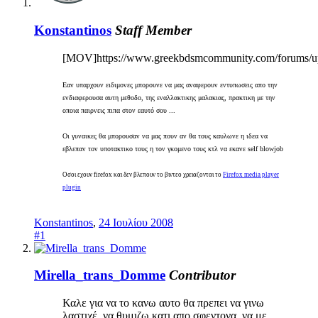
Konstantinos
Staff Member
[MOV]https://www.greekbdsmcommunity.com/forums/u
Εαν υπαρχουν ειδιμονες μπορουνε να μας αναφερουν εντυπωσεις απο την
ενδιαφερουσα αυτη μεθοδο, της εναλλακτικης μαλακιας, πρακτικη με την
οποια παιρνεις πιπα στον εαυτό σου ...
Οι γυναικες θα μπορουσαν να μας πουν αν θα τους καυλωνε η ιδεα να
εβλεπαν τον υποτακτικο τους η τον γκομενο τους κτλ να εκανε self blowjob
Οσοι εχουν firefox και δεν βλεπουν το βιντεο χρειαζονται το
Firefox media player
plugin
Konstantinos
,
24 Ιουλίου 2008
#1
Mirella_trans_Domme
Contributor
Καλε για να το κανω αυτο θα πρεπει να γινω
λαστιχέ, να θυμιζω κατι απο σφεντονα, να με