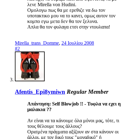
λενε Mirella von Hudini.
Ομολογω πως θα με ερεθιζε να δω τον
υποτακτικο μου να το κανει, ομως αυτον τον
κομπο εγω μετα δεν θα τον ξελυνα.
Απλα θα τον φυλαγα ετσι στην ντουλαπα!
Mirella_trans_Domme
,
24 Ιουλίου 2008
#2
Afentis_Epi8ymiwn
Regular Member
Απάντηση: Self Blowjob !! - Τυφλα να εχει η
μαλακια ??
Αν είναι να τα κάνουμε όλα μόνοι μας, τότε, τι
τους θέλουμε τους άλλους?
Ορισμένα πράγματα αξίζουν αν στα κάνουν οι
άλλοι, με τον δικό τους "μοναδικό" ή