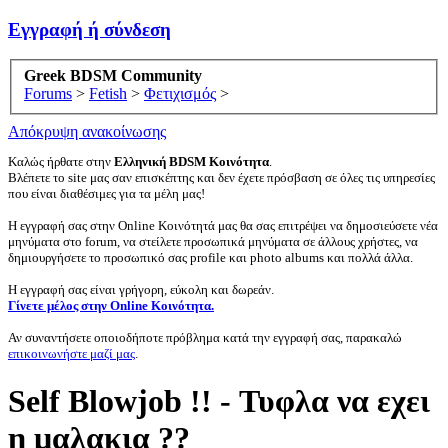
Εγγραφή ή σύνδεση
Greek BDSM Community
Forums
>
Fetish
>
Φετιχισμός
>
Απόκρυψη ανακοίνωσης
Καλώς ήρθατε στην
Ελληνική BDSM Κοινότητα
.
Βλέπετε το site μας σαν επισκέπτης και δεν έχετε πρόσβαση σε όλες τις υπηρεσίες
που είναι διαθέσιμες για τα μέλη μας!
Η εγγραφή σας στην Online Κοινότητά μας θα σας επιτρέψει να δημοσιεύσετε νέα
μηνύματα στο forum, να στείλετε προσωπικά μηνύματα σε άλλους χρήστες, να
δημιουργήσετε το προσωπικό σας profile και photo albums και πολλά άλλα.
Η εγγραφή σας είναι γρήγορη, εύκολη και δωρεάν.
Γίνετε μέλος στην Online Κοινότητα.
Αν συναντήσετε οποιοδήποτε πρόβλημα κατά την εγγραφή σας, παρακαλώ
επικοινωνήστε μαζί μας
.
Self Blowjob !! - Τυφλα να εχει
η μαλακια ??