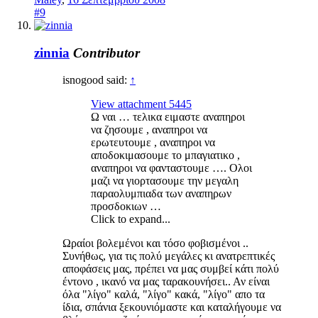
#9
zinnia
Contributor
isnogood said:
↑
View attachment 5445
Ω ναι … τελικα ειμαστε αναπηροι
να ζησουμε , αναπηροι να
ερωτευτουμε , αναπηροι να
αποδοκιμασουμε το μπαγιατικο ,
αναπηροι να φανταστουμε …. Ολοι
μαζι να γιορτασουμε την μεγαλη
παραολυμπιαδα των αναπηρων
προσδοκιων …
Click to expand...
Ωραίοι βολεμένοι και τόσο φοβισμένοι ..
Συνήθως, για τις πολύ μεγάλες κι ανατρεπτικές
αποφάσεις μας, πρέπει να μας συμβεί κάτι πολύ
έντονο , ικανό να μας ταρακουνήσει.. Αν είναι
όλα "λίγο" καλά, "λίγο" κακά, "λίγο" απο τα
ίδια, σπάνια ξεκουνιόμαστε και καταλήγουμε να