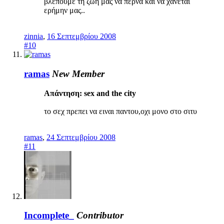
βλέπουμε τη ζωή μας να περνά και να χάνεται
ερήμην μας..
zinnia
,
16 Σεπτεμβρίου 2008
#10
ramas
New Member
Απάντηση: sex and the city
το σεχ πρεπει να ειναι παντου,οχι μονο στο σιτυ
ramas
,
24 Σεπτεμβρίου 2008
#11
Incomplete_
Contributor