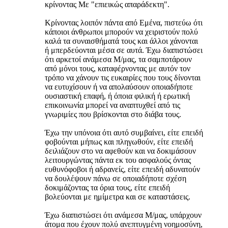
κρίνοντας Με "επιεικώς απαράδεκτη".
Κρίνοντας λοιπόν πάντα από Εμένα, πιστεύω ότι
κάποιοι άνθρωποι μπορούν να χειριστούν πολύ
καλά τα συναισθήματά τους και άλλοι χάνονται
ή μπερδεύονται μέσα σε αυτά. Έχω διαπιστώσει
ότι αρκετοί ανάμεσα Μ/μας, τα σαμποτάρουν
από μόνοι τους, καταφέρνοντας με αυτόν τον
τρόπο να χάνουν τις ευκαιρίες που τους δίνονται
να ευτυχίσουν ή να απολαύσουν οποιαδήποτε
ουσιαστική επαφή, ή όποια φιλική ή ερωτική
επικοινωνία μπορεί να αναπτυχθεί από τις
γνωριμίες που βρίσκονται στο διάβα τους.
Έχω την υπόνοια ότι αυτό συμβαίνει, είτε επειδή
φοβούνται μήπως και πληγωθούν, είτε επειδή
δειλιάζουν στο να αφεθούν και να δοκιμάσουν
λειτουργώντας πάντα εκ του ασφαλούς όντας
ευθυνόφοβοι ή αδρανείς, είτε επειδή αδυνατούν
να δουλέψουν πάνω σε οποιαδήποτε σχέση
δοκιμάζοντας τα όρια τους, είτε επειδή
βολεύονται με ημίμετρα και σε καταστάσεις.
Έχω διαπιστώσει ότι ανάμεσα Μ/μας, υπάρχουν
άτομα που έχουν πολύ ανεπτυγμένη νοημοσύνη,