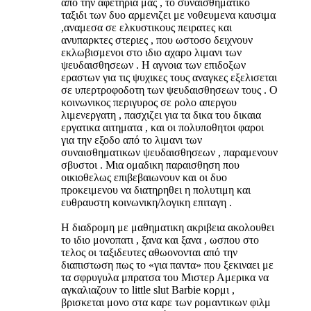
από την αφετηρια μας , το συναισθηματικο
ταξιδι των δυο αρμενιζει με νοθευμενα καυσιμα
,αναμεσα σε ελκυστικους πειρατες και
ανυπαρκτες στεριες , που ωστοσο δειχνουν
εκλωβισμενοι στο ιδιο αχαρο λιμανι των
ψευδαισθησεων . Η αγνοια των επιδοξων
εραστων για τις ψυχικες τους αναγκες εξελισεται
σε υπερτροφοδοτη των ψευδαισθησεων τους . Ο
κοινωνικος περιγυρος σε ρολο απεργου
λιμενεργατη , πασχιζει για τα δικα του δικαια
εργατικα αιτηματα , και οι πολυποθητοι φαροι
για την εξοδο από το λιμανι των
συναισθηματικων ψευδαισθησεων , παραμενουν
σβυστοι . Μια ομαδικη παραισθηση που
οικιοθελως επιβεβαιωνουν και οι δυο
προκειμενου να διατηρηθει η πολυτιμη και
ευθραυστη κοινωνικη/λογικη επιταγη .
Η διαδρομη με μαθηματικη ακριβεια ακολουθει
το ιδιο μονοπατι , ξανα και ξανα , ωσπου στο
τελος οι ταξιδευτες αθωονονται από την
διαπιστωση πως το «για παντα» που ξεκιναει με
τα σφρυγυλα μπρατσα του Μιστερ Αμερικα να
αγκαλιαζουν το little slut Barbie κορμι ,
βρισκεται μονο στα καρε των ρομαντικων φιλμ