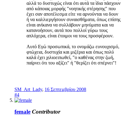
αλλά το δυστυχώς είναι ότι αυτά τα ίδια πάσχουν
από κάποιας μορφής "νοητικής στέρησης" που
έχει σαν αποτέλεσμα είτε να αρνούνται να δουν
ή να καλλιεργήσουν συναισθήματα, όπως επίσης
είναι ανίκανα να συλλάβουν μηνύματα και να
κατανοήσουν, αυτά που πολλοί γύρω τους
απλόχερα, είναι έτοιμοι να τους προσφέρουν.
Αυτό Εγώ προσωπικά, το ονομάζω ευνουχισμό,
φτώχεια, δυστυχία και μιζέρια και όπως πολύ
καλά έχει χιλιοειπωθεί, "ο καθένας στην ζωή,
παίρνει ότι του αξίζει" ή "θερίζει ότι σπέρνει"!
SM_Art_Lady
,
16 Σεπτεμβρίου 2008
#4
female
Contributor