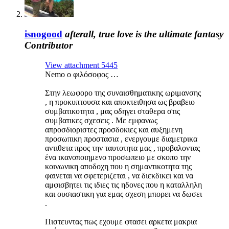
isnogood
afterall, true love is the ultimate fantasy
Contributor
View attachment 5445
Nemo ο φιλόσοφος …
Στην λεωφορο της συναισθηματικης ωριμανσης
, η προκυπτουσα και αποκτειθησα ως βραβειο
συμβατικοτητα , μας οδηγει σταθερα στις
συμβατικες σχεσεις . Με εμφανως
απροσδιοριστες προσδοκιες και αυξημενη
προσωπικη προστασια , ενεργουμε διαμετρικα
αντιθετα προς την ταυτοτητα μας , προβαλοντας
ένα ικανοποιημενο προσωπειο με σκοπο την
κοινωνικη αποδοχη που η σημαντικοτητα της
φαινεται να σφετεριζεται , να διεκδικει και να
αμφισβητει τις ιδιες τις ηδονες που η καταλληλη
και ουσιαστικη για εμας σχεση μπορει να δωσει
.
Πιστευντας πως εχουμε φτασει αρκετα μακρια