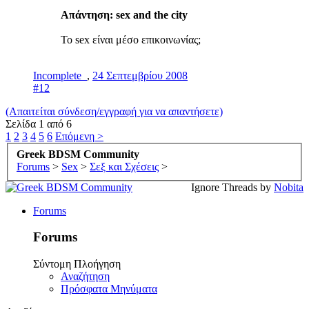
Απάντηση: sex and the city
Το sex είναι μέσο επικοινωνίας;
Incomplete_
,
24 Σεπτεμβρίου 2008
#12
(Απαιτείται σύνδεση/εγγραφή για να απαντήσετε)
Σελίδα 1 από 6
1
2
3
4
5
6
Επόμενη >
Greek BDSM Community
Forums
>
Sex
>
Σεξ και Σχέσεις
>
Ignore Threads by
Nobita
Forums
Forums
Σύντομη Πλοήγηση
Αναζήτηση
Πρόσφατα Μηνύματα