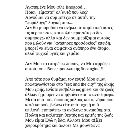
Αγαπημένε Μου φίλε isnogood…
Ποιοι "είμαστε" ολ΄αυτά που λες?
Αρνούμαι να συμμετέχω σε αυτήν την
"παράλογη" λογική σου....
Δεν θα μπορούσα να ανήκω σε καμία από αυτές
τις περιπτώσεις και πολύ περισσότερο δεν
συμπάσχω αλλά και δεν συμμερίζομαι αυτούς
που μιλούν για "ανάπηρες προσδοκίες" επειδή,
μπορεί να είναι σωματικά ανάπηρο ένα άτομο,
αλλά ψυχικά υγιές και γεμάτο.
Δεν Μου το επιτρέπω λοιπόν, να Με εκφράζει
αυτού του είδους προσωπικής δυστυχίας!!!
Από τότε που θυμάμαι τον εαυτό Μου είμαι
πρωταγωνίστρια στο "sex and the city" της δικής
Μου ζωής. Ενίοτε εισβάλω ως guest και σε ζωές
άλλων ή μπορεί να συμβαίνει και το αντίστροφο.
Μέσα από τους όποιους ρόλους και σενάρια που
κατά καιρούς βιώνω είτε από τύχη ή από
επιλογή, εισπράττω τα ανάλογα συναισθήματα.
Πρώτη και καλύτερη θεατής και κριτής της ζωής
Μου είμαι Εγώ η ίδια. Άλλοτε Μου αξίζει
χειροκρότημα και άλλοτε Με μουντζώνω