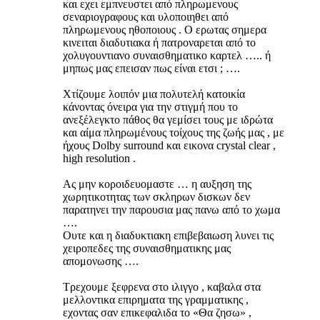
και εχει εμπνευστει από πληρωμενους
σεναριογραφους και υλοποιηθει από
πληρωμενους ηθοποιους . Ο ερωτας σημερα
κινειται διαδυτιακα ή πατροναρεται από το
χολυγουντιανο συναισθηματικο καρτελ ….. ή
μηπως μας επεισαν πως είναι ετσι ; ….
Χτίζουμε λοιπόν μια πολυτελή κατοικία
κάνοντας όνειρα για την στιγμή που το
ανεξέλεγκτο πάθος θα γεμίσει τους με ιδρώτα
και αίμα πληρωμένους τοίχους της ζωής μας , με
ήχους Dolby surround και εικονα crystal clear ,
high resolution .
Ας μην κοροιδευομαστε … η αυξηση της
χωρητικοτητας των σκληρων δισκων δεν
παρατηνει την παρουσια μας πανω από το χωμα
….
Ουτε και η διαδυκτιακη επιβεβαιωση λυνει τις
χειροπεδες της συναισθηματικης μας
απομονωσης ….
Τρεχουμε ξεφρενα στο ιλιγγο , καβαλα στα
μελλοντικα επιρηματα της γραμματικης ,
εχοντας σαν επικεφαλιδα το «Θα ζησω» ,