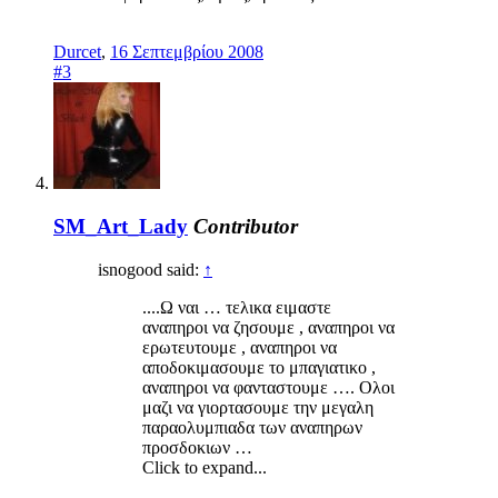
Durcet
,
16 Σεπτεμβρίου 2008
#3
SM_Art_Lady
Contributor
isnogood said:
↑
....Ω ναι … τελικα ειμαστε
αναπηροι να ζησουμε , αναπηροι να
ερωτευτουμε , αναπηροι να
αποδοκιμασουμε το μπαγιατικο ,
αναπηροι να φανταστουμε …. Ολοι
μαζι να γιορτασουμε την μεγαλη
παραολυμπιαδα των αναπηρων
προσδοκιων …
Click to expand...