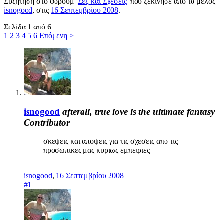
Συζήτηση στο φόρουμ '
Σεξ και Σχέσεις
' που ξεκίνησε από το μέλος
isnogood
, στις
16 Σεπτεμβρίου 2008
.
Σελίδα 1 από 6
1
2
3
4
5
6
Επόμενη >
isnogood
afterall, true love is the ultimate fantasy
Contributor
σκεψεις και αποψεις για τις σχεσεις απο τις
προσωπικες μας κυριως εμπειριες
isnogood
,
16 Σεπτεμβρίου 2008
#1