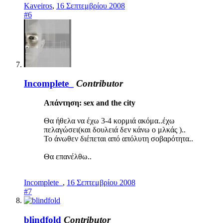
Kaveiros
,
16 Σεπτεμβρίου 2008
#6
Incomplete_
Contributor
Απάντηση: sex and the city
Θα ήθελα να έχω 3-4 κορμιά ακόμα..έχω
πελαγώσει(και δουλειά δεν κάνω ο μλκάς )..
Το άνωθεν διέπεται από απόλυτη σοβαρότητα..
Θα επανέλθω..
Incomplete_
,
16 Σεπτεμβρίου 2008
#7
blindfold
Contributor