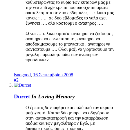
καθυστερωντας το αυριο των κυταρων μας με
την νεα anti age κρεμα που υποσχεται ορατα
αποτελεσματα σε δυο εβδομαδες … πλακα μας
κανεις ; ….. σε δυο εβδομαδες το γαλα εχει
ξυνησει …. αλα κοστουμι ο αναπηρος ….
Ω ναι … τελικα ειμαστε αναπηροι να ζησουμε ,
αναπηροι να ερωτευτουμε , αναπηροι να
αποδοκιμασουμε το μπαγιατικο , αναπηροι να
φανταστουμε …. Ολοι μαζι να γιορτασουμε την
μεγαλη παραολυμπιαδα των αναπηρων
προσδοκιων …
isnogood
,
16 Σεπτεμβρίου 2008
#2
Durcet
In Loving Memory
Ο έρωτας δε διαφέρει και πολύ από τον ακραίο
μαζοχισμό. Και τα δύο μπορεί να οδηγήσουν
στην αυτοκαταστροφή και την καταρράκωση
ακόμα και των μεγαλύτερων Εγώ, με
διαφορετικούς, όμως, τρόπους.