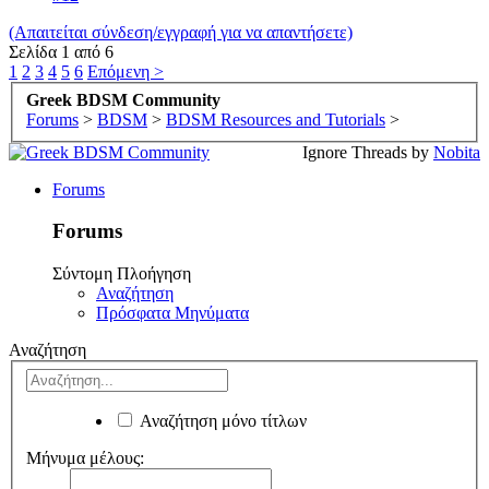
(Απαιτείται σύνδεση/εγγραφή για να απαντήσετε)
Σελίδα 1 από 6
1
2
3
4
5
6
Επόμενη >
Greek BDSM Community
Forums
>
BDSM
>
BDSM Resources and Tutorials
>
Ignore Threads by
Nobita
Forums
Forums
Σύντομη Πλοήγηση
Αναζήτηση
Πρόσφατα Μηνύματα
Αναζήτηση
Αναζήτηση μόνο τίτλων
Μήνυμα μέλους: