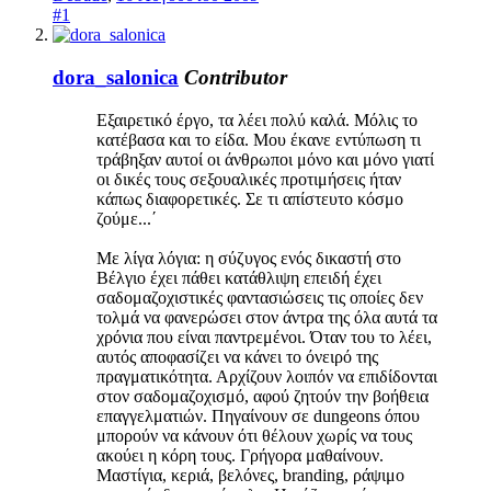
#1
dora_salonica
Contributor
Eξαιρετικό έργο, τα λέει πολύ καλά. Μόλις το
κατέβασα και το είδα. Μου έκανε εντύπωση τι
τράβηξαν αυτοί οι άνθρωποι μόνο και μόνο γιατί
οι δικές τους σεξουαλικές προτιμήσεις ήταν
κάπως διαφορετικές. Σε τι απίστευτο κόσμο
ζούμε...΄
Με λίγα λόγια: η σύζυγος ενός δικαστή στο
Βέλγιο έχει πάθει κατάθλιψη επειδή έχει
σαδομαζοχιστικές φαντασιώσεις τις οποίες δεν
τολμά να φανερώσει στον άντρα της όλα αυτά τα
χρόνια που είναι παντρεμένοι. Όταν του το λέει,
αυτός αποφασίζει να κάνει το όνειρό της
πραγματικότητα. Αρχίζουν λοιπόν να επιδίδονται
στον σαδομαζοχισμό, αφού ζητούν την βοήθεια
επαγγελματιών. Πηγαίνουν σε dungeons όπου
μπορούν να κάνουν ότι θέλουν χωρίς να τους
ακούει η κόρη τους. Γρήγορα μαθαίνουν.
Μαστίγια, κεριά, βελόνες, branding, ράψιμο