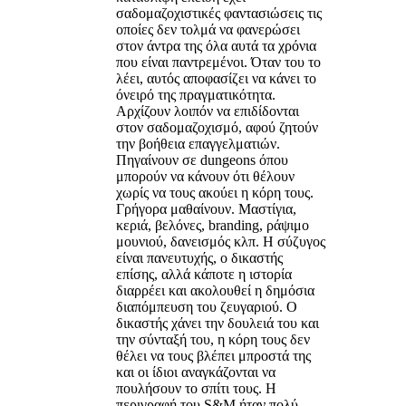
σαδομαζοχιστικές φαντασιώσεις τις
οποίες δεν τολμά να φανερώσει
στον άντρα της όλα αυτά τα χρόνια
που είναι παντρεμένοι. Όταν του το
λέει, αυτός αποφασίζει να κάνει το
όνειρό της πραγματικότητα.
Αρχίζουν λοιπόν να επιδίδονται
στον σαδομαζοχισμό, αφού ζητούν
την βοήθεια επαγγελματιών.
Πηγαίνουν σε dungeons όπου
μπορούν να κάνουν ότι θέλουν
χωρίς να τους ακούει η κόρη τους.
Γρήγορα μαθαίνουν. Μαστίγια,
κεριά, βελόνες, branding, ράψιμο
μουνιού, δανεισμός κλπ. Η σύζυγος
είναι πανευτυχής, ο δικαστής
επίσης, αλλά κάποτε η ιστορία
διαρρέει και ακολουθεί η δημόσια
διαπόμπευση του ζευγαριού. Ο
δικαστής χάνει την δουλειά του και
την σύνταξή του, η κόρη τους δεν
θέλει να τους βλέπει μπροστά της
και οι ίδιοι αναγκάζονται να
πουλήσουν το σπίτι τους. Η
περιγραφή του S&Μ ήταν πολύ