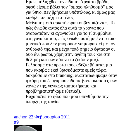
Εμείς μόλις χθες την είδαμε. Αργά το βράδυ,
αφού είχαμε βάλει τον "άμαχο πληθυσμό" μας
για ύπνο. Δεν βρήκαμε υπότιτλους, κι όμως μας
καθήλωσε μέχρι το τέλος.
Μείναμε μετά αρκετή ώρα κουβεντιάζοντας. Το
πώς ένιωθε αυτός όλα αυτά τα χρόνια που
αναρωτιόταν κι αγωνιούσε για το τί συμβαίνει
στη γυναίκα του, πώς ένιωθε αυτή με ένα τέτοιο
μυστικό που δεν μπορούσε να μοιραστεί με τον
άνθρωπό της, και μέχρι ποιό σημείο έφτασαν οι
δυο άνθρωποι, χάρη στην αγάπη τους και στη
θέληση και των δύο να το ζήσουν μαζί.
Γελάσαμε στα πρώτα τους αδέξια βήματα, μια
που ακριβώς εκεί βρισκόμαστε εμείς τώρα,
δακρύσαμε στο branding, αναστατωθήκαμε όταν
η κόρη του ζευγαριού είδε τις βιντεοκασέτες των
γονιών της, γενικώς ταυτιστήκαμε και
προβληματιστήκαμε (θετικά).
Ευχαριστώ το φίλο που μου υπενθύμισε την
ύπαρξη της ταινίας
anchor
,
22 Φεβρουαρίου 2011
#9