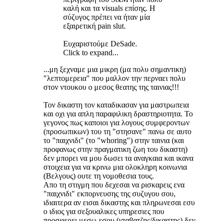
καλή και τα visuals επίσης. Η
σύζυγος πρέπει να ήταν μία
εξαιρετική pain slut.
Ευχαριστούμε DeSade.
Click to expand...
...μη ξεχναμε μια μικρη (μα πολυ σημαντικη)
"λεπτομερεια" που μαλλον την περναει πολυ
στον ντουκου ο μεσος θεατης της ταινιας!!!
Τον δικαστη τον καταδικασαν για μαστρωπεια
και οχι για απλη παραφιλικη δραστηριοτητα. Το
γεγονος πως καποιοι για λογους συμφεροντων
(προσωπικων) του τη "στησανε" πανω σε αυτο
το "παιχνιδι" (το "whoring") στην ταινια (και
προφανως στην πραγματικη ζωη του δικαστη)
δεν μπορει να μου δωσει τα αναγκαια και ικανα
στοιχεια για να κρινω μια ολοκληρη κοινωνια
(Βελγους) ουτε τη νομοθεσια τους.
Απο τη στιγμη που δεχεσαι να ρισκαρεις ενα
"παιχνιδι" εκπορνευσης της συζυγου σου,
ιδιαιτερα αν εισαι δικαστης και πληρωνεσαι εσυ
ο ιδιος για σεξουαλικες υπηρεσιες που
προσφερει μεσω εσου (νταβατζης/δικαστης) δεν