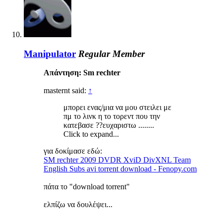
Manipulator
Regular Member
Απάντηση: Sm rechter
masternt said:
↑
μπορει ενας/μια να μου στειλει με
πμ το λινκ η το τορεντ που την
κατεβασε ??ευχαριστω ........
Click to expand...
για δοκίμασε εδώ:
SM rechter 2009 DVDR XviD DivXNL Team
English Subs avi torrent download - Fenopy.com
πάτα το "download torrent"
ελπίζω να δουλέψει...