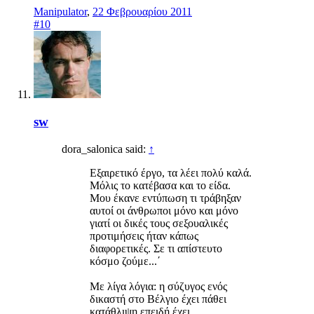
Manipulator
,
22 Φεβρουαρίου 2011
#10
sw
dora_salonica said:
↑
Eξαιρετικό έργο, τα λέει πολύ καλά.
Μόλις το κατέβασα και το είδα.
Μου έκανε εντύπωση τι τράβηξαν
αυτοί οι άνθρωποι μόνο και μόνο
γιατί οι δικές τους σεξουαλικές
προτιμήσεις ήταν κάπως
διαφορετικές. Σε τι απίστευτο
κόσμο ζούμε...΄
Με λίγα λόγια: η σύζυγος ενός
δικαστή στο Βέλγιο έχει πάθει
κατάθλιψη επειδή έχει