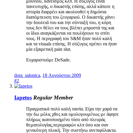
μουνιού, δανεισμός κλπ. Η σύζυγος είναι
πανευτυχής, ο δικαστής επίσης, αλλά κάποτε η
ιστορία διαρρέει και ακολουθεί η δημόσια
διαπόμπευση του ζευγαριού. Ο δικαστής χάνει
την δουλειά του και την σύνταξή του, η κόρη
τους δεν θέλει να τους βλέπει μπροστά της και
οι ίδιοι αναγκάζονται να πουλήσουν το σπίτι
τους. Η περιγραφή του S&Μ ήταν πολύ καλή
και τα visuals επίσης. Η σύζυγος πρέπει να ήταν
μία εξαιρετική pain slut.
Ευχαριστούμε DeSade.
dora_salonica
,
18 Αυγούστου 2009
#2
Iapetos
Regular Member
Πραγματικά πολύ καλή ταινία. Είχα την χαρά να
την δω μόλις χθες και ομολογουμένως με άφησε
πλήρως ικανοποιημένο τόσο από πλευράς
θεματολογίας,περιγραφών κλπ όσο και σαν
γενικότερη πλοκή. Την συστήνω ανεπιφύλακτα.