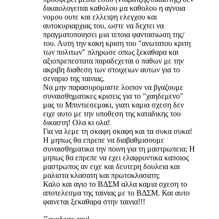
δικαιολογειται καθολου μα καθολου η αγνοια
νομου ουτε και ελλειψη ελεγχου και
αυτοκυριαρχιας του, ωστε να δεχτει να
πραγματοποιησει μια τετοια φαντασιωση της/
του. Αυτη την κακη κριση του "ανωτατου κριτη
των πολιτων" πληρωσε οπως ξεκαθαρα και
αξιοπρεπεστατα παραδεχεται ο παθων με την
ακριβη διαθεση των στοιχειων αυτων για το
σεναριο της ταινιας.
Να μην παρασυρομαστε λοιπον να βγαζουμε
συναισθηματικες κρισεις για το "χαηδεμενο"
μας το Μπιντιεσεμακι, γιατι καμια σχεση δεν
ειχε αυτο με την υποθεση της καταδικης του
δικαστη! Ολα κι ολα!
Για να λεμε τη σκαφη σκαφη και τα συκα συκα!
Η μηπως θα επρεπε να διαβαθμισουμε
συναισθηματικα την ποινη για τη μαστρωπεια; Η
μηπως θα επρεπε να εχει ελαφρυντικα καποιος
μαστρωπος αν ειχε και δευτερη δουλεια και
μαλιστα κλασατη και πρωτοκλασατη;
Καλο και αγιο το ΒΔΣΜ αλλα καμια σχεση το
αποτελεσμα της ταινιας με το ΒΔΣΜ. Και αυτο
φαινεται ξεκαθαρα στην ταινια!!!