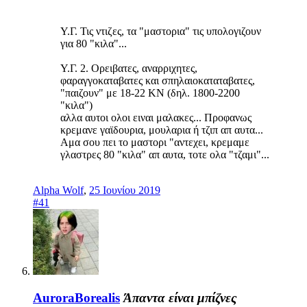
Υ.Γ. Τις ντιζες, τα "μαστορια" τις υπολογιζουν
για 80 "κιλα"...
Υ.Γ. 2. Ορειβατες, αναρριχητες,
φαραγγοκαταβατες και σπηλαιοκαταταβατες,
"παιζουν" με 18-22 ΚΝ (δηλ. 1800-2200
"κιλα")
αλλα αυτοι ολοι ειναι μαλακες... Προφανως
κρεμανε γαϊδουρια, μουλαρια ή τζιπ απ αυτα...
Αμα σου πει το μαστορι "αντεχει, κρεμαμε
γλαστρες 80 "κιλα" απ αυτα, τοτε ολα "τζαμι"...
Alpha Wolf
,
25 Ιουνίου 2019
#41
AuroraBorealis
Άπαντα είναι μπίζνες