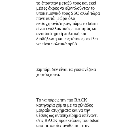
το έπρατταν μεταξύ τους και εκεί
μέσες άκρες να εξαντλούνταν το
υποκειμενικό τους SSC αλλά τώρα
πάνε αυτά. Τώρα όλα
εκσυγχρονίστηκαν, τώρα το bdsm
είναι εναλλακτικός ερωτισμός και
αντισυστημική πολιτική και
διαδήλωση και ως τέτοιος οφείλει
να είναι πολιτικά ορθό.
Σιμπάρι δεν είναι τα γιαπωνέζικα
χορτόσχοινα.
Το να πάρεις την πιο RACK
κατηγορία χόμπι με τα χιλιάδες
μοιραία ατυχήματα και να την
θέσεις ως αντεπιχείρημα απέναντι
στις RACK προεκτάσεις του bdsm
από τις οποίες ανάθεμα με αν