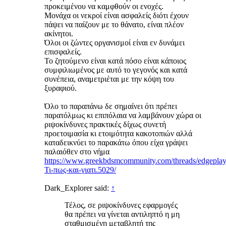
προκειμένου να καμφθούν οι ενοχές.
Μονάχα οι νεκροί είναι ασφαλείς διότι έχουν
πάψει να παίζουν με το θάνατο, είναι πλέον
ακίνητοι.
Όλοι οι ζώντες οργανισμοί είναι εν δυνάμει
επισφαλείς.
Το ζητούμενο είναι κατά πόσο είναι κάποιος
συμφιλιωμένος με αυτό το γεγονός και κατά
συνέπεια, αναμετριέται με την κόψη του
ξυραφιού.
Όλο το παραπάνω δε σημαίνει ότι πρέπει
παρατόλμως κι επιπόλαια να λαμβάνουν χώρα οι
ριψοκίνδυνες πρακτικές δίχως συνετή
προετοιμασία κι ετοιμότητα κακοτοπιών αλλά
καταδεικνύει το παρακάτω όπου είχα γράψει
παλαιόθεν στο νήμα
https://www.greekbdsmcommunity.com/threads/edgeplay
Τι-πως-και-γιατι.5029/
Dark_Explorer said:
↑
Τέλος, σε ριψοκίνδυνες εφαρμογές
θα πρέπει να γίνεται αντιληπτό η μη
σταθμισμένη μεταβλητή της