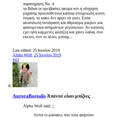
παρατηρηση Νο. 4
τα Βdsm οι ορειβασιες ακομα κσι η οδηγηση
μηχανης προυποθετουν καποια στοιχειωδη κοινη
λογικη. το κακο δεν αργει να γινει. Ειναι
αλυσιδωτη αντιδραση και αθροισμα μικρων και
φαινομενικα ασημαντων γεγονωτων. Αν καποιος
εχει ηδη καμμενες φλατζες και χανει λαδια, συν
εκεινο, συν το αλλο, μπουμ...
Last edited:
25 Ιουνίου 2019
Alpha Wolf
,
25 Ιουνίου 2019
#43
AuroraBorealis
Άπαντα είναι μπίζνες
Alpha Wolf said:
↑
Αυτοι οι μαλακες που τους ψαχνουν