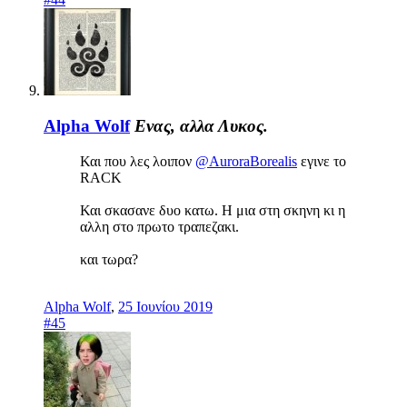
Alpha Wolf
Ενας, αλλα Λυκος.
Και που λες λοιπον
@AuroraBorealis
εγινε το
RACK
Και σκασανε δυο κατω. Η μια στη σκηνη κι η
αλλη στο πρωτο τραπεζακι.
και τωρα?
Alpha Wolf
,
25 Ιουνίου 2019
#45