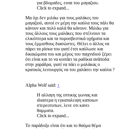
για βδομαδες, ειναι του μαγαζιου.
Click to expand...
Μα όχι δεν μιλάω για τους μαλάκες του
μαγαζιού, αυτοί εν μέρη την καύλα τους πάλι θα
κάνουν και πολύ καλά θα κάνουν. Μιλάω για
τους άλλους τους μαλάκες που στέλνουν τα
ελικόπτερα και τα πυροσβεστικά οχήματα και
τους έμμισθους διασώστες. Θέλει ο άλλος να
πάρει τα ρίσκα του γιατί έτσι καύλωσε και
δικαιώματα του και μέρος του παιχνιδιού ξέρει
ότι είναι και το να κοιτάει τα ραδίκια ανάποδα
στην χαράδρα, γιατί να πάει ο μαλάκας ο
κρατικός λειτουργός να του χαλάσει την καύλα ?
Alpha Wolf said:
↑
Η αλλαγη της οπτικης γωνιας και
ιδιαιτερα η εγκαταλειψη καποιων
στερεοτυπων, λενε οτι κανει
θαμματα.
Click to expand...
Το παράδοξο είναι ότι και το θαύμα θέμα