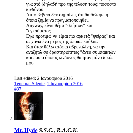
γνωστό (δηλαδή προ της τέλεση τους) ποσοστό
κινδύνου.
Αυτό βέβαια δεν σημαίνει, ότι θα θέλαμε η
όποια ζημία να πραγματοποιηθεί.
Anyway, είναι θέμα "σπίρτων" και
"εγκαύματος".
Εγώ προτιμώ να είμαι πια αρκετά "ψείρας" και
ας χάνω ένα μέρος της όποιας καύλας.
Και όταν θέλω ατόφια αδρεναλίνη, να την
αναζητώ σε δραστηριότητες "άνευ συμπαικτών"
και που ο όποιος κίνδυνος θα ήταν μόνο δικός
μου
Last edited:
2 Ιανουαρίου 2016
Tenebra_Silente
,
1 Ιανουαρίου 2016
#37
Mr. Hyde
S.S.C., R.A.C.K.