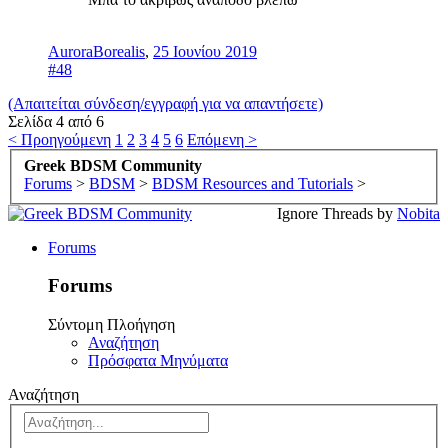
AuroraBorealis
,
25 Ιουνίου 2019
#48
(Απαιτείται σύνδεση/εγγραφή για να απαντήσετε)
Σελίδα 4 από 6
< Προηγούμενη
1
2
3
4
5
6
Επόμενη >
Greek BDSM Community
Forums
>
BDSM
>
BDSM Resources and Tutorials
>
Ignore Threads by
Nobita
Forums
Forums
Σύντομη Πλοήγηση
Αναζήτηση
Πρόσφατα Μηνύματα
Αναζήτηση