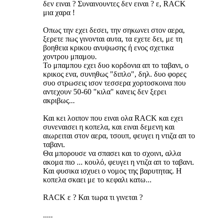
δεν ειναι ? Συναινουντες δεν ειναι ? ε, RACK
μια χαρα !
Οπως την εχει δεσει, την σηκωνει στον αερα,
ξερετε πως γινονται αυτα, τα εχετε δει, με τη
βοηθεια κρικου ανυψωσης ή ενος σχετικα
χοντρου μπαμου.
Το μπαμπου εχει δυο κορδονια απ το ταβανι, ο
κρικος ενα, συνηθως "διπλο", δηλ. δυο φορες
συο στρωσεις ισον τεσσερα χορτοσκοινα που
αντεχουν 50-60 "κιλα" κανεις δεν ξερει
ακριβως...
Και κει λοιπον που ειναι ολα RACK και εχει
συνεναισει η κοπελα, και ειναι δεμενη και
αιωρειται στον αερα, τσουπ, φευγει η ντιζα απ το
ταβανι.
Θα μπορουσε να σπασει και το σχοινι, αλλα
ακομα πιο ... κουλό, φευγει η ντιζα απ το ταβανι.
Και φυσικα ισχυει ο νομος της βαρυτητας. Η
κοπελα σκαει με το κεφαλι κατω...
RACK ε ? Και τωρα τι γινεται ?
.....