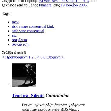
Συζήτηση στο φόρουμ '
BDSM Resources and Tutorials
' που
ξεκίνησε από το μέλος
Phaedra
, στις
19 Ιουλίου 2005
.
Tags:
rack
risk aware consensual kink
safe sane consensual
ssc
ασφάλεια
συναίνεση
Σελίδα 4 από 6
< Προηγούμενη
1
2
3
4
5
6
Επόμενη >
Tenebra_Silente
Contributor
Για να μην κουράζω άσκοπα, γράφοντας
πράγματα εκτός στενών BDSMικών