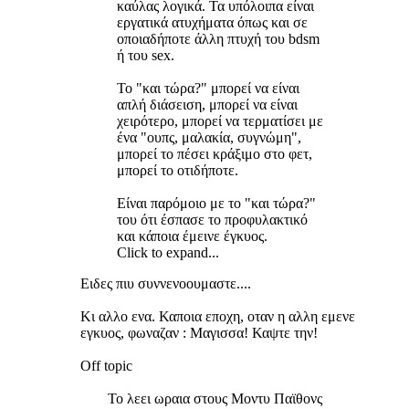
καύλας λογικά. Τα υπόλοιπα είναι
εργατικά ατυχήματα όπως και σε
οποιαδήποτε άλλη πτυχή του bdsm
ή του sex.
To "και τώρα?" μπορεί να είναι
απλή διάσειση, μπορεί να είναι
χειρότερο, μπορεί να τερματίσει με
ένα "ουπς, μαλακία, συγνώμη",
μπορεί το πέσει κράξιμο στο φετ,
μπορεί το οτιδήποτε.
Είναι παρόμοιο με το "και τώρα?"
του ότι έσπασε το προφυλακτικό
και κάποια έμεινε έγκυος.
Click to expand...
Ειδες πιυ συννενοουμαστε....
Κι αλλο ενα. Καποια εποχη, οταν η αλλη εμενε
εγκυος, φωναζαν : Μαγισσα! Καψτε την!
Off topic
Το λεει ωραια στους Μοντυ Παϊθονς