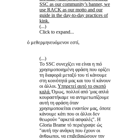
SSC as our community’s banner, we
use RACK as our motto and our
guide in the day-to-day practices of
kink.
(...)
Click to expand...
ό μεθερμηνευόμενον εστί,
(...)
Το SSC συνεχίζει να είναι η πιό
χρησιμοποιημένη φράση που ορίζει
τη διαφορά μεταξύ του τί κάνουμε
στη κοινότητά μας και του τί κάνουν
οι άλλοι.
Υπηρετεί αυτό το σκοπό
καλά.
Όμως, πολλοί από 'μας απλά
κουραστήκαμε να αντιμετωπίζουμε
αυτή τη φράση όταν
χρησιμοποιείται εναντίον μας, όποτε
κάνουμε κάτι που οι άλλοι δεν
θεωρούν "αρκετά ασφαλές". Η
Gloria Brame τό περιέγραψε ώς
"αυτή την ανάγκη που έχουν οι
άνθρωποι, να επιβεβαιώσουν την