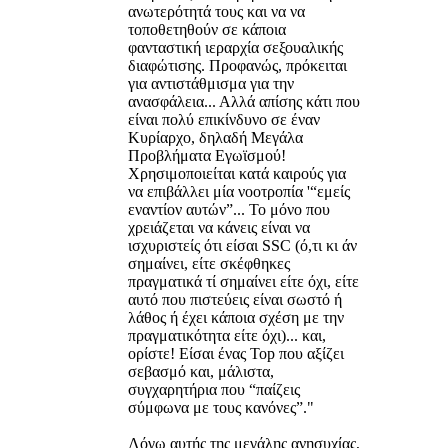
ανωτερότητά τους και να να
τοποθετηθούν σε κάποια
φανταστική ιεραρχία σεξουαλικής
διαφώτισης. Προφανώς, πρόκειται
για αντιστάθμισμα για την
ανασφάλεια... Αλλά απίσης κάτι που
είναι πολύ επικίνδυνο σε έναν
Κυρίαρχο, δηλαδή Μεγάλα
Προβλήματα Εγωϊσμού!
Χρησιμοποιείται κατά καιρούς για
να επιβάλλει μία νοοτροπία '“εμείς
εναντίον αυτών”... Το μόνο που
χρειάζεται να κάνεις είναι να
ισχυριστείς ότι είσαι SSC (ό,τι κι άν
σημαίνει, είτε σκέφθηκες
πραγματικά τί σημαίνει είτε όχι, είτε
αυτό που πιστεύεις είναι σωστό ή
λάθος ή έχει κάποια σχέση με την
πραγματικότητα είτε όχι)... και,
ορίστε! Είσαι ένας Top που αξίζει
σεβασμό και, μάλιστα,
συγχαρητήρια που “παίζεις
σύμφωνα με τους κανόνες”."
Λόγω αυτής της μεγάλης ανησυχίας,