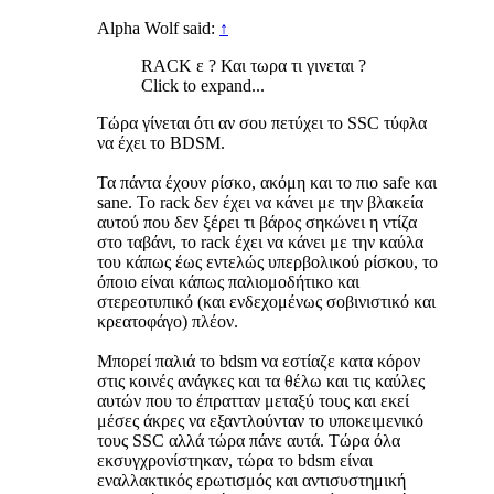
Alpha Wolf said:
↑
RACK ε ? Και τωρα τι γινεται ?
Click to expand...
Τώρα γίνεται ότι αν σου πετύχει το SSC τύφλα
να έχει το BDSM.
Τα πάντα έχουν ρίσκο, ακόμη και το πιο safe και
sane. Το rack δεν έχει να κάνει με την βλακεία
αυτού που δεν ξέρει τι βάρος σηκώνει η ντίζα
στο ταβάνι, το rack έχει να κάνει με την καύλα
του κάπως έως εντελώς υπερβολικού ρίσκου, το
όποιο είναι κάπως παλιομοδήτικο και
στερεοτυπικό (και ενδεχομένως σοβινιστικό και
κρεατοφάγο) πλέον.
Μπορεί παλιά το bdsm να εστίαζε κατα κόρον
στις κοινές ανάγκες και τα θέλω και τις καύλες
αυτών που το έπρατταν μεταξύ τους και εκεί
μέσες άκρες να εξαντλούνταν το υποκειμενικό
τους SSC αλλά τώρα πάνε αυτά. Τώρα όλα
εκσυγχρονίστηκαν, τώρα το bdsm είναι
εναλλακτικός ερωτισμός και αντισυστημική