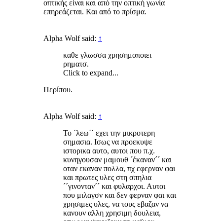
οπτικής είναι και από την οπτική γωνία
επηρεάζεται. Και από το πρίσμα.
Alpha Wolf said:
↑
καθε γλωσσα χρησημοποιει
ρηματσ.
Click to expand...
Περίπου.
Alpha Wolf said:
↑
Το ´λεω´´ εχει την μικροτερη
σημασια. Ισως να προεκυψε
ιστορικα αυτο, αυτοι που π.χ.
κυνηγουσαν μαμουθ ´έκαναν´´ και
οταν εκαναν πολλα, πχ εφερναν φαι
και πρωτες υλες στη σπηλια
´´γινονταν´´ και φυλαρχοι. Αυτοι
που μιλαγσν και δεν φερναν φαι και
χρησιμες υλες, να τους εβαζαν να
κανουν αλλη χρησιμη δουλεια,