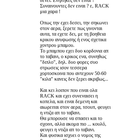
δενει. Ενηληκες δεν ειναι ?
Συναινουντες δεν ειναι ? ε, RACK
μια χαρα !
Οπως την εχει δεσει, την σηκωνει
στον αερα, ξερετε πως γινονται
αυτα, τα εχετε δει, με τη βοηθεια
κρικου ανυψωσης ή ενος σχετικα
χοντρου μπαμου.
Το μπαμπου εχει δυο κορδονια απ
το ταβανι, ο κρικος ενα, συνηθως
"διπλο", δηλ. δυο φορες συο
στρωσεις ισον τεσσερα
χορτοσκοινα που αντεχουν 50-60
"κιλα" κανεις δεν ξερει ακριβως...
Και κει λοιπον που ειναι ολα
RACK και εχει συνεναισει η
κοπελα, και ειναι δεμενη και
αιωρειται στον αερα, τσουπ, φευγει
η ντιζα απ το ταβανι.
Θα μπορουσε να σπασει και το
σχοινι, αλλα ακομα πιο ... κουλό,
φευγει η ντιζα απ το ταβανι.
Και φυσικα ισχυει ο νομος της