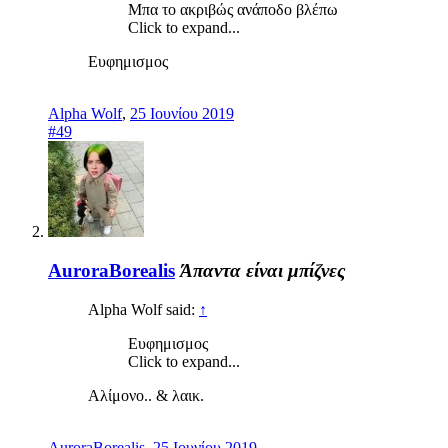
Μπα το ακριβώς ανάποδο βλέπω
Click to expand...
Ευφημισμος
Alpha Wolf
,
25 Ιουνίου 2019
#49
AuroraBorealis
Άπαντα είναι μπίζνες
Alpha Wolf said:
↑
Ευφημισμος
Click to expand...
Αλίμονο.. & λαικ.
AuroraBorealis
,
25 Ιουνίου 2019