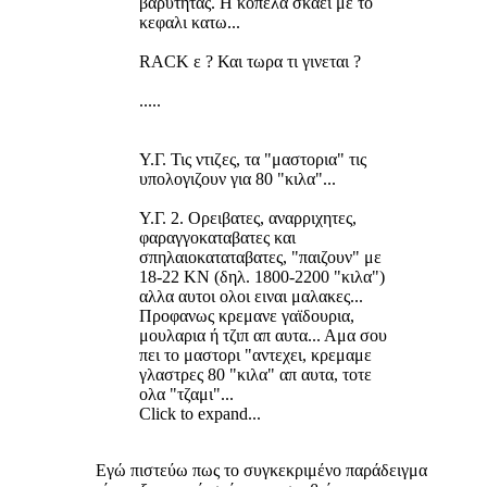
βαρυτητας. Η κοπελα σκαει με το
κεφαλι κατω...
RACK ε ? Και τωρα τι γινεται ?
.....
Υ.Γ. Τις ντιζες, τα "μαστορια" τις
υπολογιζουν για 80 "κιλα"...
Υ.Γ. 2. Ορειβατες, αναρριχητες,
φαραγγοκαταβατες και
σπηλαιοκαταταβατες, "παιζουν" με
18-22 ΚΝ (δηλ. 1800-2200 "κιλα")
αλλα αυτοι ολοι ειναι μαλακες...
Προφανως κρεμανε γαϊδουρια,
μουλαρια ή τζιπ απ αυτα... Αμα σου
πει το μαστορι "αντεχει, κρεμαμε
γλαστρες 80 "κιλα" απ αυτα, τοτε
ολα "τζαμι"...
Click to expand...
Εγώ πιστεύω πως το συγκεκριμένο παράδειγμα