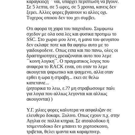
καραγκιοζη´ ´ ναι, υπαρχει περιπτωση να βγουν.
Σε 5 λεπτα, σε 5 ωρες, σε 5 χρονια, κανεις δεν
ξερει. Αλλες φορες βγαινουν κι αλλες οχι.
Τυχερος οποιου δεν του χει συμβει.
Οτι αφορα τη χαρα του παιχνιδιου. Συμφωνω
σχεδον με ολα οσα λες και φυσικα προτιμω το
SSC. Στο χωριο μου λενε, η μανα του φευγατου
δεν εκλαψε ποτε και θα αφησω αυτο με το
γαιδουροδενε. Οπως ειπα και πιο πανω, ολες οι
δραστηριοτητες χρειαζοναται αυτο που λεμε
´´κοινη λογικη´´. Ο πραγματικος λογος που
αναφερα το RACK ειναι, οτι οταν το λεμε
ακουγεται ψαρωτικο και ψαγμενο, αλλα οταν
ερθει η ωρα η στραβη... εκει σε θελω
καπετανιε...
(ρητορικα το λεω, ε.?? μη στραβωσουμε παλι
για λογια που αλλιως λεγονται και αλλιως
ακουγονται) )
Υ.Γ. χιλιες φορες καλυτερα να ασφαλιζαν σε
ελευθερο δοκαρι. Ξυλινο. Οπως εχουν π.χ. στην
Αγγλια σε πολλα κτηρια. Σε ατσαλοδοκο ή
τσιμεντοδοκο δεν μπαινει το χορτοσκοινο,
τριβεται, θελει ιμαντα και καραμπινερ.