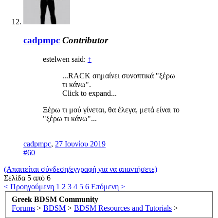
cadpmpc
Contributor
estelwen said:
↑
...RACK σημαίνει συνοπτικά "ξέρω
τι κάνω".
Click to expand...
Ξέρω τι μού γίνεται, θα έλεγα, μετά είναι το
"ξέρω τι κάνω"...
cadpmpc
,
27 Ιουνίου 2019
#60
(Απαιτείται σύνδεση/εγγραφή για να απαντήσετε)
Σελίδα 5 από 6
< Προηγούμενη
1
2
3
4
5
6
Επόμενη >
Greek BDSM Community
Forums
>
BDSM
>
BDSM Resources and Tutorials
>