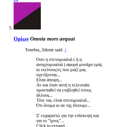
Ορίων
Omnia mors aequat
Tenebra_Silente said:
↑
Όσο η στενομυαλιά ( ή η
ανοιχτομυαλιά ) αφορά μονάχα εμάς
κι εκείνους/ες που μαζί μας
σχετίζονται...
Είναι άποψη...
Αν και όταν αυτή η τελευταία
προσπαθεί να επιβληθεί στους
άλλους...
Τότε ναι, είναι στενομυαλιά...
Ότι όνομα κι αν της δίνουμε...
Σ' ευχαριστώ για την επίσκεψη και
για το "ίχνος"...
Click to expand...