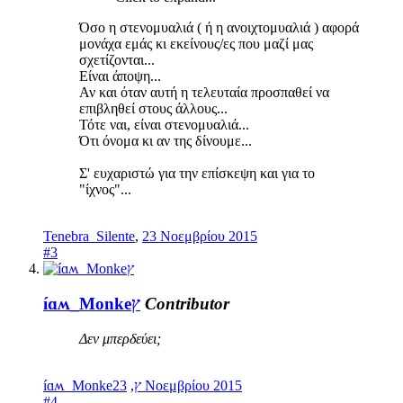
Όσο η στενομυαλιά ( ή η ανοιχτομυαλιά ) αφορά
μονάχα εμάς κι εκείνους/ες που μαζί μας
σχετίζονται...
Είναι άποψη...
Αν και όταν αυτή η τελευταία προσπαθεί να
επιβληθεί στους άλλους...
Τότε ναι, είναι στενομυαλιά...
Ότι όνομα κι αν της δίνουμε...
Σ' ευχαριστώ για την επίσκεψη και για το
"ίχνος"...
Tenebra_Silente
,
23 Νοεμβρίου 2015
#3
íɑʍ_Monkeץ
Contributor
Δεν μπερδεύει;
,
íɑʍ_Monkeץ
23 Νοεμβρίου 2015
#4