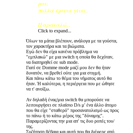
μου,
πολλά έχουνε γίνει..
Παρακαλώ...
Click to expand...
Όλων τα μάτια βλέπουν, ανάλογα με τα γούστα,
τον χαρακτήρα και τα βιώματα.
Εγώ δεν θα είχα κανένα πρόβλημα να
"εμπλακώ" με μια switch η οποία θα δεχόταν,
να διατηρηθεί σε sub mode.
Γιατί σε Domme mode μαζί μου δεν θα ήταν
δυνατόν, να βρεθεί ούτε για μια στιγμή.
Και πάνω κάτω το θέμα του νήματος αυτό θα
ήταν. Ή καλύτερα, η περιέργεια που με ώθησε
να τ' ανοίξω.
Αν δηλαδή ένας/μια switch θα μπορούσε να
λειτουργήσει σε πλαίσιο D/s μ' ένα άλλο άτομο
που θα είχε "σταθερό" προσανατολισμό ως προς
το πάνω ή το κάτω μέρος της "δύναμης".
Παραμερίζοντας την μια απ' τις δυο ροπές του/
της.
Συζήτηση βέβαια και αυτή που θα διέφερε από