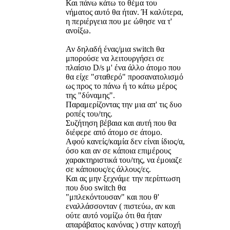
Και πάνω κάτω το θέμα του
νήματος αυτό θα ήταν. Ή καλύτερα,
η περιέργεια που με ώθησε να τ'
ανοίξω.
Αν δηλαδή ένας/μια switch θα
μπορούσε να λειτουργήσει σε
πλαίσιο D/s μ' ένα άλλο άτομο που
θα είχε "σταθερό" προσανατολισμό
ως προς το πάνω ή το κάτω μέρος
της "δύναμης".
Παραμερίζοντας την μια απ' τις δυο
ροπές του/της.
Συζήτηση βέβαια και αυτή που θα
διέφερε από άτομο σε άτομο.
Αφού κανείς/καμία δεν είναι ίδιος/α,
όσο και αν σε κάποια επιμέρους
χαρακτηριστικά του/της, να έμοιαζε
σε κάποιους/ες άλλους/ες.
Και ας μην ξεχνάμε την περίπτωση
που δυο switch θα
"μπλεκόντουσαν" και που θ'
εναλλάσσονταν ( πιστεύω, αν και
ούτε αυτό νομίζω ότι θα ήταν
απαράβατος κανόνας ) στην κατοχή