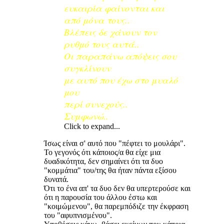
ευκαιρία φαίνονται και
από μόνα τους..
Βλέπεις δε χάνουν τον
ρυθμό τους αυτά..
Οι παραπάνω απόψεις σου
συγκλίνουν
με αυτό που έχω στο μυαλό
μου
περί συνεχούς..
Συμφωνώ..
Click to expand...
Ίσως είναι σ' αυτό που "πέφτει το μουλάρι".
Το γεγονός ότι κάποιος/α θα είχε μια
δυαδικότητα, δεν σημαίνει ότι τα δυο
"κομμάτια" του/της θα ήταν πάντα εξίσου
δυνατά.
Ότι το ένα απ' τα δυο δεν θα υπερτερούσε και
ότι η παρουσία του άλλου έστω και
"κοιμώμενου", θα παρεμπόδιζε την έκφραση
του "αφυπνισμένου".