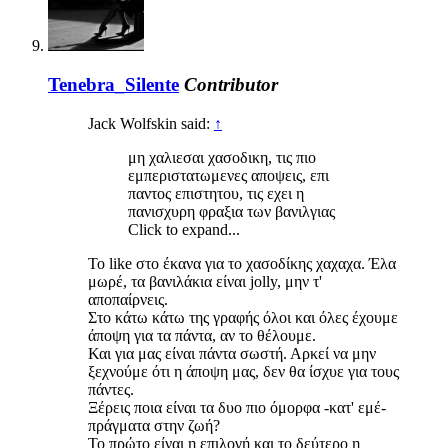
Tenebra_Silente
Contributor
Jack Wolfskin said:
↑
μη χαλιεσαι χασοδικη, τις πιο
εμπεριστατωμενες αποψεις, επι
παντος επιστητου, τις εχει η
πανισχυρη φραξια των βανιλγιας
Click to expand...
Το like στο έκανα για το χασοδίκης χαχαχα. Έλα
μωρέ, τα βανιλάκια είναι jolly, μην τ'
αποπαίρνεις.
Στο κάτω κάτω της γραφής όλοι και όλες έχουμε
άποψη για τα πάντα, αν το θέλουμε.
Και για μας είναι πάντα σωστή. Αρκεί να μην
ξεχνούμε ότι η άποψη μας, δεν θα ίσχυε για τους
πάντες.
Ξέρεις ποια είναι τα δυο πιο όμορφα -κατ' εμέ-
πράγματα στην ζωή?
Το πρώτο είναι η επιλογή και το δεύτερο η