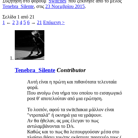
Συζήτηση στο φόρουμ '
Switches
' που ξεκίνησε από το μέλος
Tenebra_Silente
, στις
23 Νοεμβρίου 2015
.
Σελίδα 1 από 21
1
←
2
3
4
5
6
→
21
Επόμενη >
Tenebra_Silente
Contributor
Αυτή είναι η πρώτη και πιθανότατα τελευταία
φορά.
Που ανοίγω ένα νήμα του οποίου το εισαγωγικό
post θ' αποτελούταν από μια ερώτηση.
Το λοιπόν, αφού τα switchακια μάλλον είναι
"ντροπαλά" ή οκνηρά για να γράψουν.
Αν θα ήθελαν, ας μας έλεγαν το πως
αντιλαμβάνονται το D/s.
Καθώς και το πως θα λειτουργούσαν μέσα στο
πλαίσιο βάσει του/της εκάστοτε παρτενέρ τους (