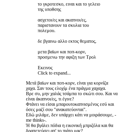
το γκροτεσκο, ειναι και το γελειο
της υποθσης
ασχετοι/ες και ακαπνοι/ες,
παριστανουν τα σκυλια του
πολεμου.
δε βγαινω αλλο εκτος θεματος,
μετα βαϊων και ποπ-κορν,
προσμενω την αφιξη των Τρολ
Εκεινος
Click to expand...
Μετά βαϊων και ποπ-κορν, είναι για κορνίζα
χαχα. Σαν τους ελοχίμ ένα πράγμα χαχαχα.
Βρε συ, μην χαλάς τσάμπα το σκώτι σου. Και να
είναι άκαπνοι/ες, τι έγινε?
Φτάνει να είσαι μπαρουτοκαπνισμένος εσύ και
όσες μαζί σου "ανακατεύονται".
Εδώ μιλάμε, δεν υπάρχει κάτι να μοιράσουμε, -
me thinks-.
Ή θα βγάλει πόδια η εικονική μπριζόλα και θα
δραπετεύσει απ' το πιάτο μας?