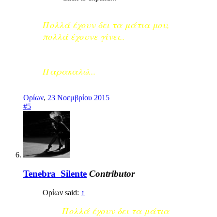
Πολλά έχουν δει τα μάτια μου,
πολλά έχουνε γίνει..
Παρακαλώ...
Ορίων
,
23 Νοεμβρίου 2015
#5
Tenebra_Silente
Contributor
Ορίων said:
↑
Πολλά έχουν δει τα μάτια