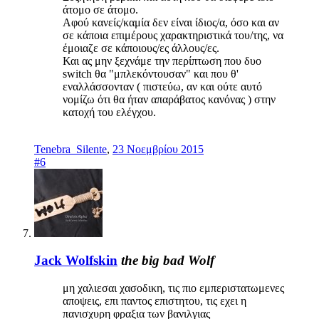
άτομο σε άτομο.
Αφού κανείς/καμία δεν είναι ίδιος/α, όσο και αν
σε κάποια επιμέρους χαρακτηριστικά του/της, να
έμοιαζε σε κάποιους/ες άλλους/ες.
Και ας μην ξεχνάμε την περίπτωση που δυο
switch θα "μπλεκόντουσαν" και που θ'
εναλλάσσονταν ( πιστεύω, αν και ούτε αυτό
νομίζω ότι θα ήταν απαράβατος κανόνας ) στην
κατοχή του ελέγχου.
Tenebra_Silente
,
23 Νοεμβρίου 2015
#6
Jack Wolfskin
the big bad Wolf
μη χαλιεσαι χασοδικη, τις πιο εμπεριστατωμενες
αποψεις, επι παντος επιστητου, τις εχει η
πανισχυρη φραξια των βανιλγιας