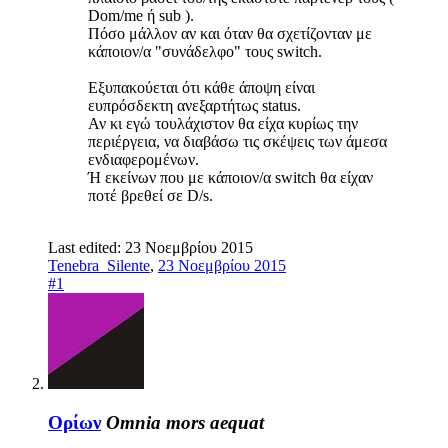
Dom/me ή sub ).
Πόσο μάλλον αν και όταν θα σχετίζονταν με
κάποιον/α "συνάδελφο" τους switch.
Εξυπακούεται ότι κάθε άποψη είναι
ευπρόσδεκτη ανεξαρτήτως status.
Αν κι εγώ τουλάχιστον θα είχα κυρίως την
περιέργεια, να διαβάσω τις σκέψεις των άμεσα
ενδιαφερομένων.
Ή εκείνων που με κάποιον/α switch θα είχαν
ποτέ βρεθεί σε D/s.
Last edited:
23 Νοεμβρίου 2015
Tenebra_Silente
,
23 Νοεμβρίου 2015
#1
Ορίων
Omnia mors aequat