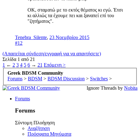
ΟΚ, σταματώ με το εκτός θέματος κι εγώ. Έτσι
κι αλλιώς τα έχουμε πει και ξαναπεί επί του
"ζητήματος".
Tenebra_Silente
,
23 Νοεμβρίου 2015
#12
(Απαιτείται σύνδεση/εγγραφή για να απαντήσετε)
Σελίδα 1 από 21
1
←
2
3
4
5
6
→
21
Επόμενη >
Greek BDSM Community
Forums
>
BDSM
>
BDSM Discussion
>
Switches
>
Ignore Threads by
Nobita
Forums
Forums
Σύντομη Πλοήγηση
Αναζήτηση
Πρόσφατα Μηνύματα