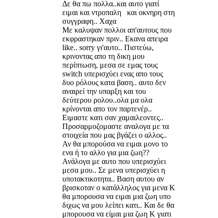
Δε θα πω πολλα..και αυτο γιατί
ειμαι και ντροπαλη και οκνηρη στη
συγγραφη.. Χαχα
Με καλυψαν πολλοι απ'αυτους που
εκφραστηκαν πριν.. Εκανα απειρα
like.. sorry γι'αυτο.. Πιστεύω,
κρινοντας απο τη δικη μου
περίπτωση, μεσα σε εμας τους
switch υπερισχύει ενας απο τους
δυο ρόλους κατα βαση.. αυτο δεν
αναιρεί την υπαρξη και του
δεύτερου ρολου..ολα μα ολα
κρίνονται απο τον παρτενέρ..
Ειμαστε κατι σαν χαμαιλεοντες..
Προσαρμοζομαστε αναλογα με τα
στοιχεία που μας βγάζει ο αλλος..
Αν θα μπορούσα να ειμαι μονο το
ενα ή το αλλο για μια ζωη??
Ανάλογα με αυτο που υπερισχύει
μεσα μου.. Σε μενα υπερισχύει η
υποτακτικοτητα.. Βαση αυτου αν
βρισκοταν ο κατάλληλος για μενα Κ
θα μπορουσα να ειμαι μια ζωη υπο
διχως να μου λείπει κατι.. Και δε θα
μπορουσα να είμαι μια ζωη Κ γιατι