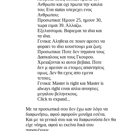
Ανθρωπο και οχι πρωτα την καυλα
του; Ενα status υπερεχει ενος
Ανθρωπου;
Προσωπικα: Ημουν 25, ημουν 30,
τωρα ειμαι 39. Αλλαζω.
Εξελισσομαι. Βαριεμαι τα ιδια και
τα ιδια.
Γενικα: Αληθεια σε ποιον αρεσει να
φοραει το ιδιο κουστουμι μια ζωη;
Προσωπικα: Ποτε δεν πηγαινα τους
Δασκαλους και τους Γκουρου.
Χρειαζονται κι αυτοι βεβαια. Ποτε
δεν μ αρεσαν οι ετοιμες απαντησεις
ομως. Δεν θα εχεις απο εμενα
τετοιες.
Γενικα: Μaster is right και Μaster is
always right ειναι απλα ανοησιες
μεγαλου βεληνεκους.
Click to expand...
Με τα προσωπικά σου δεν έχω καν λόγο να
διαφωνήσω, αφού αφορούν μονάχα εσένα.
Και με τα γενικά σου και να διαφωνούσα δεν θα
είχε νόημα, αφού κι εκείνα δικά σου
παραμένουν.