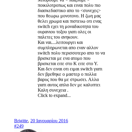
ποικιλοτροπως και ειναι πολυ πιο
διασκεδαστικο απο το <συνεχες>
που θεωρω μονοτονο. Η ζωη μας
θελει χρωμα και πιστευω οτι ενας
switch εχει τη μοναδικοτητα του
ουρανιου τοξου γιατι ολες οι
παλετες του ανηκουν.
Και ναι....λειτουργει και
συμπληρωνεται απο εναν αλλον
switch πολυ περισσοτερο απο το να
βρισκεται με ενα ατομο που
βρισκεται ειτε στο Κ ειτε στο Υ.
Και δεν ειναι οτι ειμαι switch γιατι
δεν βρεθηκε ο μαστερ ο πολλα
βαρυς που θα με στρωσει. Αλλα
γιατι αυτος απλα δεν με καλυπτει
Καλη συνεχεια .
Click to expand...
Brigitte
,
20 Ιανουαρίου 2016
#249