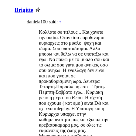
Brigitte
☆
daniela100 said:
↑
Κολλατε σε τιτλους... Και χανετε
την ουσια. Οταν σου παραδινομαι
κυριαρχεις στο μυαλο, ψυχη και
σωμα. Σου υποτασσομαι. Αλλα
μπορω και θελω να σε υποταξω και
εγω. Να παιξω με το μυαλο σου και
το σωμα σου γιατι μου ανηκεις οσο
σου ανηκω. Η εναλλαγη δεν ειναι
κατι που γινεται σε
προκαθορισμενη ωρα. Δευτερα-
Τεταρτη-Παρασκευη εσυ... Τριτη-
Πεμπτη-Σαββατο εγω... Κυριακη
ρεπο η μερα του Θεου. Η σχεση
που εχουμε ( κατ εμε ) ειναι D/s και
οχι ενα roleplay. Η Υποταγη και η
Κυριαρχια υπαρχει στην
καθημερινοτητα μας και εξω απ την
κρεβατοκαμαρα μας, σε ολες τις
εκφανσεις της ζωης μας.
Μπορουμε να < παιζουμε >