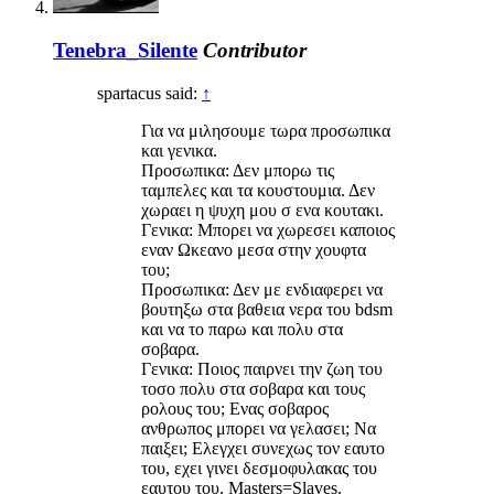
Tenebra_Silente
Contributor
spartacus said:
↑
Για να μιλησουμε τωρα προσωπικα
και γενικα.
Προσωπικα: Δεν μπορω τις
ταμπελες και τα κουστουμια. Δεν
χωραει η ψυχη μου σ ενα κουτακι.
Γενικα: Μπορει να χωρεσει καποιος
εναν Ωκεανο μεσα στην χουφτα
του;
Προσωπικα: Δεν με ενδιαφερει να
βουτηξω στα βαθεια νερα του bdsm
και να το παρω και πολυ στα
σοβαρα.
Γενικα: Ποιος παιρνει την ζωη του
τοσο πολυ στα σοβαρα και τους
ρολους του; Ενας σοβαρος
ανθρωπος μπορει να γελασει; Να
παιξει; Ελεγχει συνεχως τον εαυτο
του, εχει γινει δεσμοφυλακας του
εαυτου του. Μasters=Slaves.