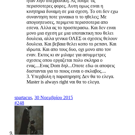
ηταν λιγο υπερβολικη. Ας πουμε τις
περισσοτερες φορες. Αυτη ομως ειναι η
κινητηρια δυναμη σε μια σχεση. Το οτι δεν εχω
συναντηση ποτε γυναικα τι το ηθελες; Με
απογοητευσες, περιμενα περισσοτερα απο
εσενα. Αλλα ας το προσπερασω. Και δεν ειναι
μονο μια σχεση με μια υποτακτικη που θελει
δουλεια, αλλα γενικα ΟΛΕΣ οι σχεσεις θελουν
δουλεια. Και βεβαια θελει κοπο το ρεπανι. Και
ιδρωτα. Και απο τους δυο, οχι μονο απο τον
εναν. Εκτος κι αν μιλαμε για ασυμμετρες
σχεσεις οπου εργαζεται πολυ σκληρα ο
ενας....Ενας Dom δηλ...Οποτε εδω οι αποψεις
διιστανται για το ποιος ειναι ο σκλαβος....
3. Υπερβολη η παρατηρηση; Δεν θα το ελεγα.
Μaster is always right ναι θα το ελεγα.
spartacus
,
30 Νοεμβρίου 2015
#248