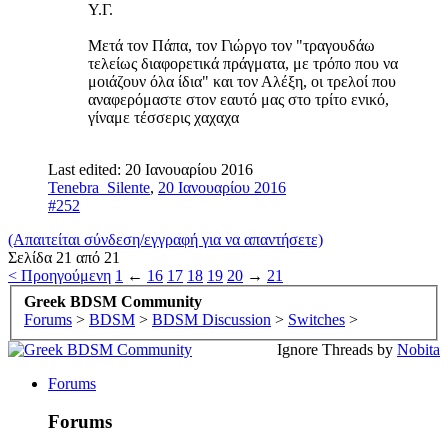
Υ.Γ.
Mετά τον Πάπα, τον Γιώργο τον "τραγουδάω
τελείως διαφορετικά πράγματα, με τρόπο που να
μοιάζουν όλα ίδια" και τον Αλέξη, οι τρελοί που
αναφερόμαστε στον εαυτό μας στο τρίτο ενικό,
γίναμε τέσσερις χαχαχα
Last edited:
20 Ιανουαρίου 2016
Tenebra_Silente
,
20 Ιανουαρίου 2016
#252
(Απαιτείται σύνδεση/εγγραφή για να απαντήσετε)
Σελίδα 21 από 21
< Προηγούμενη
1
←
16
17
18
19
20
→
21
Greek BDSM Community
Forums
>
BDSM
>
BDSM Discussion
>
Switches
>
Ignore Threads by
Nobita
Forums
Forums