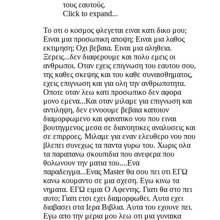
τους εαυτούς.
Click to expand...
Το οτι ο κοσμος φλεγεται ειναι κατι δικο μου;
Ειναι μια προσωπικη αποψη; Ειναι μια λαθος
εκτιμηση; Οχι βεβαια. Ειναι μια αληθεια.
Ξερεις...δεν διαφερουμε και πολυ εμεις οι
ανθρωποι. Οταν εχεις επιγνωση του εαυτου σου,
της καθες σκεψης και του καθε συναισθηματος,
εχεις επιγνωση και για ολη την ανθρωποτητα.
Οποτε οταν λεω κατι προσωπικο δεν αφορα
μονο εμενα...Και οταν μιλαμε για επιγνωση και
αντιληψη, δεν εννοουμε βεβαια καποιον
διαμορφωμενο και φανατικο νου που ειναι
βουτηγμενος μεσα σε διανοητικες αναλυσεις και
σε επιρροες. Μιλαμε για εναν ελευθερο νου που
βλεπει συνεχως τα παντα γυρω του. Χωρις ολα
τα παραπανω σκουπιδια που ανεφερα που
θολωνουν την ματια του....Ενα
παραδειγμα...Ενας Μaster θα σου πει οτι ΕΓΩ
κανω κουμαντο σε μια σχεση. Εγω κινω τα
νηματα. ΕΓΩ ειμαι Ο Αφεντης. Γιατι θα στο πει
αυτο; Γιατι ετσι εχει διαμορφωθει. Αυτα εχει
διαβασει στα Ιερα Βιβλια. Αυτα του εχουνε πει.
Εγω απο την μερια μου λεω οτι μια γυναικα