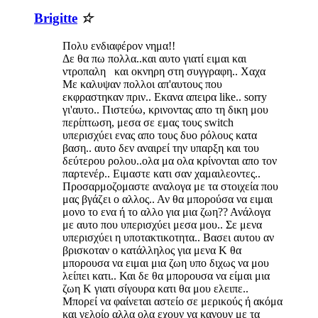
Brigitte
☆
Πολυ ενδιαφέρον νημα!!
Δε θα πω πολλα..και αυτο γιατί ειμαι και
ντροπαλη και οκνηρη στη συγγραφη.. Χαχα
Με καλυψαν πολλοι απ'αυτους που
εκφραστηκαν πριν.. Εκανα απειρα like.. sorry
γι'αυτο.. Πιστεύω, κρινοντας απο τη δικη μου
περίπτωση, μεσα σε εμας τους switch
υπερισχύει ενας απο τους δυο ρόλους κατα
βαση.. αυτο δεν αναιρεί την υπαρξη και του
δεύτερου ρολου..ολα μα ολα κρίνονται απο τον
παρτενέρ.. Ειμαστε κατι σαν χαμαιλεοντες..
Προσαρμοζομαστε αναλογα με τα στοιχεία που
μας βγάζει ο αλλος.. Αν θα μπορούσα να ειμαι
μονο το ενα ή το αλλο για μια ζωη?? Ανάλογα
με αυτο που υπερισχύει μεσα μου.. Σε μενα
υπερισχύει η υποτακτικοτητα.. Βασει αυτου αν
βρισκοταν ο κατάλληλος για μενα Κ θα
μπορουσα να ειμαι μια ζωη υπο διχως να μου
λείπει κατι.. Και δε θα μπορουσα να είμαι μια
ζωη Κ γιατι σίγουρα κατι θα μου ελειπε..
Μπορεί να φαίνεται αστείο σε μερικούς ή ακόμα
και γελοίο αλλα ολα εχουν να κανουν με τα