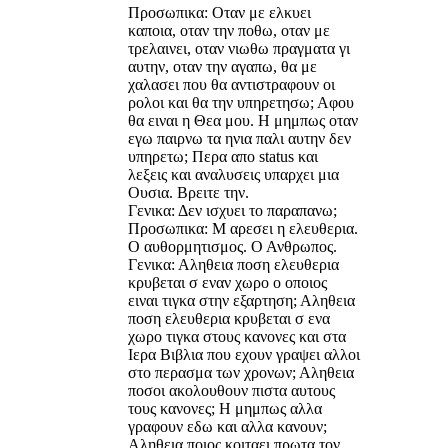
Προσωπικα: Οταν με ελκυει
καποια, οταν την ποθω, οταν με
τρελαινει, οταν νιωθω πραγματα γι
αυτην, οταν την αγαπω, θα με
χαλασει που θα αντιστραφουν οι
ρολοι και θα την υπηρετησω; Αφου
θα ειναι η Θεα μου. Η μημπως οταν
εγω παιρνω τα ηνια παλι αυτην δεν
υπηρετω; Περα απο status και
λεξεις και αναλυσεις υπαρχει μια
Ουσια. Βρειτε την.
Γενικα: Δεν ισχυει το παραπανω;
Προσωπικα: Μ αρεσει η ελευθερια.
Ο αυθορμητισμος. Ο Ανθρωπος.
Γενικα: Αληθεια ποση ελευθερια
κρυβεται σ εναν χωρο ο οποιος
ειναι τιγκα στην εξαρτηση; Αληθεια
ποση ελευθερια κρυβεται σ ενα
χωρο τιγκα στους κανονες και στα
Ιερα Βιβλια που εχουν γραψει αλλοι
στο περασμα των χρονων; Αληθεια
ποσοι ακολουθουν πιστα αυτους
τους κανονες; Η μημπως αλλα
γραφουν εδω και αλλα κανουν;
Αληθεια ποιος κοιταει πρωτα τον