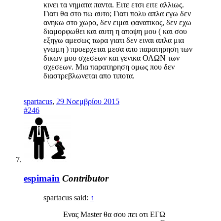
κινει τα νηματα παντα. Ειτε ετσι ειτε αλλιως.
Γιατι θα στο πω αυτο; Γιατι πολυ απλα εγω δεν
ανηκω στο χωρο, δεν ειμαι φανατικος, δεν εχω
διαμορφωθει και αυτη η αποψη μου ( και σου
εξηγω αμεσως τωρα γιατι δεν ειναι απλα μια
γνωμη ) προερχεται μεσα απο παρατηρηση των
δικων μου σχεσεων και γενικα ΟΛΩΝ των
σχεσεων. Μια παρατηρηση ομως που δεν
διαστρεβλωνεται απο τιποτα.
spartacus
,
29 Νοεμβρίου 2015
#246
espimain
Contributor
spartacus said:
↑
Ενας Μaster θα σου πει οτι ΕΓΩ