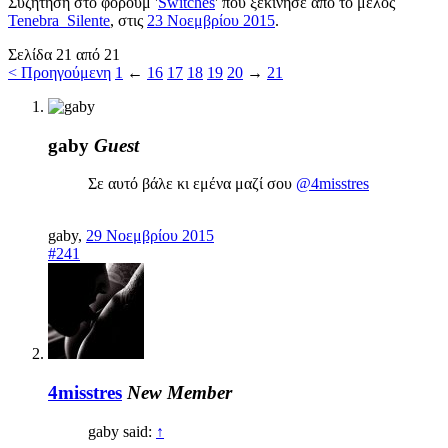
Συζήτηση στο φόρουμ '
Switches
' που ξεκίνησε από το μέλος
Tenebra_Silente
, στις
23 Νοεμβρίου 2015
.
Σελίδα 21 από 21
< Προηγούμενη
1
←
16
17
18
19
20
→
21
gaby
Guest
Σε αυτό βάλε κι εμένα μαζί σου
@4misstres
gaby
,
29 Νοεμβρίου 2015
#241
4misstres
New Member
gaby said:
↑