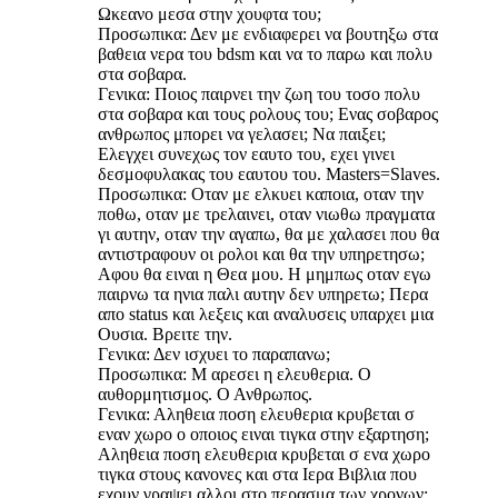
Ωκεανο μεσα στην χουφτα του;
Προσωπικα: Δεν με ενδιαφερει να βουτηξω στα
βαθεια νερα του bdsm και να το παρω και πολυ
στα σοβαρα.
Γενικα: Ποιος παιρνει την ζωη του τοσο πολυ
στα σοβαρα και τους ρολους του; Ενας σοβαρος
ανθρωπος μπορει να γελασει; Να παιξει;
Ελεγχει συνεχως τον εαυτο του, εχει γινει
δεσμοφυλακας του εαυτου του. Μasters=Slaves.
Προσωπικα: Οταν με ελκυει καποια, οταν την
ποθω, οταν με τρελαινει, οταν νιωθω πραγματα
γι αυτην, οταν την αγαπω, θα με χαλασει που θα
αντιστραφουν οι ρολοι και θα την υπηρετησω;
Αφου θα ειναι η Θεα μου. Η μημπως οταν εγω
παιρνω τα ηνια παλι αυτην δεν υπηρετω; Περα
απο status και λεξεις και αναλυσεις υπαρχει μια
Ουσια. Βρειτε την.
Γενικα: Δεν ισχυει το παραπανω;
Προσωπικα: Μ αρεσει η ελευθερια. Ο
αυθορμητισμος. Ο Ανθρωπος.
Γενικα: Αληθεια ποση ελευθερια κρυβεται σ
εναν χωρο ο οποιος ειναι τιγκα στην εξαρτηση;
Αληθεια ποση ελευθερια κρυβεται σ ενα χωρο
τιγκα στους κανονες και στα Ιερα Βιβλια που
εχουν γραψει αλλοι στο περασμα των χρονων;