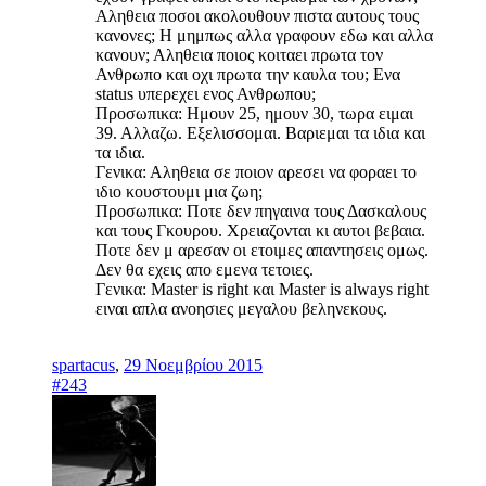
Αληθεια ποσοι ακολουθουν πιστα αυτους τους
κανονες; Η μημπως αλλα γραφουν εδω και αλλα
κανουν; Αληθεια ποιος κοιταει πρωτα τον
Ανθρωπο και οχι πρωτα την καυλα του; Ενα
status υπερεχει ενος Ανθρωπου;
Προσωπικα: Ημουν 25, ημουν 30, τωρα ειμαι
39. Αλλαζω. Εξελισσομαι. Βαριεμαι τα ιδια και
τα ιδια.
Γενικα: Αληθεια σε ποιον αρεσει να φοραει το
ιδιο κουστουμι μια ζωη;
Προσωπικα: Ποτε δεν πηγαινα τους Δασκαλους
και τους Γκουρου. Χρειαζονται κι αυτοι βεβαια.
Ποτε δεν μ αρεσαν οι ετοιμες απαντησεις ομως.
Δεν θα εχεις απο εμενα τετοιες.
Γενικα: Μaster is right και Μaster is always right
ειναι απλα ανοησιες μεγαλου βεληνεκους.
spartacus
,
29 Νοεμβρίου 2015
#243