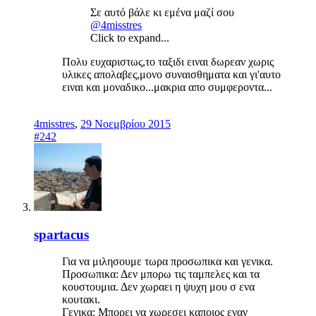
Σε αυτό βάλε κι εμένα μαζί σου
@4misstres
Click to expand...
Πολυ ευχαριστως,το ταξιδι ειναι δωρεαν χωρις
υλικες απολαβες,μονο συναισθηματα και γι'αυτο
ειναι και μοναδικο...μακρια απο συμφεροντα...
4misstres
,
29 Νοεμβρίου 2015
#242
spartacus
Για να μιλησουμε τωρα προσωπικα και γενικα.
Προσωπικα: Δεν μπορω τις ταμπελες και τα
κουστουμια. Δεν χωραει η ψυχη μου σ ενα
κουτακι.
Γενικα: Μπορει να χωρεσει καποιος εναν