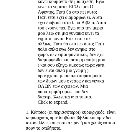
κανω κουμαντο σε μια σχεση. Εγω
κινω τα νηματα. ΕΓΩ ειμαι Ο
Αφεντης. Γιατι θα στο πει αυτο;
Γιατι ετσι εχει διαμορφωθει. Αυτα
εχει διαβασει στα Ιερα Βιβλια. Αυτα
του εχουνε πει. Εγω απο την μερια
μου λεω οτι μια γυναικα κινει τα
νηματα παντα. Ειτε ετσι ειτε
αλλιως. Γιατι θα στο πω αυτο; Γιατι
πολυ απλα εγω δεν ανηκω στο
χωρο, δεν ειμαι φανατικος, δεν εχω
διαμορφωθει και αυτη η αποψη μου
( και σου εξηγω αμεσως τωρα γιατι
δεν ειναι απλα μια γνωμη )
προερχεται μεσα απο παρατηρηση
των δικων μου σχεσεων και γενικα
ΟΛΩΝ των σχεσεων. Μια
παρατηρηση ομως που δεν
διαστρεβλωνεται απο τιποτα.
Click to expand...
1. Κάποιος (οι περισσότεροι) κυριαρχικός, είναι
κυριαρχικός πριν διαβάσει βιβλία και πριν δει
ιστοσελίδες και φυσικά πριν ή και χωρίς να του
πουν το οτιδήποτε.