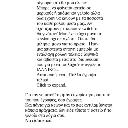
σίγουρα κατι θα μου ελειπε..
Μπορεί να φαίνεται αστείο σε
μερικούς ή ακόμα και γελοίο αλλα
ολα εχουν να κανουν με τα ποσοστά
του καθε ρολου μεσα μας.. Αν
σχετιζομουν με καποιον switch τι
θα γινόταν? Μου έχει τύχει μονο σε
session οχι σε σχέση.. Οποτε θα
μιλησω μονο για το πρωτο.. Ηταν
μια απίστευτα εντονη εμπειρία με
εναλλαγη ρολων τελειως ξαφνικά
και αβίαστα μεσα στο ίδιο session
που για μένα τουλάχιστον αγγιξε το
ΙΔΑΝΙΚΟ...
Αυτα απο 'μενα.. Πολλα έγραψα
τελικά..
Click to expand...
Για τον νηματοθέτη ήταν ευχαρίστηση και τιμή
του που έγραψες, όσα έγραψες.
Και πάντα για κείνον και το πως αντιλαμβάνεται
κάποια πράγματα, δεν είδε τίποτε τ' αστείο ή το
γελοίο στα λόγια σου.
Να είσαι καλά.