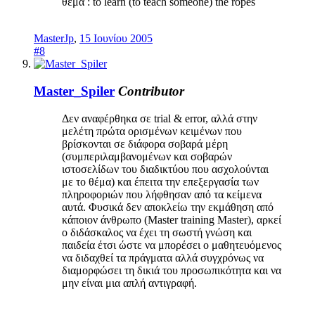
θέμα : to learn (to teach someone) the ropes
MasterJp
,
15 Ιουνίου 2005
#8
Master_Spiler
Contributor
Δεν αναφέρθηκα σε trial & error, αλλά στην
μελέτη πρώτα ορισμένων κειμένων που
βρίσκονται σε διάφορα σοβαρά μέρη
(συμπεριλαμβανομένων και σοβαρών
ιστοσελίδων του διαδικτύου που ασχολούνται
με το θέμα) και έπειτα την επεξεργασία των
πληροφοριών που λήφθησαν από τα κείμενα
αυτά. Φυσικά δεν αποκλείω την εκμάθηση από
κάποιον άνθρωπο (Master training Master), αρκεί
ο διδάσκαλος να έχει τη σωστή γνώση και
παιδεία έτσι ώστε να μπορέσει ο μαθητευόμενος
να διδαχθεί τα πράγματα αλλά συγχρόνως να
διαμορφώσει τη δικιά του προσωπικότητα και να
μην είναι μια απλή αντιγραφή.