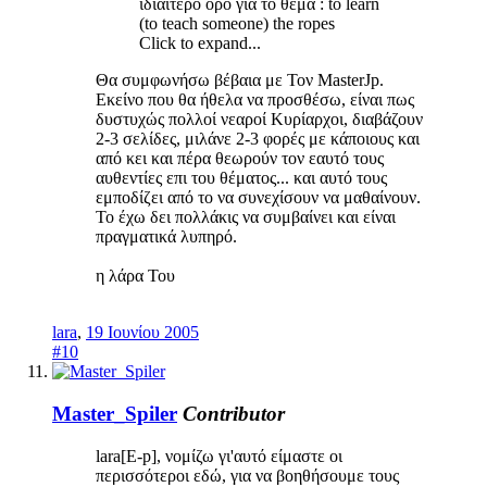
ιδιαίτερο όρο για το θέμα : to learn
(to teach someone) the ropes
Click to expand...
Θα συμφωνήσω βέβαια με Τον MasterJp.
Εκείνο που θα ήθελα να προσθέσω, είναι πως
δυστυχώς πολλοί νεαροί Κυρίαρχοι, διαβάζουν
2-3 σελίδες, μιλάνε 2-3 φορές με κάποιους και
από κει και πέρα θεωρούν τον εαυτό τους
αυθεντίες επι του θέματος... και αυτό τους
εμποδίζει από το να συνεχίσουν να μαθαίνουν.
Το έχω δει πολλάκις να συμβαίνει και είναι
πραγματικά λυπηρό.
η λάρα Του
lara
,
19 Ιουνίου 2005
#10
Master_Spiler
Contributor
lara[E-p], νομίζω γι'αυτό είμαστε οι
περισσότεροι εδώ, για να βοηθήσουμε τους