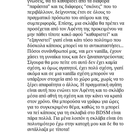
γνώσεις, θα το καθαρίσει από τα διάφορα
"παράσιτα" και τις διάφορες "σκόνες" που το
περιβάλλουν, δείχνοντας έτσι σε όλους το
πραγματικό πρόσωπο του ατόμου και της
συμπεριφοράς. Επίσης, μια σκλάβα θα πρέπει να
προσέχεται από τον Αφέντη της προκειμένου να
μην πάθει τίποτε κακό αφού "καθαριστεί" και
"εξαγνιστεί" γιατί είναι κάτι τόσο πολύτιμο που
δύσκολα κάποιος μπορεί να το αντικαταστήσει...
Πόσοι συνάνθρωποί μας, ναι μεν vanilla, έχουν
χάσει τη γυναίκα τους και δεν ξαναπαντρεύονται;
Σίγουρα θα μου πείτε οτι αυτό δεν έχει καμία
σχέση, κι όμως αγαπητοί, έχει πολύ σχέση, γιατί
ακόμα και σε μια vanilla σχέση μπορούν να
υπάρξουν στοιχεία από το χώρο μας, χωρίς να το
ξέρει απαραίτητα ο άλλος. Η πραγματική αγάπη
είναι αυτή που ενώνει τον Αφέντη και το σκλάβο
μέσα από αθτή τη σχέση και την κάνει να κρατά
στον χρόνο. Θα μπορούσα να γράφω για ώρες
για το συγκεκριμένο θέμα, καθώς το τι μπορεί
να πεί κάποιος για τη σκλαβιά στο BDSM είναι
πάρα πολλά. Για μένα λοιπόν η σκλάβα είναι ότι
πολυτιμότερο έχω στην κατοχή μου και δε θα το
αντάλλαζα με τίποτα!