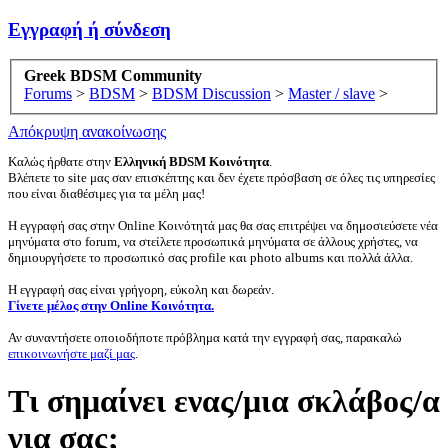
Εγγραφή ή σύνδεση
Greek BDSM Community
Forums
>
BDSM
>
BDSM Discussion
>
Master / slave
>
Απόκρυψη ανακοίνωσης
Καλώς ήρθατε στην
Ελληνική BDSM Κοινότητα
.
Βλέπετε το site μας σαν επισκέπτης και δεν έχετε πρόσβαση σε όλες τις υπηρεσίες
που είναι διαθέσιμες για τα μέλη μας!
Η εγγραφή σας στην Online Κοινότητά μας θα σας επιτρέψει να δημοσιεύσετε νέα
μηνύματα στο forum, να στείλετε προσωπικά μηνύματα σε άλλους χρήστες, να
δημιουργήσετε το προσωπικό σας profile και photo albums και πολλά άλλα.
Η εγγραφή σας είναι γρήγορη, εύκολη και δωρεάν.
Γίνετε μέλος στην Online Κοινότητα.
Αν συναντήσετε οποιοδήποτε πρόβλημα κατά την εγγραφή σας, παρακαλώ
επικοινωνήστε μαζί μας
.
Tι σημαίνει ενας/μια σκλάβος/α
για σας;