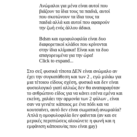
Ανώμαλοι για μένα είναι αυτοί που
βιάζουν τα ίδια τους τα παιδιά, αυτοί
που σκοτώνουν τα ίδια τους τα
παιδιά αλλά και αυτοί που αφαιρούν
την ζωή ενός άλλου άδικα.
Bdsm και ομοφυλοφιλία είναι δυο
διαφορετικοί κλάδοι που κρίνονται
στην ίδια κλίμακα! Είναι και τα δυο
απαγορευμένα για την ώρα!
Click to expand...
Στο σεξ φυσικά τίποτα ΔΕΝ είναι ανώμαλο αν
έχει την συγκατάθεση και των 2 , εγώ μιλάω για
μια τέτοιου είδους σχέση, φυσικά και δεν είναι
φυσιολογικό γιατί αλλιώς δεν θα αναπαραγόταν
το ανθρώπινο είδος για να κάνει εσένα εμένα και
εκείνη, χαλάει την αρμονία των 2 φύλων , είναι
σαν να γενιέτε κάποιος με ένα πόδι και να
κουτσαίνει, αυτό δεν είναι σωματική ανωμαλία?
Απλά η ομοφυλοφιλία δεν φαίνεται (αν και σε
μερικές περιπτώσεις αλοιώνετε η φωνή και η
εμφάνιση κάποιου/ας που είναι gay)