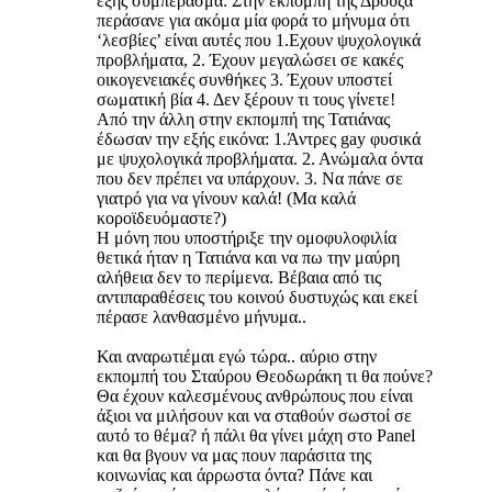
εξής συμπέρασμα: Στην εκπομπή της Δρούζα
περάσανε για ακόμα μία φορά το μήνυμα ότι
‘λεσβίες’ είναι αυτές που 1.Εχουν ψυχολογικά
προβλήματα, 2. Έχουν μεγαλώσει σε κακές
οικογενειακές συνθήκες 3. Έχουν υποστεί
σωματική βία 4. Δεν ξέρουν τι τους γίνετε!
Από την άλλη στην εκπομπή της Τατιάνας
έδωσαν την εξής εικόνα: 1.Άντρες gay φυσικά
με ψυχολογικά προβλήματα. 2. Ανώμαλα όντα
που δεν πρέπει να υπάρχουν. 3. Να πάνε σε
γιατρό για να γίνουν καλά! (Μα καλά
κοροϊδευόμαστε?)
Η μόνη που υποστήριξε την ομοφυλοφιλία
θετικά ήταν η Τατιάνα και να πω την μαύρη
αλήθεια δεν το περίμενα. Βέβαια από τις
αντιπαραθέσεις του κοινού δυστυχώς και εκεί
πέρασε λανθασμένο μήνυμα..
Και αναρωτιέμαι εγώ τώρα.. αύριο στην
εκπομπή του Σταύρου Θεοδωράκη τι θα πούνε?
Θα έχουν καλεσμένους ανθρώπους που είναι
άξιοι να μιλήσουν και να σταθούν σωστοί σε
αυτό το θέμα? ή πάλι θα γίνει μάχη στο Panel
και θα βγουν να μας πουν παράσιτα της
κοινωνίας και άρρωστα όντα? Πάνε και