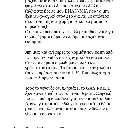
μαζεύουν άτομα που καλός κακός έχουν κάποια
ψυχολογικά που δεν το κατηγορώ διόλου,
(άλλωστε βρείτε μου ΕΝΑΝ-ΜΙΑ που να μην
έχει ψυχολογικά στον 21ο αιώνα) με απώτερο
σκοπό να μας κατηγορήσουν και να μας πουν
αρρώστους!
Ότι και να πω δυστυχώς εδώ μέσα θα είναι λίγο,
απλά εύχομαι αύριο να δούμε μια αξιόπιστη
εκπομπή.
Jim μιας και ανέφερες το κομμάτι του bdsm από
το πορν festival όντος είχαν μιλήσει και ειδικά
στο φετινό porn δηλώθηκαν πολλά και
γράφτηκαν επίσης. Τα άτομα που είχαν μιλήσει
ήταν εκπρόσωποι από το LBGT κυρίως άτομα
που το διοργανώσαμε.
Ίσος το γεγονός ότι πλησιάζει το GAY PRIDE
έχει κάνει καλό στον τύπο για θέματα. Ξαφνικά
τους έπιασε η καλοσύνη για την ομοφυλοφιλία?
Anyway σταματάω εδώ γιατί για αυτό το θέμα
μπορώ να μιλώ ασταμάτητα και δεν θέλω να
γίνομαι κουραστική