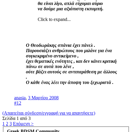
θα είναι λίγο, απλά εύχομαι αύριο
να δούμε μια αξιόπιστη εκπομπή.
Click to expand...
O Θεοδωράκης σπάνια έχει πάνελ .
Παρουσιάζει ανθρώπους που μιλάνε για ένα
συγκεκριμένο αντικείμενο ,
έχει θεματικές ενότητες , και δεν κάνει κριτική
πάνω σε αυτά που λένε ,
ούτε βάζει αυτούς σε αντιπαράθεση με άλλους
.
Ο κάθε ένας λέει την άποψη του ξεχωριστά .
anasia
,
3 Μαρτίου 2008
#12
(Απαιτείται σύνδεση/εγγραφή για να απαντήσετε)
Σελίδα 1 από 3
1
2
3
Επόμενη >
Greek BDSM Community