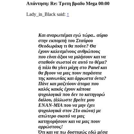
Απάντηση: Re: Tριτη βραδυ Mega 00:00
Lady_in_Black said:
↑
Και αναρωτιέμαι εγώ τώρα.. αύριο
στην εκπομπή του Σταύρου
Θεοδωράκη τι θα πούνε? Θα
έχουν καλεσμένους ανθρώπους
που είναι άξιοι να μιλήσουν και να
σταθούν σωστοί σε αυτό το θέμα?
ή πάλι θα γίνει μάχη στο Panel και
θα βγουν να μας πουν παράσιτα
της κοινωνίας και άρρωστα όντα?
Πάνε και μαζεύουν άτομα που
καλός κακός έχουν κάποια
ψυχολογικά που δεν το κατηγορώ
διόλου, (άλλωστε βρείτε μου
ΕΝΑΝ-ΜΙΑ που να μην έχει
ψυχολογικά στον 21ο αιώνα) με
απώτερο σκοπό να μας
κατηγορήσουν και να μας πουν
αρρώστους!
Ότι και να πω δυστυχώς εδώ μέσα