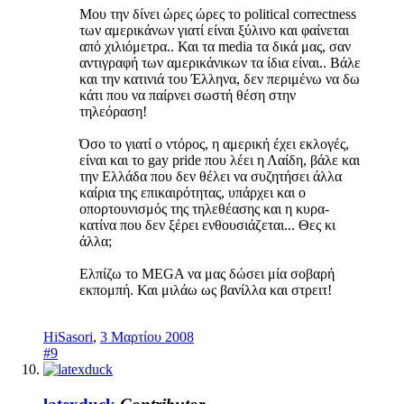
Μου την δίνει ώρες ώρες το political correctness
των αμερικάνων γιατί είναι ξύλινο και φαίνεται
από χιλιόμετρα.. Και τα media τα δικά μας, σαν
αντιγραφή των αμερικάνικων τα ίδια είναι.. Βάλε
και την κατινιά του Έλληνα, δεν περιμένω να δω
κάτι που να παίρνει σωστή θέση στην
τηλεόραση!
Όσο το γιατί ο ντόρος, η αμερική έχει εκλογές,
είναι και το gay pride που λέει η Λαίδη, βάλε και
την Ελλάδα που δεν θέλει να συζητήσει άλλα
καίρια της επικαιρότητας, υπάρχει και ο
οπορτουνισμός της τηλεθέασης και η κυρα-
κατίνα που δεν ξέρει ενθουσιάζεται... Θες κι
άλλα;
Ελπίζω το MEGA να μας δώσει μία σοβαρή
εκπομπή. Και μιλάω ως βανίλλα και στρειτ!
HiSasori
,
3 Μαρτίου 2008
#9