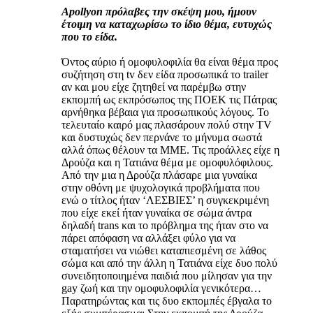
Αpollyon πρόλαβες την σκέψη μου, ήμουν
έτοιμη να καταχωρίσω το ίδιο θέμα, ευτυχώς
που το είδα.
Όντος αύριο ή ομοφυλοφιλία θα είναι θέμα προς
συζήτηση στη tv δεν είδα προσωπικά το trailer
αν και μου είχε ζητηθεί να παρέμβω στην
εκπομπή ως εκπρόσωπος της ΠΟΕΚ τις Πάτρας
αρνήθηκα βέβαια για προσωπικούς λόγους. Το
τελευταίο καιρό μας πλασάρουν πολύ στην TV
και δυστυχώς δεν περνάνε το μήνυμα σωστά
αλλά όπως θέλουν τα ΜΜΕ. Τις προάλλες είχε η
Δρούζα και η Τατιάνα θέμα με ομοφυλόφιλους.
Από την μια η Δρούζα πλάσαρε μια γυναίκα
στην οθόνη με ψυχολογικά προβλήματα που
ενώ ο τίτλος ήταν ‘ΛΕΣΒΙΕΣ’ η συγκεκριμένη
που είχε εκεί ήταν γυναίκα σε σώμα άντρα
δηλαδή trans και το πρόβλημα της ήταν στο να
πάρει απόφαση να αλλάξει φύλο για να
σταματήσει να νιώθει καταπιεσμένη σε λάθος
σώμα και από την άλλη η Τατιάνα είχε δυο πολύ
συνειδητοποιημένα παιδιά που μίλησαν για την
gay ζωή και την ομοφυλοφιλία γενικότερα…
Παρατηρώντας και τις δυο εκπομπές έβγαλα το