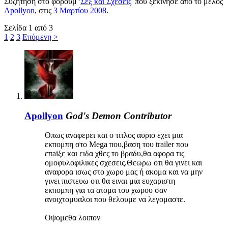
Συζήτηση στο φόρουμ '
Σεξ και Σχέσεις
' που ξεκίνησε από το μέλος
Apollyon
, στις
3 Μαρτίου 2008
.
Σελίδα 1 από 3
1
2
3
Επόμενη >
Apollyon
God's Demon
Contributor
Οπως αναφερει και ο τιτλος αυριο εχει μια
εκπομπη στο Mega που,βαση του trailer που
επaiξε και ειδα χθες το βραδυ,θα αφορα τις
ομοφυλοφιλικες σχεσεις.Θεωρω οτι θα γινει και
αναφορα ισως στο χωρο μας ή ακομα και να μην
γινει πιστευω οτι θα ειναι μια ευχαριστη
εκπομπη για τα ατομα του χωρου σαν
ανοιχτομυαλοι που θελουμε να λεγομαστε.
Οψομεθα λοιπον