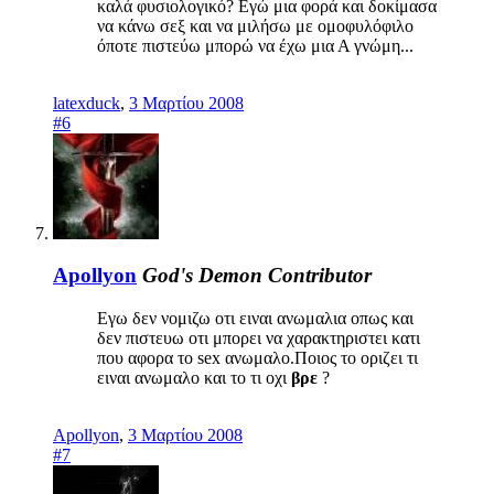
καλά φυσιολογικό? Εγώ μια φορά και δοκίμασα
να κάνω σεξ και να μιλήσω με ομοφυλόφιλο
όποτε πιστεύω μπορώ να έχω μια Α γνώμη...
latexduck
,
3 Μαρτίου 2008
#6
Apollyon
God's Demon
Contributor
Εγω δεν νομιζω οτι ειναι ανωμαλια οπως και
δεν πιστευω οτι μπορει να χαρακτηριστει κατι
που αφορα το sex ανωμαλο.Ποιος το οριζει τι
ειναι ανωμαλο και το τι οχι
βρε
?
Apollyon
,
3 Μαρτίου 2008
#7