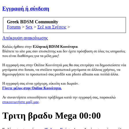
Εγγραφή ή σύνδεση
Greek BDSM Community
Forums
>
Sex
>
Σεξ και Σχέσεις
>
Απόκρυψη ανακοίνωσης
Καλώς ήρθατε στην
Ελληνική BDSM Κοινότητα
.
Βλέπετε το site μας σαν επισκέπτης και δεν έχετε πρόσβαση σε όλες τις υπηρεσίες
που είναι διαθέσιμες για τα μέλη μας!
Η εγγραφή σας στην Online Κοινότητά μας θα σας επιτρέψει να δημοσιεύσετε νέα
μηνύματα στο forum, να στείλετε προσωπικά μηνύματα σε άλλους χρήστες, να
δημιουργήσετε το προσωπικό σας profile και photo albums και πολλά άλλα.
Η εγγραφή σας είναι γρήγορη, εύκολη και δωρεάν.
Γίνετε μέλος στην Online Κοινότητα.
Αν συναντήσετε οποιοδήποτε πρόβλημα κατά την εγγραφή σας, παρακαλώ
επικοινωνήστε μαζί μας
.
Tριτη βραδυ Mega 00:00