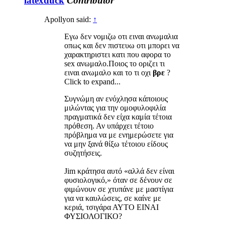
latexduck
Contributor
Apollyon said:
↑
Εγω δεν νομιζω οτι ειναι ανωμαλια
οπως και δεν πιστευω οτι μπορει να
χαρακτηριστει κατι που αφορα το
sex ανωμαλο.Ποιος το οριζει τι
ειναι ανωμαλο και το τι οχι
βρε
?
Click to expand...
Συγνώμη αν ενόχλησα κάποιους
μιλώντας για την ομοφυλοφιλία
πραγματικά δεν είχα καμία τέτοια
πρόθεση. Αν υπάρχει τέτοιο
πρόβλημα να με ενημερώσετε για
να μην ξανά θίξω τέτοιου είδους
συζητήσεις.
Jim κράτησα αυτό «αλλά δεν είναι
φυσιολογικό,» όταν σε δένουν σε
φιμώνουν σε χτυπάνε με μαστίγια
για να καυλώσεις, σε καίνε με
κεριά, τσιγάρα ΑΥΤΟ ΕΙΝΑΙ
ΦΥΣΙΟΛΟΓΙΚΟ?