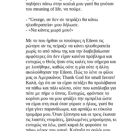
πηδήσει πάνω στην κοιλιά μου γιατί θα γινόταν
του meaning of life, να πούμε.
- “George, αν δεν σε πειράζει θα κάνω
ηλιοθεραπεία» μου δήλωσε.
- «Να κάνεις μωρό μου!»
Με το που ήρθαν οι τσούπρες η Eileen τις
ρώτησε αν τις πείραζε να κάνει ηλιοθεραπεία
χωρίς το από πάνω της και την διαβεβαίωσαν
αμφότερες ότι δεν είχαν κανένα πρόβλημα και
ευτυχώς ο Θεός ήταν στις καλές του σήμερα και
με λυπήθηκε, καθώς ούτε η μία ούτε η άλλη
ακολούθησαν την Eileen. Πώς το λένε οι φίλοι
μας οι Αμερικάνοι; Thank God for small favors!
Καλά, όχι ότι αν τα είχαν πετάξει θα προλάβαινα
να πάθω και πάλι κόλπο, ούτε που κατάλαβα για
πότε με πήρε ο ύπνος. Ευτυχώς, φρόντισε το
κορίτσι μου να μου φτιάξει την ομπρέλα ώστε
να είμαι στη σκιά όταν γύρισε ο ήλιος, γιατί θα
είχα γίνει παρανάλωμα, και αρπάζω κι εύκολα
τρομάρα μου. Όταν ξύπνησα και οι τρεις έκαναν
τις λιαστές ντομάτες, ξαπλωμένες μπρούμητα, κι
ευτυχώς να λέω, γιατί καμιά δε φορούσε το
πάνω μέρος του μαγιό. Κοίταξα το ρολόι μου,