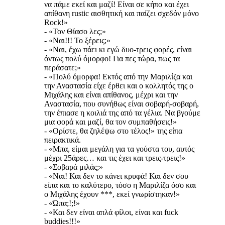
να πάμε εκεί και μαζί! Είναι σε κήπο και έχει
απίθανη rustic αισθητική και παίζει σχεδόν μόνο
Rock!»
- «Τον Θίασο λες;»
- «Ναι!!! Το ξέρεις;»
- «Ναι, έχω πάει κι εγώ δυο-τρεις φορές, είναι
όντως πολύ όμορφο! Για πες τώρα, πως τα
περάσατε;»
- «Πολύ όμορφα! Εκτός από την Μαριλίζα και
την Αναστασία είχε έρθει και ο κολλητός της ο
Μιχάλης και είναι απίθανος, μέχρι και την
Αναστασία, που συνήθως είναι σοβαρή-σοβαρή,
την έπιασε η κοιλιά της από τα γέλια. Να βγούμε
μια φορά και μαζί, θα τον συμπαθήσεις!»
- «Ορίστε, θα ζηλέψω στο τέλος!» της είπα
πειρακτικά.
- «Μπα, είμαι μεγάλη για τα γούστα του, αυτός
μέχρι 25άρες… και τις έχει και τρεις-τρεις!»
- «Σοβαρά μιλάς;»
- «Ναι! Και δεν το κάνει κρυφά! Και δεν σου
είπα και το καλύτερο, τόσο η Μαριλίζα όσο και
ο Μιχάλης έχουν ***, εκεί γνωρίστηκαν!»
- «Ώπα;!;!»
- «Και δεν είναι απλά φίλοι, είναι και fuck
buddies!!!»