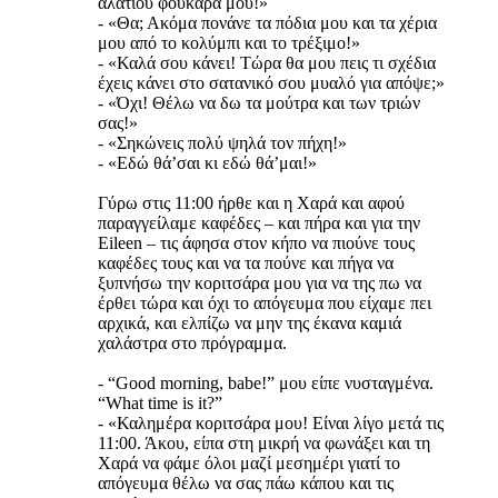
αλατιού φουκαρά μου!»
- «Θα; Ακόμα πονάνε τα πόδια μου και τα χέρια
μου από το κολύμπι και το τρέξιμο!»
- «Καλά σου κάνει! Τώρα θα μου πεις τι σχέδια
έχεις κάνει στο σατανικό σου μυαλό για απόψε;»
- «Όχι! Θέλω να δω τα μούτρα και των τριών
σας!»
- «Σηκώνεις πολύ ψηλά τον πήχη!»
- «Εδώ θά’σαι κι εδώ θά’μαι!»
Γύρω στις 11:00 ήρθε και η Χαρά και αφού
παραγγείλαμε καφέδες – και πήρα και για την
Eileen – τις άφησα στον κήπο να πιούνε τους
καφέδες τους και να τα πούνε και πήγα να
ξυπνήσω την κοριτσάρα μου για να της πω να
έρθει τώρα και όχι το απόγευμα που είχαμε πει
αρχικά, και ελπίζω να μην της έκανα καμιά
χαλάστρα στο πρόγραμμα.
- “Good morning, babe!” μου είπε νυσταγμένα.
“What time is it?”
- «Καλημέρα κοριτσάρα μου! Είναι λίγο μετά τις
11:00. Άκου, είπα στη μικρή να φωνάξει και τη
Χαρά να φάμε όλοι μαζί μεσημέρι γιατί το
απόγευμα θέλω να σας πάω κάπου και τις