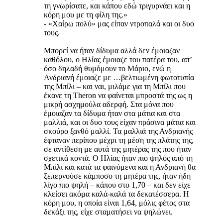
τη γνωρίσατε, και κάπου εδώ τριγυρνάει και η
κόρη μου με τη φίλη της.»
- «Χαίρω πολύ» μας είπαν ντροπαλά και οι δυο
τους.
Μπορεί να ήταν δίδυμα αλλά δεν έμοιαζαν
καθόλου, ο Ηλίας έμοιαζε του πατέρα του, απ’
όσο δηλαδή θυμόμουν το Μάριο, ενώ η
Ανδριανή έμοιαζε με …βελτιωμένη φωτοτυπία
της Μπίλι – και ναι, μιλάμε για τη Μπίλι που
έκανε τη Theron να φαίνεται μπροστά της ως η
μικρή ασχημούλα αδερφή. Στα μόνα που
έμοιαζαν τα δίδυμα ήταν στα μάτια και στα
μαλλιά, και οι δυο τους είχαν πράσινα μάτια και
σκούρο ξανθό μαλλί. Τα μαλλιά της Ανδριανής
έφταναν περίπου μέχρι τη μέση της πλάτης της,
σε αντίθεση με αυτά της μητέρας της που ήταν
σχετικά κοντά. Ο Ηλίας ήταν πιο ψηλός από τη
Μπίλι και κατά τα φαινόμενα και η Ανδριανή θα
ξεπερνούσε κάμποσο τη μητέρα της, ήταν ήδη
λίγο πιο ψηλή – κάπου στο 1,70 – και δεν είχε
κλείσει ακόμα καλά-καλά τα δεκατέσσερα. Η
κόρη μου, η οποία είναι 1,64, μόλις φέτος στα
δεκάξι της, είχε σταματήσει να ψηλώνει.