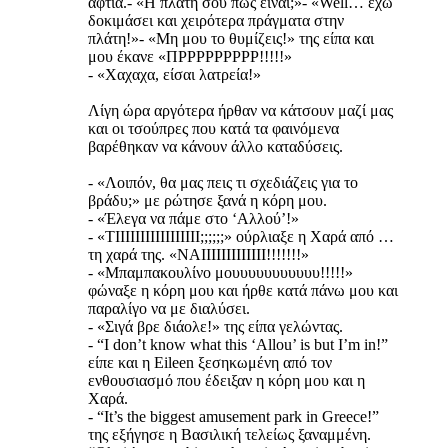
αφτιά.- «Η πλάτη σου πως είναι;»- «Well… έχω
δοκιμάσει και χειρότερα πράγματα στην
πλάτη!»- «Μη μου το θυμίζεις!» της είπα και
μου έκανε «ΠΡΡΡΡΡΡΡΡΡ!!!!!»
- «Χαχαχα, είσαι λατρεία!»
Λίγη ώρα αργότερα ήρθαν να κάτσουν μαζί μας
και οι τσούπρες που κατά τα φαινόμενα
βαρέθηκαν να κάνουν άλλο καταδύσεις.
- «Λοιπόν, θα μας πεις τι σχεδιάζεις για το
βράδυ;» με ρώτησε ξανά η κόρη μου.
- «Έλεγα να πάμε στο ‘Αλλού’!»
- «ΤΙΙΙΙΙΙΙΙΙΙΙΙΙΙΙΙΙ;;;;;;» ούρλιαξε η Χαρά από …
τη χαρά της. «ΝΑΙΙΙΙΙΙΙΙΙΙΙΙΙ!!!!!!!»
- «Μπαμπακουλίνο μουυυυυυυυυυυ!!!!!»
φώναξε η κόρη μου και ήρθε κατά πάνω μου και
παραλίγο να με διαλύσει.
- «Σιγά βρε διάολε!» της είπα γελώντας.
- “I don’t know what this ‘Allou’ is but I’m in!”
είπε και η Eileen ξεσηκωμένη από τον
ενθουσιασμό που έδειξαν η κόρη μου και η
Χαρά.
- “It’s the biggest amusement park in Greece!”
της εξήγησε η Βασιλική τελείως ξαναμμένη.