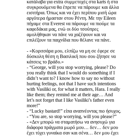
κατάλαβα για extra συμμετοχές στα karts ή στα
συγκρουόμενα θα έπρεπε να πάρουμε και άλλα
εισιτήρια. Όπως και να έχει περίπου μισή ώρα
αργότερα ήμασταν στου Ρέντη. Με την Eileen
πήγαμε στα Everest να πάρουμε να πιούμε τα
καφεδάκια μας, ενώ οι δύο τσούπρες
αμολήθηκαν να πάνε να χαζέψουν και να
επιλέξουν τα παιχνίδια που θέλανε να πάνε.
- «Κοριτσάρα μου, ελπίζω να μη σε έφερε σε
δύσκολη θέση η Βασιλική που σου ζήτησε να
κάτσεις το βράδυ.»
- “George, will you stop worrying, please? Do
you really think that I would do something if I
didn’t want to? I know how to say no without
hurting feelings, not that I have such intentions
with Vasiliki or, for what it matters, Hara. I really
like them; they remind me at their age… And
let’s not forget that I like Vasiliki’s father even
more!”
- “Lucky bastard!” είπα αναπνέοντας πιο ήσυχος.
- “You are, so stop worrying, will you please?”
- «Δεν μπορώ να σταματήσω να ανησυχώ για
διάφορα πράγματα μωρό μου… δεν… δεν μου
έχει τύχει γυναίκα σαν και σένα… δεν μου έχει