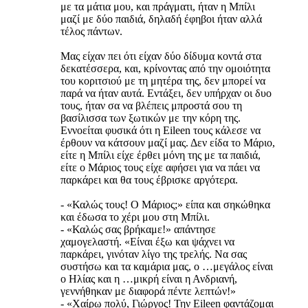
με τα μάτια μου, και πράγματι, ήταν η Μπίλι
μαζί με δύο παιδιά, δηλαδή έφηβοι ήταν αλλά
τέλος πάντων.
Μας είχαν πει ότι είχαν δύο δίδυμα κοντά στα
δεκατέσσερα, και, κρίνοντας από την ομοιότητα
του κοριτσιού με τη μητέρα της, δεν μπορεί να
παρά να ήταν αυτά. Εντάξει, δεν υπήρχαν οι δυο
τους, ήταν σα να βλέπεις μπροστά σου τη
βασίλισσα των ξωτικών με την κόρη της.
Εννοείται φυσικά ότι η Eileen τους κάλεσε να
έρθουν να κάτσουν μαζί μας. Δεν είδα το Μάριο,
είτε η Μπίλι είχε έρθει μόνη της με τα παιδιά,
είτε ο Μάριος τους είχε αφήσει για να πάει να
παρκάρει και θα τους έβρισκε αργότερα.
- «Καλώς τους! Ο Μάριος;» είπα και σηκώθηκα
και έδωσα το χέρι μου στη Μπίλι.
- «Καλώς σας βρήκαμε!» απάντησε
χαμογελαστή. «Είναι έξω και ψάχνει να
παρκάρει, γινόταν λίγο της τρελής. Να σας
συστήσω και τα καμάρια μας, ο …μεγάλος είναι
ο Ηλίας και η …μικρή είναι η Ανδριανή,
γεννήθηκαν με διαφορά πέντε λεπτών!»
- «Χαίρω πολύ, Γιώργος! Την Eileen φαντάζομαι