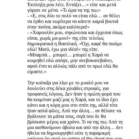
Έκπληξη μου λέει. Εντάξει…» είπε και μετά
γύρισε σε μένα. «Τι ώρα να της πω;»
- «Ε, στις δύο το πολύ να είναι εδώ… αν θέλει
να έρθει και νωρίτερα να κάνετε καμιά βουτιά
στην πισίνα, ακόμα καλύτερα!»
- «Χαρουλίνι μου, σηκώνεσαι και έρχεσαι όπως
είσαι, χωρίς μα-μου!» της είπε τελείως
δημοκρατικά η Βασιλική. «Όχι, καφέ θα πιούμε
εδώ! Μισό, έχω μια ιδέα!» της είπε.
«Μπαμπά… μπορεί… μπορεί η Χαρά να
κοιμηθεί εδώ απόψε, μην ανεβοκατεβαίνει,
αφού έτσι κι αλλιώς πάλι από το πρωί εδώ θα
είμαστε.»
Την κοίταξα για λίγο με το μυαλό μου να
δουλεύει στις δέκα χιλιάδες στροφές, για
προφανείς λόγους. Δεν ήταν η πρώτη φορά που
θα κοιμόταν μαζί μας η Χαρά, και το ίδιο έχει
κάνει και η κόρη μου στο σπίτι της, αλλά τότε
ήταν απλά φίλες. Από την άλλη… αν θέλανε να
βγάλουνε τα μάτια τους, σιγά που δε θα
βρίσκανε μέρος και χρόνο. Τι να της πω; Από τη
μια αισθανόμουν άβολα και από την άλλη… δεν
ήθελα να δημιουργηθεί ούτε η παραμικρή
υπόνοια ότι αυτό το outing of the closet που μου