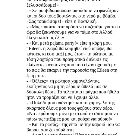
ξελυσσάξουμε!»
- «Χειρομβίδααααααα» ακούσαμε να φωνάζουν
και οι δυο τους βουτώντας στο νερό με βόμβα.
«Σας τσακώσαμε!» είπε η Βασιλική.
- «Μας πιάσατε στα πράσα να συζητάμε για το τι
ώρα θα ξεκινήσουμε για να πάμε στο Αλλού,
έλεγα κατά τις έξι.»
- «Και μετά pajama party!» είπε η κόρη μου.
“Eileen, η Χαρά θα κοιμηθεί εδώ απόψε, θα
κάτσεις κι εσύ μαζί μας, έτσι;» τη ρώτησε με
τόση λαχτάρα που πραγματικά διέλυσε τις
ελάχιστες ανησυχίες που μου είχαν σχετικά με
το πως θα έπαιρνε την παρουσία της Eileen στη
ζωή μου.
- «Θέλεις;» τη ρώτησα χαμογελώντας,
ελπίζοντας να μη τη φέραμε άθελά μας σε
δύσκολη θέση. Το τελευταίο πράγμα που ήθελα
ήταν να τρομάξει και να έχουμε άλλα.
- «Πολύ!» μου απάντησε και το χαμόγελό της
σκόρπισε όλους μου τους φόβους στον αέρα.
«Να περάσουμε μόνο μετά από το σπίτι μου να
πάρω τις πιτζάμες μου και ρούχα για αύριο!»
- «Και το ρωτάς;» της είπα με την καρδιά μου να
βαράει σαν ξεκούρδιστη.