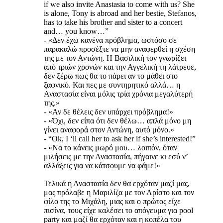
if we also invite Anastasia to come with us? She
is alone, Tony is abroad and her bestie, Stefanos,
has to take his brother and sister to a concert
and… you know…”
- «Δεν έχω κανένα πρόβλημα, ωστόσο σε
παρακαλώ προσέξτε να μην αναφερθεί η σχέση
της με τον Αντώνη. Η Βασιλική τον γνωρίζει
από τριών χρονών και την Αγγελική τη λάτρευε,
δεν ξέρω πως θα το πάρει αν το μάθει στο
ξαφνικό. Και πες με συντηρητικό αλλά… η
Αναστασία είναι μόλις τρία χρόνια μεγαλύτερή
της.»
- «Αν δε θέλεις δεν υπάρχει πρόβλημα!»
- «Όχι, δεν είπα ότι δεν θέλω… απλά μόνο μη
γίνει αναφορά στον Αντώνη, αυτό μόνο.»
- “Ok, I ‘ll call her to ask her if she’s interested!”
- «Να το κάνεις μωρό μου… λοιπόν, όταν
μιλήσεις με την Αναστασία, πήγαινε κι εσύ ν’
αλλάξεις για να κάτσουμε να φάμε!»
Τελικά η Αναστασία δεν θα ερχόταν μαζί μας,
μας πρόλαβε η Μαριλίζα με τον Αρίστο και τον
φίλο της το Μιχάλη, μιας και ο πρώτος είχε
πισίνα, τους είχε καλέσει το απόγευμα για pool
party και μαζί θα ερχόταν και η κοπέλα του