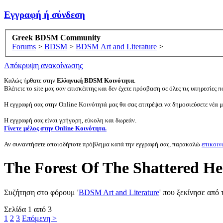
Εγγραφή ή σύνδεση
Greek BDSM Community
Forums
>
BDSM
>
BDSM Art and Literature
>
Απόκρυψη ανακοίνωσης
Καλώς ήρθατε στην
Ελληνική BDSM Κοινότητα
.
Βλέπετε το site μας σαν επισκέπτης και δεν έχετε πρόσβαση σε όλες τις υπηρεσίες πο
Η εγγραφή σας στην Online Κοινότητά μας θα σας επιτρέψει να δημοσιεύσετε νέα 
Η εγγραφή σας είναι γρήγορη, εύκολη και δωρεάν.
Γίνετε μέλος στην Online Κοινότητα.
Αν συναντήσετε οποιοδήποτε πρόβλημα κατά την εγγραφή σας, παρακαλώ
επικοιν
The Forest Of The Shattered He
Συζήτηση στο φόρουμ '
BDSM Art and Literature
' που ξεκίνησε από
Σελίδα 1 από 3
1
2
3
Επόμενη >