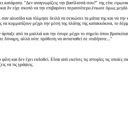
ξει κατάματα. "Δεν αναγνωρίζεις την βασίλισσά σου?" της είπε ειρων
 και δν είχε σκοπό να την επιβαρύνει περισσότερο.ένιωσε όμως μεγάλ
σαν αλυσίδα και τόλμησε δειλά να σεικώσει τα μάτια της και να την 
ς να κυμματίζουν μέχρι την μέση της πλάτης της κατακκόκινα, το δέρ
την άρπαξε από τα μαλλιά και την έσυρε μέχρι το σημείο όπου βρισκό
ε δύναμη, αλλά ούτε πρόθεση να αντισταθεί σε οτιδήποτε...''
ίλη και δεν έχει εκδοθεί. Είναι από εκείνες τις ιστορίες τις οποίες σ
ις να τις γράψεις.