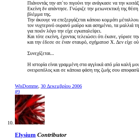
Πιάνοντάς την απ΄το πιγούνι την ανάγκασε να την κοιτά
Εκείνη δν απάντησε. Γνώριζε την μειωνεκτική της θέση
βλέμμα της.
Την άκουγε να επεξεργάζεται κάποιο κομμάτι μέταλλου, 
τον νυχτερινό ουρανό μαύρο και ασημένιο, τα μαλλιά τη
για ποιόν λόγο την είχε εγκαταλείψει.
Και τότε εκείνη, έχοντας τελειώσει ότι έκανε, γύρισε 
και την έδεσε σε έναν σταυρό, σχήματοσ Χ. Δεν είχε ούτ
Συνεχίζεται...
Η ιστορία είναι γραμμένη στα αγγλικά από μία καλή μου φ
ονειροπόλος και σε κάποια φάση της ζωής σου αποφασίζε
WisDomme
,
30 Δεκεμβρίου 2006
#9
Elysium
Contributor