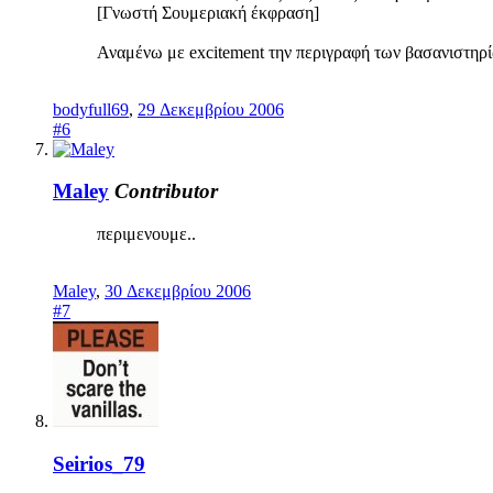
[Γνωστή Σουμεριακή έκφραση]
Αναμένω με excitement την περιγραφή των βασανιστηρί
bodyfull69
,
29 Δεκεμβρίου 2006
#6
Maley
Contributor
περιμενουμε..
Maley
,
30 Δεκεμβρίου 2006
#7
Seirios_79