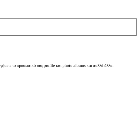
ργήσετε το προσωπικό σας profile και photo albums και πολλά άλλα.