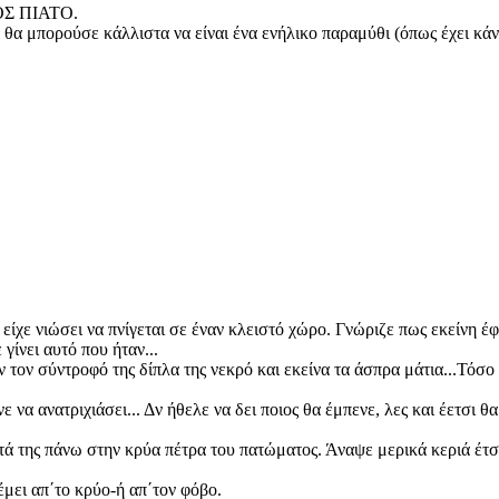
ΙΟΣ ΠΙΑΤΟ.
 θα μπορούσε κάλλιστα να είναι ένα ενήλικο παραμύθι (όπως έχει κάνε
 είχε νιώσει να πνίγεται σε έναν κλειστό χώρο. Γνώριζε πως εκείνη έ
 γίνει αυτό που ήταν...
τον σύντροφό της δίπλα της νεκρό και εκείνα τα άσπρα μάτια...Τόσο 
ε να ανατριχιάσει... Δν ήθελε να δει ποιος θα έμπενε, λες και έετσι 
ά της πάνω στην κρύα πέτρα του πατώματος. Άναψε μερικά κεριά έτσι
μει απ΄το κρύο-ή απ΄τον φόβο.