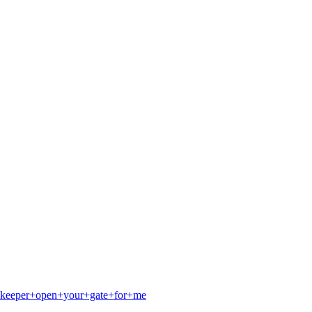
gatekeeper+open+your+gate+for+me