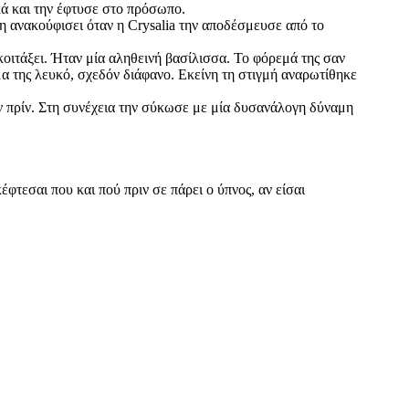
ικά και την έφτυσε στο πρόσωπο.
η ανακούφισει όταν η Crysalia την αποδέσμευσε από το
κοιτάξει. Ήταν μία αληθεινή βασίλισσα. Το φόρεμά της σαν
μα της λευκό, σχεδόν διάφανο. Εκείνη τη στιγμή αναρωτίθηκε
ταν πρίν. Στη συνέχεια την σύκωσε με μία δυσανάλογη δύναμη
κέφτεσαι που και πού πριν σε πάρει ο ύπνος, αν είσαι