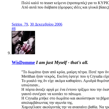
Πολύ καλό το teaser κείμενο (προπομπός) για το ΚΥΡ
Από αυτά που διάβασα (όμορφες ιδέες και γλυκά βίαιες)
Seirios_79
,
30 Δεκεμβρίου 2006
#8
WisDomme
I am just Myself - that's all.
''Το δωμάτιο ήταν από κρύα, μαύρη πέτρα. Ποτέ πριν δν
Μerithan ήταν νεκρός. Εκείνη έφτεγε που η Crysalia είχε
Το μυαλό της δν είχε ακόμα καθαρίσει. Αμυδρά θυμόταν 
υπνώτισαν..
Η πόρτα άνοιξε αργά με ένα έντονο τρίξιμο που την έκαν
γιαυτό συνέχισε να κοιτάει το πάτωμα.
Η Crysalia μπήκε στο δωμάτιο και ακούστηκαν τα βήματ
απολαμβάνωντας την αγωνία της.
Χαμογέλασε ακούγοντάς την να ανασαίνει βαθία. Να τρέ