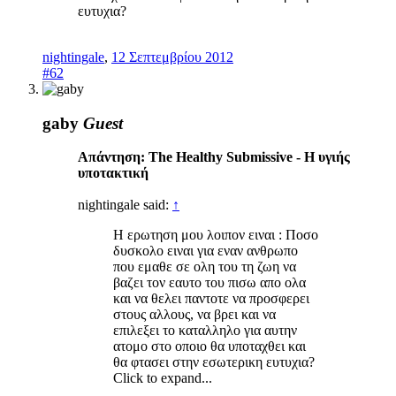
ευτυχια?
nightingale
,
12 Σεπτεμβρίου 2012
#62
gaby
Guest
Απάντηση: The Healthy Submissive - Η υγιής
υποτακτική
nightingale said:
↑
Η ερωτηση μου λοιπον ειναι : Ποσο
δυσκολο ειναι για εναν ανθρωπο
που εμαθε σε ολη του τη ζωη να
βαζει τον εαυτο του πισω απο ολα
και να θελει παντοτε να προσφερει
στους αλλους, να βρει και να
επιλεξει το καταλληλο για αυτην
ατομο στο οποιο θα υποταχθει και
θα φτασει στην εσωτερικη ευτυχια?
Click to expand...