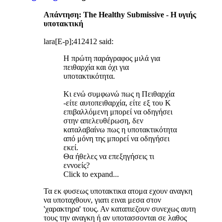
Απάντηση: The Healthy Submissive - Η υγιής
υποτακτική
lara[E-p];412412 said:
Η πρώτη παράγραφος μιλά για
πειθαρχία και όχι για
υποτακτικότητα.
Κι ενώ συμφωνώ πως η Πειθαρχία
-είτε αυτοπειθαρχία, είτε εξ του Κ
επιβαλλόμενη μπορεί να οδηγήσει
στην απελευθέρωση, δεν
καταλαβαίνω πως η υποτακτικότητα
από μόνη της μπορεί να οδηγήσει
εκεί.
Θα ήθελες να επεξηγήσεις τι
εννοείς?
Click to expand...
Τα εκ φυσεως υποτακτικα ατομα εχουν αναγκη
να υποταχθουν, γιατι ειναι μεσα στον
'χαρακτηρα' τους. Αν καταπιεζουν συνεχως αυτη
τους την αναγκη ή αν υποτασσονται σε λαθος