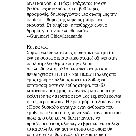
δίνει και νόημα. Πώς; Εισάγοντας τον σε
βαθύτερες απολαύσεις και βαθύτερες
προσμονές, δημιουργώντας μια σιωπή μες την
οποία ο ψίθυρος της καρδιάς μπορεί να
ακουστεί. Στ΄αλήθεια, η πειθαρχία είναι ο
δρόμος για την απελευθέρωση»
--Gurumayi Chidvilasananda
Και ρωτω...
Συμφωνω απολυτα πως η υποτακτικοτητα (σε
ενα εκ φυσεως υποτακτικο ατομο) οδηγει στην
απολυτη ελευθερια και την πληρη
απελευθερωση, αλλα υποτακτικοτητα και
πειθαρχεια σε ΠΟΙΟΝ και ΠΩΣ? Πολλες απο
εμας εχουμε πολλακις κανει το λαθος να
υποτασσομαστε σε λαθος ατομα, που δε
κατανοουν αυτη μας την αναγκη και που στην
καλυτερη των περιπτωσεων μας εκμεταλευονται
ή μας περιφρονουν. Η ερωτηση μου λοιπον ειναι
: Ποσο δυσκολο ειναι για εναν ανθρωπο που
εμαθε σε ολη του τη ζωη να βαζει τον εαυτο του
πισω απο ολα και να θελει παντοτε να
προσφερει στους αλλους, να βρει και να επιλεξει
το καταλληλο για αυτην ατομο στο οποιο θα
υποταχθει και θα φτασει στην εσωτερικη