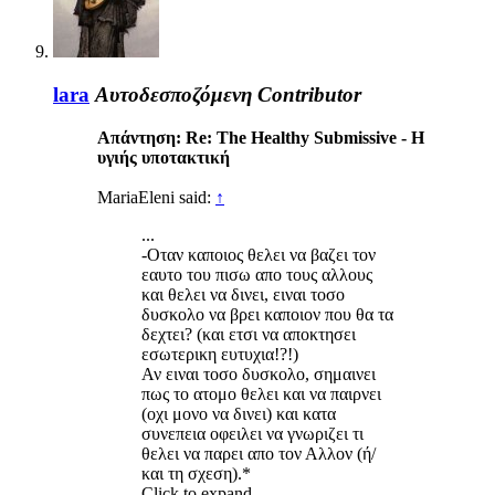
lara
Αυτοδεσποζόμενη
Contributor
Απάντηση: Re: The Healthy Submissive - Η
υγιής υποτακτική
MariaEleni said:
↑
...
-Οταν καποιος θελει να βαζει τον
εαυτο του πισω απο τους αλλους
και θελει να δινει, ειναι τοσο
δυσκολο να βρει καποιον που θα τα
δεχτει? (και ετσι να αποκτησει
εσωτερικη ευτυχια!?!)
Αν ειναι τοσο δυσκολο, σημαινει
πως το ατομο θελει και να παιρνει
(οχι μονο να δινει) και κατα
συνεπεια οφειλει να γνωριζει τι
θελει να παρει απο τον Αλλον (ή/
και τη σχεση).*
Click to expand...