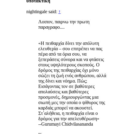
υποτακτική
nightingale said:
↑
Λοιπον, παιρνω την πρωτη
παραγραφο....
«Η πειθαρχία δίνει την απόλυτη
ελευθερία – σου επιτρέπει να πας
πέρα από τα όρια σου, να
ξεπεράσεις σύνορα και να φτάσεις
στους υψηλότερους σκοπούς. Ο
δρόμος της πειθαρχίας όχι μόνο
σώζει τη ζωή ενός ανθρώπου, αλλά
της δίνει και νόημα. Πώς;
Εισάγοντας τον σε βαθύτερες
απολαύσεις και βαθύτερες
προσμονές, δημιουργώντας μια
σιωπή μες την οποία ο ψίθυρος της
καρδιάς μπορεί να ακουστεί.
Στ΄αλήθεια, η πειθαρχία είναι ο
δρόμος για την απελευθέρωση»
--Gurumayi Chidvilasananda