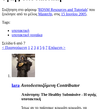
Συζήτηση στο φόρουμ '
BDSM Resources and Tutorials
' που
ξεκίνησε από το μέλος
MasterJp
, στις
15 Ιουνίου 2005
.
Tags:
υποτακτική
υποτακτική γυναίκα
Σελίδα 6 από 7
< Προηγούμενη
1
2
3
4
5
6
7
Επόμενη >
lara
Αυτοδεσποζόμενη
Contributor
Απάντηση: The Healthy Submissive - Η υγιής
υποτακτική
Ίσως αν το παίρναμε κομμάτι κομμάτι, να