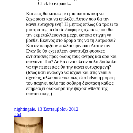
Click to expand...
Και πως θα καταφερει μια υποτακτικη να
ξεχωρισει και να επιλεξει Αυτον που θα την
κανει ευτυχισμενη? Η μηπως απλως θα τρωει τα
μουτρα της μεσα σε διαφορες σχεσεις που θα
την εκμεταλλευονται μεχρι καποια στιγμη να
βρεθει Εκεινος στο δρομο της να τη λυτρωσει?
Και αν υπαρξουν πολλοι πριν απο Αυτον τον
Εναν δε θα εχει πλεον αναπτυξει φυσικες
αντιστασεις προς ολους τους αντρες και αρα και
απεναντι Του? Δε θα ειναι πλεον πολυ δυσκολο
να την πεισει πως θα την κανει ευτυχισμενη?
(Iσως κατι αναλογο να ισχυει και στις vanilla
σχεσεις, αλλα πιστευω πως στο bdsm η μορφη
του παιρνει πολυ πιο σοβαρη διασταση καθως
επηρεαζει ολοκληρη την ψυχοσυνθεση της
υποτακτικης.)
nightingale
,
13 Σεπτεμβρίου 2012
#64