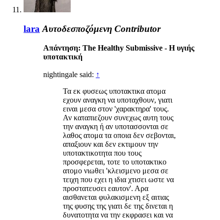
lara
Αυτοδεσποζόμενη
Contributor
Απάντηση: The Healthy Submissive - Η υγιής
υποτακτική
nightingale said:
↑
Τα εκ φυσεως υποτακτικα ατομα
εχουν αναγκη να υποταχθουν, γιατι
ειναι μεσα στον 'χαρακτηρα' τους.
Αν καταπιεζουν συνεχως αυτη τους
την αναγκη ή αν υποτασσονται σε
λαθος ατομα τα οποια δεν σεβονται,
απαξιουν και δεν εκτιμουν την
υποτακτικοτητα που τους
προσφερεται, τοτε το υποτακτικο
ατομο νιωθει 'κλεισμενο μεσα σε
τειχη που εχει η ιδια χτισει ωστε να
προστατευσει εαυτον'. Αρα
αισθανεται φυλακισμενη εξ αιτιας
της φυσης της γιατι δε της δινεται η
δυνατοτητα να την εκφρασει και να