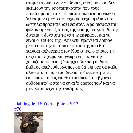
ατομα τα οποια δεν σεβονται, απαξιουν και δεν
εκτιμουν την υποτακτικοτητα που τους
προσφερεται, τοτε το υποτακτικο ατομο νιωθει
'κλεισμενο μεσα σε τειχη που εχει η ιδια χτισει
ωστε να προστατευσει εαυτον'. Αρα αισθανεται
φυλακισμενη εξ αιτιας της φυσης της γιατι δε της
δινεται η δυνατοτητα να την εκφρασει και να
ειναι ο 'εαυτος της'. Απελευθερωνεται λοιπον
μεσα απο την υποτακτικοτητα της που θα
χαρισει απλοχερα στον Κυριο της, ο οποιος τη
δεχεται με χαρα και γνωριζει πως να την
χειριζεται σωστα. (Υπαρχει δηλαδη ο ιδιος
βαθμος απελευθερωσης που θα υπηρχε σε καθε
αλλο ατομο που του δινεται η δυνατοτητα να
εκφραστει οπως νιωθει και οπως 'του βγαινει
αυθορμητα' ωστε να ειναι 'ο εαυτος του' και να
μην καταπιεζει την φυση του.)
nightingale
,
16 Σεπτεμβρίου 2012
#70