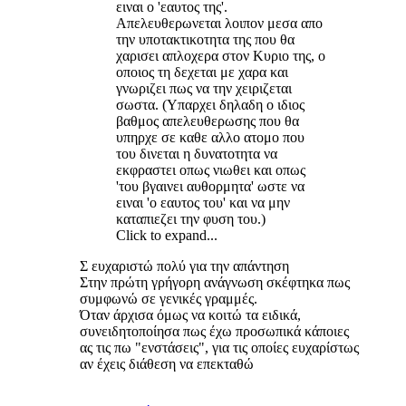
ειναι ο 'εαυτος της'.
Απελευθερωνεται λοιπον μεσα απο
την υποτακτικοτητα της που θα
χαρισει απλοχερα στον Κυριο της, ο
οποιος τη δεχεται με χαρα και
γνωριζει πως να την χειριζεται
σωστα. (Υπαρχει δηλαδη ο ιδιος
βαθμος απελευθερωσης που θα
υπηρχε σε καθε αλλο ατομο που
του δινεται η δυνατοτητα να
εκφραστει οπως νιωθει και οπως
'του βγαινει αυθορμητα' ωστε να
ειναι 'ο εαυτος του' και να μην
καταπιεζει την φυση του.)
Click to expand...
Σ ευχαριστώ πολύ για την απάντηση
Στην πρώτη γρήγορη ανάγνωση σκέφτηκα πως
συμφωνώ σε γενικές γραμμές.
Όταν άρχισα όμως να κοιτώ τα ειδικά,
συνειδητοποίησα πως έχω προσωπικά κάποιες
ας τις πω "ενστάσεις", για τις οποίες ευχαρίστως
αν έχεις διάθεση να επεκταθώ