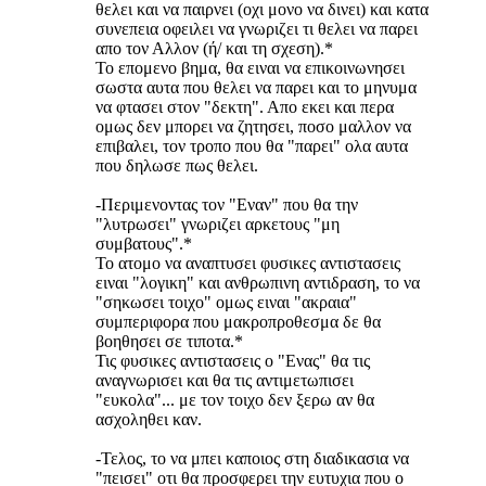
θελει και να παιρνει (οχι μονο να δινει) και κατα
συνεπεια οφειλει να γνωριζει τι θελει να παρει
απο τον Αλλον (ή/ και τη σχεση).*
Το επομενο βημα, θα ειναι να επικοινωνησει
σωστα αυτα που θελει να παρει και το μηνυμα
να φτασει στον "δεκτη". Απο εκει και περα
ομως δεν μπορει να ζητησει, ποσο μαλλον να
επιβαλει, τον τροπο που θα "παρει" ολα αυτα
που δηλωσε πως θελει.
-Περιμενοντας τον "Εναν" που θα την
"λυτρωσει" γνωριζει αρκετους "μη
συμβατους".*
Το ατομο να αναπτυσει φυσικες αντιστασεις
ειναι "λογικη" και ανθρωπινη αντιδραση, το να
"σηκωσει τοιχο" ομως ειναι "ακραια"
συμπεριφορα που μακροπροθεσμα δε θα
βοηθησει σε τιποτα.*
Τις φυσικες αντιστασεις ο "Ενας" θα τις
αναγνωρισει και θα τις αντιμετωπισει
"ευκολα"... με τον τοιχο δεν ξερω αν θα
ασχοληθει καν.
-Τελος, το να μπει καποιος στη διαδικασια να
"πεισει" οτι θα προσφερει την ευτυχια που ο