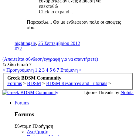
ευχαρίστως αν έχεις διάθεση να
επεκταθώ
Click to expand...
Παρακαλω... Θα με ενδιεφεραν πολυ οι αποψεις
σου.
nightingale
,
25 Σεπτεμβρίου 2012
#72
(Απαιτείται σύνδεση/εγγραφή για να απαντήσετε)
Σελίδα 6 από 7
< Προηγούμενη
1
2
3
4
5
6
7
Επόμενη >
Greek BDSM Community
Forums
>
BDSM
>
BDSM Resources and Tutorials
>
Ignore Threads by
Nobita
Forums
Forums
Σύντομη Πλοήγηση
Αναζήτηση