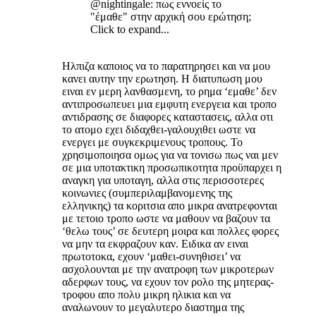
@nightingale: πως εννοείς το
"έμαθε" στην αρχική σου ερώτηση;
Click to expand...
Hλπιζα καποιος να το παρατηρησει και να μου
κανει αυτην την ερωτηση. Η διατυπωση μου
ειναι εν μερη λανθασμενη, το ρημα ‘εμαθε’ δεν
αντιπροσωπευει μια εμφυτη ενεργεια και τροπο
αντιδρασης σε διαφορες καταστασεις, αλλα οτι
το ατομο εχει διδαχθει-γαλουχιθει ωστε να
ενεργει με συγκεκριμενους τροπους. Το
χρησιμοποιησα ομως για να τονισω πως ναι μεν
σε μια υποτακτικη προσωπικοτητα προϋπαρχει η
αναγκη για υποταγη, αλλα στις περισσοτερες
κοινωνιες (συμπεριλαμβανομενης της
ελληνικης) τα κοριτσια απο μικρα ανατρεφονται
με τετοιο τροπο ωστε να μαθουν να βαζουν τα
‘θελω τους’ σε δευτερη μοιρα και πολλες φορες
να μην τα εκφραζουν καν. Ειδικα αν ειναι
πρωτοτοκα, εχουν ‘μαθει-συνηθισει’ να
ασχολουνται με την ανατροφη των μικροτερων
αδερφων τους, να εχουν τον ρολο της μητερας-
τροφου απο πολυ μικρη ηλικια και να
αναλωνουν το μεγαλυτερο διαστημα της