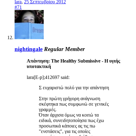
lara
,
25 Σεπτεμβρίου 2012
#71
nightingale
Regular Member
Απάντηση: The Healthy Submissive - Η υγιής
υποτακτική
lara[E-p];412697 said:
Σ ευχαριστώ πολύ για την απάντηση
Στην πρώτη γρήγορη ανάγνωση
σκέφτηκα πως συμφωνώ σε γενικές
γραμμές.
Όταν άρχισα όμως να κοιτώ τα
ειδικά, συνειδητοποίησα πως έχω
προσωπικά κάποιες ας τις πω
"ενστάσεις", για τις οποίες