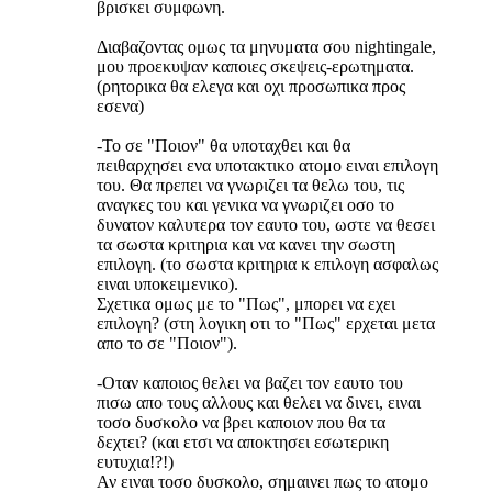
βρισκει συμφωνη.
Διαβαζοντας ομως τα μηνυματα σου nightingale,
μου προεκυψαν καποιες σκεψεις-ερωτηματα.
(ρητορικα θα ελεγα και οχι προσωπικα προς
εσενα)
-Το σε "Ποιον" θα υποταχθει και θα
πειθαρχησει ενα υποτακτικο ατομο ειναι επιλογη
του. Θα πρεπει να γνωριζει τα θελω του, τις
αναγκες του και γενικα να γνωριζει οσο το
δυνατον καλυτερα τον εαυτο του, ωστε να θεσει
τα σωστα κριτηρια και να κανει την σωστη
επιλογη. (το σωστα κριτηρια κ επιλογη ασφαλως
ειναι υποκειμενικο).
Σχετικα ομως με το "Πως", μπορει να εχει
επιλογη? (στη λογικη οτι το "Πως" ερχεται μετα
απο το σε "Ποιον").
-Οταν καποιος θελει να βαζει τον εαυτο του
πισω απο τους αλλους και θελει να δινει, ειναι
τοσο δυσκολο να βρει καποιον που θα τα
δεχτει? (και ετσι να αποκτησει εσωτερικη
ευτυχια!?!)
Αν ειναι τοσο δυσκολο, σημαινει πως το ατομο