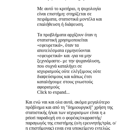
Με αυτό το κριτήριο, η ψυχολογία
είναι επιστήμη: στηρίζεται σε
πειράματα, στατιστικά μοντέλα και
επαλήθευση ή διάψευση.
Τα προβλήματα αρχίζουν όταν η
στατιστική χρησιμοποιείται
«εφευρετικά», όταν τα
αποτελέσματα ερμηνεύονται
«εφευρετικά» και -για να μην
ξεχνιόμαστε- με την ψυχανάλυση,
που συχνά καταλήγει σε
ισχυρισμούς ούτε ελέγξιμους ούτε
διαψεύσιμους και κάπως έτσι
καταλήγουμε στους γνωστούς
αφορισμούς
Click to expand...
Και ενώ ναι και ολα αυτά, ακόμα μεγαλύτερο
πρόβλημα και από τη "δημιουργική" χρήση της
στατιστικής ή/και των ισχυρισμων είναι η a
priori παραδοχή οτι ο φορέας/εκφραστής/
παραγωγός της επιστήμης (ο/η ερευνητής/τρία, ο/
η επιστήμονας) ειναι ενα υποκείμενο εντελώς