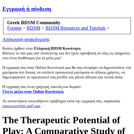
Εγγραφή ή σύνδεση
Greek BDSM Community
Forums
>
BDSM
>
BDSM Resources and Tutorials
>
Απόκρυψη ανακοίνωσης
Καλώς ήρθατε στην
Ελληνική BDSM Κοινότητα
.
Βλέπετε το site μας σαν επισκέπτης και δεν έχετε πρόσβαση σε όλες τις υπηρεσίες
που είναι διαθέσιμες για τα μέλη μας!
Η εγγραφή σας στην Online Κοινότητά μας θα σας επιτρέψει να δημοσιεύσετε νέα
μηνύματα στο forum, να στείλετε προσωπικά μηνύματα σε άλλους χρήστες, να
δημιουργήσετε το προσωπικό σας profile και photo albums και πολλά άλλα.
Η εγγραφή σας είναι γρήγορη, εύκολη και δωρεάν.
Γίνετε μέλος στην Online Κοινότητα.
Αν συναντήσετε οποιοδήποτε πρόβλημα κατά την εγγραφή σας, παρακαλώ
επικοινωνήστε μαζί μας
.
The Therapeutic Potential of
Play: A Comparative Study of