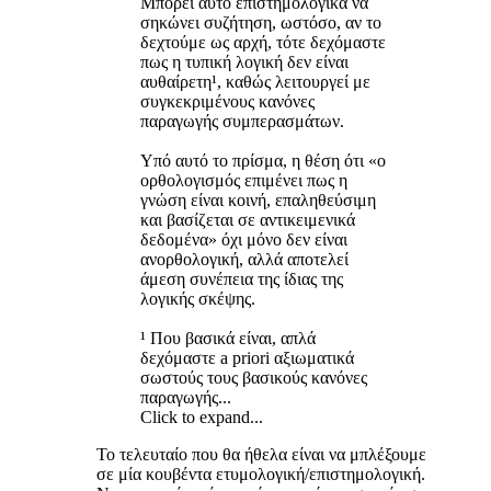
Μπορεί αυτό επιστημολογικά να
σηκώνει συζήτηση, ωστόσο, αν το
δεχτούμε ως αρχή, τότε δεχόμαστε
πως η τυπική λογική δεν είναι
αυθαίρετη¹, καθώς λειτουργεί με
συγκεκριμένους κανόνες
παραγωγής συμπερασμάτων.
Υπό αυτό το πρίσμα, η θέση ότι «ο
ορθολογισμός επιμένει πως η
γνώση είναι κοινή, επαληθεύσιμη
και βασίζεται σε αντικειμενικά
δεδομένα» όχι μόνο δεν είναι
ανορθολογική, αλλά αποτελεί
άμεση συνέπεια της ίδιας της
λογικής σκέψης.
¹ Που βασικά είναι, απλά
δεχόμαστε a priori αξιωματικά
σωστούς τους βασικούς κανόνες
παραγωγής...
Click to expand...
To τελευταίο που θα ήθελα είναι να μπλέξουμε
σε μία κουβέντα ετυμολογική/επιστημολογική.