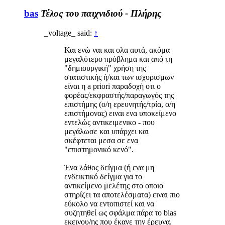
bas
Τέλος του παιχνιδιού - Πλήρης
_voltage_ said:
↑
Και ενώ ναι και ολα αυτά, ακόμα
μεγαλύτερο πρόβλημα και από τη
"δημιουργική" χρήση της
στατιστικής ή/και των ισχυρισμων
είναι η a priori παραδοχή οτι ο
φορέας/εκφραστής/παραγωγός της
επιστήμης (ο/η ερευνητής/τρία, ο/η
επιστήμονας) ειναι ενα υποκείμενο
εντελώς αντικειμενικο - που
μεγάλωσε και υπάρχει και
σκέφτεται μεσα σε ενα
"επιστημονικό κενό".
Ένα λάθος δείγμα (ή ενα μη
ενδεικτικό δείγμα για το
αντικείμενο μελέτης στο οποιο
στηρίζει τα αποτελέσματα) ειναι πιο
εύκολο να εντοπιστεί και να
συζητηθεί ως σφάλμα πάρα το bias
εκεινου/ης που έκανε την έρευνα.