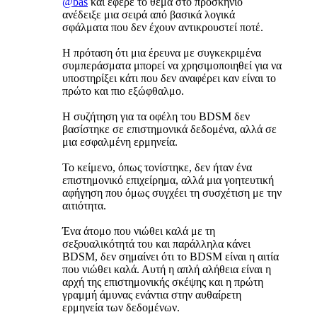
@bas
και έφερε το θέμα στο προσκήνιο
ανέδειξε μια σειρά από βασικά λογικά
σφάλματα που δεν έχουν αντικρουστεί ποτέ.
Η πρόταση ότι μια έρευνα με συγκεκριμένα
συμπεράσματα μπορεί να χρησιμοποιηθεί για να
υποστηρίξει κάτι που δεν αναφέρει καν είναι το
πρώτο και πιο εξώφθαλμο.
Η συζήτηση για τα οφέλη του BDSM δεν
βασίστηκε σε επιστημονικά δεδομένα, αλλά σε
μια εσφαλμένη ερμηνεία.
Το κείμενο, όπως τονίστηκε, δεν ήταν ένα
επιστημονικό επιχείρημα, αλλά μια γοητευτική
αφήγηση που όμως συγχέει τη συσχέτιση με την
αιτιότητα.
Ένα άτομο που νιώθει καλά με τη
σεξουαλικότητά του και παράλληλα κάνει
BDSM, δεν σημαίνει ότι το BDSM είναι η αιτία
που νιώθει καλά. Αυτή η απλή αλήθεια είναι η
αρχή της επιστημονικής σκέψης και η πρώτη
γραμμή άμυνας ενάντια στην αυθαίρετη
ερμηνεία των δεδομένων.