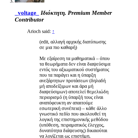
_voltage_
Ιδιόκτητη.
Premium Member
Contributor
Arioch said:
↑
(edit, αλλαγή αρχικής διατύπωσης
σε μια πιο καθαρή)
Με εξαίρεση τα μαθηματικά – όπου
τα θεωρήματα δεν είναι διαψεύσιμα
εντός του αξιωματικού συστήματος
που τα παράγει και η ύπαρξη
ανεξάρτητων προτάσεων (δηλαδή
μή αποδείξιμων και άρα μή
διαψεύσιμων) αποτελεί θεμελιώδη
περιορισμό (η ύπαρξή τους είναι
αναπόφευκτη αν απαιτούμε
εσωτερική συνέπεια) – κάθε άλλο
γνωστικό πεδίο που ακολουθεί τη
λογική της επιστημονικής μεθόδου
(υπόθεση, πειραματικός έλεγχος,
δυνατότητα διάψευσης) δικαιούται
να λογίζεται ως επιστήμη.