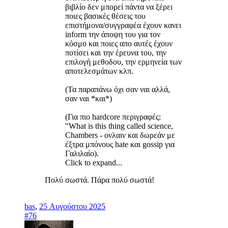
βιβλίο δεν μπορεί πάντα να ξέρει
ποιες βασικές θέσεις του
επιστήμονα/συγγραφέα έχουν κανει
inform την άποψη του για τον
κόσμο και ποιες απο αυτές έχουν
ποτίσει και την έρευνα του, την
επιλογή μεθοδου, την ερμηνεία των
αποτελεσμάτων κλπ.
(Τα παραπάνω όχι σαν ναι αλλά,
σαν ναι *και*)
(Για πιο hardcore περιγραφές:
"What is this thing called science,
Chambers - ονλαιν και δωρεάν με
έξτρα μπόνους hate και gossip για
Γαλιλαίο).
Click to expand...
Πολύ σωστά. Πάρα πολύ σωστά!
bas
,
25 Αυγούστου 2025
#76