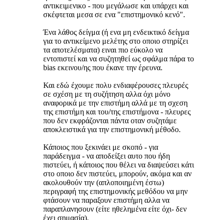
αντικειμενικο - που μεγάλωσε και υπάρχει και
σκέφτεται μεσα σε ενα "επιστημονικό κενό".
Ένα λάθος δείγμα (ή ενα μη ενδεικτικό δείγμα
για το αντικείμενο μελέτης στο οποιο στηρίζει
τα αποτελέσματα) ειναι πιο εύκολο να
εντοπιστεί και να συζητηθεί ως σφάλμα πάρα το
bias εκεινου/ης που έκανε την έρευνα.
Και εδώ έχουμε πολυ ενδιαφέρουσες πλευρές
σε σχέση με τη συζήτηση αλλα όχι μόνο
αναφορικά με την επιστήμη αλλά με τη σχεση
της επιστήμη και του/της επιστήμονα - πλευρες
που δεν εκφράζονται πάντα οταν συζητάμε
αποκλειστικά για την επιστημονική μέθοδο.
Κάποιος που ξεκινάει με σκοπό - για
παράδειγμα - να αποδείξει αυτο που ήδη
πιστεύει, ή κάποιος που θέλει να διαψεύσει κάτι
στο οποιο δεν πιστεύει, μπορούν, ακόμα και αν
ακολουθούν την (απλοποιημένη έστω)
περιγραφή της επιστημονικής μεθόδου να μην
φτάσουν να παραξουν επιστήμη αλλα να
παραπλανησουν (είτε ηθελημένα είτε όχι- δεν
έχει σημασία).