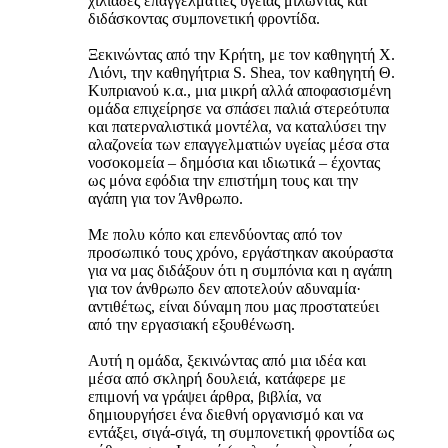
χιλιάδες επαγγελματίες υγείας μιλώντας και
διδάσκοντας συμπονετική φροντίδα.
Ξεκινώντας από την Κρήτη, με τον καθηγητή Χ.
Λιόνι, την καθηγήτρια S. Shea, τον καθηγητή Θ.
Κυπριανού κ.α., μια μικρή αλλά αποφασισμένη
ομάδα επιχείρησε να σπάσει παλιά στερεότυπα
και πατερναλιστικά μοντέλα, να καταλύσει την
αλαζονεία των επαγγελματιών υγείας μέσα στα
νοσοκομεία – δημόσια και ιδιωτικά – έχοντας
ως μόνα εφόδια την επιστήμη τους και την
αγάπη για τον Άνθρωπο.
Με πολυ κόπο και επενδύοντας από τον
προσωπικό τους χρόνο, εργάστηκαν ακούραστα
για να μας διδάξουν ότι η συμπόνια και η αγάπη
για τον άνθρωπο δεν αποτελούν αδυναμία·
αντιθέτως, είναι δύναμη που μας προστατεύει
από την εργασιακή εξουθένωση.
Αυτή η ομάδα, ξεκινώντας από μια ιδέα και
μέσα από σκληρή δουλειά, κατάφερε με
επιμονή να γράψει άρθρα, βιβλία, να
δημιουργήσει ένα διεθνή οργανισμό και να
εντάξει, σιγά-σιγά, τη συμπονετική φροντίδα ως