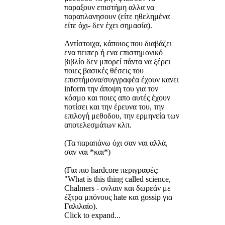
παραξουν επιστήμη αλλα να
παραπλανησουν (είτε ηθελημένα
είτε όχι- δεν έχει σημασία).
Αντίστοιχα, κάποιος που διαβάζει
ενα πειπερ ή ενα επιστημονικό
βιβλίο δεν μπορεί πάντα να ξέρει
ποιες βασικές θέσεις του
επιστήμονα/συγγραφέα έχουν κανει
inform την άποψη του για τον
κόσμο και ποιες απο αυτές έχουν
ποτίσει και την έρευνα του, την
επιλογή μεθοδου, την ερμηνεία των
αποτελεσμάτων κλπ.
(Τα παραπάνω όχι σαν ναι αλλά,
σαν ναι *και*)
(Για πιο hardcore περιγραφές:
"What is this thing called science,
Chalmers - ονλαιν και δωρεάν με
έξτρα μπόνους hate και gossip για
Γαλιλαίο).
Click to expand...