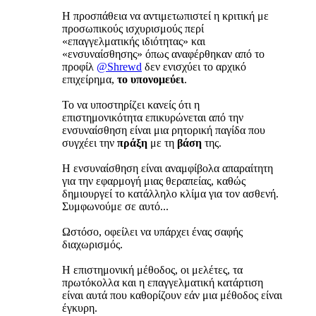
Η προσπάθεια να αντιμετωπιστεί η κριτική με
προσωπικούς ισχυρισμούς περί
«επαγγελματικής ιδιότητας» και
«ενσυναίσθησης» όπως αναφέρθηκαν από το
προφίλ
@Shrewd
δεν ενισχύει το αρχικό
επιχείρημα,
το υπονομεύει
.
Το να υποστηρίζει κανείς ότι η
επιστημονικότητα επικυρώνεται από την
ενσυναίσθηση είναι μια ρητορική παγίδα που
συγχέει την
πράξη
με τη
βάση
της.
Η ενσυναίσθηση είναι αναμφίβολα απαραίτητη
για την εφαρμογή μιας θεραπείας, καθώς
δημιουργεί το κατάλληλο κλίμα για τον ασθενή.
Συμφωνούμε σε αυτό...
Ωστόσο, οφείλει να υπάρχει ένας σαφής
διαχωρισμός.
Η επιστημονική μέθοδος, οι μελέτες, τα
πρωτόκολλα και η επαγγελματική κατάρτιση
είναι αυτά που καθορίζουν εάν μια μέθοδος είναι
έγκυρη.