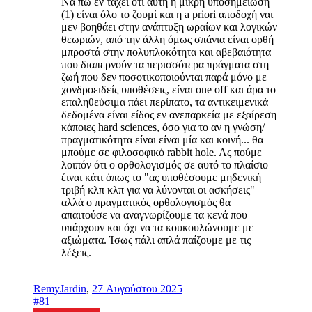
Να πω εν τάχει ότι αυτή η μικρή υποσημείωση
(1) είναι όλο το ζουμί και η a priori αποδοχή ναι
μεν βοηθάει στην ανάπτυξη ωραίων και λογικών
θεωριών, από την άλλη όμως σπάνια είναι ορθή
μπροστά στην πολυπλοκότητα και αβεβαιότητα
που διαπερνούν τα περισσότερα πράγματα στη
ζωή που δεν ποσοτικοποιούνται παρά μόνο με
χονδροειδείς υποθέσεις, είναι one off και άρα το
επαληθεύσιμα πάει περίπατο, τα αντικειμενικά
δεδομένα είναι είδος εν ανεπαρκεία με εξαίρεση
κάποιες hard sciences, όσο για το αν η γνώση/
πραγματικότητα είναι είναι μία και κοινή... θα
μπούμε σε φιλοσοφικό rabbit hole. Aς πούμε
λοιπόν ότι ο ορθολογισμός σε αυτό το πλαίσιο
έιναι κάτι όπως το "ας υποθέσουμε μηδενική
τριβή κλπ κλπ για να λύνονται οι ασκήσεις"
αλλά ο πραγματικός ορθολογισμός θα
απαιτούσε να αναγνωρίζουμε τα κενά που
υπάρχουν και όχι να τα κουκουλώνουμε με
αξιώματα. Ίσως πάλι απλά παίζουμε με τις
λέξεις.
RemyJardin
,
27 Αυγούστου 2025
#81