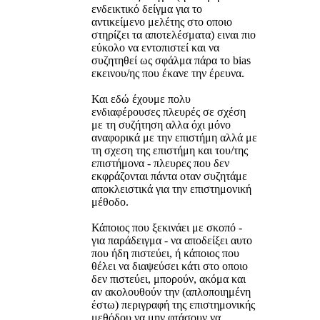
ενδεικτικό δείγμα για το
αντικείμενο μελέτης στο οποιο
στηρίζει τα αποτελέσματα) ειναι πιο
εύκολο να εντοπιστεί και να
συζητηθεί ως σφάλμα πάρα το bias
εκεινου/ης που έκανε την έρευνα.
Και εδώ έχουμε πολυ
ενδιαφέρουσες πλευρές σε σχέση
με τη συζήτηση αλλα όχι μόνο
αναφορικά με την επιστήμη αλλά με
τη σχεση της επιστήμη και του/της
επιστήμονα - πλευρες που δεν
εκφράζονται πάντα οταν συζητάμε
αποκλειστικά για την επιστημονική
μέθοδο.
Κάποιος που ξεκινάει με σκοπό -
για παράδειγμα - να αποδείξει αυτο
που ήδη πιστεύει, ή κάποιος που
θέλει να διαψεύσει κάτι στο οποιο
δεν πιστεύει, μπορούν, ακόμα και
αν ακολουθούν την (απλοποιημένη
έστω) περιγραφή της επιστημονικής
μεθόδου να μην φτάσουν να