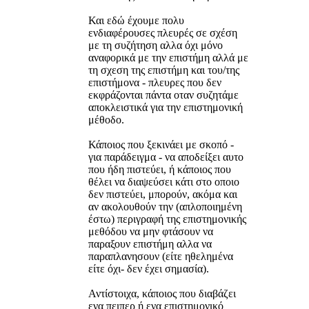
Και εδώ έχουμε πολυ
ενδιαφέρουσες πλευρές σε σχέση
με τη συζήτηση αλλα όχι μόνο
αναφορικά με την επιστήμη αλλά με
τη σχεση της επιστήμη και του/της
επιστήμονα - πλευρες που δεν
εκφράζονται πάντα οταν συζητάμε
αποκλειστικά για την επιστημονική
μέθοδο.
Κάποιος που ξεκινάει με σκοπό -
για παράδειγμα - να αποδείξει αυτο
που ήδη πιστεύει, ή κάποιος που
θέλει να διαψεύσει κάτι στο οποιο
δεν πιστεύει, μπορούν, ακόμα και
αν ακολουθούν την (απλοποιημένη
έστω) περιγραφή της επιστημονικής
μεθόδου να μην φτάσουν να
παραξουν επιστήμη αλλα να
παραπλανησουν (είτε ηθελημένα
είτε όχι- δεν έχει σημασία).
Αντίστοιχα, κάποιος που διαβάζει
ενα πειπερ ή ενα επιστημονικό