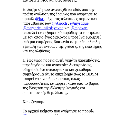
Επιτρέψτε Μου κάποιες σκέψεις.
Η συζήτηση που αναπτύχθηκε εδώ, από την
πρώτη ανάλυση της έρευνας που ανάρτησε το
προφίλ
@bas
μέχρι τις τελευταίες σημαντικές
παρεμβάσεις των
@Arioch
,
@mystique
,
@margarita_nikolayevna
και
@mpaxari
αποτελεί ένα εξαιρετικό παράδειγμα του τρόπου
με τον οποίο ένας διάλογος μπορεί να εξελιχθεί
από μια επιμέρους διαφωνία σε μια θεμελιώδη
εξέταση των εννοιών της γνώσης, της επιστήμης
και της αλήθειας.
Η έως τώρα πορεία αυτή, γεμάτη παρεμβάσεις,
παρεξηγήσεις και αναγκαίες διευκρινίσεις,
οδηγεί σε ένα αναπόφευκτο και ξεκάθαρο
συμπέρασμα ότι το επιχείρημα πως το BDSM
μπορεί να είναι θεραπευτικό, όπως
παρουσιάστηκε, καταρρέει κάτω από το βάρος
της ίδιας του της έλλειψης λογικής και
επιστημονικής θεμελίωσης.
Και εξηγούμε.
Το αρχικό κείμενο που ανάρτησε το προφίλ