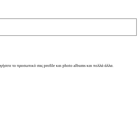
ργήσετε το προσωπικό σας profile και photo albums και πολλά άλλα.