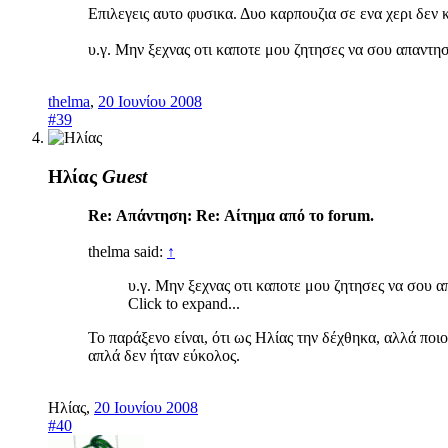
Επιλεγεις αυτο φυσικα. Δυο καρπουζια σε ενα χερι δεν κ
υ.γ. Μην ξεχνας οτι καποτε μου ζητησες να σου απαντη
thelma
,
20 Ιουνίου 2008
#39
Ηλίας
Guest
Re: Απάντηση: Re: Αίτημα από το forum.
thelma said:
↑
υ.γ. Μην ξεχνας οτι καποτε μου ζητησες να σου 
Click to expand...
Το παράξενο είναι, ότι ως Ηλίας την δέχθηκα, αλλά πο
απλά δεν ήταν εύκολος.
Ηλίας
,
20 Ιουνίου 2008
#40