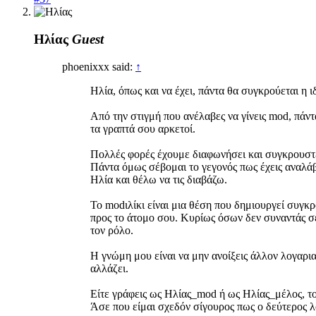
Ηλίας
Guest
phoenixxx said:
↑
Ηλία, όπως και να έχει, πάντα θα συγκρούεται η 
Από την στιγμή που ανέλαβες να γίνεις mod, πάν
τα γραπτά σου αρκετοί.
Πολλές φορές έχουμε διαφωνήσει και συγκρουστεί
Πάντα όμως σέβομαι το γεγονός πως έχεις αναλάβε
Ηλία και θέλω να τις διαβάζω.
Το modιλίκι είναι μια θέση που δημιουργεί συγκρ
προς το άτομο σου. Κυρίως όσων δεν συναντάς σε
τον ρόλο.
Η γνώμη μου είναι να μην ανοίξεις άλλον λογαρια
αλλάζει.
Είτε γράφεις ως Ηλίας_mod ή ως Ηλίας_μέλος, το 
Άσε που είμαι σχεδόν σίγουρος πως ο δεύτερος 