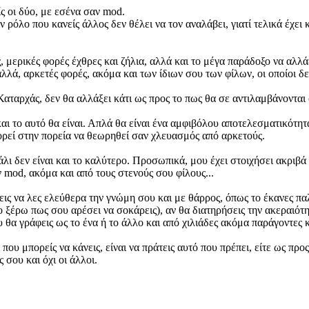
ς οι δύο, με εσένα σαν mod.
 ρόλο που κανείς άλλος δεν θέλει να τον αναλάβει, γιατί τελικά έχει
, μερικές φορές έχθρες και ζήλια, αλλά και το μέγα παράδοξο να αλλά
λά, αρκετές φορές, ακόμα και των ίδιων σου των φίλων, οι οποίοι δε
αταρχάς, δεν θα αλλάξει κάτι ως προς το πως θα σε αντιλαμβάνονται ο
αι το αυτό θα είναι. Απλά θα είναι ένα αμφιβόλου αποτελεσματικότητ
ορεί στην πορεία να θεωρηθεί σαν χλευασμός από αρκετούς.
λι δεν είναι και το καλύτερο. Προσωπικά, μου έχει στοιχήσει ακριβά
 mod, ακόμα και από τους στενούς σου φίλους...
ις να λες ελεύθερα την γνώμη σου και με θάρρος, όπως το έκανες παλα
το ξέρω πως σου αρέσει να σοκάρεις), αν θα διατηρήσεις την ακεραιότ
υ θα γράφεις ως το ένα ή το άλλο και από χιλιάδες ακόμα παράγοντες 
ου μπορείς να κάνεις, είναι να πράτεις αυτό που πρέπει, είτε ως προς
 σου και όχι οι άλλοι.