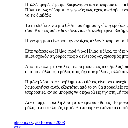
Πολλές φορές έχουμε διαφωνήσει και συγκρουστεί εμεί
Πάντα όμως σέβομαι το γεγονός πως έχεις αναλάβει έναν
να τις διαβάζω.
Το modιλίκι είναι μια θέση που δημιουργεί συγκρούσεις
σου. Κυρίως όσων δεν συναντάς σε καθημερινή βάση, αλ
Η γνώμη μου είναι να μην ανοίξεις άλλον λογαριασμό. Κ
Είτε γράφεις ως Ηλίας_mod ή ως Ηλίας_μέλος, το ίδιο κ
είμαι σχεδόν σίγουρος πως ο δεύτερος λογαριασμός μπ
Από την άλλη, το να λες "τώρα μιλάω ως mod/μέλος" πά
από τους άλλους ο ρόλος σου, όχι σαν μέλους, αλλά σαν
Η μόνη λύση στο πρόβλημα που θέτεις είναι να συνεχίσε
λειτουργήσει αυτό, εξαρτάται από το αν θα προκαλείς (
ισορροπίες, αν θα μπορείς να διαχωρίζεις την στιγμή πο
Δεν υπάρχει εύκολη λύση στο θέμα που θέτεις. Το μόνο π
ρόλο, ο πιο σκληρός κριτής θα παραμένει πάντα ο εαυτός
phoenixxx
,
20 Ιουνίου 2008
#37