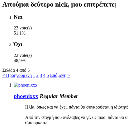
Αιτούμαι δεύτερο nick, μου επιτρέπετε;
Nαι
23 vote(s)
51,1%
Όχι
22 vote(s)
48,9%
Σελίδα 4 από 5
< Προηγούμενη
1
2
3
4
5
Επόμενη >
phoenixxx
Regular Member
Ηλία, όπως και να έχει, πάντα θα συγκρούεται η ιδιότη
Από την στιγμή που ανέλαβες να γίνεις mod, πάντα θα 
σου αρκετοί.