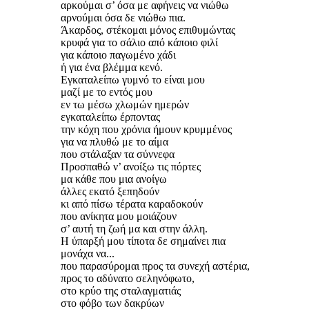
αρκούμαι σ’ όσα με αφήνεις να νιώθω
αρνούμαι όσα δε νιώθω πια.
Άκαρδος, στέκομαι μόνος επιθυμώντας
κρυφά για το σάλιο από κάποιο φιλί
για κάποιο παγωμένο χάδι
ή για ένα βλέμμα κενό.
Εγκαταλείπω γυμνό το είναι μου
μαζί με το εντός μου
εν τω μέσω χλωμών ημερών
εγκαταλείπω έρποντας
την κόχη που χρόνια ήμουν κρυμμένος
για να πλυθώ με το αίμα
που στάλαξαν τα σύννεφα
Προσπαθώ ν’ ανοίξω τις πόρτες
μα κάθε που μια ανοίγω
άλλες εκατό ξεπηδούν
κι από πίσω τέρατα καραδοκούν
που ανίκητα μου μοιάζουν
σ’ αυτή τη ζωή μα και στην άλλη.
Η ύπαρξή μου τίποτα δε σημαίνει πια
μονάχα να...
που παρασύρομαι προς τα συνεχή αστέρια,
προς το αδύνατο σεληνόφωτο,
στο κρύο της σταλαγματιάς
στο φόβο των δακρύων