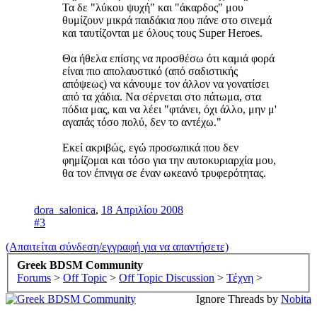
Τα δε "λύκου ψυχή" και "άκαρδος" μου
θυμίζουν μικρά παιδάκια που πάνε στο σινεμά
και ταυτίζονται με όλους τους Super Heroes.
Θα ήθελα επίσης να προσθέσω ότι καμιά φορά
είναι πιο απολαυστικό (από σαδιστικής
απόψεως) να κάνουμε τον άλλον να γονατίσει
από τα χάδια. Να σέρνεται στο πάτωμα, στα
πόδια μας, και να λέει "φτάνει, όχι άλλο, μην μ'
αγαπάς τόσο πολύ, δεν το αντέχω."
Εκεί ακριβώς, εγώ προσωπικά που δεν
φημίζομαι και τόσο για την αυτοκυριαρχία μου,
θα τον έπνιγα σε έναν ωκεανό τρυφερότητας.
dora_salonica
,
18 Απριλίου 2008
#3
(Απαιτείται σύνδεση/εγγραφή για να απαντήσετε)
Greek BDSM Community
Forums
>
Off Topic
>
Off Topic Discussion
>
Τέχνη
>
Ignore Threads by
Nobita