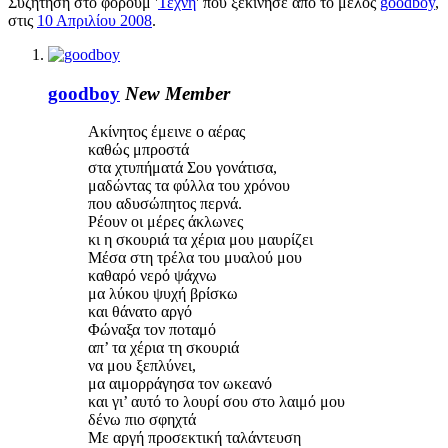
Συζήτηση στο φόρουμ '
Τέχνη
' που ξεκίνησε από το μέλος
goodboy
,
στις
10 Απριλίου 2008
.
goodboy
New Member
Ακίνητος έμεινε ο αέρας
καθώς μπροστά
στα χτυπήματά Σου γονάτισα,
μαδώντας τα φύλλα του χρόνου
που αδυσώπητος περνά.
Ρέουν οι μέρες άκλωνες
κι η σκουριά τα χέρια μου μαυρίζει
Μέσα στη τρέλα του μυαλού μου
καθαρό νερό ψάχνω
μα λύκου ψυχή βρίσκω
και θάνατο αργό
Φώναξα τον ποταμό
απ’ τα χέρια τη σκουριά
να μου ξεπλύνει,
μα αιμορράγησα τον ωκεανό
και γι’ αυτό το λουρί σου στο λαιμό μου
δένω πιο σφηχτά
Με αργή προσεκτική ταλάντευση