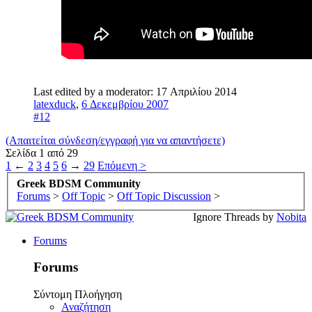
Last edited by a moderator:
17 Απριλίου 2014
latexduck
,
6 Δεκεμβρίου 2007
#12
(Απαιτείται σύνδεση/εγγραφή για να απαντήσετε)
Σελίδα 1 από 29
1
←
2
3
4
5
6
→
29
Επόμενη >
Greek BDSM Community
Forums
>
Off Topic
>
Off Topic Discussion
>
Ignore Threads by
Nobita
Forums
Forums
Σύντομη Πλοήγηση
Αναζήτηση