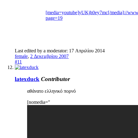
[media=youtube]yUKjh0ey7mc[/media]://www.
page=19
Last edited by a moderator:
17 Απριλίου 2014
female
,
2 Δεκεμβρίου 2007
#11
latexduck
Contributor
αθάνατο ελληνικό πορνό
[nomedia="