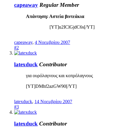
capeaway
Regular Member
Απάντηση: Αστεία βιντεάκια
[YT]u2IClGjdC6s[/YT]​
capeaway
,
4 Νοεμβρίου 2007
#2
latexduck
Contributor
για ουρόλαγνους και κοπρόλαγνους
[YT]DMhf2azGW90[/YT]
latexduck
,
14 Νοεμβρίου 2007
#3
latexduck
Contributor