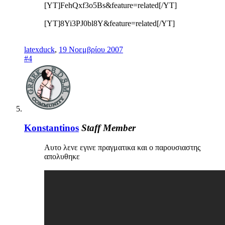
[YT]FehQxf3o5Bs&feature=related[/YT]
[YT]8Yi3PJ0bl8Y&feature=related[/YT]
latexduck
,
19 Νοεμβρίου 2007
#4
Konstantinos
Staff Member
Αυτο λενε εγινε πραγματικα και ο παρουσιαστης
απολυθηκε