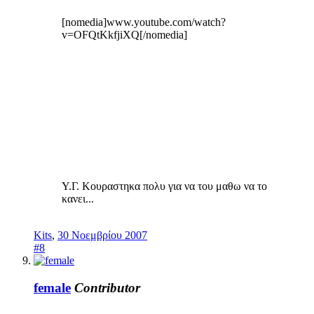
[nomedia]www.youtube.com/watch?
v=OFQtKkfjiXQ[/nomedia]
Y.Γ. Κουραστηκα πολυ για να του μαθω να το
κανει...
Kits
,
30 Νοεμβρίου 2007
#8
female
Contributor