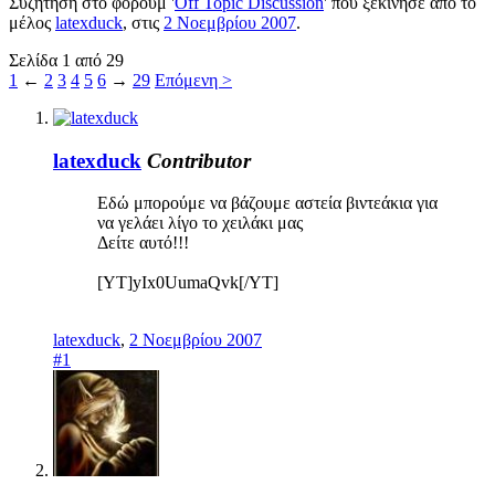
Συζήτηση στο φόρουμ '
Off Topic Discussion
' που ξεκίνησε από το
μέλος
latexduck
, στις
2 Νοεμβρίου 2007
.
Σελίδα 1 από 29
1
←
2
3
4
5
6
→
29
Επόμενη >
latexduck
Contributor
Εδώ μπορούμε να βάζουμε αστεία βιντεάκια για
να γελάει λίγο το χειλάκι μας
Δείτε αυτό!!!
[YT]yIx0UumaQvk[/YT]
latexduck
,
2 Νοεμβρίου 2007
#1