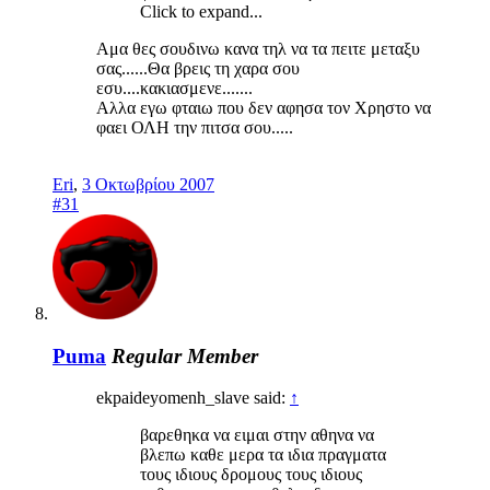
Click to expand...
Αμα θες σουδινω κανα τηλ να τα πειτε μεταξυ
σας......Θα βρεις τη χαρα σου
εσυ....κακιασμενε.......
Αλλα εγω φταιω που δεν αφησα τον Χρηστο να
φαει ΟΛΗ την πιτσα σου.....
Eri
,
3 Οκτωβρίου 2007
#31
Puma
Regular Member
ekpaideyomenh_slave said:
↑
βαρεθηκα να ειμαι στην αθηνα να
βλεπω καθε μερα τα ιδια πραγματα
τους ιδιους δρομους τους ιδιους