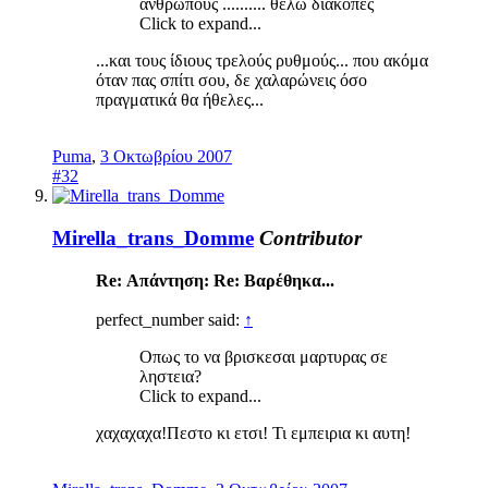
ανθρωπους .......... θελω διακοπες
Click to expand...
...και τους ίδιους τρελούς ρυθμούς... που ακόμα
όταν πας σπίτι σου, δε χαλαρώνεις όσο
πραγματικά θα ήθελες...
Puma
,
3 Οκτωβρίου 2007
#32
Mirella_trans_Domme
Contributor
Re: Απάντηση: Re: Βαρέθηκα...
perfect_number said:
↑
Οπως το να βρισκεσαι μαρτυρας σε
ληστεια?
Click to expand...
χαχαχαχα!Πεστο κι ετσι! Τι εμπειρια κι αυτη!