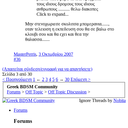
τους ιδιους δρομους τους ιδιους
ανθρωπους .......... θελω διακοπες
Click to expand...
Μην στενοχωριεσε σκυλιτσα μπομερανια......,
οταν τελειοση η εκπεδευση σου θα σε βαλω στο
κλουβι σου και θα εχει και θεα την
θαλασσα.......
MasterPerris
,
3 Οκτωβρίου 2007
#36
(Απαιτείται σύνδεση/εγγραφή για να απαντήσετε)
Σελίδα 3 από 30
< Προηγούμενη
1
←
2
3
4
5
6
→
30
Επόμενη >
Greek BDSM Community
Forums
>
Off Topic
>
Off Topic Discussion
>
Ignore Threads by
Nobita
Forums
Forums