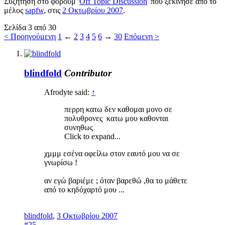
Συζήτηση στο φόρουμ '
Off Topic Discussion
' που ξεκίνησε από το
μέλος
sapfw
, στις
2 Οκτωβρίου 2007
.
Σελίδα 3 από 30
< Προηγούμενη
1
←
2
3
4
5
6
→
30
Επόμενη >
blindfold
Contributor
Afrodyte said:
↑
περρη κατω δεν καθομαι μονο σε
πολυθρονες κατω μου καθονται
συνηθως
Click to expand...
χμμμ εσένα οφείλω στον εαυτό μου να σε
γνωρίσω !
αν εγώ βαριέμε ; όταν βαρεθώ ,θα το μάθετε
από το κηδόχαρτό μου ...
blindfold
,
3 Οκτωβρίου 2007
#25