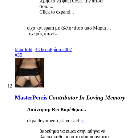
Χρηστο να φαει ΟΛΗ την πιτσα
σου.....
Click to expand...
είχα και spam με άλλη πίτσα απο Μαρία ...
τυχερός ήτανε...
blindfold
,
3 Οκτωβρίου 2007
#35
MasterPerris
Contributor
In Loving Memory
Απάντηση: Re: Βαρέθηκα...
ekpaideyomenh_slave said:
↑
βαρεθηκα να ειμαι στην αθηνα να
βλεπω καθε μερα τα ιδια πραγματα