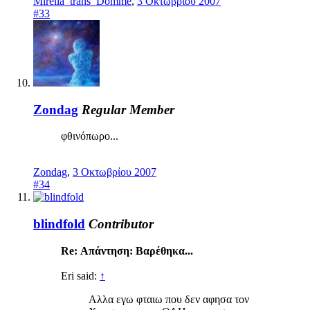
Mirella_trans_Domme
,
3 Οκτωβρίου 2007
#33
Zondag
Regular Member
φθινόπωρο...
Zondag
,
3 Οκτωβρίου 2007
#34
blindfold
Contributor
Re: Απάντηση: Βαρέθηκα...
Eri said:
↑
Αλλα εγω φταιω που δεν αφησα τον