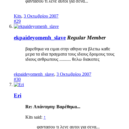
φαντασου τι λενε αυτοι για σενα...
Kits
,
3 Οκτωβρίου 2007
#29
ekpaideyomenh_slave
Regular Member
βαρεθηκα να ειμαι στην αθηνα να βλεπω καθε
μερα τα ιδια πραγματα τους ιδιους δρομους τους
ιδιους ανθρωπους .......... θελω διακοπες
ekpaideyomenh_slave
,
3 Οκτωβρίου 2007
#30
Eri
Re: Απάντηση: Βαρέθηκα...
Kits said:
↑
φαντασου τι λενε αυτοι για σενα...