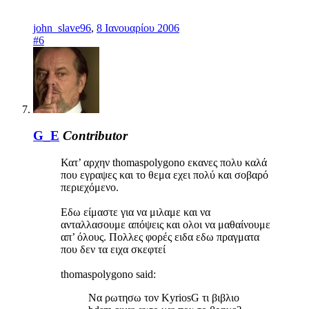
john_slave96
,
8 Ιανουαρίου 2006
#6
G_E
Contributor
Κατ’ αρχην thomaspolygono εκανες πολυ καλά
που εγραψες και το θεμα εχει πολύ και σοβαρό
περιεχόμενο.
Εδω είμαστε για να μιλαμε και να
ανταλλασουμε απόψεις και ολοι να μαθαίνουμε
απ’ όλους. Πολλες φορές ειδα εδω πραγματα
που δεν τα ειχα σκεφτεί
thomaspolygono said:
Να ρωτησω τον KyriosG τι βιβλιο