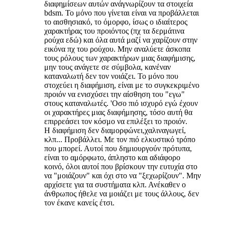
διαφημίσεων αυτών ανάγνωρίζουν τα στοιχεία
bdsm. Το μόνο που γίνεται είναι να προβάλλεται
το αισθησιακό, το όμορφο, ίσως ο ιδιαίτερος
χαρακτήρας του προιόντος (πχ τα δερμάτινα
ρούχα εδώ) και όλα αυτά μαζί να χαρίζουν στην
εικόνα πχ του ρούχου. Μην αναλύετε άσκοπα
τους ρόλους των χαρακτήρων μιας διαφήμισης,
μην τους ανάγετε σε σύμβολα, κανέναν
καταναλωτή δεν τον νοιάζει. Το μόνο που
στοχεύει η διαφήμιση, είναι με το συγκεκριμένο
προιόν να ενισχύσει την αίσθηση του "εγω"
στους καταναλωτές. 'Οσο πιό ισχυρό εγώ έχουν
οι χαρακτήρες μιας διαφήμησης, τόσο αυτή θα
επιρρεάσει τον κόσμο να επιλέξει το προιόν.
Η διαφήμιση δεν διαμορφώνει,χαλιναγωγεί,
κλπ... Προβάλλει. Με τον πιό ελκυστικό τρόπο
που μπορεί. Αυτοί που δημιουργούν πρότυπα,
είναι το αμόρφωτο, άπληστο και αδιάφορο
κοινό, όλοι αυτοί που βρίσκουν την ευτυχία στο
να "μοιάζουν" και όχι στο να "ξεχωρίζουν". Μην
αρχίσετε για τα συστήματα κλπ. Ανέκαθεν ο
άνθρωπος ήθελε να μοιάζει με τους άλλους, δεν
τον έκανε κανείς έτσι.