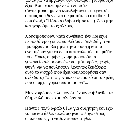
τόλμαγαν να έβγαιναν σαν σκλάβοι ή Κυρίαρχοι
έξω; Και με δεδομένο ότι είμαστε
συνηδητοποιημένοι καταλαβαίνετε τι έγινε σε
αυτούς που δεν είναι (περισσότερα στο thread
που άνοιξα "Πόσο σκλάβοι είμαστε;"). Άρα μην
κατηγορούμε τους άλλους...
Χρησιμοποιούν, κατά συνέπεια, ένα life style
περισσότερο για να πουλήσουν, δηλαδή για να
τραβήξουν το βλέμμα, την προσοχή και το
ενδιαφέρον για να δει ο καταναλωτής το προϊόν
τους. Όπως ακριβώς χρησιμοποιούν το
γυναικείο σώμα σαν ένα κομμάτι κρέας, χωρίς
ψυχή, για να πουλήσουν λέγοντας ξεκάθαρα
αυτό το αισχρό (που έχει κυκλοφορήσει σαν
ανέκδοτο) "ότι το γυναικείο σώμα είναι το κρέας
που υπάρχει γύρω από το μουνί"...
Μην χαιρόμαστε λοιπόν ότι έχουν αμβλυνθεί τα
ήθη, απλά μας εκμεταλεύονται.
Πάντως πολύ ωραίο θέμα για συζήτηση και έχω
να πω και άλλα, αλλά αφήνω το λόγο στους
υπόλοιπους για να ξανατοποθετηθώ.