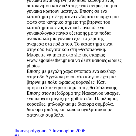
γυναικα ειναι δεμενη στο πισω καθισμα ενος
αυτοκινητου και διπλα της ενασ αντρας και μια
γυναικα κρατουν μαστιγια. Επισης σε ενα
καταστημα με δερματινα ενδυματα υπαρχει μια
φωτο στο κεντρικο σημειο της βιτρινας του
καταστηματος ενας αντρασ πανω σε ενα
γυναικολογικο παγκο εξετασης με τα ποδια
ανοικτα και μια γυναικα εχει το χερι της
αναμεσα στα ποδια του. Το καταστημα ειναι
στην οδο Βογατσικου στη Θεσσαλονικη.
Μπορειτε να μπειτε στο site της εταιριας
www.agoraleather.gr και να δειτε καποιες ωραιες
photos.
Επισης με μεγαλη χαρα εντοπισα ενα sexshop
στην οδο Αγγελακη οπου στο ισογειο εχει μια
βιτρινα με πολυ ωραιους κορσεδες. Κατι
ομορφο σε κεντρικο σημειο της θεσσαλονικης.
Επισης στον πεζοδρομο της Ναυαρινου υπαρχει
ενα υπογειο μαγαζι με gothic ειδη. Περιλαιμια,
κορσεδες, μπλουζακια με διαφορα συμβολα,
διαφορα μπιζου, και καποια αγαλματακια με
σατανικα συμβολα.
thomaspolygono
,
7 Ιανουαρίου 2006