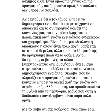
άσχημος κ.λπ. Είναι όμως πιο γήινος και πιο
πραγματικός, αυτή η εικόνα όμως δεν πουλάει,
δεν μπορεί να πουλάει.
Αν δεχτούμε ότι ο [σκλάβος] μπορεί να
δημιουργήσει ένα εθισμό και με το χρόνο να
αποδεχτεί και το συντηρητικό κομάτι της
κοινωνίας μας ατό τον τρόπο ζωής, τότε η
πλασματική αυτή εικόνα έχει κάποιο ενδιαφέρον
και χρησιμότητα. Είναι όμως μια ιδεολογική
διαδικασία η οποία είναι πολύ αργή, βασίζεται
σε στερεά θεμέλια, αλλά τα αποτελέσματά της
θα αργήσουμε πολύ να τα δούμε. Αν οι
διφημίσεις, οι βιτρίνες, τα σώου
(Μαστροκώτσα) δημιουργήσουν ένα εθισμό
στην εικόνα του σκλάβου και, κατά συνέπεια,
δημιουργήσουν ένα άλλο [σκλάβο] που θα
πλησιάζει την πραγματική εικόνα του, τότε η
κοινωνία μπορεί να δεχτεί αυτή την εικόνα σαν
περιθωριακή, αλλά υπαρκτή, και προοδευτικά να
τη βγάλει από το περιθώριο. Μόνο που αυτή η
διαδικασία επαναλαμβάνω είναι πάρα πολύ
αργή.
Με το φόβο ότι σας κούρασα, σταματάω εδώ.