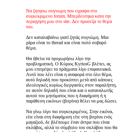
Να ζητησω συγνωμη που εγραψα στο
συγκεκριμενο forum. Μπερδευτηκα κατα την
περιηγηση μου στο site. Δεν προσεξα το θεμα
του.
Δεν καταλαβαίνω γιατί ζητάς συγνώμη. Μια
χάρα είναι το thread και είναι πολύ σοβαρό
θέμα.
Θα ήθελα να προχωρήσω λίγο την
προβληματική. Ο Κύριος KyriosG βλέπει, ας
μου επιτρέψει τα πράγματα λίγο επιφανειακά.
Αυτό που λέει είναι η αναφορά στο όλο θέμα,
αυτό δηλαδή που προκύπτει μετά από κάποιες
ιδεολογικές κυρίως διεργασίες στον παραλήπτη,
σε αυτόν δηλαδή που είναι και ο καταναλωτής
αυτού του μηνύματος που η διαφήμιση ή η
παράθεση εικόνων (βιτρίνα) θέλει να μας δώσει.
Να γίνω λίγο πιο συγκεκριμένος. Στην εικόνα,
είτε είναι στη διαφήμιση είτε στη βιτρίνα ενός
μαγαζιού, δε βλέπουμε έναν άντρα που είναι
σκλάβος, αλλά το σύμβολο του σκλάβου που θα