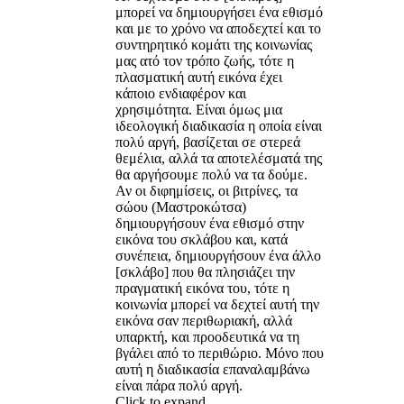
μπορεί να δημιουργήσει ένα εθισμό
και με το χρόνο να αποδεχτεί και το
συντηρητικό κομάτι της κοινωνίας
μας ατό τον τρόπο ζωής, τότε η
πλασματική αυτή εικόνα έχει
κάποιο ενδιαφέρον και
χρησιμότητα. Είναι όμως μια
ιδεολογική διαδικασία η οποία είναι
πολύ αργή, βασίζεται σε στερεά
θεμέλια, αλλά τα αποτελέσματά της
θα αργήσουμε πολύ να τα δούμε.
Αν οι διφημίσεις, οι βιτρίνες, τα
σώου (Μαστροκώτσα)
δημιουργήσουν ένα εθισμό στην
εικόνα του σκλάβου και, κατά
συνέπεια, δημιουργήσουν ένα άλλο
[σκλάβο] που θα πλησιάζει την
πραγματική εικόνα του, τότε η
κοινωνία μπορεί να δεχτεί αυτή την
εικόνα σαν περιθωριακή, αλλά
υπαρκτή, και προοδευτικά να τη
βγάλει από το περιθώριο. Μόνο που
αυτή η διαδικασία επαναλαμβάνω
είναι πάρα πολύ αργή.
Click to expand...