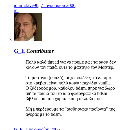
john_slave96
,
7 Ιανουαρίου 2006
#2
G_E
Contributor
Πολύ καλό thread για να πουμε πως τα ρασα δεν
κανουν τον παπά, ουτε το μαστιγιο τον Μαστερ.
Το μαστιγιο (απαλά), οι χειροπέδες, το δεσιμο
στο κρεβατι είναι πολύ κοινά παιχνίδια vanilla.
O ξάδερφός μου, καθολου bdsm, πηρε για δωρο
απ' τα παιδιά του το ιδιο φωτογραφικό bdsm
βιβλίο που μου χάρισε και η σκλαβα μου.
Μη μπερδεύουμε τα "αισθησιακά προϊοντα" της
αγορας με το bdsm.
G_E
,
7 Ιανουαρίου 2006