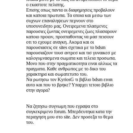
ο εκαστοτε πελατης.
Επισης οπως παντα οι διαφημησεις προβαλουν
και καποια πρωτυπα. Τα οποια και μεσω των
συχνων επαναληψεων περνουν στο
υποσυνειδητο μας. Ονειρεμενα πλασμενες
παρουσιες ζωντας ονειρεμενες ζωες πλασαρουν
καποιο προιον, προσπαθοντας να μασ πεισουν
οτι το εχουμε αναγκη. Ακομα και οι
παρουσιασεις σε sites σχετικα με το bdsm
παρουσιαζουν τουσ αντρεσ και τισ γυναικεσ με
καλογυμνασμενα σωματα και τελεια προσωπα.
Μονο που στην πραγματικοτητα ειναι αλλιως τα
πραγματα. Καθε ανθρωπος με το δικο του
χαρακτηρα και σωματετυπο του.
Να ρωτησω τον KyriosG τι βιβλιο bdsm ειναι
αυτο και που το βρηκε? Υπαρχει τετοιο βιβλιο
στην αγορα?
Να ζητησω συγνωμη που εγραψα στο
συγκεκριμενο forum. Μπερδευτηκα κατα την
περιηγηση μου στο site. Δεν προσεξα το θεμα
του.