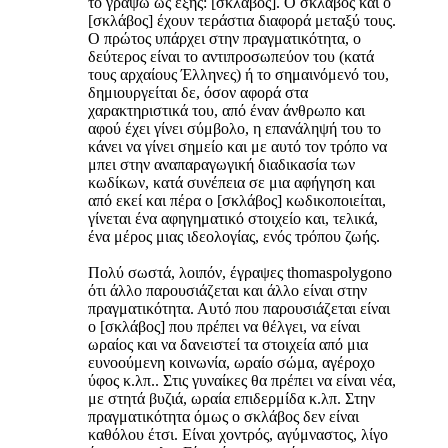
το γράψω ως εξής: [σκλάβος]. Ο σκλάβος και ο
[σκλάβος] έχουν τεράστια διαφορά μεταξύ τους.
Ο πρώτος υπάρχει στην πραγματικότητα, ο
δεύτερος είναι το αντιπροσωπεύον του (κατά
τους αρχαίους Έλληνες) ή το σημαινόμενό του,
δημιουργείται δε, όσον αφορά στα
χαρακτηριστικά του, από έναν άνθρωπο και
αφού έχει γίνει σύμβολο, η επανάληψή του το
κάνει να γίνει σημείο και με αυτό τον τρόπο να
μπει στην αναπαραγωγική διαδικασία των
κωδίκων, κατά συνέπεια σε μια αφήγηση και
από εκεί και πέρα ο [σκλάβος] κωδικοποιείται,
γίνεται ένα αφηγηματικό στοιχείο και, τελικά,
ένα μέρος μιας ιδεολογίας, ενός τρόπου ζωής.
Πολύ σωστά, λοιπόν, έγραψες thomaspolygono
ότι άλλο παρουσιάζεται και άλλο είναι στην
πραγματικότητα. Αυτό που παρουσιάζεται είναι
ο [σκλάβος] που πρέπει να θέλγει, να είναι
ωραίος και να δανειστεί τα στοιχεία από μια
ευνοούμενη κοινωνία, ωραίο σώμα, αγέροχο
ύφος κ.λπ.. Στις γυναίκες θα πρέπει να είναι νέα,
με στητά βυζιά, ωραία επιδερμίδα κ.λπ. Στην
πραγματικότητα όμως ο σκλάβος δεν είναι
καθόλου έτσι. Είναι χοντρός, αγύμναστος, λίγο