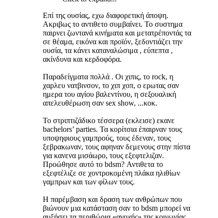
Επί της ουσίας, εχω διαφορετική άποψη.
Ακριβως το αντιθετο συμβαίνει. Το συστημα
παιρνει ζωντανά κινήματα και μετατρέποντάς τα
σε θέαμα, εικόνα και προϊόν, ξεδοντιάζει την
ουσία, τα κάνει καταναλώσιμα , εύπεπτα ,
ακίνδυνα και κερδοφόρα.
Παραδείγματα πολλά . Οι χιπις, το rock, η
χαρλευ νατβινσον, το χιπ χοπ, ο ερωτας σαν
ημερα του αγίου βαλεντίνου, η σεξουαλική
απελευθέρωση σαν sex show, ...κοκ.
Το στριπτιζάδικο τέσσερα (εκλεισε) εκανε
bachelors’ parties. Τα κορίτσια έπαιρναν τους
υποψηφιους γαμπρούς, τους έδεναν, τους
ξεβρακωναν, τους αφηναν δεμενους στην πίστα
για κανενα μισάωρο, τους εξεφτελιζαν.
Προώθησε αυτό το bdsm? Αντιθετα το
εξεφτέλιζε σε χοντροκομένη πλάκα ηλιθίων
γαμπρων και των φίλων τους.
Η παρέμβαση και δραση των ανθρώπων που
βιώνουν μια κατάσταση σαν το bdsm μπορεί να
αυξήσει τα περιθώρια «ανοχής» της κοινωνίας.