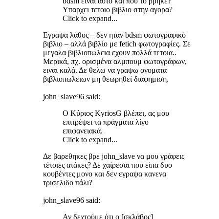
bdsm ειναι αυτο και που το βρηκε?
Υπαρχει τετοιο βιβλιο στην αγορα?
Click to expand...
Εγραψα λάθος – δεν ηταν bdsm φωτογραφικό
βιβλιο – αλλά βιβλίο με fetich φωτογραφίες. Σε
μεγαλα βιβλιοπωλεια εχουν πολλά τετοια..
Μερικά, πχ. ορισμένα αλμπουμ φωτογράφων,
ειναι καλά. Δε θελω να γραψω ονοματα
βιβλιοπωλειων μη θεωρηθεί διαφημιση.
john_slave96 said:
Ο Κύριος KyriosG βλέπει, ας μου
επιτρέψει τα πράγματα λίγο
επιφανειακά.
Click to expand...
Δε βαρεθηκες βρε john_slave να μου γράφεις
τέτοιες ατάκες? Δε χαίρεσαι που είπα δυο
κουβέντες μονο και δεν εγραψα κανενα
τρισελιδο πάλι?
john_slave96 said:
Αν δεχτούμε ότι ο [σκλάβος]