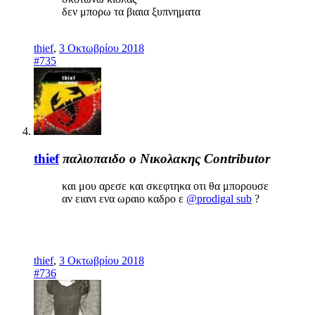
δεν μπορω τα βιαια ξυπνηματα
thief
,
3 Οκτωβρίου 2018
#735
thief
παλιοπαιδο ο Νικολακης
Contributor
και μου αρεσε και σκεφτηκα οτι θα μπορουσε
αν ειανι ενα ωραιο καδρο ε
@prodigal sub
?
thief
,
3 Οκτωβρίου 2018
#736