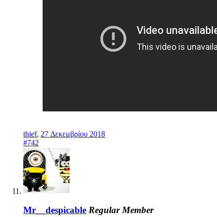
thief
,
27 Δεκεμβρίου 2018
#742
Mr__despicable
Regular Member