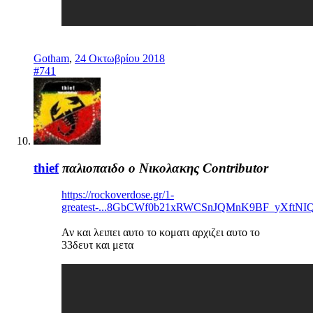
Gotham
,
24 Οκτωβρίου 2018
#741
thief
παλιοπαιδο ο Νικολακης
Contributor
https://rockoverdose.gr/1-
greatest-...8GbCWf0b21xRWCSnJQMnK9BF_yXft
Αν και λειπει αυτο το κοματι αρχιζει αυτο το
33δευτ και μετα