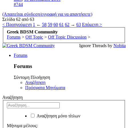
#744
(Απαιτείται σύνδεση/εγγραφή για να απαντήσετε)
Σελίδα 62 από 63
< Προηγούμενη
1
←
58
59
60
61
62
→
63
Επόμενη >
Greek BDSM Community
Forums
>
Off Topic
>
Off Topic Discussion
>
Ignore Threads by
Nobita
Forums
Forums
Σύντομη Πλοήγηση
Αναζήτηση
Πρόσφατα Μηνύματα
Αναζήτηση
Αναζήτηση μόνο τίτλων
Μήνυμα μέλους: