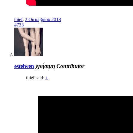
thief
,
2 Οκτωβρίου 2018
#733
estelwen
χρήσιμη
Contributor
thief said:
↑