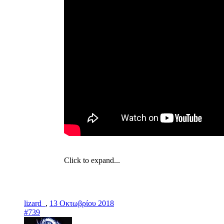
Click to expand...
lizard_
,
13 Οκτωβρίου 2018
#739