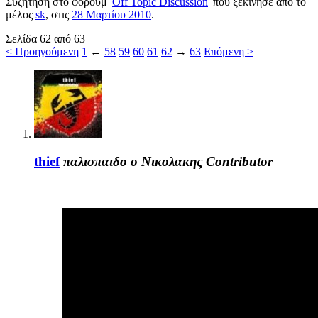
Συζήτηση στο φόρουμ '
Off Topic Discussion
' που ξεκίνησε από το
μέλος
sk
, στις
28 Μαρτίου 2010
.
Σελίδα 62 από 63
< Προηγούμενη
1
←
58
59
60
61
62
→
63
Επόμενη >
thief
παλιοπαιδο ο Νικολακης
Contributor