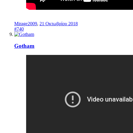
Mirage2009
,
21 Οκτωβρίου 2018
#740
Gotham