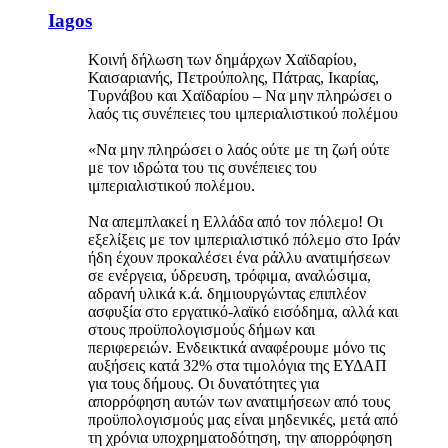
Iagos
Κοινή δήλωση των δημάρχων Χαϊδαρίου,
Καισαριανής, Πετρούπολης, Πάτρας, Ικαρίας,
Τυρνάβου και Χαϊδαρίου – Να μην πληρώσει ο
λαός τις συνέπειες του ιμπεριαλιστικού πολέμου
«Να μην πληρώσει ο λαός ούτε με τη ζωή ούτε
με τον ιδρώτα του τις συνέπειες του
ιμπεριαλιστικού πολέμου.
Να απεμπλακεί η Ελλάδα από τον πόλεμο! Οι
εξελίξεις με τον ιμπεριαλιστικό πόλεμο στο Ιράν
ήδη έχουν προκαλέσει ένα ράλλυ ανατιμήσεων
σε ενέργεια, ύδρευση, τρόφιμα, αναλώσιμα,
αδρανή υλικά κ.ά. δημιουργώντας επιπλέον
ασφυξία στο εργατικό-λαϊκό εισόδημα, αλλά και
στους προϋπολογισμούς δήμων και
περιφερειών. Ενδεικτικά αναφέρουμε μόνο τις
αυξήσεις κατά 32% στα τιμολόγια της ΕΥΔΑΠ
για τους δήμους. Οι δυνατότητες για
απορρόφηση αυτών των ανατιμήσεων από τους
προϋπολογισμούς μας είναι μηδενικές, μετά από
τη χρόνια υποχρηματοδότηση, την απορρόφηση