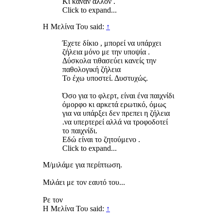
Κι κάναν άλλον .
Click to expand...
Η Μελίνα Του said:
↑
Έχετε δίκιο , μπορεί να υπάρχει
ζήλεια μόνο με την υποψία .
Δύσκολα τιθασεύει κανείς την
παθολογική ζήλεια
Το έχω υποστεί. Δυστυχώς.
Όσο για το φλερτ, είναι ένα παιχνίδι
όμορφο κι αρκετά ερωτικό, όμως
για να υπάρξει δεν πρεπει η ζήλεια
.να υπερτερεί αλλά να τροφοδοτεί
το παιχνίδι.
Εδώ είναι το ζητούμενο .
Click to expand...
Μ/μιλάμε για περίπτωση.
Μιλάει με τον εαυτό του...
Ρε τον
Η Μελίνα Του said:
↑