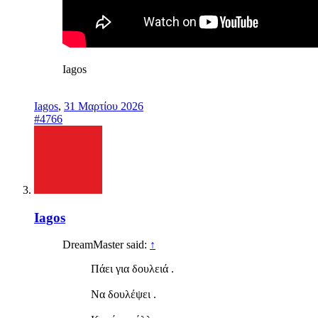
Iagos
Iagos
,
31 Μαρτίου 2026
#4766
Iagos
DreamMaster said:
↑
Πάει για δουλειά .
Να δουλέψει .