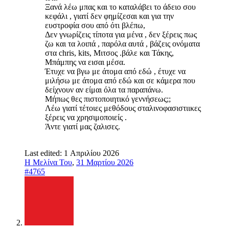
Ξανά λέω μπας και το καταλάβει το άδειο σου
κεφάλι , γιατί δεν φημίζεσαι και για την
ευστροφία σου από ότι βλέπω,
Δεν γνωρίζεις τίποτα για μένα , δεν ξέρεις πως
ζω και τα λοιπά , παρόλα αυτά , βάζεις ονόματα
στα chris, kits, Μιτσος .βάλε και Τάκης,
Μπάμπης να εισαι μέσα.
Έτυχε να βγω με άτομα από εδώ , έτυχε να
μιλήσω με άτομα από εδώ και σε κάμερα που
δείχνουν αν είμαι όλα τα παραπάνω.
Μήπως θες πιστοποιητικό γεννήσεως;;
Λέω γιατί τέτοιες μεθόδους σταλινοφασιστιικες
ξέρεις να χρησιμοποιείς .
Άντε γιατί μας ζαλισες.
Last edited:
1 Απριλίου 2026
Η Μελίνα Του
,
31 Μαρτίου 2026
#4765