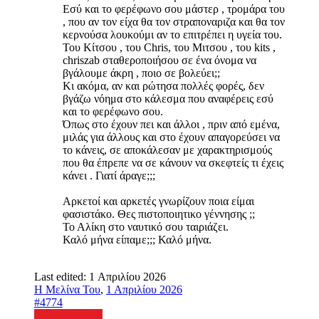
Εσύ και το φερέφωνο σου μάστερ , τρομάρα του
, που αν τον είχα θα τον στραποναριζα και θα τον
κερνούσα λουκούμι αν το επιτρέπει η υγεία του.
Του Κίτσου , του Chris, του Μιτσου , του kits ,
chriszab σταθεροποιήσου σε ένα όνομα να
βγάλουμε άκρη , ποιο σε βολεύει;;
Κι ακόμα, αν και ρώτησα πολλές φορές, δεν
βγάζω νόημα στο κάλεσμα που αναφέρεις εσύ
και το φερέφωνο σου.
Όπως στο έχουν πει και άλλοι , πριν από εμένα,
μιλάς για άλλους και στο έχουν απαγορεύσει να
το κάνεις, σε αποκάλεσαν με χαρακτηρισμούς
που θα έπρεπε να σε κάνουν να σκεφτείς τι έχεις
κάνει . Γιατί άραγε;;;
Αρκετοί και αρκετές γνωρίζουν ποια είμαι
φασιστάκο. Θες πιστοποιητικο γέννησης ;;
Το Αλίκη στο ναυτικό σου ταιριάζει.
Καλό μήνα είπαμε;;; Καλό μήνα.
Last edited:
1 Απριλίου 2026
Η Μελίνα Του
,
1 Απριλίου 2026
#4774