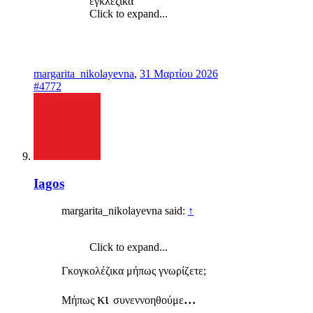
εγκλεζικα
Click to expand...
margarita_nikolayevna
,
31 Μαρτίου 2026
#4772
Iagos
margarita_nikolayevna said:
↑
Click to expand...
Γκογκολέζικα μήπως γνωρίζετε;
κι
...
Μήπως
συνεννοηθούμε