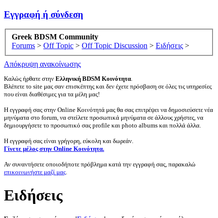
Εγγραφή ή σύνδεση
Greek BDSM Community
Forums
>
Off Topic
>
Off Topic Discussion
>
Ειδήσεις
>
Απόκρυψη ανακοίνωσης
Καλώς ήρθατε στην
Ελληνική BDSM Κοινότητα
.
Βλέπετε το site μας σαν επισκέπτης και δεν έχετε πρόσβαση σε όλες τις υπηρεσίες
που είναι διαθέσιμες για τα μέλη μας!
Η εγγραφή σας στην Online Κοινότητά μας θα σας επιτρέψει να δημοσιεύσετε νέα
μηνύματα στο forum, να στείλετε προσωπικά μηνύματα σε άλλους χρήστες, να
δημιουργήσετε το προσωπικό σας profile και photo albums και πολλά άλλα.
Η εγγραφή σας είναι γρήγορη, εύκολη και δωρεάν.
Γίνετε μέλος στην Online Κοινότητα.
Αν συναντήσετε οποιοδήποτε πρόβλημα κατά την εγγραφή σας, παρακαλώ
επικοινωνήστε μαζί μας
.
Ειδήσεις