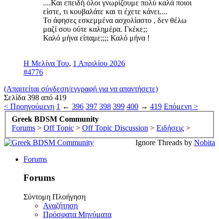
....Και επειδή όλοι γνωρίζουμε πολύ καλά ποιοι
είστε, τι κουβαλάτε και τι έχετε κάνει....
Το άφησες εσκεμμένα ασχολίαστο , δεν θέλω
μαζί σου ούτε καλημέρα. Γκέκε;;
Καλό μήνα είπαμε;;;; Καλό μήνα !
Η Μελίνα Του
,
1 Απριλίου 2026
#4776
(Απαιτείται σύνδεση/εγγραφή για να απαντήσετε)
Σελίδα 398 από 419
< Προηγούμενη
1
←
396
397
398
399
400
→
419
Επόμενη >
Greek BDSM Community
Forums
>
Off Topic
>
Off Topic Discussion
>
Ειδήσεις
>
Ignore Threads by
Nobita
Forums
Forums
Σύντομη Πλοήγηση
Αναζήτηση
Πρόσφατα Μηνύματα