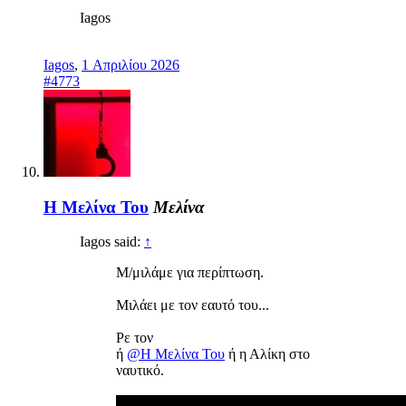
Iagos
Iagos
,
1 Απριλίου 2026
#4773
Η Μελίνα Του
Μελίνα
Iagos said:
↑
Μ/μιλάμε για περίπτωση.
Μιλάει με τον εαυτό του...
Ρε τον
ή
@Η Μελίνα Του
ή η Αλίκη στο
ναυτικό.