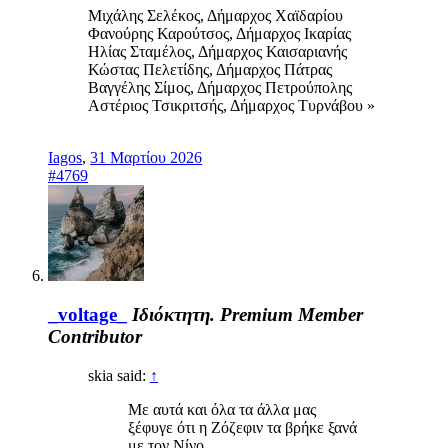
Μιχάλης Σελέκος, Δήμαρχος Χαϊδαρίου
Φανούρης Καρούτσος, Δήμαρχος Ικαρίας
Ηλίας Σταμέλος, Δήμαρχος Καισαριανής
Κώστας Πελετίδης, Δήμαρχος Πάτρας
Βαγγέλης Σίμος, Δήμαρχος Πετρούπολης
Αστέριος Τσικριτσής, Δήμαρχος Τυρνάβου »
Iagos
,
31 Μαρτίου 2026
#4769
_voltage_
Ιδιόκτητη.
Premium Member
Contributor
skia said:
↑
Με αυτά και όλα τα άλλα μας
ξέφυγε ότι η Ζόζεφιν τα βρήκε ξανά
με τον Νίνο.