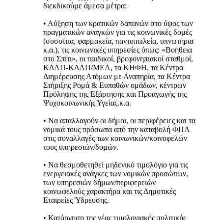
διεκδικούμε άμεσα μέτρα:
• Αύξηση των κρατικών δαπανών στο ύψος των
πραγματικών αναγκών για τις κοινωνικές δομές
(συσσίτια, φαρμακεία, παντοπωλεία, υπνωτήρια
κ.α.), τις κοινωνικές υπηρεσίες όπως: «Βοήθεια
στο Σπίτι», οι παιδικοί, βρεφονηπιακοί σταθμοί,
ΚΔΑΠ-ΚΔΑΠ/ΜΕΑ, τα ΚΗΦΗ, τα Κέντρα
Διημέρευσης Ατόμων με Αναπηρία, τα Κέντρα
Στήριξης Ρομά & Ευπαθών ομάδων, κέντρων
Πρόληψης της Εξάρτησης και Προαγωγής της
Ψυχοκοινωνικής Υγείας.κ.α.
• Να απαλλαγούν οι δήμοι, οι περιφέρειες και τα
νομικά τους πρόσωπα από την καταβολή ΦΠΑ
στις συναλλαγές των κοινωνικών/κοινοφελών
τους υπηρεσιών/δομών.
• Να θεσμοθετηθεί μηδενικό τιμολόγιο για τις
ενεργειακές ανάγκες των νομικών προσώπων,
των υπηρεσιών δήμων/περιφερειών
κοινωφελούς χαρακτήρα και τις Δημοτικές
Εταιρείες Ύδρευσης.
• Κατάργηση της νέας τιμολογιακής πολιτικής