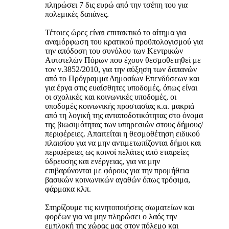
πληρώσει 7 δις ευρώ από την τσέπη του για
πολεμικές δαπάνες.
Τέτοιες ώρες είναι επιτακτικό το αίτημα για
αναμόρφωση του κρατικού προϋπολογισμού για
την απόδοση του συνόλου των Κεντρικών
Αυτοτελών Πόρων που έχουν θεσμοθετηθεί με
τον ν.3852/2010, για την αύξηση των δαπανών
από το Πρόγραμμα Δημοσίων Επενδύσεων και
για έργα στις ευαίσθητες υποδομές, όπως είναι
οι σχολικές και κοινωνικές υποδομές, οι
υποδομές κοινωνικής προστασίας κ.α. μακριά
από τη λογική της ανταποδοτικότητας στο όνομα
της βιωσιμότητας των υπηρεσιών στους δήμους/
περιφέρειες. Απαιτείται η θεσμοθέτηση ειδικού
πλαισίου για να μην αντιμετωπίζονται δήμοι και
περιφέρειες ως κοινοί πελάτες από εταιρείες
ύδρευσης και ενέργειας, για να μην
επιβαρύνονται με φόρους για την προμήθεια
βασικών κοινωνικών αγαθών όπως τρόφιμα,
φάρμακα κλπ.
Στηρίζουμε τις κινητοποιήσεις σωματείων και
φορέων για να μην πληρώσει ο λαός την
εμπλοκή της χώρας μας στον πόλεμο και