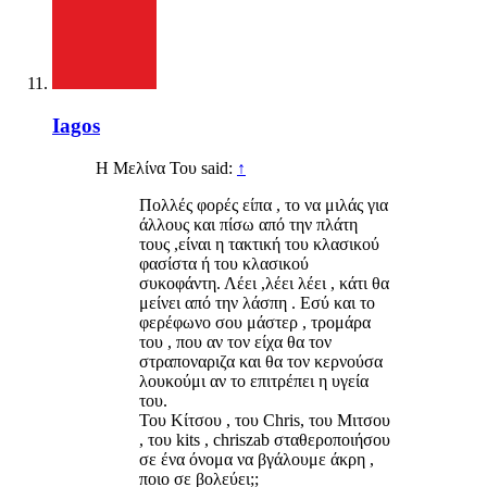
Iagos
Η Μελίνα Του said:
↑
Πολλές φορές είπα , το να μιλάς για
άλλους και πίσω από την πλάτη
τους ,είναι η τακτική του κλασικού
φασίστα ή του κλασικού
συκοφάντη. Λέει ,λέει λέει , κάτι θα
μείνει από την λάσπη . Εσύ και το
φερέφωνο σου μάστερ , τρομάρα
του , που αν τον είχα θα τον
στραποναριζα και θα τον κερνούσα
λουκούμι αν το επιτρέπει η υγεία
του.
Του Κίτσου , του Chris, του Μιτσου
, του kits , chriszab σταθεροποιήσου
σε ένα όνομα να βγάλουμε άκρη ,
ποιο σε βολεύει;;