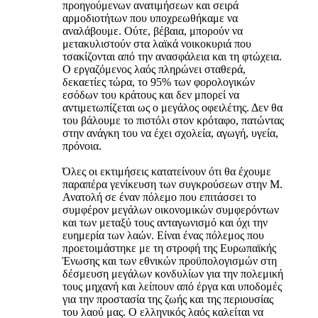
προηγούμενων ανατιμήσεων και σειρά
αρμοδιοτήτων που υποχρεωθήκαμε να
αναλάβουμε. Ούτε, βέβαια, μπορούν να
μετακυλιστούν στα λαϊκά νοικοκυριά που
τσακίζονται από την ανασφάλεια και τη φτώχεια.
Ο εργαζόμενος λαός πληρώνει σταθερά,
δεκαετίες τώρα, το 95% των φορολογικών
εσόδων του κράτους και δεν μπορεί να
αντιμετωπίζεται ως ο μεγάλος οφειλέτης. Δεν θα
του βάλουμε το πιστόλι στον κρόταφο, πατώντας
στην ανάγκη του να έχει σχολεία, αγωγή, υγεία,
πρόνοια.
Όλες οι εκτιμήσεις κατατείνουν ότι θα έχουμε
παραπέρα γενίκευση των συγκρούσεων στην Μ.
Ανατολή σε έναν πόλεμο που επιτάσσει το
συμφέρον μεγάλων οικονομικών συμφερόντων
και των μεταξύ τους ανταγωνισμό και όχι την
ευημερία των λαών. Είναι ένας πόλεμος που
προετοιμάστηκε με τη στροφή της Ευρωπαϊκής
Ένωσης και των εθνικών προϋπολογισμών στη
δέσμευση μεγάλων κονδυλίων για την πολεμική
τους μηχανή και λείπουν από έργα και υποδομές
για την προστασία της ζωής και της περιουσίας
του λαού μας. Ο ελληνικός λαός καλείται να