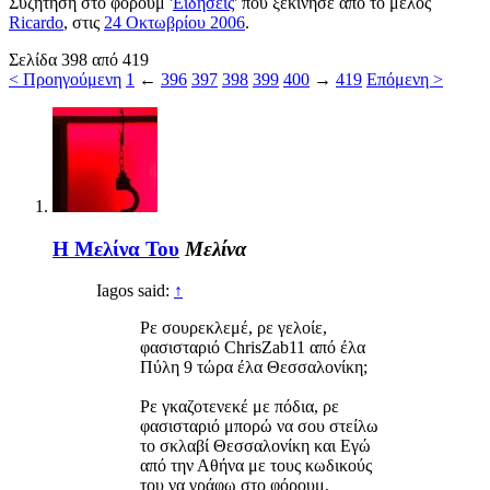
Συζήτηση στο φόρουμ '
Ειδήσεις
' που ξεκίνησε από το μέλος
Ricardo
, στις
24 Οκτωβρίου 2006
.
Σελίδα 398 από 419
< Προηγούμενη
1
←
396
397
398
399
400
→
419
Επόμενη >
Η Μελίνα Του
Μελίνα
Iagos said:
↑
Ρε σουρεκλεμέ, ρε γελοίε,
φασισταριό ChrisZab11 από έλα
Πύλη 9 τώρα έλα Θεσσαλονίκη;
Ρε γκαζοτενεκέ με πόδια, ρε
φασισταριό μπορώ να σου στείλω
το σκλαβί Θεσσαλονίκη και Εγώ
από την Αθήνα με τους κωδικούς
του να γράφω στο φόρουμ.