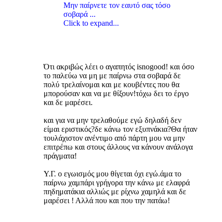
Μην παίρνετε τον εαυτό σας τόσο
σοβαρά ...
Click to expand...
Ότι ακριβώς λέει ο αγαπητός isnogood! και όσο
το παλεύω να μη με παίρνω στα σοβαρά δε
πολύ τρελαίνομαι και με κουβέντες που θα
μπορούσαν και να με θίξουν!τόχω δει το έργο
και δε μαρέσει.
και για να μην τρελαθούμε εγώ δηλαδή δεν
είμαι εριστικός?δε κάνω τον εξυπνάκια?Θα ήταν
τουλάχιστον ανέντιμο από πάρτη μου να μην
επιτρέπω και στους άλλους να κάνουν ανάλογα
πράγματα!
Υ.Γ. ο εγωισμός μου θίγεται όχι εγώ.άμα το
παίρνω χαμπάρι γρήγορα την κάνω με ελαφρά
πηδηματάκια αλλιώς με ρίχνω χαμηλά και δε
μαρέσει ! Αλλά που και που την πατάω!