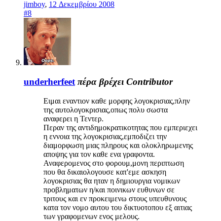
jimboy
,
12 Δεκεμβρίου 2008
#8
underherfeet
πέρα βρέχει
Contributor
Ειμαι εναντιον καθε μορφης λογοκρισιας,πλην
της αυτολογοκρισιας,οπως πολυ σωστα
αναφερει η Τεντερ.
Περαν της αντιδημοκρατικοτητας που εμπεριεχει
η εννοια της λογοκρισιας,εμποδιζει την
διαμορφωση μιας πληρους και ολοκληρωμενης
αποψης για τον καθε ενα γραφοντα.
Αναφερομενος στο φορουμ,μονη περιπτωση
που θα δικαιολογουσε κατ'εμε ασκηση
λογοκρισιας θα ηταν η δημιουργια νομικων
προβληματων η/και ποινικων ευθυνων σε
τριτους και εν προκειμενω στους υπευθυνους
κατα τον νομο αυτου του δικτυοτοπου εξ αιτιας
των γραφομενων ενος μελους.