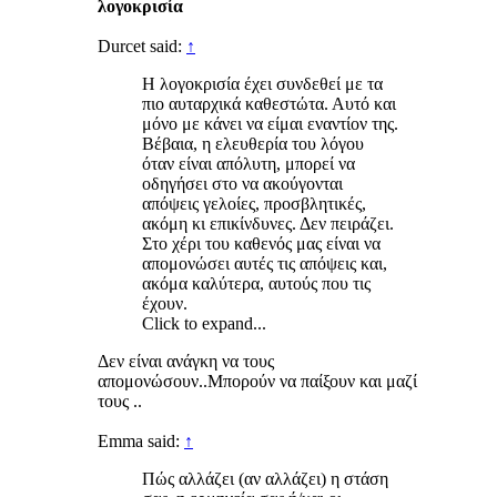
λογοκρισία
Durcet said:
↑
Η λογοκρισία έχει συνδεθεί με τα
πιο αυταρχικά καθεστώτα. Αυτό και
μόνο με κάνει να είμαι εναντίον της.
Βέβαια, η ελευθερία του λόγου
όταν είναι απόλυτη, μπορεί να
οδηγήσει στο να ακούγονται
απόψεις γελοίες, προσβλητικές,
ακόμη κι επικίνδυνες. Δεν πειράζει.
Στο χέρι του καθενός μας είναι να
απομονώσει αυτές τις απόψεις και,
ακόμα καλύτερα, αυτούς που τις
έχουν.
Click to expand...
Δεν είναι ανάγκη να τους
απομονώσουν..Μπορούν να παίξουν και μαζί
τους ..
Emma said:
↑
Πώς αλλάζει (αν αλλάζει) η στάση