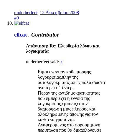
underherfeet
,
12 Δεκεμβρίου 2008
#9
elfcat
.
Contributor
Απάντηση: Re: Ελευθερία λόγου και
λογοκρισία
underherfeet said:
↑
Ειμαι εναντιον καθε μορφης
λογοκρισιας,πλην της
αυτολογοκρισιας,οπως πολυ σωστα
αναφερει η Τεντερ.
Περαν της αντιδημοκρατικοτητας
που εμπεριεχει η εννοια της
λογοκρισιας,εμποδιζει την
διαμορφωση μιας πληρους και
ολοκληρωμενης αποψης για τον
καθε ενα γραφοντα.
Αναφερομενος στο φορουμ,μονη
περιπτωση που θα δικαιολογουσε