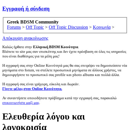
Εγγραφή ή σύνδεση
Greek BDSM Community
Forums
>
Off Topic
>
Off Topic Discussion
>
Κοινωνία
>
Απόκρυψη ανακοίνωσης
Καλώς ήρθατε στην
Ελληνική BDSM Κοινότητα
.
Βλέπετε το site μας σαν επισκέπτης και δεν έχετε πρόσβαση σε όλες τις υπηρεσίες
που είναι διαθέσιμες για τα μέλη μας!
Η εγγραφή σας στην Online Κοινότητά μας θα σας επιτρέψει να δημοσιεύσετε νέα
μηνύματα στο forum, να στείλετε προσωπικά μηνύματα σε άλλους χρήστες, να
δημιουργήσετε το προσωπικό σας profile και photo albums και πολλά άλλα.
Η εγγραφή σας είναι γρήγορη, εύκολη και δωρεάν.
Γίνετε μέλος στην Online Κοινότητα.
Αν συναντήσετε οποιοδήποτε πρόβλημα κατά την εγγραφή σας, παρακαλώ
επικοινωνήστε μαζί μας
.
Ελευθερία λόγου και
λογοκρισία