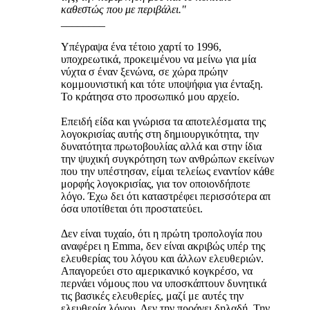
καθεστώς που με περιβάλει."
________
Υπέγραψα ένα τέτοιο χαρτί το 1996,
υποχρεωτικά, προκειμένου να μείνω για μία
νύχτα σ έναν ξενώνα, σε χώρα πρώην
κομμουνιστική και τότε υποψήφια για ένταξη.
Το κράτησα στο προσωπικό μου αρχείο.
Επειδή είδα και γνώρισα τα αποτελέσματα της
λογοκρισίας αυτής στη δημιουργικότητα, την
δυνατότητα πρωτοβουλίας αλλά και στην ίδια
την ψυχική συγκρότηση των ανθρώπων εκείνων
που την υπέστησαν, είμαι τελείως εναντίον κάθε
μορφής λογοκρισίας, για τον οποιονδήποτε
λόγο. Έχω δει ότι καταστρέφει περισσότερα απ
όσα υποτίθεται ότι προστατεύει.
Δεν είναι τυχαίο, ότι η πρώτη τροπολογία που
αναφέρει η Emma, δεν είναι ακριβώς υπέρ της
ελευθερίας του λόγου και άλλων ελευθεριών.
Απαγορεύει στο αμερικανικό κογκρέσο, να
περνάει νόμους που να υποσκάπτουν δυνητικά
τις βασικές ελευθερίες, μαζί με αυτές την
ελευθερία λόγου. Δεν την προάγει δηλαδή. Την