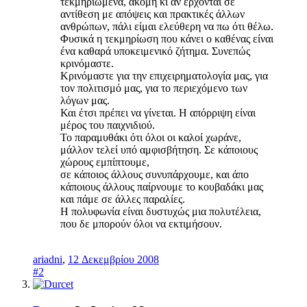
τεκμηριωμένα, ακόμη κι αν έρχονται σε
αντίθεση με απόψεις και πρακτικές άλλων
ανθρώπων, πάλι είμαι ελεύθερη να πω ότι θέλω.
Φυσικά η τεκμηρίωση που κάνει ο καθένας είναι
ένα καθαρά υποκειμενικό ζήτημα. Συνεπώς
κρινόμαστε.
Κρινόμαστε για την επιχειρηματολογία μας, για
τον πολιτισμό μας, για το περιεχόμενο των
λόγων μας.
Και έτσι πρέπει να γίνεται. Η απόρριψη είναι
μέρος του παιχνιδιού.
Το παραμυθάκι ότι όλοι οι καλοί χωράνε,
μάλλον τελεί υπό αμφισβήτηση. Σε κάποιους
χώρους εμπίπτουμε,
σε κάποιος άλλους συνυπάρχουμε, και άπο
κάποιους άλλους παίρνουμε το κουβαδάκι μας
και πάμε σε άλλες παραλίες.
Η πολυφωνία είναι δυστυχώς μια πολυτέλεια,
που δε μπορούν όλοι να εκτιμήσουν.
ariadni
,
12 Δεκεμβρίου 2008
#2