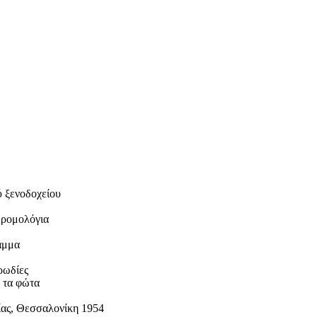
ύ ξενοδοχείου
 δρομολόγια
ράμμα
ρωδίες
 τα φώτα
ίας, Θεσσαλονίκη 1954