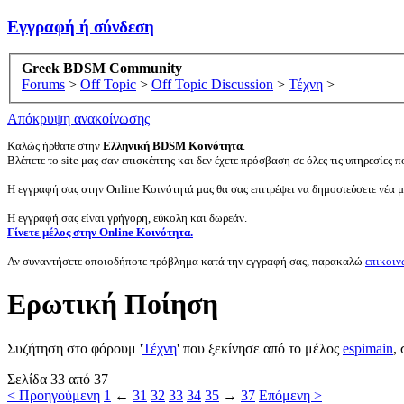
Εγγραφή ή σύνδεση
Greek BDSM Community
Forums
>
Off Topic
>
Off Topic Discussion
>
Τέχνη
>
Απόκρυψη ανακοίνωσης
Καλώς ήρθατε στην
Ελληνική BDSM Κοινότητα
.
Βλέπετε το site μας σαν επισκέπτης και δεν έχετε πρόσβαση σε όλες τις υπηρεσίες πο
Η εγγραφή σας στην Online Κοινότητά μας θα σας επιτρέψει να δημοσιεύσετε νέα 
Η εγγραφή σας είναι γρήγορη, εύκολη και δωρεάν.
Γίνετε μέλος στην Online Κοινότητα.
Αν συναντήσετε οποιοδήποτε πρόβλημα κατά την εγγραφή σας, παρακαλώ
επικοιν
Ερωτική Ποίηση
Συζήτηση στο φόρουμ '
Τέχνη
' που ξεκίνησε από το μέλος
espimain
,
Σελίδα 33 από 37
< Προηγούμενη
1
←
31
32
33
34
35
→
37
Επόμενη >