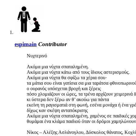
espimain
Contributor
Νυχτερινό
Ακόμα μια νύχτα σπαταλημένη.
Ακόμα μια νύχτα κάτω από τους ίδιους αστερισμούς.
Ακόμα μια νύχτα θα σφίξω τα χέρια σου·
τα μάτια σου είναι γατίσια σα μια ταράτσα φθινοπωρινο
ο ουρανός υπόσχεται βροχή και ξέρεις
πόσο χλομιάζουν οι ώρες, τα τρένα αρχίζουν χειμερινά
κι ύστερα δεν ξέρω αν θ’ ακούω για πάντα
εκείνη τη ραγισματιά στη φωνή, εσένα μονάχα ή ένα γ
δίχως καν σκέψη ανταπόκρισης
Ακόμα μια νύχτα σπαταλημένη, χαμένος σε παιδικές χο
θυμάμαι ένα κλάμα παιδιού όταν οι δρόμοι χαμηλώνουν
Nίκος – Αλέξης Ασλάνογλου, Δύσκολος θάνατος, Κοχλ