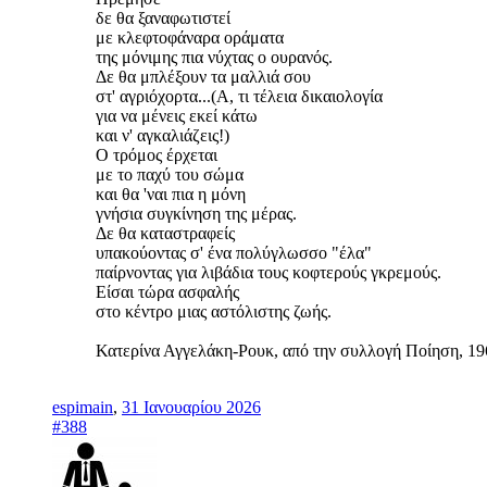
δε θα ξαναφωτιστεί
με κλεφτοφάναρα οράματα
της μόνιμης πια νύχτας ο ουρανός.
Δε θα μπλέξουν τα μαλλιά σου
στ' αγριόχορτα...(Α, τι τέλεια δικαιολογία
για να μένεις εκεί κάτω
και ν' αγκαλιάζεις!)
Ο τρόμος έρχεται
με το παχύ του σώμα
και θα 'ναι πια η μόνη
γνήσια συγκίνηση της μέρας.
Δε θα καταστραφείς
υπακούοντας σ' ένα πολύγλωσσο "έλα"
παίρνοντας για λιβάδια τους κοφτερούς γκρεμούς.
Είσαι τώρα ασφαλής
στο κέντρο μιας αστόλιστης ζωής.
Κατερίνα Αγγελάκη-Ρουκ, από την συλλογή Ποίηση, 19
espimain
,
31 Ιανουαρίου 2026
#388