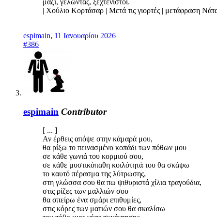
μαζί, γελώντας, ξεχτένιστοι.
| Χούλιο Κορτάσαρ | Μετά τις γιορτές | μετάφραση Νάτ
espimain
,
11 Ιανουαρίου 2026
#386
espimain
Contributor
[ ... ]
Αν έρθεις απόψε στην κάμαρά μου,
θα ρίξω το πεινασμένο κοπάδι των πόθων μου
σε κάθε γωνιά του κορμιού σου,
σε κάθε μυστικόπαθη κοιλότητά του θα σκάψω
το καυτό πέρασμα της λύτρωσης,
στη γλώσσα σου θα πω ψιθυριστά χίλια τραγούδια,
στις ρίζες των μαλλιών σου
θα σπείρω ένα σμάρι επιθυμίες,
στις κόρες των ματιών σου θα σκαλίσω