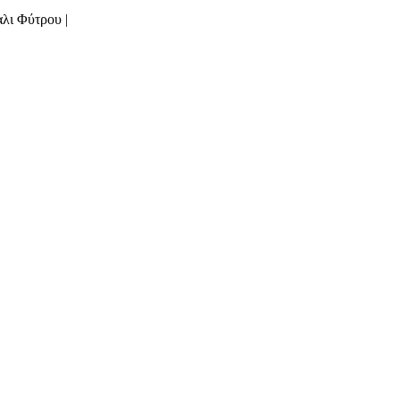
αλι Φύτρου |