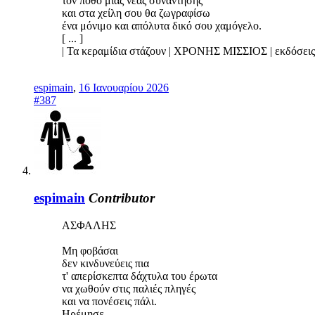
τον πόθο μιας νέας συνάντησης
και στα χείλη σου θα ζωγραφίσω
ένα μόνιμο και απόλυτα δικό σου χαμόγελο.
[ ... ]
| Τα κεραμίδια στάζουν | ΧΡΟΝΗΣ ΜΙΣΣΙΟΣ | εκδόσε
espimain
,
16 Ιανουαρίου 2026
#387
espimain
Contributor
ΑΣΦΑΛΗΣ
Μη φοβάσαι
δεν κινδυνεύεις πια
τ' απερίσκεπτα δάχτυλα του έρωτα
να χωθούν στις παλιές πληγές
και να πονέσεις πάλι.
Ηρέμησε