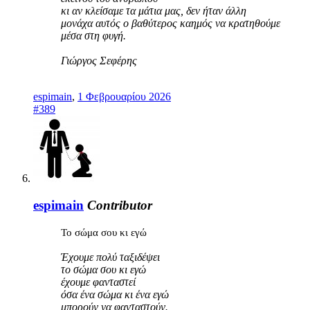
κι αν κλείσαμε τα μάτια μας, δεν ήταν άλλη
μονάχα αυτός ο βαθύτερος καημός να κρατηθούμε
μέσα στη φυγή.
Γιώργος Σεφέρης
espimain
,
1 Φεβρουαρίου 2026
#389
espimain
Contributor
Το σώμα σου κι εγώ
Έχουμε πολύ ταξιδέψει
το σώμα σου κι εγώ
έχουμε φανταστεί
όσα ένα σώμα κι ένα εγώ
μπορούν να φανταστούν.