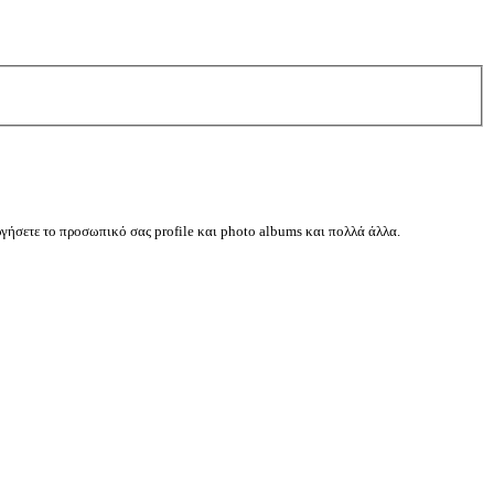
ργήσετε το προσωπικό σας profile και photo albums και πολλά άλλα.