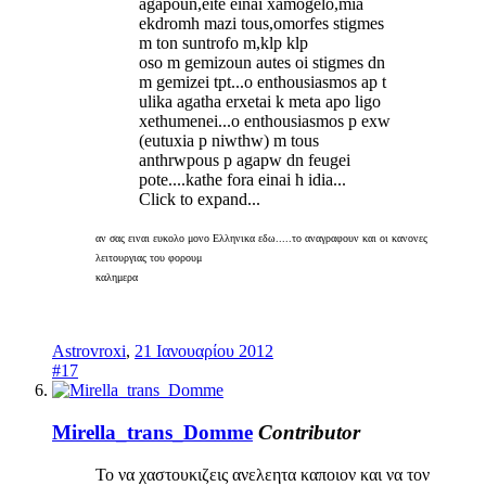
agapoun,eite einai xamogelo,mia
ekdromh mazi tous,omorfes stigmes
m ton suntrofo m,klp klp
oso m gemizoun autes oi stigmes dn
m gemizei tpt...o enthousiasmos ap t
ulika agatha erxetai k meta apo ligo
xethumenei...o enthousiasmos p exw
(eutuxia p niwthw) m tous
anthrwpous p agapw dn feugei
pote....kathe fora einai h idia...
Click to expand...
αν σας ειναι ευκολο μονο Ελληνικα εδω.....το αναγραφουν και οι κανονες
λειτουργιας του φορουμ
καλημερα
Astrovroxi
,
21 Ιανουαρίου 2012
#17
Mirella_trans_Domme
Contributor
Το να χαστουκιζεις ανελεητα καποιον και να τον