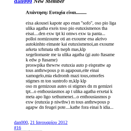
dan000
New Member
Απάντηση: Ευτυχία είναι.........
eixa akousei kapote apo enan ''sofo'', oso pio liga
ulika agatha exeis toso pio eutuxismenos tha
eisai....den exw tpt ki omws exw ta panta...
polloi nomizoume oti an exoume ena akrivo
autokinhto eimaste kai eutuxismenoi,an exoume
arketa xrhmata sth tseph mas,klp
xegeliomaste me ta ulika agatha (gi auto ftasame
k edw p ftasame)
proswpika thewrw eutuxia auto p eisprattw ap
tous anthrwpous p m agapoun,eite einai
xamogelo,mia ekdromh mazi tous,omorfes
stigmes m ton suntrofo m,klp klp
oso m gemizoun autes oi stigmes dn m gemizei
tpt...o enthousiasmos ap t ulika agatha erxetai k
meta apo ligo xethumenei...o enthousiasmos p
exw (eutuxia p niwthw) m tous anthrwpous p
agapw dn feugei pote....kathe fora einai h idia...
dan000
,
21 Ιανουαρίου 2012
#16