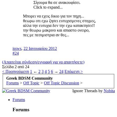
Σίγουρα θα σε ανακουφίσει.
Click to expand...
Μπορει να εχεις δικιο για τον πηχη...
θεωρω οτι εχω ζησει ευτυχισμενες στιγμες,
αλλα την ευτυχια δεν την εχω κατακτησει!!
την θεωρω μακρινο και απιαστο ονειρο,
πες με πεσιμιστρια αν θες...
issws
,
22 Ιανουαρίου 2012
#24
(Απαιτείται σύνδεση/εγγραφή για να απαντήσετε)
Σελίδα 2 από 24
< Προηγούμενη
1
←
2
3
4
5
6
→
24
Επόμενη >
Greek BDSM Community
Forums
>
Off Topic
>
Off Topic Discussion
>
Ignore Threads by
Nobita
Forums
Forums