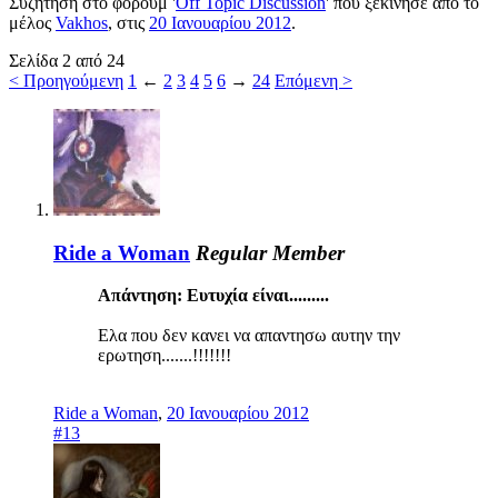
Συζήτηση στο φόρουμ '
Off Topic Discussion
' που ξεκίνησε από το
μέλος
Vakhos
, στις
20 Ιανουαρίου 2012
.
Σελίδα 2 από 24
< Προηγούμενη
1
←
2
3
4
5
6
→
24
Επόμενη >
Ride a Woman
Regular Member
Απάντηση: Ευτυχία είναι.........
Ελα που δεν κανει να απαντησω αυτην την
ερωτηση.......!!!!!!!
Ride a Woman
,
20 Ιανουαρίου 2012
#13