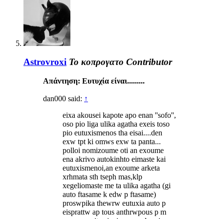
Astrovroxi
Το κοπρογατο
Contributor
Απάντηση: Ευτυχία είναι.........
dan000 said:
↑
eixa akousei kapote apo enan ''sofo'',
oso pio liga ulika agatha exeis toso
pio eutuxismenos tha eisai....den
exw tpt ki omws exw ta panta...
polloi nomizoume oti an exoume
ena akrivo autokinhto eimaste kai
eutuxismenoi,an exoume arketa
xrhmata sth tseph mas,klp
xegeliomaste me ta ulika agatha (gi
auto ftasame k edw p ftasame)
proswpika thewrw eutuxia auto p
eisprattw ap tous anthrwpous p m