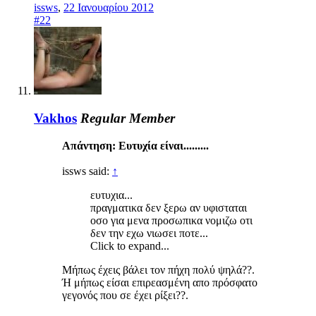
issws
,
22 Ιανουαρίου 2012
#22
Vakhos
Regular Member
Απάντηση: Ευτυχία είναι.........
issws said:
↑
ευτυχια...
πραγματικα δεν ξερω αν υφισταται
οσο για μενα προσωπικα νομιζω οτι
δεν την εχω νιωσει ποτε...
Click to expand...
Μήπως έχεις βάλει τον πήχη πολύ ψηλά??.
Ή μήπως είσαι επιρεασμένη απο πρόσφατο
γεγονός που σε έχει ρίξει??.