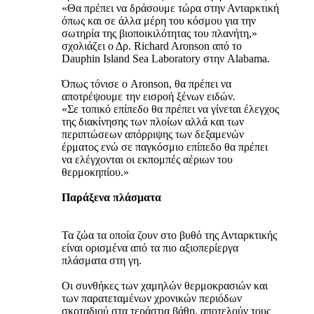
«Θα πρέπει να δράσουμε τώρα στην Ανταρκτική
όπως και σε άλλα μέρη του κόσμου για την
σωτηρία της βιοποικιλότητας του πλανήτη,»
σχολιάζει ο Δρ. Richard Aronson από το
Dauphin Island Sea Laboratory στην Alabama.
Όπως τόνισε ο Aronson, θα πρέπει να
αποτρέψουμε την εισροή ξένων ειδών.
«Σε τοπικό επίπεδο θα πρέπει να γίνεται έλεγχος
της διακίνησης των πλοίων αλλά και των
περιπτώσεων απόρριψης των δεξαμενών
έρματος ενώ σε παγκόσμιο επίπεδο θα πρέπει
να ελέγχονται οι εκπομπές αέριων του
θερμοκηπίου.»
Παράξενα πλάσματα
Τα ζώα τα οποία ζουν στο βυθό της Ανταρκτικής
είναι ορισμένα από τα πιο αξιοπερίεργα
πλάσματα στη γη.
Οι συνθήκες των χαμηλών θερμοκρασιών και
των παρατεταμένων χρονικών περιόδων
σκοταδιού στα τεράστια βάθη, αποτελούν τους