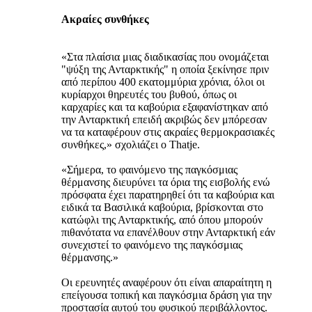
Ακραίες συνθήκες
«Στα πλαίσια μιας διαδικασίας που ονομάζεται
"ψύξη της Ανταρκτικής" η οποία ξεκίνησε πριν
από περίπου 400 εκατομμύρια χρόνια, όλοι οι
κυρίαρχοι θηρευτές του βυθού, όπως οι
καρχαρίες και τα καβούρια εξαφανίστηκαν από
την Ανταρκτική επειδή ακριβώς δεν μπόρεσαν
να τα καταφέρουν στις ακραίες θερμοκρασιακές
συνθήκες,» σχολιάζει ο Thatje.
«Σήμερα, το φαινόμενο της παγκόσμιας
θέρμανσης διευρύνει τα όρια της εισβολής ενώ
πρόσφατα έχει παρατηρηθεί ότι τα καβούρια και
ειδικά τα Βασιλικά καβούρια, βρίσκονται στο
κατώφλι της Ανταρκτικής, από όπου μπορούν
πιθανότατα να επανέλθουν στην Ανταρκτική εάν
συνεχιστεί το φαινόμενο της παγκόσμιας
θέρμανσης.»
Οι ερευνητές αναφέρουν ότι είναι απαραίτητη η
επείγουσα τοπική και παγκόσμια δράση για την
προστασία αυτού του φυσικού περιβάλλοντος.