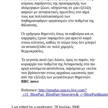
κύριους παράγοντες της προσαρμογής των
ιδιόμορφων ζώων, οδηγώντας σε μια εξέλιξη
ψαριών με αντιψυκτικές πρωτεΐνες στο αίμα
τους και πολλαπλασιασμού των
διηθηματοφάγων οργανισμών στο πυθμένα της
θάλασσας.
Οι γρήγοροι θηρευτές όπως τα καβούρια και οι
καρχαρίες έχουν παραμείνει για αρκετό καιρό
στους κόλπους, καθώς το σώμα τους δεν μπορεί
να ανταπεξέλθει σε πολύ χαμηλές
θερμοκρασίες.
Το γεγονός αυτό έχει δώσει, προς το παρόν, την
κυριαρχία του πυθμένα της Ανταρκτικής στα πιο
αργά κινούμενα ασπόνδυλα, παρόμοια με εκείνα
που βρίσκονταν στους αρχαίους ωκεανούς πριν
από την εξέλιξη των μεγαλύτερων θηρευτών.
BBC news
Reference:
http://npsailas.spaces.live.com/?
_c11_BlogPart_BlogPart=blogview&_c=BlogPart&pa
Last edited by a moderator:
28 Ιουλίου 2008