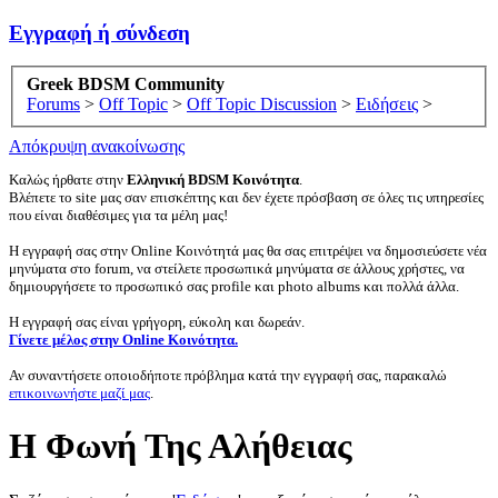
Εγγραφή ή σύνδεση
Greek BDSM Community
Forums
>
Off Topic
>
Off Topic Discussion
>
Ειδήσεις
>
Απόκρυψη ανακοίνωσης
Καλώς ήρθατε στην
Ελληνική BDSM Κοινότητα
.
Βλέπετε το site μας σαν επισκέπτης και δεν έχετε πρόσβαση σε όλες τις υπηρεσίες
που είναι διαθέσιμες για τα μέλη μας!
Η εγγραφή σας στην Online Κοινότητά μας θα σας επιτρέψει να δημοσιεύσετε νέα
μηνύματα στο forum, να στείλετε προσωπικά μηνύματα σε άλλους χρήστες, να
δημιουργήσετε το προσωπικό σας profile και photo albums και πολλά άλλα.
Η εγγραφή σας είναι γρήγορη, εύκολη και δωρεάν.
Γίνετε μέλος στην Online Κοινότητα.
Αν συναντήσετε οποιοδήποτε πρόβλημα κατά την εγγραφή σας, παρακαλώ
επικοινωνήστε μαζί μας
.
Η Φωνή Της Αλήθειας