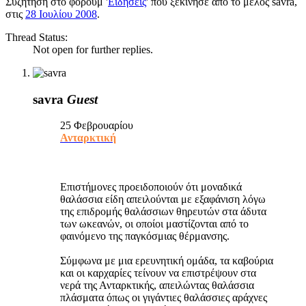
Συζήτηση στο φόρουμ '
Ειδήσεις
' που ξεκίνησε από το μέλος
savra
,
στις
28 Ιουλίου 2008
.
Thread Status:
Not open for further replies.
savra
Guest
25 Φεβρουαρίου
Ανταρκτική
Επιστήμονες προειδοποιούν ότι μοναδικά
θαλάσσια είδη απειλούνται με εξαφάνιση λόγω
της επιδρομής θαλάσσιων θηρευτών στα άδυτα
των ωκεανών, οι οποίοι μαστίζονται από το
φαινόμενο της παγκόσμιας θέρμανσης.
Σύμφωνα με μια ερευνητική ομάδα, τα καβούρια
και οι καρχαρίες τείνουν να επιστρέψουν στα
νερά της Ανταρκτικής, απειλώντας θαλάσσια
πλάσματα όπως οι γιγάντιες θαλάσσιες αράχνες