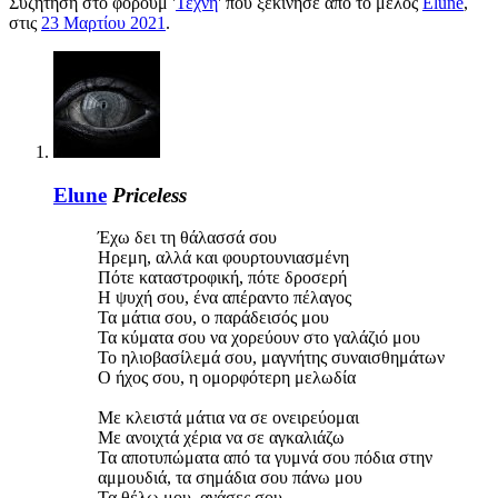
Συζήτηση στο φόρουμ '
Τέχνη
' που ξεκίνησε από το μέλος
Elune
,
στις
23 Μαρτίου 2021
.
Elune
Priceless
Έχω δει τη θάλασσά σου
Ηρεμη, αλλά και φουρτουνιασμένη
Πότε καταστροφική, πότε δροσερή
Η ψυχή σου, ένα απέραντο πέλαγος
Τα μάτια σου, ο παράδεισός μου
Τα κύματα σου να χορεύουν στο γαλάζιό μου
Το ηλιοβασίλεμά σου, μαγνήτης συναισθημάτων
Ο ήχος σου, η ομορφότερη μελωδία
Με κλειστά μάτια να σε ονειρεύομαι
Με ανοιχτά χέρια να σε αγκαλιάζω
Τα αποτυπώματα από τα γυμνά σου πόδια στην
αμμουδιά, τα σημάδια σου πάνω μου
Τα θέλω μου, ανάσες σου