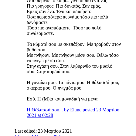
Οσο περνάει ο καιρός γίνεται πιο έντονος
Πιο γρήγορος. Πιο δυνατός. Σαν εμάς.
Εμεις σαν ένα. Ένα και αδιαίρετο.
Οσα περισσότερα περνάμε τόσο πιο πολύ
δενόμαστε
Τόσο πιο αγαπιόμαστε. Τόσο πιο πολύ
συνδεόμαστε.
Τα κύματά σου με σκεπάζουν. Με τραβούν στον
βυθό σου.
Με πνίγουν. Με πνίγουν μέσα σου. Θέλω τόσο
να πνιγώ μέσα σου.
Στην αγάπη σου. Στον λαβύρινθο του μυαλό
σου. Στην καρδιά σου.
Η γυναίκα μου. Τα πάντα μου. Η θάλασσά μου,
ο αέρας μου. Ο πνιγμός μου.
Εσύ. H (Μ)ία και μοναδική για μένα.
Η Θάλασσά σου... by Elune posted 23 Μαρτίου
2021 at 02:28
Last edited:
23 Μαρτίου 2021