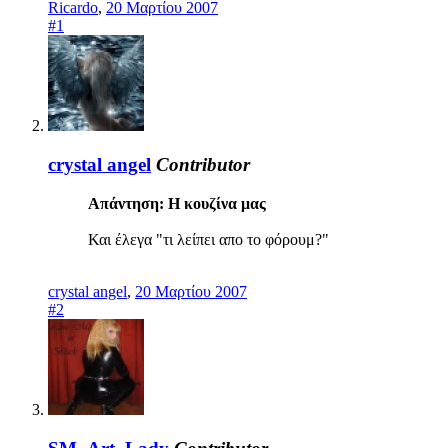
Ricardo
,
20 Μαρτίου 2007
#1
crystal angel
Contributor
Απάντηση: Η κουζίνα μας
Και έλεγα "τι λείπει απο το φόρουμ?"
crystal angel
,
20 Μαρτίου 2007
#2