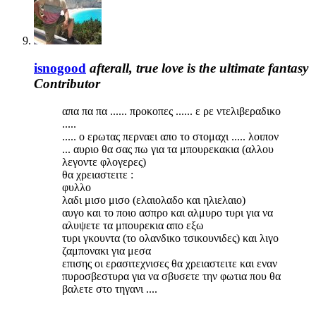
isnogood
afterall, true love is the ultimate fantasy
Contributor
απα πα πα ...... προκοπες ...... ε ρε ντελιβεραδικο
.....
..... ο ερωτας περναει απο το στομαχι ..... λοιπον
... αυριο θα σας πω για τα μπουρεκακια (αλλου
λεγοντε φλογερες)
θα χρειαστειτε :
φυλλο
λαδι μισο μισο (ελαιολαδο και ηλιελαιο)
αυγο και το ποιο ασπρο και αλμυρο τυρι για να
αλυψετε τα μπουρεκια απο εξω
τυρι γκουντα (το ολανδικο τσικουνιδες) και λιγο
ζαμπονακι για μεσα
επισης οι ερασιτεχνισες θα χρειαστειτε και εναν
πυροσβεστυρα για να σβυσετε την φωτια που θα
βαλετε στο τηγανι ....