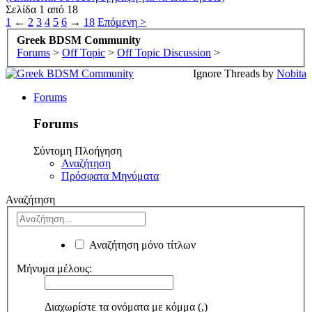
Σελίδα 1 από 18
1
←
2
3
4
5
6
→
18
Επόμενη >
Greek BDSM Community
Forums
>
Off Topic
>
Off Topic Discussion
>
Ignore Threads by
Nobita
Forums
Forums
Σύντομη Πλοήγηση
Αναζήτηση
Πρόσφατα Μηνύματα
Αναζήτηση
Αναζήτηση μόνο τίτλων
Μήνυμα μέλους:
Διαχωρίστε τα ονόματα με κόμμα (,)