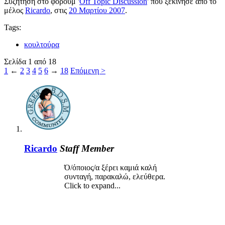
Συζήτηση στο φόρουμ '
Off Topic Discussion
' που ξεκίνησε από το
μέλος
Ricardo
, στις
20 Μαρτίου 2007
.
Tags:
κουλτούρα
Σελίδα 1 από 18
1
←
2
3
4
5
6
→
18
Επόμενη >
Ricardo
Staff Member
Ό/όποιος/α ξέρει καμιά καλή
συνταγή, παρακαλώ, ελεύθερα.
Click to expand...