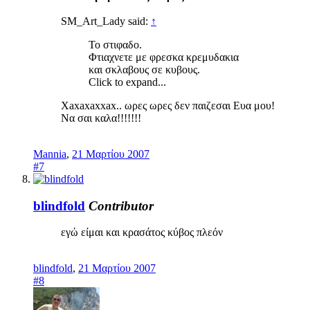
SM_Art_Lady said:
↑
Το στιφαδο.
Φτιαχνετε με φρεσκα κρεμυδακια
και σκλαβους σε κυβους.
Click to expand...
Xaxaxaxxax.. ωρες ωρες δεν παιζεσαι Ευα μου!
Να σαι καλα!!!!!!!
Mannia
,
21 Μαρτίου 2007
#7
blindfold
Contributor
εγώ είμαι και κρασάτος κύβος πλεόν
blindfold
,
21 Μαρτίου 2007
#8