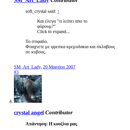
SM_Art_Lady
Contributor
soft_crystal said:
↑
Και έλεγα "τι λείπει απο το
φόρουμ?"
Click to expand...
Το στιφαδο.
Φτιαχνετε με φρεσκα κρεμυδακια και σκλαβους
σε κυβους.
SM_Art_Lady
,
20 Μαρτίου 2007
#3
crystal angel
Contributor
Απάντηση: Η κουζίνα μας