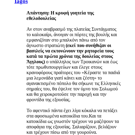
Iagos
Απάντηση: Η κρυφή γοητεία της
εθελοδουλείας
Αν στον αναβρασμό της πλατείας Συντάγματος
το καλοκαίρι, άνοιγαν οι πόρτες της βουλής και
εμφανιζόταν στο μπαλκόνι πάνω από τον
άγνωστο στρατιώτη
(εκεί που συνήθιζαν οι
βασιλείς να εκτονώνουν την ρητορεία τους
κατά τα πρώτα χρόνια της δουλείας στους
Άγγλους)
ο υπάλληλος των Τροικανών και έως
τότε πρωθυπουργεύων και έλεγε στους
κρανοφόρους πραίτορες του «Κέραστε τα παιδιά
μια λεμονάδα γιατί κάνει και ζέστη» το
αγανακτισμένο πόπολο θα σήκωνε τις Ελληνικές
σημαίες του, θα έψελνε τον ύμνο του Σολωμού
και θα χειροκροτούσε την παροχή και την
φροντίδα της εξουσίας.
Το αφεντικό πάντα έχει λίγα κόκαλα να πετάξει
στα αφοσιωμένα κατοικίδια του.Και τα
κατοικίδια ως γνωστόν τρέχουν να μαζέψουν τα
αποφάγια της εξουσίας. Σαλιαρίζουν, βελάζουν
και τρέχουν πίσω από την γουρούνα.