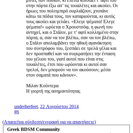
μύτες των ποδιών, κι έπειτα κολλάει τ’ αφτί του
στην πόρτα έξω απ’ τις τουαλέτες και ακούει. Οι
ήρωες του πολιτμπιρό ουρλιάζουν, χτυπάνε
κάτω τα πόδια τους, τον καταριούνται, κι αυτός
τους ακούει και γελάει. «Ελεγε ψέματα! Ελεγε
ψέματα!» ωρύεται ο Χρουστσόφ, η φωνή του
αντηχεί, και ο Στάλιν, με τ’ αφτί κολλημένο στην
πόρτα, α, σαν να τον βλέπω, σαν να τον βλέπω,
ο Στάλιν απολαμβάνει την ηθική αγανάκτηση
του συντρόφου του, ξεσπάει σε τρελά γέλια και
δεν προσπαθεί καν να συγκρατήσει την ένταση
του γέλιου του, γιατί αυτοί που είναι στις
τουαλέτες, έτσι που ωρύονται κι αυτοί σαν
τρελοί, δεν μπορούν να τον ακούσουν, μέσα
στον σαματά που κάνουν».
Μιλαν Κούντερα
Η γιορτή της ασημαντότητας
underherfeet
,
22 Αυγούστου 2014
#6
(Απαιτείται σύνδεση/εγγραφή για να απαντήσετε)
Greek BDSM Community