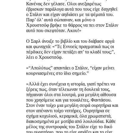
Κανένας δεν γέλασε. Ολοι ανεξαιρέτως
έβρισκαν παράλογα αυτά που τους είχε διηγηθεί
ο Στάλιν και είχαν αηδιάσει με τα ψέματά του.
Παρ’ όλ’ αυτά σώπαιναν, και μόνο ο
Χρουστσόφ βρήκε το θάρρος να πει στον Στάλιν
αυτό που σκεφτόταν. Ακου!»
Ο Σαρλ άνοιξε το βιβλίο και του διάβασε αργά
και φωναχτά: «“Τι; Εννοείς πραγματικά πως οι
πέρδικες δεν είχαν πετάξει απ’ το κλαδί τους;”,
λέει ο Χρουστσόφ.
»“Απολύτως” απαντάει ο Στάλιν, “είχαν μείνει
κουρνιασμένες στο ίδιο σημείο.”
»Αλλά έχει συνέχεια η ιστορία, γιατί πρέπει να
ξέρεις πως, όταν τέλειωναν τη δουλειά τους,
πήγαιναν όλοι στα λουτρά, μια μεγάλη αίθουσα
που χρησίμευε και για τουαλέτες. Φαντάσου.
Στον έναν τοίχο μια μεγάλη σειρά ουρητήρια και
στον απέναντι τοίχο νιπτήρες. Ουρητήρια σε
σχήμα κοχυλιού, κεραμικά, όλα χρωματιστά,
διακοσμημένα με μοτίβα από λουλούδια. Κάθε
μέλος της συντροφιάς του Στάλιν είχε το δικό
του ουρητήριο, που το είχε φτιάξει και το είχε