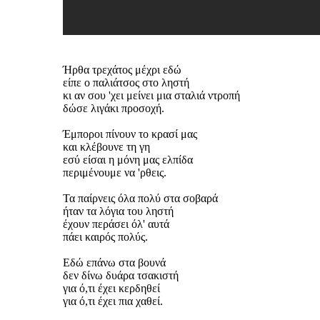
Ήρθα τρεχάτος μέχρι εδώ
είπε ο παλιάτσος στο ληστή
κι αν σου 'χει μείνει μια σταλιά ντροπή
δώσε λιγάκι προσοχή.
Έμποροι πίνουν το κρασί μας
και κλέβουνε τη γη
εσύ είσαι η μόνη μας ελπίδα
περιμένουμε να 'ρθεις.
Τα παίρνεις όλα πολύ στα σοβαρά
ήταν τα λόγια του ληστή
έχουν περάσει όλ' αυτά
πάει καιρός πολύς.
Εδώ επάνω στα βουνά
δεν δίνω δυάρα τσακιστή
για ό,τι έχει κερδηθεί
για ό,τι έχει πια χαθεί.