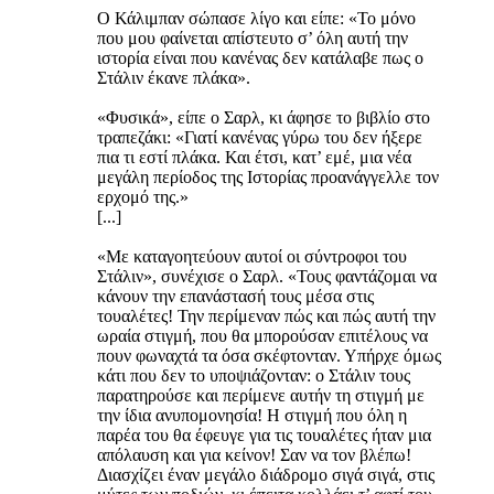
Ο Κάλιμπαν σώπασε λίγο και είπε: «Το μόνο
που μου φαίνεται απίστευτο σ’ όλη αυτή την
ιστορία είναι που κανένας δεν κατάλαβε πως ο
Στάλιν έκανε πλάκα».
«Φυσικά», είπε ο Σαρλ, κι άφησε το βιβλίο στο
τραπεζάκι: «Γιατί κανένας γύρω του δεν ήξερε
πια τι εστί πλάκα. Και έτσι, κατ’ εμέ, μια νέα
μεγάλη περίοδος της Ιστορίας προανάγγελλε τον
ερχομό της.»
[...]
«Με καταγοητεύουν αυτοί οι σύντροφοι του
Στάλιν», συνέχισε ο Σαρλ. «Τους φαντάζομαι να
κάνουν την επανάστασή τους μέσα στις
τουαλέτες! Την περίμεναν πώς και πώς αυτή την
ωραία στιγμή, που θα μπορούσαν επιτέλους να
πουν φωναχτά τα όσα σκέφτονταν. Υπήρχε όμως
κάτι που δεν το υποψιάζονταν: ο Στάλιν τους
παρατηρούσε και περίμενε αυτήν τη στιγμή με
την ίδια ανυπομονησία! Η στιγμή που όλη η
παρέα του θα έφευγε για τις τουαλέτες ήταν μια
απόλαυση και για κείνον! Σαν να τον βλέπω!
Διασχίζει έναν μεγάλο διάδρομο σιγά σιγά, στις