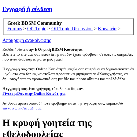
Εγγραφή ή σύνδεση
Greek BDSM Community
Forums
>
Off Topic
>
Off Topic Discussion
>
Κοινωνία
>
Απόκρυψη ανακοίνωσης
Καλώς ήρθατε στην
Ελληνική BDSM Κοινότητα
.
Βλέπετε το site μας σαν επισκέπτης και δεν έχετε πρόσβαση σε όλες τις υπηρεσίες
που είναι διαθέσιμες για τα μέλη μας!
Η εγγραφή σας στην Online Κοινότητά μας θα σας επιτρέψει να δημοσιεύσετε νέα
μηνύματα στο forum, να στείλετε προσωπικά μηνύματα σε άλλους χρήστες, να
δημιουργήσετε το προσωπικό σας profile και photo albums και πολλά άλλα.
Η εγγραφή σας είναι γρήγορη, εύκολη και δωρεάν.
Γίνετε μέλος στην Online Κοινότητα.
Αν συναντήσετε οποιοδήποτε πρόβλημα κατά την εγγραφή σας, παρακαλώ
επικοινωνήστε μαζί μας
.
Η κρυφή γοητεία της
εθελοδουλείας