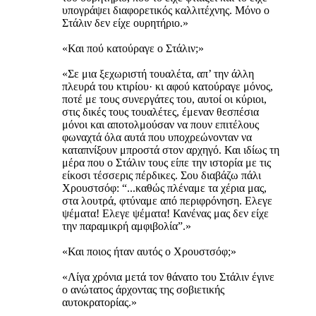
υπογράψει διαφορετικός καλλιτέχνης. Μόνο ο
Στάλιν δεν είχε ουρητήριο.»
«Και πού κατούραγε ο Στάλιν;»
«Σε μια ξεχωριστή τουαλέτα, απ’ την άλλη
πλευρά του κτιρίου· κι αφού κατούραγε μόνος,
ποτέ με τους συνεργάτες του, αυτοί οι κύριοι,
στις δικές τους τουαλέτες, έμεναν θεσπέσια
μόνοι και αποτολμούσαν να πουν επιτέλους
φωναχτά όλα αυτά που υποχρεώνονταν να
καταπνίξουν μπροστά στον αρχηγό. Και ιδίως τη
μέρα που ο Στάλιν τους είπε την ιστορία με τις
είκοσι τέσσερις πέρδικες. Σου διαβάζω πάλι
Χρουστσόφ: “...καθώς πλέναμε τα χέρια μας,
στα λουτρά, φτύναμε από περιφρόνηση. Ελεγε
ψέματα! Ελεγε ψέματα! Κανένας μας δεν είχε
την παραμικρή αμφιβολία”.»
«Και ποιος ήταν αυτός ο Χρουστσόφ;»
«Λίγα χρόνια μετά τον θάνατο του Στάλιν έγινε
ο ανώτατος άρχοντας της σοβιετικής
αυτοκρατορίας.»