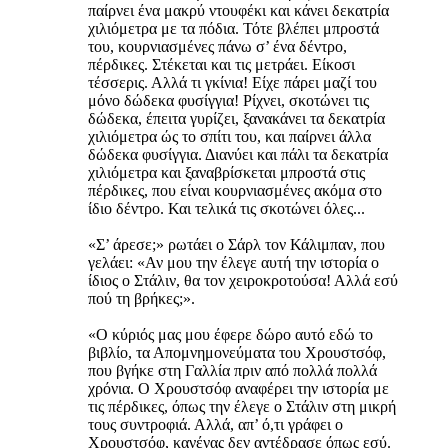
παίρνει ένα μακρύ ντουφέκι και κάνει δεκατρία
χιλιόμετρα με τα πόδια. Τότε βλέπει μπροστά
του, κουρνιασμένες πάνω σ’ ένα δέντρο,
πέρδικες. Στέκεται και τις μετράει. Είκοσι
τέσσερις. Αλλά τι γκίνια! Είχε πάρει μαζί του
μόνο δώδεκα φυσίγγια! Ρίχνει, σκοτώνει τις
δώδεκα, έπειτα γυρίζει, ξανακάνει τα δεκατρία
χιλιόμετρα ώς το σπίτι του, και παίρνει άλλα
δώδεκα φυσίγγια. Διανύει και πάλι τα δεκατρία
χιλιόμετρα και ξαναβρίσκεται μπροστά στις
πέρδικες, που είναι κουρνιασμένες ακόμα στο
ίδιο δέντρο. Και τελικά τις σκοτώνει όλες...
«Σ’ άρεσε;» ρωτάει ο Σάρλ τον Κάλιμπαν, που
γελάει: «Αν μου την έλεγε αυτή την ιστορία ο
ίδιος ο Στάλιν, θα τον χειροκροτούσα! Αλλά εσύ
πού τη βρήκες;».
«Ο κύριός μας μου έφερε δώρο αυτό εδώ το
βιβλίο, τα Απομνημονεύματα του Χρουστσόφ,
που βγήκε στη Γαλλία πριν από πολλά πολλά
χρόνια. Ο Χρουστσόφ αναφέρει την ιστορία με
τις πέρδικες, όπως την έλεγε ο Στάλιν στη μικρή
τους συντροφιά. Αλλά, απ’ ό,τι γράφει ο
Χρουστσόφ, κανένας δεν αντέδρασε όπως εσύ.