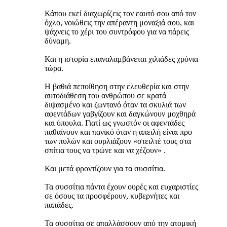
Κάπου εκεί διαχωρίζεις τον εαυτό σου από τον
όχλο, νοιώθεις την απέραντη μοναξιά σου, και
ψάχνεις το χέρι του συντρόφου για να πάρεις
δύναμη.
Και η ιστορία επαναλαμβάνεται χιλιάδες χρόνια
τώρα.
Η βαθιά πεποίθηση στην ελευθερία και στην
αυτοδιάθεση του ανθρώπου σε κρατά
διψασμένο και ζωντανό όταν τα σκυλιά των
αφεντάδων γαβγίζουν και δαγκώνουν μοχθηρά
και ύπουλα. Γιατί ως γνωστόν οι αφεντάδες
παθαίνουν και πανικό όταν η απειλή είναι προ
των πυλών και ουρλιάζουν «στειλτέ τους στα
σπίτια τους να τρώνε και να χέζουν» .
Και μετά φροντίζουν για τα συσσίτια.
Τα συσσίτια πάντα έχουν ουρές και ευχαριστίες
σε όσους τα προσφέρουν, κυβερνήτες και
παπάδες.
Τα συσσίτια σε απαλλάσσουν από την ατομική