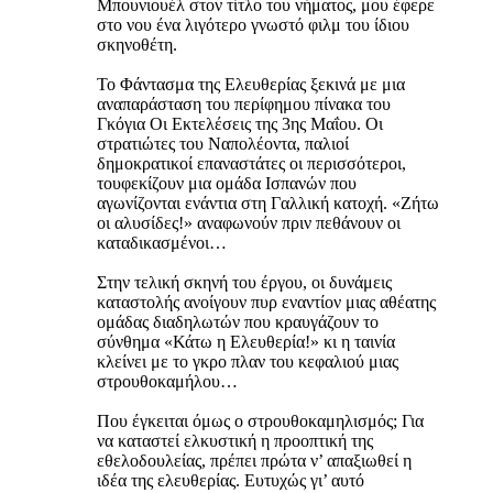
Μπουνιουέλ στον τίτλο του νήματος, μου έφερε
στο νου ένα λιγότερο γνωστό φιλμ του ίδιου
σκηνοθέτη.
Το Φάντασμα της Ελευθερίας ξεκινά με μια
αναπαράσταση του περίφημου πίνακα του
Γκόγια Οι Εκτελέσεις της 3ης Μαΐου. Οι
στρατιώτες του Ναπολέοντα, παλιοί
δημοκρατικοί επαναστάτες οι περισσότεροι,
τουφεκίζουν μια ομάδα Ισπανών που
αγωνίζονται ενάντια στη Γαλλική κατοχή. «Ζήτω
οι αλυσίδες!» αναφωνούν πριν πεθάνουν οι
καταδικασμένοι…
Στην τελική σκηνή του έργου, οι δυνάμεις
καταστολής ανοίγουν πυρ εναντίον μιας αθέατης
ομάδας διαδηλωτών που κραυγάζουν το
σύνθημα «Κάτω η Ελευθερία!» κι η ταινία
κλείνει με το γκρο πλαν του κεφαλιού μιας
στρουθοκαμήλου…
Που έγκειται όμως ο στρουθοκαμηλισμός; Για
να καταστεί ελκυστική η προοπτική της
εθελοδουλείας, πρέπει πρώτα ν’ απαξιωθεί η
ιδέα της ελευθερίας. Ευτυχώς γι’ αυτό