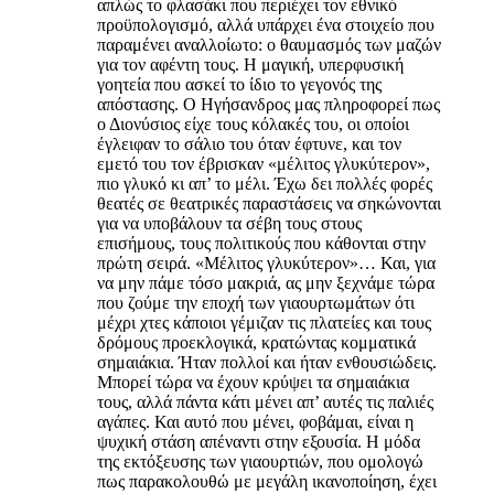
απλώς το φλασάκι που περιέχει τον εθνικό
προϋπολογισμό, αλλά υπάρχει ένα στοιχείο που
παραμένει αναλλοίωτο: ο θαυμασμός των μαζών
για τον αφέντη τους. Η μαγική, υπερφυσική
γοητεία που ασκεί το ίδιο το γεγονός της
απόστασης. Ο Ηγήσανδρος μας πληροφορεί πως
ο Διονύσιος είχε τους κόλακές του, οι οποίοι
έγλειφαν το σάλιο του όταν έφτυνε, και τον
εμετό του τον έβρισκαν «μέλιτος γλυκύτερον»,
πιο γλυκό κι απ’ το μέλι. Έχω δει πολλές φορές
θεατές σε θεατρικές παραστάσεις να σηκώνονται
για να υποβάλουν τα σέβη τους στους
επισήμους, τους πολιτικούς που κάθονται στην
πρώτη σειρά. «Μέλιτος γλυκύτερον»… Και, για
να μην πάμε τόσο μακριά, ας μην ξεχνάμε τώρα
που ζούμε την εποχή των γιαουρτωμάτων ότι
μέχρι χτες κάποιοι γέμιζαν τις πλατείες και τους
δρόμους προεκλογικά, κρατώντας κομματικά
σημαιάκια. Ήταν πολλοί και ήταν ενθουσιώδεις.
Μπορεί τώρα να έχουν κρύψει τα σημαιάκια
τους, αλλά πάντα κάτι μένει απ’ αυτές τις παλιές
αγάπες. Και αυτό που μένει, φοβάμαι, είναι η
ψυχική στάση απέναντι στην εξουσία. Η μόδα
της εκτόξευσης των γιαουρτιών, που ομολογώ
πως παρακολουθώ με μεγάλη ικανοποίηση, έχει