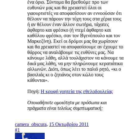
ένα όριο. Σύντομα θα βρεθούμε προ των
ευθυνών μας και θα χρειαστεί όλοι οι
γιαουρτιστές να αποφασίσουν αν εννοούσαν ότι
θέλουν να πάρουν την τύχη τους στα χέρια τους
ή αν θέλουν έναν άλλον σωτήρα, τάχατες
άφθαρτο και φρέσκο (ή ντεμί άφθαρτο και
καθόλου φρέσκο, σαν τον Βγενόπουλο και τον
Μαρκεζίνη). Εκεί οι δρόμοι μας θα χωρίσουν
και θα χρειαστεί να αποφασίσουμε αν έχουμε το
θάρρος να αναλάβουμε τις ευθύνες μας. Να
κάνουμε λάθη, αλλά τουλάχιστον να κάνουμε τα
δικά μας λάθη, να μην πληρώνουμε κερατιάτικα
αλλωνών. Διότι, όπως λέει το παλιό ρητό, «κι ο
βασιλιάς κι ο ζητιάνος στον κώλο τους
κάθονται».
Πηγή:
Η κρυφή γοητεία της εθελοδουλείας
Οποιαδήποτε ομοιότητα με πρόσωπα και
πράγματα είναι τελείως συμπτωματική;
camera_obscura
,
15 Οκτωβρίου 2011
#1