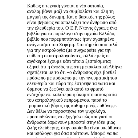
Καθώς η τεχνική γίνεται η νέα ουτοπία,
αναλαμβάνει μαζί να συμβολίσει και όλη τη
μαγική της δύναμη. Και ο βασικός της ρόλος
είναι βεβαίως να απαλλάξει τον άνθρωπο από
την ελευθερία του. Ο Ε.Ρ. Ντόντς έγραψε ένα
βιβλίο για το παράλογο στην αρχαία Ελλάδα,
βιβλίο που παρεμπιπτόντως ήταν αγαπημένο
ανάγνωσμα του Σεφέρη. Στο σημείο που μιλά
για την αστρολογία (με συγχωρείτε για την
επίθεση οι αστρολογούντες, αλλά εμείς οι
αιγόκεροι έχουμε κάτι τέτοια ξεσπάσματα)
εξηγεί ότι η άνοδός της στη μετακλασική Αθήνα
σχετίζεται με το ότι «ο άνθρωπος είχε βρεθεί
πρόσωπο με πρόσωπο με την πνευματική του
ελευθερία και τώρα της έστρεψε τα νώτα και
όρμησε να ξεφύγει από αυτό το φρικτό
ενδεχόμενο: καλύτερα η άκαμπτη αιτιοκρατία
του αστρολογικού πεπρωμένου, παρά το
τρομακτικό βάρος της καθημερινής ευθύνης».
Δεν θέλω να παραστήσω τον ψυχολόγο,
προσπαθώντας να εξηγήσω πώς και γιατί οι
άνθρωποι ζαρώνουν μπροστά στην ιδέα μιας
ζωής ελεύθερης, στην οποία θα είναι υπεύθυνοι
και υπόλογοι για όσα πράττουν. Μπορώ να πω