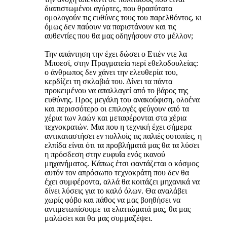
διαπιστωμένοι αγύρτες, που θρασύτατα
ομολογούν τις ευθύνες τους του παρελθόντος, κι
όμως δεν παύουν να παριστάνουν και τις
αυθεντίες που θα μας οδηγήσουν στο μέλλον;
Την απάντηση την έχει δώσει ο Ετιέν ντε λα
Μποεσί, στην Πραγματεία περί εθελοδουλείας:
ο άνθρωπος δεν χάνει την ελευθερία του,
κερδίζει τη σκλαβιά του. Δίνει τα πάντα
προκειμένου να απαλλαγεί από το βάρος της
ευθύνης. Προς μεγάλη του ανακούφιση, ολοένα
και περισσότερο οι επιλογές φεύγουν από τα
χέρια των λαών και μεταφέρονται στα χέρια
τεχνοκρατών. Μια που η τεχνική έχει σήμερα
αντικαταστήσει εν πολλοίς τις παλιές ουτοπίες, η
ελπίδα είναι ότι τα προβλήματά μας θα τα λύσει
η πρόσδεση στην ευφυΐα ενός ικανού
μηχανήματος. Κάπως έτσι φαντάζεται ο κόσμος
αυτόν τον απρόσωπο τεχνοκράτη που δεν θα
έχει συμφέροντα, αλλά θα κοιτάζει μηχανικά να
δίνει λύσεις για το καλό όλων. Θα αναλάβει
χωρίς φόβο και πάθος να μας βοηθήσει να
αντιμετωπίσουμε τα ελαττώματά μας, θα μας
μαλώσει και θα μας συμμαζέψει.