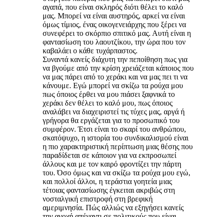
αγαπά, που είναι σκληρός διότι θέλει το καλό
μας. Μπορεί να είναι αυστηρός, αρκεί να είναι
όμως τίμιος, ένας οικογενειάρχης που ξέρει να
συνεφέρει το σκόρπιο σπιτικό μας. Αυτή είναι η
φαντασίωση του λαουτζίκου, την ώρα που τον
καβαλάει ο κάθε τυχάρπαστος.
Συναντά κανείς διάχυτη την πεποίθηση πως για
να βγούμε από την κρίση χρειάζεται κάποιος που
να μας πάρει από το χεράκι και να μας πει τι να
κάνουμε. Εγώ μπορεί να σκίζω τα ρούχα μου
πως όποιος έρθει να μου πιάσει ξαφνικά το
χεράκι δεν θέλει το καλό μου, πως όποιος
αναλάβει να διαχειριστεί τις τύχες μας, αργά ή
γρήγορα θα εργάζεται για το προσωπικό του
συμφέρον. Έτσι είναι το σκαρί του ανθρώπου,
σκατόψυχο, η ιστορία του συνδικαλισμού είναι
η πιο χαρακτηριστική περίπτωση μιας θέσης που
παραδίδεται σε κάποιον για να εκπροσωπεί
άλλους και με τον καιρό φροντίζει την πάρτη
του. Όσο όμως και να σκίζω τα ρούχα μου εγώ,
και πολλοί άλλοι, η τεράστια γοητεία μιας
τέτοιας φαντασίωσης έγκειται ακριβώς στη
νοσταλγική επιστροφή στη βρεφική
αμεριμνησία. Πώς αλλιώς να εξηγήσει κανείς
την ανοχή απέναντι σε πολιτικούς που είναι