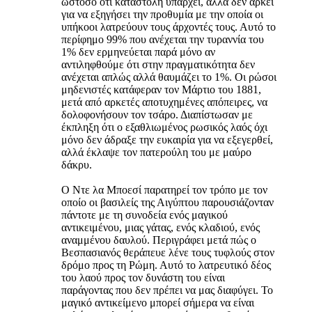
ωστόσο ότι καταστολή υπάρχει, αλλά δεν αρκεί
για να εξηγήσει την προθυμία με την οποία οι
υπήκοοι λατρεύουν τους άρχοντές τους. Αυτό το
περίφημο 99% που ανέχεται την τυραννία του
1% δεν ερμηνεύεται παρά μόνο αν
αντιληφθούμε ότι στην πραγματικότητα δεν
ανέχεται απλώς αλλά θαυμάζει το 1%. Οι ρώσοι
μηδενιστές κατάφεραν τον Μάρτιο του 1881,
μετά από αρκετές αποτυχημένες απόπειρες, να
δολοφονήσουν τον τσάρο. Διαπίστωσαν με
έκπληξη ότι ο εξαθλιωμένος ρωσικός λαός όχι
μόνο δεν άδραξε την ευκαιρία για να εξεγερθεί,
αλλά έκλαψε τον πατερούλη του με μαύρο
δάκρυ.
Ο Ντε λα Μποεσί παρατηρεί τον τρόπο με τον
οποίο οι βασιλείς της Αιγύπτου παρουσιάζονταν
πάντοτε με τη συνοδεία ενός μαγικού
αντικειμένου, μιας γάτας, ενός κλαδιού, ενός
αναμμένου δαυλού. Περιγράφει μετά πώς ο
Βεσπασιανός θεράπευε λένε τους τυφλούς στον
δρόμο προς τη Ρώμη. Αυτό το λατρευτικό δέος
του λαού προς τον δυνάστη του είναι
παράγοντας που δεν πρέπει να μας διαφύγει. Το
μαγικό αντικείμενο μπορεί σήμερα να είναι