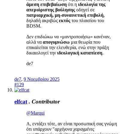
άμεση επιβεβαίωση
ότι η
ιδεολογία της
απεριόριστης βούλησης
οδηγεί σε
πατριαρχική, μη-συναινετική επιβολή
,
δηλαδή ακριβώς
εκτός
του πλαισίου του
BDSM.
Δεν επιδιώκω να «μαντροποιήσω» κανέναν,
αλλά να
απογυμνώσω
μια θεωρία που
επικαλείται την ελευθερία, ενώ στην πράξη
δικαιολογεί την
ιδεολογική καταπίεση
.
de7
de7
,
9 Νοεμβρίου 2025
#129
elfcat
.
Contributor
@Marqui
Α, εντάξει τότε, αν είναι προσωπική σας γνώμη
ότι υπάρχουν "
αρχέγονα χαραγμένες