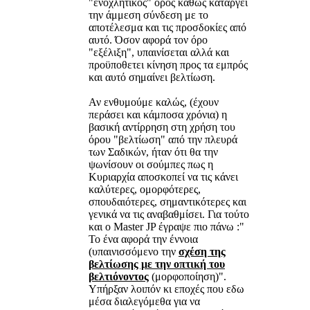
"ενοχλητικός" όρος καθώς καταργεί
την άμμεση σύνδεση με το
αποτέλεσμα και τις προσδοκίες από
αυτό. Όσον αφορά τον όρο
"εξέλιξη", υπαινίσεται αλλά και
προϋποθετει κίνηση προς τα εμπρός
και αυτό σημαίνει βελτίωση.
Αν ενθυμούμε καλώς, (έχουν
περάσει και κάμποσα χρόνια) η
βασική αντίρρηση στη χρήση του
όρου "βελτίωση" από την πλευρά
των Σαδικών, ήταν ότι θα την
ψωνίσουν οι σούμπες πως η
Κυριαρχία αποσκοπεί να τις κάνει
καλύτερες, ομορφότερες,
σπουδαιότερες, σημαντικότερες και
γενικά να τις αναβαθμίσει. Για τούτο
και ο Master JP έγραψε πιο πάνω :"
Το ένα αφορά την έννοια
(υπαινισσόμενο την
σχέση της
βελτίωσης με την οπτική του
βελτιόνοντος
(μορφοποίηση)".
Υπήρξαν λοιπόν κι εποχές που εδω
μέσα διαλεγόμεθα για να