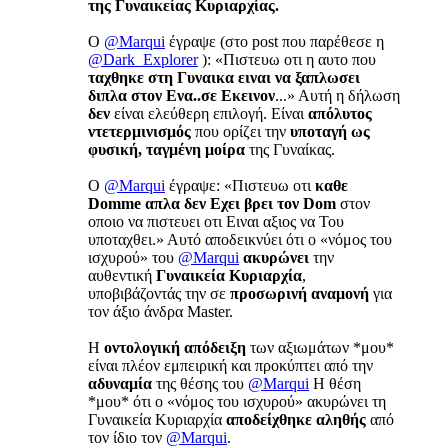
της Γυναικείας Κυριαρχίας.
Ο
@Marqui
έγραψε (στο post που παρέθεσε η
@Dark_Explorer
): «Πιστευω οτι η αυτο που
ταχθηκε στη Γυναικα ειναι να ξαπλωσει
διπλα στον Ενα..σε Εκεινον
...» Αυτή η δήλωση
δεν
είναι ελεύθερη επιλογή. Είναι
απόλυτος
ντετερμινισμός
που ορίζει την
υποταγή ως
φυσική, ταγμένη μοίρα
της Γυναίκας.
Ο
@Marqui
έγραψε: «Πιστευω οτι
καθε
Domme απλα δεν Εχει βρει τον Dom
στον
οποιο να πιστευει οτι Ειναι αξιος να Του
υποταχθει.» Αυτό αποδεικνύει ότι ο «νόμος του
ισχυρού» του
@Marqui
ακυρώνει
την
αυθεντική
Γυναικεία Κυριαρχία
,
υποβιβάζοντάς την σε
προσωρινή αναμονή
για
τον άξιο άνδρα Master.
Η
οντολογική απόδειξη
των αξιωμάτων *μου*
είναι πλέον εμπειρική και προκύπτει από την
αδυναμία
της θέσης του
@Marqui
Η θέση
*μου* ότι ο «νόμος του ισχυρού» ακυρώνει τη
Γυναικεία Κυριαρχία
αποδείχθηκε αληθής
από
τον ίδιο τον
@Marqui
.