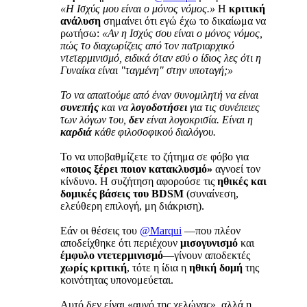
«Η Ισχύς μου είναι ο μόνος νόμος.»
Η
κριτική
ανάλυση
σημαίνει ότι εγώ έχω το δικαίωμα να
ρωτήσω:
«Αν η Ισχύς σου είναι ο μόνος νόμος,
πώς το διαχωρίζεις από τον πατριαρχικό
ντετερμινισμό, ειδικά όταν εσύ ο ίδιος λες ότι η
Γυναίκα είναι "ταγμένη" στην υποταγή;»
Το να απαιτούμε από έναν συνομιλητή να είναι
συνεπής
και να
λογοδοτήσει
για τις συνέπειες
των λόγων του,
δεν
είναι λογοκρισία. Είναι η
καρδιά
κάθε φιλοσοφικού διαλόγου.
Το να υποβαθμίζετε το ζήτημα σε φόβο για
«ποιος ξέρει ποιον κατακλυσμό»
αγνοεί τον
κίνδυνο. Η συζήτηση αφορούσε τις
ηθικές και
δομικές βάσεις του BDSM
(συναίνεση,
ελεύθερη επιλογή, μη διάκριση).
Εάν οι θέσεις του
@Marqui
—που πλέον
αποδείχθηκε ότι περιέχουν
μισογυνισμό
και
έμφυλο ντετερμινισμό
—γίνουν αποδεκτές
χωρίς κριτική
, τότε η ίδια η
ηθική δομή
της
κοινότητας υπονομεύεται.
Αυτό δεν είναι «αυγό της χελώνας», αλλά η