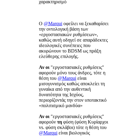
χαρακτηρισμό
Ο
@Marqui
οφείλει να ξεκαθαρίσει
την οντολογική βάση των
«εργοστασιακών ρυθμίσεων»,
καθώς αυτή οδηγεί σε απαράδεκτες
ιδεολογικές συνέπειες που
ακυρώνουν το BDSM ως πράξη
ελεύθερης επιλογής.
Αν οι
"εργοστασιακές ρυθμίσεις"
αφορούν μόνο τους άνδρες, τότε η
θέση του
@Marqui
είναι
μισογυνισμός καθώς αποκλείει τη
γυναίκα από την αυθεντική
δυνατότητα της Ισχύος,
περιορίζοντάς την στον υποτακτικό
«πολιτισμικό μανδύα»
Αν οι
"εργοστασιακές ρυθμίσεις"
αφορούν
τη
φύση (φύση Κυρίαρχοι
vs. φύση σκλάβοι) τότε η θέση του
@Marqui
είναι βιολογικός