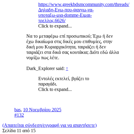
https://www.greekbdsmcommunity.com/threads/
Δηλαδη-Εγω-που-ψαχνω-να-
υποταξω-μια-domme-Ειμαι-
τρελλος.6626/
Click to expand...
Να το μεταφέρω επί προσωπικού; Έχω ή δεν
έχω δικαίωμα στις δικές μου επιθυμίες, στην
δική μου Κυριαρχικότητα, ταιριάζει ή δεν
ταιριάζει στα δικά σας κουτάκια; Διότι εδώ άλλα
νομίζω πως λέτε.
Dark_Explorer said:
↑
Εντολές εκτελεί, βγάζει το
παραγάδι.
Click to expand...
bas
,
10 Νοεμβρίου 2025
#132
(Απαιτείται σύνδεση/εγγραφή για να απαντήσετε)
Σελίδα 11 από 15