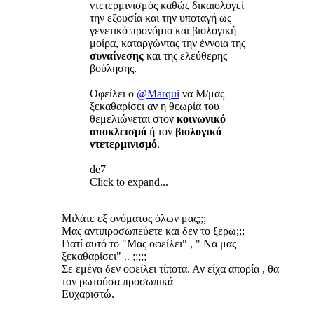
ντετερμινισμός καθώς δικαιολογεί
την εξουσία και την υποταγή ως
γενετικό προνόμιο και βιολογική
μοίρα, καταργώντας την έννοια της
συναίνεσης
και της ελεύθερης
βούλησης.
Οφείλει ο
@Marqui
να Μ/μας
ξεκαθαρίσει αν η θεωρία του
θεμελιώνεται στον
κοινωνικό
αποκλεισμό
ή τον
βιολογικό
ντετερμινισμό
.
de7
Click to expand...
Μιλάτε εξ ονόματος όλων μας;;;
Μας αντιπροσωπεύετε και δεν το ξερω;;;
Γιατί αυτό το "Μας οφείλει" , " Να μας
ξεκαθαρίσει" .. ;;;;;
Σε εμένα δεν οφείλει τίποτα. Αν είχα απορία , θα
τον ρωτούσα προσωπικά
Ευχαριστώ.