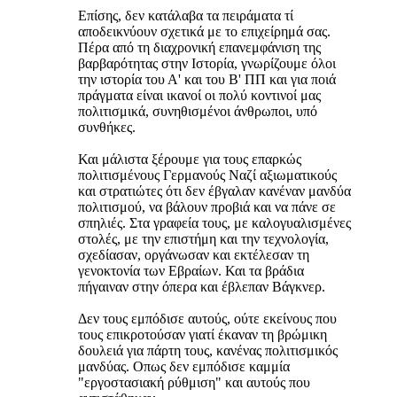
Επίσης, δεν κατάλαβα τα πειράματα τί
αποδεικνύουν σχετικά με το επιχείρημά σας.
Πέρα από τη διαχρονική επανεμφάνιση της
βαρβαρότητας στην Ιστορία, γνωρίζουμε όλοι
την ιστορία του Α' και του Β' ΠΠ και για ποιά
πράγματα είναι ικανοί οι πολύ κοντινοί μας
πολιτισμικά, συνηθισμένοι άνθρωποι, υπό
συνθήκες.
Και μάλιστα ξέρουμε για τους επαρκώς
πολιτισμένους Γερμανούς Ναζί αξιωματικούς
και στρατιώτες ότι δεν έβγαλαν κανέναν μανδύα
πολιτισμού, να βάλουν προβιά και να πάνε σε
σπηλιές. Στα γραφεία τους, με καλογυαλισμένες
στολές, με την επιστήμη και την τεχνολογία,
σχεδίασαν, οργάνωσαν και εκτέλεσαν τη
γενοκτονία των Εβραίων. Και τα βράδια
πήγαιναν στην όπερα και έβλεπαν Βάγκνερ.
Δεν τους εμπόδισε αυτούς, ούτε εκείνους που
τους επικροτούσαν γιατί έκαναν τη βρώμικη
δουλειά για πάρτη τους, κανένας πολιτισμικός
μανδύας. Οπως δεν εμπόδισε καμμία
"εργοστασιακή ρύθμιση" και αυτούς που