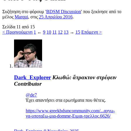
Συζήτηση στο φόρουμ '
BDSM Discussion
' που ξεκίνησε από το
μέλος
Marqui
, στις
25 Απριλίου 2016
.
Σελίδα 11 από 15
< Προηγούμενη
1
←
9
10
11
12
13
→
15
Επόμενη >
Dark_Explorer
Κλωθώ: ἄτρακτον στρέφειν
Contributor
@de7
Έχει απαντήσει στα ερωτήματα που θέτεις.
https://www.greekbdsmcommunity.com/...αχνω-
να-υποταξω-μια-domme-Ειμαι-τρελλος.6626/