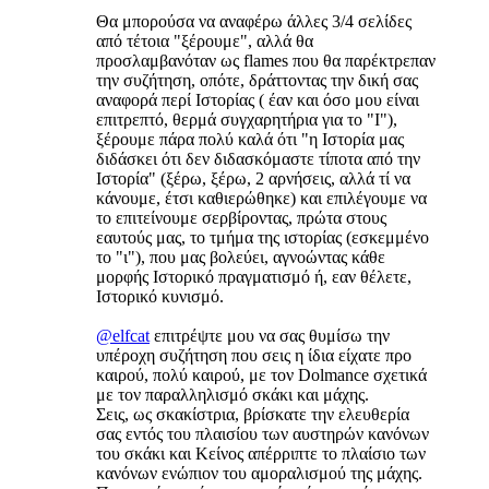
Θα μπορούσα να αναφέρω άλλες 3/4 σελίδες
από τέτοια "ξέρουμε", αλλά θα
προσλαμβανόταν ως flames που θα παρέκτρεπαν
την συζήτηση, οπότε, δράττοντας την δική σας
αναφορά περί Ιστορίας ( έαν και όσο μου είναι
επιτρεπτό, θερμά συγχαρητήρια για το "Ι"),
ξέρουμε πάρα πολύ καλά ότι "η Ιστορία μας
διδάσκει ότι δεν διδασκόμαστε τίποτα από την
Ιστορία" (ξέρω, ξέρω, 2 αρνήσεις, αλλά τί να
κάνουμε, έτσι καθιερώθηκε) και επιλέγουμε να
το επιτείνουμε σερβίροντας, πρώτα στους
εαυτούς μας, το τμήμα της ιστορίας (εσκεμμένο
το "ι"), που μας βολεύει, αγνοώντας κάθε
μορφής Ιστορικό πραγματισμό ή, εαν θέλετε,
Ιστορικό κυνισμό.
@elfcat
επιτρέψτε μου να σας θυμίσω την
υπέροχη συζήτηση που σεις η ίδια είχατε προ
καιρού, πολύ καιρού, με τον Dolmance σχετικά
με τον παραλληλισμό σκάκι και μάχης.
Σεις, ως σκακίστρια, βρίσκατε την ελευθερία
σας εντός του πλαισίου των αυστηρών κανόνων
του σκάκι και Κείνος απέρριπτε το πλαίσιο των
κανόνων ενώπιον του αμοραλισμού της μάχης.