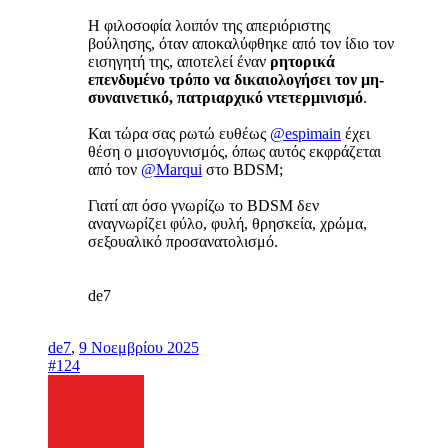
Η φιλοσοφία λοιπόν της απεριόριστης
βούλησης, όταν αποκαλύφθηκε από τον ίδιο τον
εισηγητή της, αποτελεί έναν
ρητορικά
επενδυμένο τρόπο να δικαιολογήσει τον μη-
συναινετικό, πατριαρχικό ντετερμινισμό
.
Και τώρα σας ρωτώ ευθέως
@espimain
έχει
θέση ο μισογυνισμός, όπως αυτός εκφράζεται
από τον
@Marqui
στο BDSM;
Γιατί απ όσο γνωρίζω το BDSM δεν
αναγνωρίζει φύλο, φυλή, θρησκεία, χρώμα,
σεξουαλικό προσανατολισμό.
de7
de7
,
9 Νοεμβρίου 2025
#124