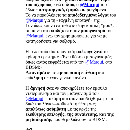
του ισχυρού»
, ενώ ο
ίδιος ο
@Marqui
του
έδωσε
πατριαρχικό, έμφυλο περιεχόμενο
.
Το να παραβλέπετε τα
αποδεδειγμένα λόγια
του
@Marqui
για τη «ταγμένη υποταγή» της
Γυναίκας και να επιτίθεστε στην κριτική *μου*,
σημαίνει ότι
αποδέχεστε τον μισογυνισμό
του
@Marqui
, ενώ τον χρησιμοποιείτε για να με
κατηγορήσετε για σεξισμό.
Η τελευταία σας απάντηση
απέφυγε
ξανά το
κρίσιμο ερώτημα: «Έχει θέση ο μισογυνισμός,
όπως αυτός εκφράζεται από τον
@Marqui
, στο
BDSM;»
Απαντήσατε
με
προσωπική επίθεση
και
επίκληση σε έναν γενικό κανόνα.
Η
άρνησή σας
να αποκηρύξετε τον έμφυλο
ντετερμινισμό και τον μισογυνισμό του
@Marqui
—ακόμη και όταν αποδείχθηκε με τα
δικά του λόγια—καθιστά τη θέση σας
απολύτως ασύμβατη
με τις αρχές της
ελεύθερης επιλογής, της συναίνεσης, και της
μη διάκρισης
που θεμελιώνουν το BDSM.
de7