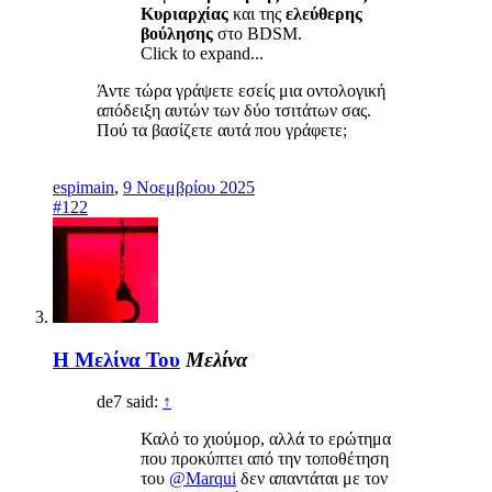
Κυριαρχίας
και της
ελεύθερης
βούλησης
στο BDSM.
Click to expand...
Άντε τώρα γράψετε εσείς μια οντολογική
απόδειξη αυτών των δύο τσιτάτων σας.
Πού τα βασίζετε αυτά που γράφετε;
espimain
,
9 Νοεμβρίου 2025
#122
Η Μελίνα Του
Μελίνα
de7 said:
↑
Καλό το χιούμορ, αλλά το ερώτημα
που προκύπτει από την τοποθέτηση
του
@Marqui
δεν απαντάται με τον