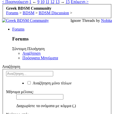
< Προηγούμενη
1
←
9
10
11
12
13
→
15
Επόμενη >
Greek BDSM Community
Forums
>
BDSM
>
BDSM Discussion
>
Ignore Threads by
Nobita
Forums
Forums
Σύντομη Πλοήγηση
Αναζήτηση
Πρόσφατα Μηνύματα
Αναζήτηση
Αναζήτηση μόνο τίτλων
Μήνυμα μέλους:
Διαχωρίστε τα ονόματα με κόμμα (,)