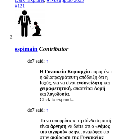
Dark_Explorer
,
9 Νοεμβρίου 2025
#121
espimain
Contributor
de7 said:
↑
Η
Γυναικεία Κυριαρχία
παραμένει
η αδιαπραγμάτευτη απόδειξη ότι η
Ισχύς, για να είναι
ενσυνείδητη
και
χειραφετητική
, απαιτείται
Δομή
και
λογοδοσία
.
Click to expand...
de7 said:
↑
Το να απορρίπτετε τη σύνδεση αυτή
είναι
άρνηση
να δείτε ότι ο
«νόμος
του ισχυρού»
οδηγεί αναπόφευκτα
στην
ακύρωση της Γυναικείας