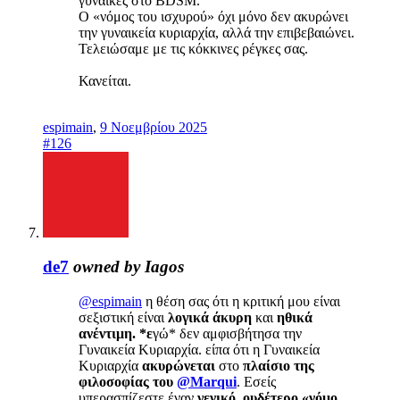
γυναίκες στο BDSM.
Ο «νόμος του ισχυρού» όχι μόνο δεν ακυρώνει
την γυναικεία κυριαρχία, αλλά την επιβεβαιώνει.
Τελειώσαμε με τις κόκκινες ρέγκες σας.
Κανείται.
espimain
,
9 Νοεμβρίου 2025
#126
de7
owned by Iagos
@espimain
η θέση σας ότι η κριτική μου είναι
σεξιστική είναι
λογικά άκυρη
και
ηθικά
ανέντιμη. *ε
γώ* δεν αμφισβήτησα την
Γυναικεία Κυριαρχία. είπα ότι η Γυναικεία
Κυριαρχία
ακυρώνεται
στο
πλαίσιο της
φιλοσοφίας του
@Marqui
. Εσείς
υπερασπίζεστε έναν
γενικό, ουδέτερο «νόμο