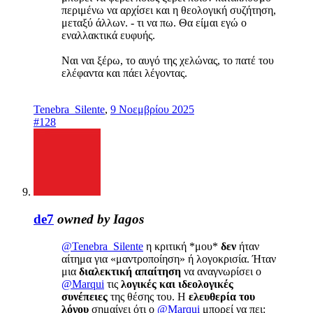
περιμένω να αρχίσει και η θεολογική συζήτηση,
μεταξύ άλλων. - τι να πω. Θα είμαι εγώ ο
εναλλακτικά ευφυής.
Ναι ναι ξέρω, το αυγό της χελώνας, το πατέ του
ελέφαντα και πάει λέγοντας.
Tenebra_Silente
,
9 Νοεμβρίου 2025
#128
de7
owned by Iagos
@Tenebra_Silente
η κριτική *μου*
δεν
ήταν
αίτημα για «μαντροποίηση» ή λογοκρισία. Ήταν
μια
διαλεκτική απαίτηση
να αναγνωρίσει ο
@Marqui
τις
λογικές και ιδεολογικές
συνέπειες
της θέσης του. Η
ελευθερία του
λόγου
σημαίνει ότι ο
@Marqui
μπορεί να πει: