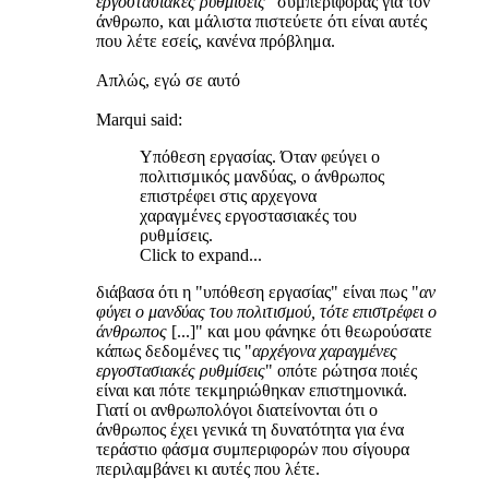
εργοστασιακές ρυθμίσεις
" συμπεριφοράς για τον
άνθρωπο, και μάλιστα πιστεύετε ότι είναι αυτές
που λέτε εσείς, κανένα πρόβλημα.
Απλώς, εγώ σε αυτό
Marqui said:
Υπόθεση εργασίας. Όταν φεύγει ο
πολιτισμικός μανδύας, ο άνθρωπος
επιστρέφει στις αρχεγονα
χαραγμένες εργοστασιακές του
ρυθμίσεις.
Click to expand...
διάβασα ότι η "υπόθεση εργασίας" είναι πως "
αν
φύγει ο μανδύας του πολιτισμού, τότε επιστρέφει ο
άνθρωπος
[...]" και μου φάνηκε ότι θεωρούσατε
κάπως δεδομένες τις "
αρχέγονα χαραγμένες
εργοστασιακές ρυθμίσεις
" οπότε ρώτησα ποιές
είναι και πότε τεκμηριώθηκαν επιστημονικά.
Γιατί οι ανθρωπολόγοι διατείνονται ότι ο
άνθρωπος έχει γενικά τη δυνατότητα για ένα
τεράστιο φάσμα συμπεριφορών που σίγουρα
περιλαμβάνει κι αυτές που λέτε.