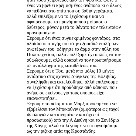
ένας να βρεθει κρεμασμένος ανάποδα κι ο άλλος
να πεθάνει στο σπίτι του σε βαθιά γεράματα,
αλλά επιλέξαμε να το ξεχάσουμε και να
αφαιρέσουμε τα προνόμια που μοίρασε ο
δεύτερος, μόνον μετά το θάνατο των τελευταίων
προνομιούχων.
Ξέρουμε ότι ένας συγκεκριμένος φαντάρος, στα
πλαίσια υποταγής του στην εξουσία/εντολή των
ανωτέρων του, οδήγησε το άρμα στην πύλη του
Πολυτεχνείου, αλλά επιλέξαμε όχι απλώς να τον
αθωώσουμε, αλλά οριακά να τον ηρωποιήσουμε
σε αντάλλαγμα της καταθέσεώς του.
Ξέρουμε ότι ο Τσε, μετά από μόλις 10 μήνες
αντάρτικο στις αχανείς ζούγκλες της Βολιβίας,
συνελήφθη και εκτελέσθηκε, αλλά επιλέγουμε
να ξεχάσουμε ότι προδόθηκε από κάποιον που
ανήκε σε εκείνους για τους οποίους είχε
επαναστατήσει.
Ξέρουμε το πείσμα του Μαρξ προκειμένου να
εξοβελίσει τον Μπακούνιν (αμφότεροι ως ταγοί
ιδεολογιών και κινημάτων και όχι επί
προσωπικού) από την Α Διεθνή και το Συνέδριο
της Χάγης, αλλά επιλέγουμε να το αγνοήσουμε
ως την ριζική αιτία της Κροστάνδης.