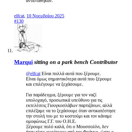
αντιστάθηκαν.
elfcat
,
10 Νοεμβρίου 2025
#130
Marqui
sitting on a park bench
Contributor
@elfcat
Είναι πολλά αυτά που ξέρουμε.
Είναι όμως σημαντικότερα αυτά που ξέρουμε
και επιλέγουμε να ξεχάσουμε.
Για παράδειγμα, ξέρουμε για τον ναζί
υπολοχαγό, προσωπικά υπεύθυνο για τις
εκτελέσεις Γιουγκοσλάβων παρτιζάνων, αλλά
επιλέξαμε να το ξεχάσουμε όταν αντικατέστησε
την στολή του με το κοστούμι και τον κάναμε
ομοφώνως Γ.Γ. του Ο.Η.Ε.
Ξέρουμε πολύ καλά, ότι ο Μουσσολίνι, δεν
ήταν τόσο χειρότερος από τον Φράνκο, ώστε ο