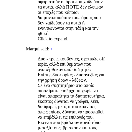
αφοριστούν οι όροι που χαϊδεύουν
τα αυτιά, αλλά ΠΟΤΕ δεν έλειψαν
οι εποχές που κάποιοι
δαιμονοποιούσαν τους όρους που
δεν χαϊδεύουν τα αυτιά ή
εναντιώνονται στην τάξη και την
ηθική.
Click to expand...
Marqui said:
↑
Δυο - τρεις κουβέντες, σχετικώς off
topic, αλλά επί θεμάτων που
αναφέρθηκαν από συζητητές
Επί της δυσφορίας - δυσανεξίας για
την χρήση όρων - λέξεων.
Σε ένα συζητητήριο στο οποίο
οιοσδήποτε εισέρχεται χωρίς να
είναι απαραίτητα τα διαπιστευτήρια,
έκαστος δύναται να γράφει, λέει,
δυσφορεί, με ό,τι του καπνίσει,
όπως επίσης δύναται να προσπαθεί
να επιβάλλει τις επιλογές του.
Εκείνοι που βρίσκουν κοινό τόπο
μεταξύ τους, βρίσκουν και τους