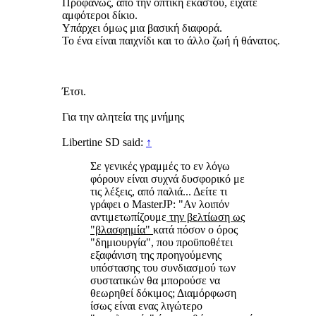
Προφανώς, από την οπτική εκάστου, είχατε
αμφότεροι δίκιο.
Υπάρχει όμως μια βασική διαφορά.
Το ένα είναι παιχνίδι και το άλλο ζωή ή θάνατος.
Έτσι.
Για την αλητεία της μνήμης
Libertine SD said:
↑
Σε γενικές γραμμές το εν λόγω
φόρουν είναι συχνά δυσφορικό με
τις λέξεις, από παλιά... Δείτε τι
γράφει ο MasterJP: "Αν λοιπόν
αντιμετωπίζουμε
την βελτίωση ως
"βλασφημία"
κατά πόσον ο όρος
"δημιουργία", που προϋποθέτει
εξαφάνιση της προηγούμενης
υπόστασης του συνδιασμού των
συστατικών θα μπορούσε να
θεωρηθεί δόκιμος; Διαμόρφωση
ίσως είναι ενας λιγώτερο