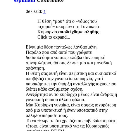
de7 said:
↑
Η θέση *μου* ότι ο «νόμος του
ισχυρού» ακυρώνει τη Γυναικεία
Κυριαρχία
αποδείχθηκε αληθής
Click to expand...
Είναι μία θέση παντελώς λανθασμένη.
Παρόλο που από αυτά που γράφετε
δυσκολεύομαι να σας εκλάβω σαν επαρκή
συνομιλήτρια, θα σας δώσω μία και μοναδική
απάντηση.
Η θέση σας αυτή είναι σεξιστική και ουσιαστικά
υποβιβάζει την γυναικεία κυριαρχία, γιατί
παρακάμπτει την ύπαρξη ανταλλαγής ισχύος που
διέπει κάθε ασύμμετρη σχέση.
Ανεξάρτητα αν το κυρίαρχο μέλος είναι άνδρας ή
γυναίκα ή όποιου άλλου φύλου.
Μια Κυρίαρχη γυναίκα, είναι σαφώς ισχυρότερη
από μια υποτακτική ή έναν υποτακτικό στην
αλληλοεπίδραση τους.
Το να θεωρείτε ότι χρειάζεται επιβεβαίωση κάτι
τέτοιο, είναι υποτιμητικό για τις Κυριαρχικές