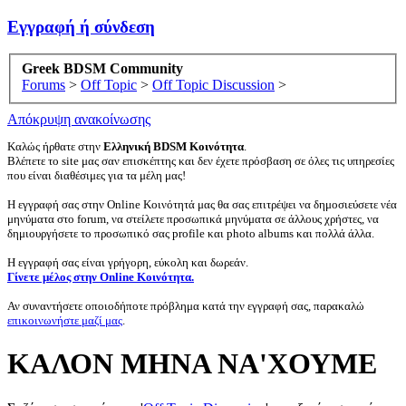
Εγγραφή ή σύνδεση
Greek BDSM Community
Forums
>
Off Topic
>
Off Topic Discussion
>
Απόκρυψη ανακοίνωσης
Καλώς ήρθατε στην
Ελληνική BDSM Κοινότητα
.
Βλέπετε το site μας σαν επισκέπτης και δεν έχετε πρόσβαση σε όλες τις υπηρεσίες
που είναι διαθέσιμες για τα μέλη μας!
Η εγγραφή σας στην Online Κοινότητά μας θα σας επιτρέψει να δημοσιεύσετε νέα
μηνύματα στο forum, να στείλετε προσωπικά μηνύματα σε άλλους χρήστες, να
δημιουργήσετε το προσωπικό σας profile και photo albums και πολλά άλλα.
Η εγγραφή σας είναι γρήγορη, εύκολη και δωρεάν.
Γίνετε μέλος στην Online Κοινότητα.
Αν συναντήσετε οποιοδήποτε πρόβλημα κατά την εγγραφή σας, παρακαλώ
επικοινωνήστε μαζί μας
.
ΚΑΛΟΝ ΜΗΝΑ ΝΑ'ΧΟΥΜΕ