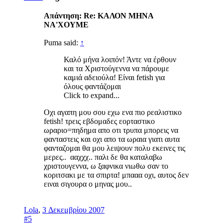
Απάντηση: Re: ΚΑΛΟΝ ΜΗΝΑ
ΝΑ'ΧΟΥΜΕ
Puma said:
↑
Καλό μήνα λοιπόν! Άντε να έρθουν
και τα Χριστούγεννα να πάρουμε
καμιά αδειούλα! Είναι fetish για
όλους φαντάζομαι
Click to expand...
Οχι αγαπη μου σου εχω ενα πιο ρεαλιστικο
fetish! τρεις εβδομαδες εορταστικο
ωραριο=πηδημα απο οτι τρυπα μπορεις να
φανταστεις και οχι απο τα ωραια γιατι αυτα
φανταζομαι θα μου λειψουν πολυ εκεινες τις
μερες.. ααχχχ.. παλι δε θα καταλαβω
χριστουγεννα, ω ξαφνικα νιωθω σαν το
κοριτσακι με τα σπιρτα! μπααα οχι, αυτος δεν
ειναι σιγουρα ο μηνας μου..
Lola
,
3 Δεκεμβρίου 2007
#5