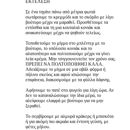
ΕΚΤΕΛΕΣΗ
Σε ένα τηγάνι πάνω από μέτρια φωτιά
σωτάρουμε το κρεμμύδι και το σκόρδο με λίγο
βούτυρο μέχρι να μαραθεί. Προσθέτουμε τα
εντόσθια και τη μια κουταλιά κονιάκ και
ανακατεύουμε μέχρι να ψηθούν τελείως.
Τοποθετούμε το μίγμα στο μπλέντερ με το
βούτυρο, το υπόλοιπο κονιάκ και το
αλατοπίπερο και πολτοποιούμε μέχρι να γίνει
λεία κρέμα. Μην τσιγγουνευτείτε τον χρόνο σας.
ΠΡΕΠΕΙ ΝΑ ΠΟΛΤΟΠΟΙΗΘΕΙ ΚΑΛΑ.
Αδειάζουμε το μίγμα σε μια οβάλ φόρμα ή
πήλινο σκεύος και αφού ισιώσουμε την
επιφάνεια, διακοσμούμε με τα φύλλα δάφνης.
Αφήνουμε το πατέ στο ψυγείο για λίγη ώρα. Αν
δεν το καταναλώσουμε την ίδια μέρα, το
αλείφουμε ελαφρά με βούτυρο για να μην
ξεραθεί.
Το σερβίρουμε με αλμυρά κράκερς ή μπισκότα
ή για ακόμη πιο ακραία και έντονη γεύση, με
φέτες μήλου.