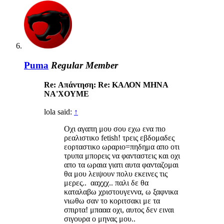
Puma
Regular Member
Re: Απάντηση: Re: ΚΑΛΟΝ ΜΗΝΑ
ΝΑ'ΧΟΥΜΕ
lola said:
↑
Οχι αγαπη μου σου εχω ενα πιο
ρεαλιστικο fetish! τρεις εβδομαδες
εορταστικο ωραριο=πηδημα απο οτι
τρυπα μπορεις να φανταστεις και οχι
απο τα ωραια γιατι αυτα φανταζομαι
θα μου λειψουν πολυ εκεινες τις
μερες.. ααχχχ.. παλι δε θα
καταλαβω χριστουγεννα, ω ξαφνικα
νιωθω σαν το κοριτσακι με τα
σπιρτα! μπααα οχι, αυτος δεν ειναι
σιγουρα ο μηνας μου..