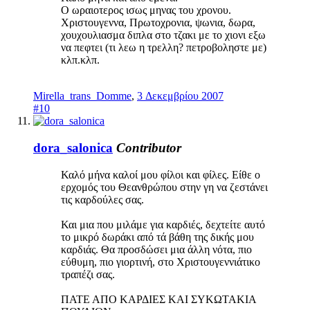
Ο ωραιοτερος ισως μηνας του χρονου.
Χριστουγεννα, Πρωτοχρονια, ψωνια, δωρα,
χουχουλιασμα διπλα στο τζακι με το χιονι εξω
να πεφτει (τι λεω η τρελλη? πετροβοληστε με)
κλπ.κλπ.
Mirella_trans_Domme
,
3 Δεκεμβρίου 2007
#10
dora_salonica
Contributor
Καλό μήνα καλοί μου φίλοι και φίλες. Είθε ο
ερχομός του Θεανθρώπου στην γη να ζεστάνει
τις καρδούλες σας.
Και μια που μιλάμε για καρδιές, δεχτείτε αυτό
το μικρό δωράκι από τά βάθη της δικής μου
καρδιάς. Θα προσδώσει μια άλλη νότα, πιο
εύθυμη, πιο γιορτινή, στο Χριστουγεννιάτικο
τραπέζι σας.
ΠΑΤΕ ΑΠΟ ΚΑΡΔΙΕΣ ΚΑΙ ΣΥΚΩΤΑΚΙΑ