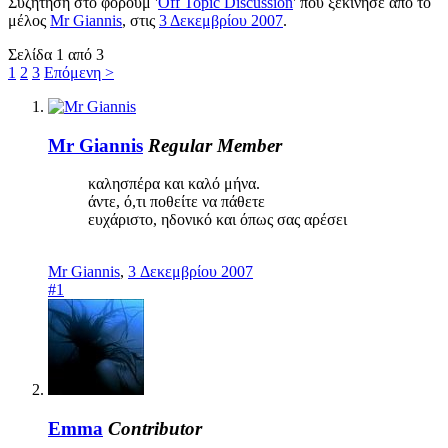
Συζήτηση στο φόρουμ '
Off Topic Discussion
' που ξεκίνησε από το
μέλος
Mr Giannis
, στις
3 Δεκεμβρίου 2007
.
Σελίδα 1 από 3
1
2
3
Επόμενη >
Mr Giannis
Regular Member
καλησπέρα και καλό μήνα.
άντε, ό,τι ποθείτε να πάθετε
ευχάριστο, ηδονικό και όπως σας αρέσει
Mr Giannis
,
3 Δεκεμβρίου 2007
#1
Emma
Contributor