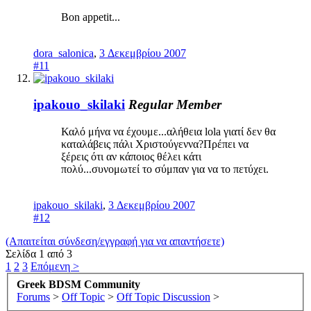
Bon appetit...
dora_salonica
,
3 Δεκεμβρίου 2007
#11
ipakouo_skilaki
Regular Member
Καλό μήνα να έχουμε...αλήθεια lola γιατί δεν θα
καταλάβεις πάλι Χριστούγεννα?Πρέπει να
ξέρεις ότι αν κάποιος θέλει κάτι
πολύ...συνομωτεί το σύμπαν για να το πετύχει.
ipakouo_skilaki
,
3 Δεκεμβρίου 2007
#12
(Απαιτείται σύνδεση/εγγραφή για να απαντήσετε)
Σελίδα 1 από 3
1
2
3
Επόμενη >
Greek BDSM Community
Forums
>
Off Topic
>
Off Topic Discussion
>