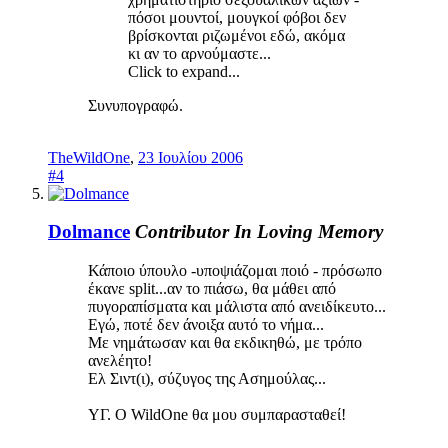
πόσοι μουντοί, μουγκοί φόβοι δεν
βρίσκονται ριζωμένοι εδώ, ακόμα
κι αν το αρνούμαστε...
Click to expand...
Συνυπογραφώ.
TheWildOne
,
23 Ιουλίου 2006
#4
Dolmance
Contributor
In Loving Memory
Κάποιο ύπουλο -υποψιάζομαι ποιό - πρόσωπο
έκανε split...αν το πιάσω, θα μάθει από
πυγοραπίσματα και μάλιστα από ανειδίκευτο...
Εγώ, ποτέ δεν άνοιξα αυτό το νήμα...
Με νημάτωσαν και θα εκδικηθώ, με τρόπο
ανελέητο!
Ελ Σιντ(ι), σύζυγος της Ασημούλας...
ΥΓ. Ο WildOne θα μου συμπαρασταθεί!