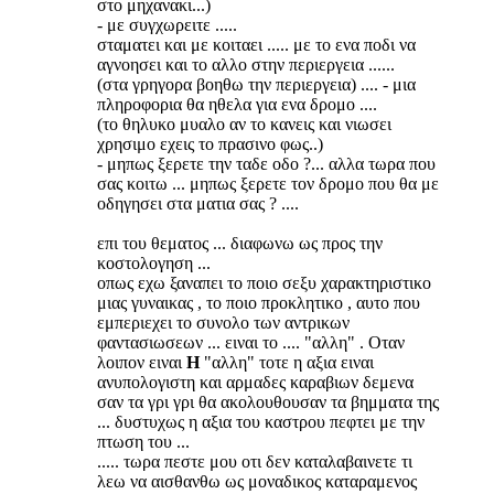
στο μηχανακι...)
- με συγχωρειτε .....
σταματει και με κοιταει ..... με το ενα ποδι να
αγνοησει και το αλλο στην περιεργεια ......
(στα γρηγορα βοηθω την περιεργεια) .... - μια
πληροφορια θα ηθελα για ενα δρομο ....
(το θηλυκο μυαλο αν το κανεις και νιωσει
χρησιμο εχεις το πρασινο φως..)
- μηπως ξερετε την ταδε οδο ?... αλλα τωρα που
σας κοιτω ... μηπως ξερετε τον δρομο που θα με
οδηγησει στα ματια σας ? ....
επι του θεματος ... διαφωνω ως προς την
κοστολογηση ...
οπως εχω ξαναπει το ποιο σεξυ χαρακτηριστικο
μιας γυναικας , το ποιο προκλητικο , αυτο που
εμπεριεχει το συνολο των αντρικων
φαντασιωσεων ... ειναι το .... "αλλη" . Οταν
λοιπον ειναι
Η
"αλλη" τοτε η αξια ειναι
ανυπολογιστη και αρμαδες καραβιων δεμενα
σαν τα γρι γρι θα ακολουθουσαν τα βημματα της
... δυστυχως η αξια του καστρου πεφτει με την
πτωση του ...
..... τωρα πεστε μου οτι δεν καταλαβαινετε τι
λεω να αισθανθω ως μοναδικος καταραμενος