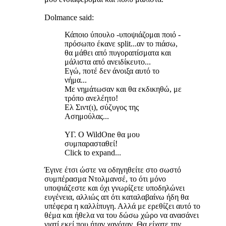
Dolmance said:
Κάποιο ύπουλο -υποψιάζομαι ποιό -
πρόσωπο έκανε split...αν το πιάσω,
θα μάθει από πυγοραπίσματα και
μάλιστα από ανειδίκευτο...
Εγώ, ποτέ δεν άνοιξα αυτό το
νήμα...
Με νημάτωσαν και θα εκδικηθώ, με
τρόπο ανελέητο!
Ελ Σιντ(ι), σύζυγος της
Ασημούλας...
ΥΓ. Ο WildOne θα μου
συμπαρασταθεί!
Click to expand...
Έγινε έτσι ώστε να οδηγηθείτε στο σωστό
συμπέρασμα Ντολμανσέ, το ότι μόνο
υποψιάζεστε και όχι γνωρίζετε υποδηλώνει
ευγένεια, αλλιώς απ ότι καταλαβαίνω ήδη θα
υπέφερα η καλλίπυγη. Αλλά με ερεθίζει αυτό το
θέμα και ήθελα να του δώσω χώρο να ανασάνει
γιατί εκεί που ήταν χανόταν. Θα είχατε την