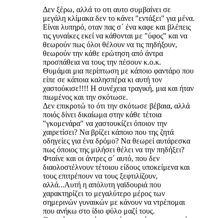
Δεν ξέρω, αλλά το οτι αυτο συμβαίνει σε
μεγάλη κλίμακα δεν το κάνει "εντάξει" για μένα.
Είναι λυπηρό, οταν πας σ΄ ένα καφε και βλέπεις
τις γυναίκες εκεί να κάθονται με "ύφος" και να
θεωρούν πως όλοι θέλουν να τις πηδήξουν,
θεωρούν την κάθε ερώτηση από άντρα
προσπάθεια να τους την πέσουν κ.ο.κ.
Θυμάμαι μια περίπτωση με κάποιο φαντάρο που
είπε σε κάποια καλησπέρα κι αυτή τον
χαστούκισε!!!! Η συνέχεια τραγική, μια και ήταν
πιωμένος και την σκότωσε.
Δεν επικροτώ το ότι την σκότωσε βέβαια, αλλά
ποιός δίνει δικαίωμα στην κάθε τέτοια
"γκομενάρα" να χαστουκίζει όποιον την
χαιρετίσει? Να βρίζει κάποιο που της ζητά
οδηγείες για ένα δρόμο? Να θεωρεί αυτάρεσκα
πως όποιος της μιλήσει θέλει να την πηδήξει?
Φταίνε και οι άντρες σ΄ αυτό, που δεν
διαολοστέλνουν τέτοιου είδους υποκείμενα και
τους επιτρέπουν να τους ξεφτιλίζουν,
αλλά...Αυτή η απόλυτη γαϊδουριά που
χαρακτηρίζει το μεγαλύτερο μέρος των
σημερινών γυναικών με κάνουν να ντρέπομαι
που ανήκω στο ίδιο φύλο μαζί τους.