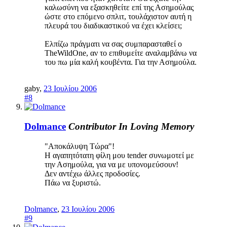
καλωσύνη να εξασκηθείτε επί της Ασημούλας
ώστε στο επόμενο σπλιτ, τουλάχιστον αυτή η
πλευρά του διαδικαστικού να έχει κλείσει;
Ελπίζω πράγματι να σας συμπαρασταθεί ο
TheWildOne, αν το επιθυμείτε αναλαμβάνω να
του πω μία καλή κουβέντα. Για την Ασημούλα.
gaby
,
23 Ιουλίου 2006
#8
Dolmance
Contributor
In Loving Memory
"Aποκάλυψη Τώρα"!
Η αγαπητότατη φίλη μου tender συνωμοτεί με
την Ασημούλα, για να με υπονομεύσουν!
Δεν αντέχω άλλες προδοσίες.
Πάω να ξυριστώ.
Dolmance
,
23 Ιουλίου 2006
#9