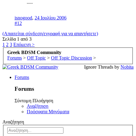
.....
isnogood
,
24 Ιουλίου 2006
#12
(Απαιτείται σύνδεση/εγγραφή για να απαντήσετε)
Σελίδα 1 από 3
1
2
3
Επόμενη >
Greek BDSM Community
Forums
>
Off Topic
>
Off Topic Discussion
>
Ignore Threads by
Nobita
Forums
Forums
Σύντομη Πλοήγηση
Αναζήτηση
Πρόσφατα Μηνύματα
Αναζήτηση