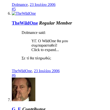
Dolmance
,
23 Ιουλίου 2006
#5
TheWildOne
Regular Member
Dolmance said:
ΥΓ. Ο WildOne θα μου
συμπαρασταθεί!
Click to expand...
Σε τί θα πληρωθώ;
TheWildOne
,
23 Ιουλίου 2006
#6
G_E
Contributor