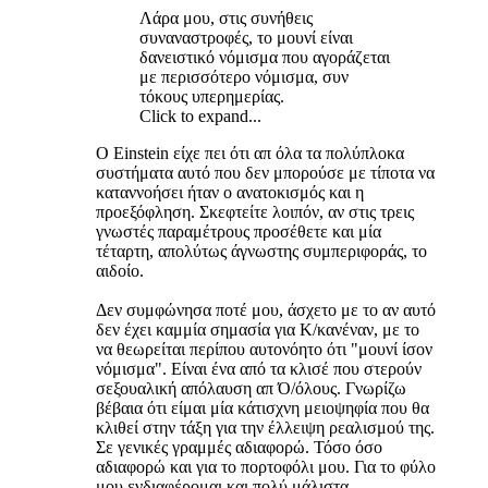
Λάρα μου, στις συνήθεις
συναναστροφές, το μουνί είναι
δανειστικό νόμισμα που αγοράζεται
με περισσότερο νόμισμα, συν
τόκους υπερημερίας.
Click to expand...
O Einstein είχε πει ότι απ όλα τα πολύπλοκα
συστήματα αυτό που δεν μπορούσε με τίποτα να
καταννοήσει ήταν ο ανατοκισμός και η
προεξόφληση. Σκεφτείτε λοιπόν, αν στις τρεις
γνωστές παραμέτρους προσέθετε και μία
τέταρτη, απολύτως άγνωστης συμπεριφοράς, το
αιδοίο.
Δεν συμφώνησα ποτέ μου, άσχετο με το αν αυτό
δεν έχει καμμία σημασία για Κ/κανέναν, με το
να θεωρείται περίπου αυτονόητο ότι "μουνί ίσον
νόμισμα". Είναι ένα από τα κλισέ που στερούν
σεξουαλική απόλαυση απ Ό/όλους. Γνωρίζω
βέβαια ότι είμαι μία κάτισχνη μειοψηφία που θα
κλιθεί στην τάξη για την έλλειψη ρεαλισμού της.
Σε γενικές γραμμές αδιαφορώ. Τόσο όσο
αδιαφορώ και για το πορτοφόλι μου. Για το φύλο
μου ενδιαφέρομαι και πολύ μάλιστα.