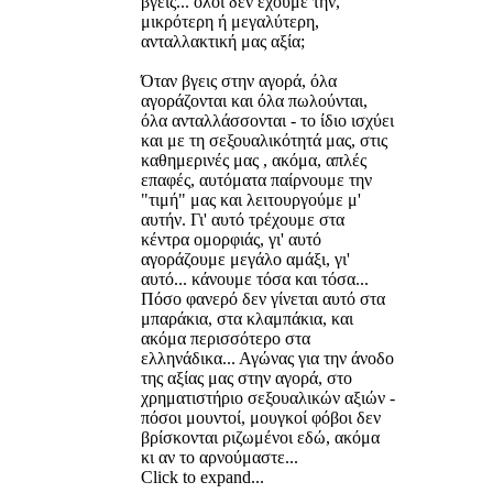
βγεις... όλοι δεν έχουμε την,
μικρότερη ή μεγαλύτερη,
ανταλλακτική μας αξία;
Όταν βγεις στην αγορά, όλα
αγοράζονται και όλα πωλούνται,
όλα ανταλλάσσονται - το ίδιο ισχύει
και με τη σεξουαλικότητά μας, στις
καθημερινές μας , ακόμα, απλές
επαφές, αυτόματα παίρνουμε την
"τιμή" μας και λειτουργούμε μ'
αυτήν. Γι' αυτό τρέχουμε στα
κέντρα ομορφιάς, γι' αυτό
αγοράζουμε μεγάλο αμάξι, γι'
αυτό... κάνουμε τόσα και τόσα...
Πόσο φανερό δεν γίνεται αυτό στα
μπαράκια, στα κλαμπάκια, και
ακόμα περισσότερο στα
ελληνάδικα... Αγώνας για την άνοδο
της αξίας μας στην αγορά, στο
χρηματιστήριο σεξουαλικών αξιών -
πόσοι μουντοί, μουγκοί φόβοι δεν
βρίσκονται ριζωμένοι εδώ, ακόμα
κι αν το αρνούμαστε...
Click to expand...