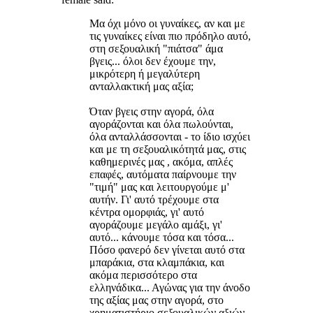
Μα όχι μόνο οι γυναίκες, αν και με
τις γυναίκες είναι πιο πρόδηλο αυτό,
στη σεξουαλική "πιάτσα" άμα
βγεις... όλοι δεν έχουμε την,
μικρότερη ή μεγαλύτερη
ανταλλακτική μας αξία;
Όταν βγεις στην αγορά, όλα
αγοράζονται και όλα πωλούνται,
όλα ανταλλάσσονται - το ίδιο ισχύει
και με τη σεξουαλικότητά μας, στις
καθημερινές μας , ακόμα, απλές
επαφές, αυτόματα παίρνουμε την
"τιμή" μας και λειτουργούμε μ'
αυτήν. Γι' αυτό τρέχουμε στα
κέντρα ομορφιάς, γι' αυτό
αγοράζουμε μεγάλο αμάξι, γι'
αυτό... κάνουμε τόσα και τόσα...
Πόσο φανερό δεν γίνεται αυτό στα
μπαράκια, στα κλαμπάκια, και
ακόμα περισσότερο στα
ελληνάδικα... Αγώνας για την άνοδο
της αξίας μας στην αγορά, στο
χρηματιστήριο σεξουαλικών αξιών -