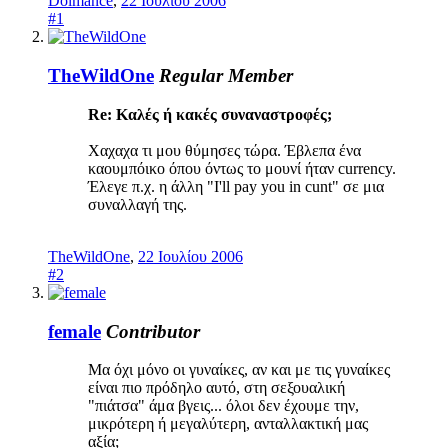
Dolmance
,
22 Ιουλίου 2006
#1
TheWildOne
Regular Member
Re: Καλές ή κακές συναναστροφές;
Χαχαχα τι μου θύμησες τώρα. Έβλεπα ένα
καουμπόικο όπου όντως το μουνί ήταν currency.
Έλεγε π.χ. η άλλη "I'll pay you in cunt" σε μια
συναλλαγή της.
TheWildOne
,
22 Ιουλίου 2006
#2
female
Contributor
Μα όχι μόνο οι γυναίκες, αν και με τις γυναίκες
είναι πιο πρόδηλο αυτό, στη σεξουαλική
"πιάτσα" άμα βγεις... όλοι δεν έχουμε την,
μικρότερη ή μεγαλύτερη, ανταλλακτική μας
αξία;