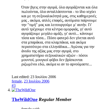
Όταν βγεις στην αγορά, όλα αγοράζονται και όλα
πωλούνται, όλα ανταλλάσσονται - το ίδιο ισχύει
και με τη σεξουαλικότητά μας, στις καθημερινές
μας , ακόμα, απλές επαφές, αυτόματα παίρνουμε
την "τιμή" μας και λειτουργούμε μ' αυτήν. Γι'
αυτό τρέχουμε στα κέντρα ομορφιάς, γι' αυτό
αγοράζουμε μεγάλο αμάξι, γι' αυτό... κάνουμε
τόσα και τόσα... Πόσο φανερό δεν γίνεται αυτό
στα μπαράκια, στα κλαμπάκια, και ακόμα
περισσότερο στα ελληνάδικα... Αγώνας για την
άνοδο της αξίας μας στην αγορά, στο
χρηματιστήριο σεξουαλικών αξιών - πόσοι
μουντοί, μουγκοί φόβοι δεν βρίσκονται
ριζωμένοι εδώ, ακόμα κι αν το αρνούμαστε...
Last edited:
23 Ιουλίου 2006
female
,
23 Ιουλίου 2006
#3
TheWildOne
Regular Member
female said: