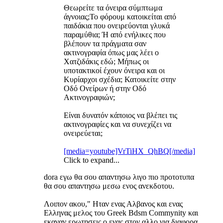
Θεωρείτε τα όνειρα σύμπτωμα
άγνοιας;Το φόρουμ κατοικείται από
παιδάκια που ονειρεύονται γλυκά
παραμύθια; Ή από ενήλικες που
βλέπουν τα πράγματα σαν
ακτινογραφία όπως μας λέει ο
Χατζιδάκις εδώ; Μήπως οι
υποτακτικοί έχουν όνειρα και οι
Κυρίαρχοι σχέδια; Κατοικείτε στην
Οδό Ονείρων ή στην Οδό
Ακτινογραφιών;
Είναι δυνατόν κάποιος να βλέπει τις
ακτινογραφίες και να συνεχίζει να
ονειρεύεται;
[media=youtube]VrTiHX_QhBQ[/media]
Click to expand...
dora εγω θα σου απαντησω λιγο πιο προτοτυπα
θα σου απαντησω μεσω ενος ανεκδοτου.
Λοιπον ακου," Ηταν ενας Αλβανος και ενας
Ελληνας μελος του Greek Bdsm Commynity και
εκαναν ερωτησεις ο ενας στον αλλο για διαφορα