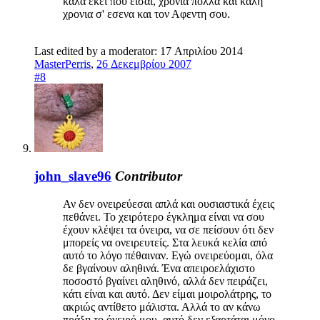
καλα εκει που εισαι, χρονια πολλα και καλη
χρονια σ' εσενα και τον Αφεντη σου.
Last edited by a moderator:
17 Απριλίου 2014
MasterPerris
,
26 Δεκεμβρίου 2007
#8
john_slave96
Contributor
Αν δεν ονειρεύεσαι απλά και ουσιαστικά έχεις
πεθάνει. Το χειρότερο έγκλημα είναι να σου
έχουν κλέψει τα όνειρα, να σε πείσουν ότι δεν
μπορείς να ονειρευτείς. Στα λευκά κελία από
αυτό το λόγο πέθαιναν. Εγώ ονειρεύομαι, όλα
δε βγαίνουν αληθινά. Ένα απειροελάχιστο
ποσοστό βγαίνει αληθινό, αλλά δεν πειράζει,
κάτι είναι και αυτό. Δεν είμαι μοιρολάτρης, το
ακριώς αντίθετο μάλιστα. Αλλά το αν κάνω
πράξη το όνειρό μου, αυτό δεν εξαρτάται μόνο