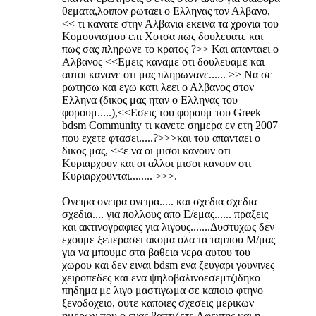
θεματα,λοιπον ρωταει ο Ελληνας τον Αλβανο,
<< τι κανατε στην Αλβανια εκεινα τα χρονια του
Κομουνισμου επι Χοτσα πως δουλευατε και
πως σας πληρωνε το κρατος ?>> Και απανταει ο
Αλβανος <<Εμεις καναμε οτι δουλευαμε και
αυτοι κανανε οτι μας πληρωνανε...... >> Να σε
ρωτησω και εγω κατι λεει ο Αλβανος στον
Ελληνα (δικος μας ηταν ο Ελληνας του
φορουμ.....),<<Εσεις του φορουμ του Greek
bdsm Community τι κανετε σημερα εν ετη 2007
που εχετε φτασει.....?>>>και του απανταει ο
δικος μας, <<ε να οι μισοι κανουν οτι
Κυριαρχουν και οι αλλοι μισοι κανουν οτι
Κυριαρχουνται........ >>>.
Ονειρα ονειρα ονειρα..... και σχεδια σχεδια
σχεδια.... για πολλους απο Ε/εμας...... πραξεις
και ακτινογραφιες για λιγους.......Δυστυχως δεν
εχουμε ξεπερασει ακομα ολα τα ταμπου Μ/μας
για να μπουμε στα βαθεια νερα αυτου του
χωρου και δεν ειναι bdsm ενα ζευγαρι γουνινες
χειροπεδες και ενα ψηλοβαλινοεσεμτζιδηκο
πηδημα με λιγο μαστιγωμα σε καποιο φτηνο
ξενοδοχειο, ουτε καποιες σχεσεις μερικων
ημερων που ο ενας βαπτιζετε Αφεντης και η