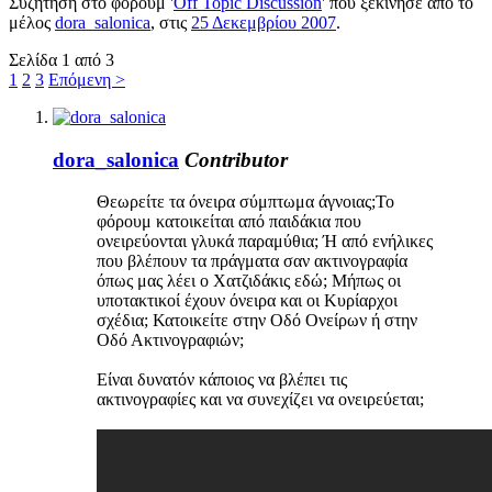
Συζήτηση στο φόρουμ '
Off Topic Discussion
' που ξεκίνησε από το
μέλος
dora_salonica
, στις
25 Δεκεμβρίου 2007
.
Σελίδα 1 από 3
1
2
3
Επόμενη >
dora_salonica
Contributor
Θεωρείτε τα όνειρα σύμπτωμα άγνοιας;Το
φόρουμ κατοικείται από παιδάκια που
ονειρεύονται γλυκά παραμύθια; Ή από ενήλικες
που βλέπουν τα πράγματα σαν ακτινογραφία
όπως μας λέει ο Χατζιδάκις εδώ; Μήπως οι
υποτακτικοί έχουν όνειρα και οι Κυρίαρχοι
σχέδια; Κατοικείτε στην Οδό Ονείρων ή στην
Οδό Ακτινογραφιών;
Είναι δυνατόν κάποιος να βλέπει τις
ακτινογραφίες και να συνεχίζει να ονειρεύεται;