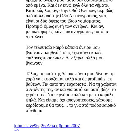
από εμένα. Και δεν κινώ εγώ όλα τα νήματα.
Κατοικώ, λοιπόν, στην Οδό Ονείρων, ακριβώς
από πίσω από την Οδό Ακτινογραφίας, γιατί
είναι οι δύο όψεις του ίδιου νομίσματος.
Προτιμώ όμως αυτή των ονείρων. Και αν,
μερικές φορές, κάνω ακτινογραφίες, αυτό με
σκοτώνει.
Τον τελευταίο καιρό κάποια όνειρα μου
βγαίνουν αληθινά. Ίσως έχω κάνει καλές
επιλογές προσώπων. Δεν ξέρω, αλλά μου
βγαίνουν.
Τέλος, τα ποστ της Δώρας πάντα μου δίνουν τη
χαρά να εκφράζομαι καλά και de profundis, εκ
βαθέων. Για αυτό την ευχαριστώ. Να τη χαίρεται
ο Αφέντης της, αν και για αυτό και αυτή βάζει το
χεράκι της. Να περνάμε καλά και με το κεφάλι
ψηλά. Και είπαμε όχι απογοητεύσεις, χάσουμε
κερδίσουμε θα τους..., το γνωστό ποδοσφαιρικό
σύνθημα.
john_slave96
,
26 Δεκεμβρίου 2007
#9