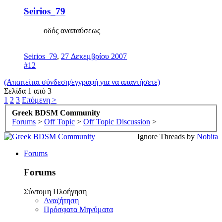
Seirios_79
οδός αναπαύσεως
Seirios_79
,
27 Δεκεμβρίου 2007
#12
(Απαιτείται σύνδεση/εγγραφή για να απαντήσετε)
Σελίδα 1 από 3
1
2
3
Επόμενη >
Greek BDSM Community
Forums
>
Off Topic
>
Off Topic Discussion
>
Ignore Threads by
Nobita
Forums
Forums
Σύντομη Πλοήγηση
Αναζήτηση
Πρόσφατα Μηνύματα