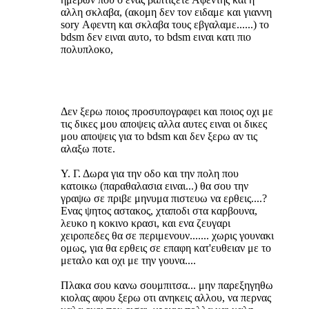
αλλη σκλαβα, (ακομη δεν τον ειδαμε και γιαννη
sory Αφεντη και σκλαβα τους εβγαλαμε......) το
bdsm δεν ειναι αυτο, το bdsm ειναι κατι πιο
πολυπλοκο,
στο bdsm πρεπει να θελει και να
μπορει πρωτα το μυαλο και μετα τω σωμα,
σε αντιθεση με το βανιλα sex που πρωτα θελει
το σωμα και μετα ισως θελει και το μυαλο........
Δεν ξερω ποιος προσυπογραφει και ποιος οχι με
τις δικες μου αποψεις αλλα αυτες ειναι οι δικες
μου αποψεις για το bdsm και δεν ξερω αν τις
αλαξω ποτε.
Υ. Γ. Δωρα για την οδο και την πολη που
κατοικω (παραθαλασια ειναι...) θα σου την
γραψω σε πριβε μηνυμα πιστευω να ερθεις....?
Ενας ψητος αστακος, χταποδι στα καρβουνα,
λευκο η κοκινο κρασι, και ενα ζευγαρι
χειροπεδες θα σε περιμενουν....... χωρις γουνακι
ομως, για θα ερθεις σε επαφη κατ'ευθειαν με το
μεταλο και οχι με την γουνα....
Πλακα σου κανω σουμπιτσα... μην παρεξηγηθω
κιολας αφου ξερω οτι ανηκεις αλλου, να περνας