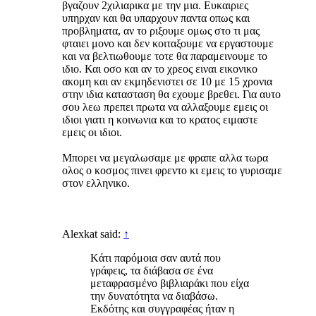
βγαζουν 2χιλιαρικα με την μια. Ευκαιριες
υπηρχαν και θα υπαρχουν παντα οπως και
προβληματα, αν το ριξουμε ομως στο τι μας
φταιει μονο και δεν κοιταξουμε να εργαστουμε
και να βελτιωθουμε τοτε θα παραμεινουμε το
ιδιο. Και οσο και αν το χρεος ειναι εικονικο
ακομη και αν εκμηδενιστει σε 10 με 15 χρονια
στην ιδια κατασταση θα εχουμε βρεθει. Για αυτο
σου λεω πρεπει πρωτα να αλλαξουμε εμεις οι
ιδιοι γιατι η κοινωνια και το κρατος ειμαστε
εμεις οι ιδιοι.
Μπορει να μεγαλωσαμε με φραπε αλλα τωρα
ολος ο κοσμος πινει φρεντο κι εμεις το γυρισαμε
στον ελληνικο.
Alexkat said:
↑
Kάτι παρόμοια σαν αυτά που
γράφεις, τα διάβασα σε ένα
μεταφρασμένο βιβλιαράκι που είχα
την δυνατότητα να διαβάσω.
Εκδότης και συγγραφέας ήταν η