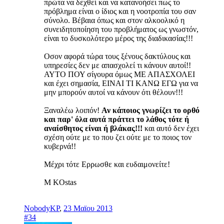
πρώτα να δεχθεί και να κατανοήσει πως το
πρόβλημα είναι ο ίδιος και η νοοτροπία του σαν
σύνολο. Βέβαια όπως και στον αλκοολικό η
συνειδητοποίηση του προβλήματος ως γνωστόν,
είναι το δυσκολότερο μέρος της διαδικασίας!!!
Οσον αφορά τώρα τους ξένους δακτύλους και
υπηρεσίες δεν με απασχολεί τι κάνουν αυτοί!!
ΑΥΤΟ ΠΟΥ σίγουρα όμως ΜΕ ΑΠΑΣΧΟΛΕΙ
και έχει σημασία, ΕΙΝΑΙ ΤΙ ΚΑΝΩ ΕΓΩ για να
μην μπορούν αυτοί να κάνουν ότι θέλουν!!!
Ξαναλέω λοιπόν!
Αν κάποιος γνωρίζει το ορθό
και παρ' όλα αυτά πράττει το λάθος τότε ή
αναίσθητος είναι ή βλάκας!!!
και αυτό δεν έχει
σχέση ούτε με το που ζει ούτε με το ποιος τον
κυβερνά!!
Μέχρι τότε Ερρωσθε και ευδαιμονείτε!
M KOstas
NobodyKP
,
23 Μαϊου 2013
#34