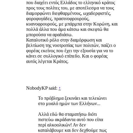
που διαχέει εντός Ελλάδος το ελληνικό κράτος
προς τους πολίτες του, με αποτέλεσμα να τους
διαμορφώνει διεφθαρμένους, ωχαδερφιστές,
φοροφυγάδες, πρασινοφρουρούς,
κυανοφρουρούς, με μπάρμπα στην Κορώνη, και
πολλά άλλα που άμα κάτσω και σκεφτώ θα
μπορούσα να αραδιάσω.
Καταλυτικό ρόλο στην διαμόρφωση και
βελτίωση της νοοτροπίας των πολιτών, παίζει ο
φορέας εκείνος που έχει την εξουσία για να το
κάνει σε συλλογικό επίπεδο. Kαι ο φορέας
αυτός λέγεται Κράτος.
NobodyKP said:
↑
Το πρόβλημα ξεκινάει και τελειώνει
στο μυαλό ημών των Ελλήνων...
Αλλά εδώ θα σταματήσω διότι
πιστεύω ακράδαντα αυτό που είπα
περί αλκοολικών! Αν δεν
καταλάβουμε και δεν δεχθούμε πως