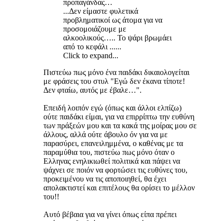
προπαγάνδας…
...Δεν είμαστε φυλετικά
προβληματικοί ως άτομα για να
προσομοιάζουμε με
αλκοολικούς….. Το ψάρι βρωμάει
από το κεφάλι ......
Click to expand...
Πιστεύω πως μόνο ένα παιδάκι δικαιολογείται
με φράσεις του στυλ "Εγώ δεν έκανα τίποτε!
Δεν φταίω, αυτός με έβαλε…".
Επειδή λοιπόν εγώ (όπως και άλλοι ελπίζω)
ούτε παιδάκι είμαι, για να επιρρίπτω την ευθύνη
των πράξεών μου και τα κακά της μοίρας μου σε
άλλους, αλλά ούτε άβουλο όν για να με
παρασύρει, επανειλημμένα, ο καθένας με τα
παραμύθια του, πιστεύω πως μόνο όταν ο
Ελληνας ενηλικιωθεί πολιτικά και πάψει να
ψάχνει σε ποιόν να φορτώσει τις ευθύνες του,
προκειμένου να τις αποποιηθεί, θα έχει
απολακτιστεί και επιτέλους θα ορίσει το μέλλον
του!!
Αυτό βέβαια για να γίνει όπως είπα πρέπει