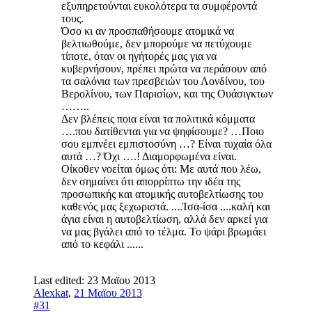
εξυπηρετούνται ευκολότερα τα συμφέροντά
τους.
Όσο κι αν προσπαθήσουμε ατομικά να
βελτιωθούμε, δεν μπορούμε να πετύχουμε
τίποτε, όταν οι ηγήτορές μας για να
κυβερνήσουν, πρέπει πρώτα να περάσουν από
τα σαλόνια των πρεσβειών του Λονδίνου, του
Βερολίνου, των Παρισίων, και της Oυάσιγκτων
……..
Δεν βλέπεις ποια είναι τα πολιτικά κόμματα
….που δατίθενται για να ψηφίσουμε? …Ποιο
σου εμπνέει εμπιστοσύνη …? Είναι τυχαία όλα
αυτά …? Όχι ….! Διαμορφωμένα είναι.
Οίκοθεν νοείται όμως ότι: Με αυτά που λέω,
δεν σημαίνει ότι απορρίπτω την ιδέα της
προσωπικής και ατομικής αυτοβελτίωσης του
καθενός μας ξεχωριστά. ....Ίσα-ίσα ....καλή και
άγια είναι η αυτοβελτίωση, αλλά δεν αρκεί για
να μας βγάλει από το τέλμα. Το ψάρι βρωμάει
από το κεφάλι ......
Last edited:
23 Μαϊου 2013
Alexkat
,
21 Μαϊου 2013
#31