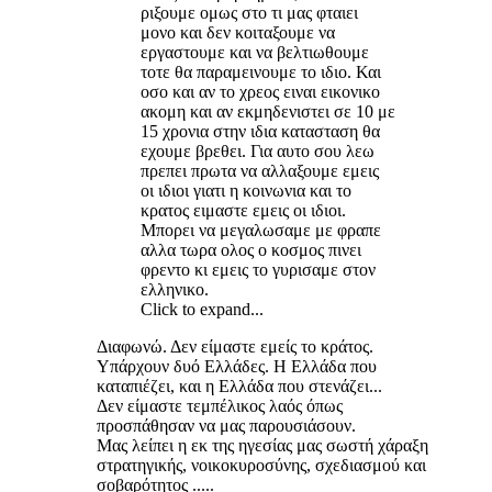
ριξουμε ομως στο τι μας φταιει
μονο και δεν κοιταξουμε να
εργαστουμε και να βελτιωθουμε
τοτε θα παραμεινουμε το ιδιο. Και
οσο και αν το χρεος ειναι εικονικο
ακομη και αν εκμηδενιστει σε 10 με
15 χρονια στην ιδια κατασταση θα
εχουμε βρεθει. Για αυτο σου λεω
πρεπει πρωτα να αλλαξουμε εμεις
οι ιδιοι γιατι η κοινωνια και το
κρατος ειμαστε εμεις οι ιδιοι.
Μπορει να μεγαλωσαμε με φραπε
αλλα τωρα ολος ο κοσμος πινει
φρεντο κι εμεις το γυρισαμε στον
ελληνικο.
Click to expand...
Διαφωνώ. Δεν είμαστε εμείς το κράτος.
Υπάρχουν δυό Ελλάδες. Η Ελλάδα που
καταπιέζει, και η Ελλάδα που στενάζει...
Δεν είμαστε τεμπέλικος λαός όπως
προσπάθησαν να μας παρουσιάσουν.
Μας λείπει η εκ της ηγεσίας μας σωστή χάραξη
στρατηγικής, νοικοκυροσύνης, σχεδιασμού και
σοβαρότητος .....