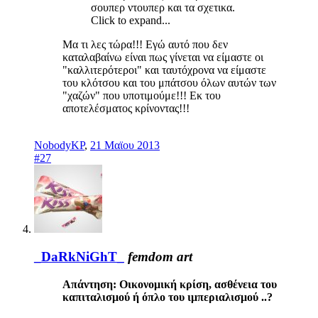
σουπερ ντουπερ και τα σχετικα.
Click to expand...
Μα τι λες τώρα!!! Εγώ αυτό που δεν
καταλαβαίνω είναι πως γίνεται να είμαστε οι
"καλλιτερότεροι" και ταυτόχρονα να είμαστε
του κλότσου και του μπάτσου όλων αυτών των
"χαζών" που υποτιμούμε!!! Εκ του
αποτελέσματος κρίνοντας!!!
NobodyKP
,
21 Μαϊου 2013
#27
_DaRkNiGhT_
femdom art
Απάντηση: Οικονομική κρίση, ασθένεια του
καπιταλισμού ή όπλο του ιμπεριαλισμού ..?