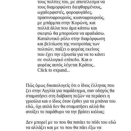
τους πολίτες του, με αποτέλεσμα να
τους διαμορφώνει διεφθαρμένους,
ωχαδερφιστές, φοροφυγάδες,
πρασινοφρουρούς, κυανοφρουρούς,
με μπάρμπα στην Κορώνη, και
πολλά άλλα που άμα κάτσω και
σκεφτώ θα μπορούσα να αραδιάσω.
Καταλυτικό ρόλο στην διαμόρφωση
και βελτίωση της νοοτροπίας των
πολιτών, παίζει ο φορέας εκείνος
που έχει την εξουσία για να το κάνει
σε συλλογικό επίπεδο. Kαι ο
φορέας αυτός λέγεται Κράτος..
Click to expand...
Πώς όμως δικαιολογείς ότι ο ίδιος έλληνας που
ζει στην Αγγλία για παράδειγμα, σαν οδηγός θα
σταματήσει στη διάβαση πεζών να περάσει η
γριούλα και ο ίδιος όταν έρθει για τα μπάνια του
εδώ, όχι απλά δεν θα σταματήσει αλλά θα
ανοίξει το παράθυρο να την βρίσει κιόλας;
Δεν μπορεί με το που θα πατάει το πόδι του εδώ
να αλλάζει και με το που θα πάει έξω να