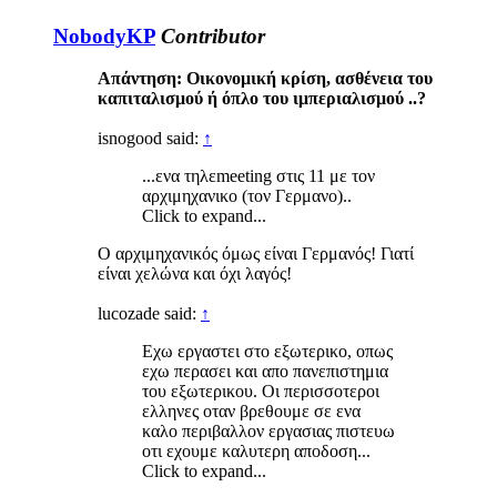
NobodyKP
Contributor
Απάντηση: Οικονομική κρίση, ασθένεια του
καπιταλισμού ή όπλο του ιμπεριαλισμού ..?
isnogood said:
↑
...ενα τηλεmeeting στις 11 με τον
αρχιμηχανικο (τον Γερμανο)..
Click to expand...
Ο αρχιμηχανικός όμως είναι Γερμανός! Γιατί
είναι χελώνα και όχι λαγός!
lucozade said:
↑
Εχω εργαστει στο εξωτερικο, οπως
εχω περασει και απο πανεπιστημια
του εξωτερικου. Οι περισσοτεροι
ελληνες οταν βρεθουμε σε ενα
καλο περιβαλλον εργασιας πιστευω
οτι εχουμε καλυτερη αποδοση...
Click to expand...