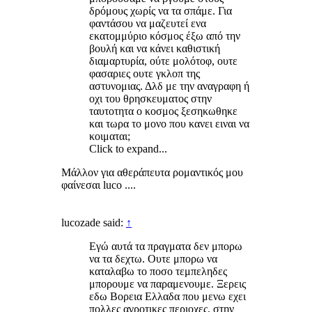
δρόμους χωρίς να τα σπάμε. Για
φαντάσου να μαζευτεί ενα
εκατομμύριο κόσμος έξω από την
βουλή και να κάνει καθιστική
διαμαρτυρία, ούτε μολότοφ, ουτε
φασαριες ουτε γκλοπ της
αστυνομιας. Δλδ με την αναγραφη ή
οχι του θρησκευματος στην
ταυτοτητα ο κοσμος ξεσηκωθηκε
και τωρα το μονο που κανει ειναι να
κοιμαται;
Click to expand...
Mάλλον για αθεράπευτα ρομαντικός μου
φαίνεσαι luco ....
lucozade said:
↑
Εγώ αυτά τα πραγματα δεν μπορω
να τα δεχτω. Ουτε μπορω να
καταλαβω το ποσο τεμπεληδες
μπορουμε να παραμενουμε. Ξερεις
εδω Βορεια Ελλαδα που μενω εχει
πολλες αγροτικες περιοχες, στην