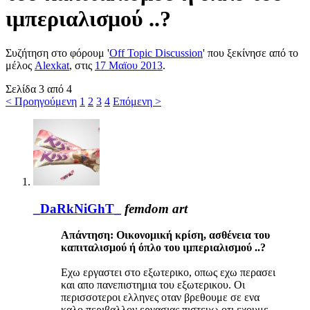
ιμπεριαλισμού ..?
Συζήτηση στο φόρουμ '
Off Topic Discussion
' που ξεκίνησε από το
μέλος
Alexkat
, στις
17 Μαϊου 2013
.
Σελίδα 3 από 4
< Προηγούμενη
1
2
3
4
Επόμενη >
_DaRkNiGhT_
femdom art
Απάντηση: Οικονομική κρίση, ασθένεια του
καπιταλισμού ή όπλο του ιμπεριαλισμού ..?
Εχω εργαστει στο εξωτερικο, οπως εχω περασει
και απο πανεπιστημια του εξωτερικου. Οι
περισσοτεροι ελληνες οταν βρεθουμε σε ενα
καλο περιβαλλον εργασιας πιστευω οτι εχουμε