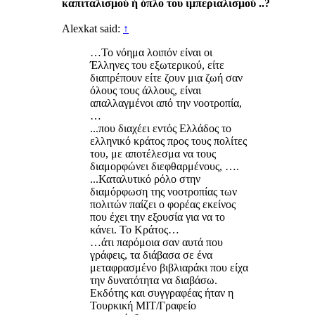
καπιταλισμού ή όπλο του ιμπεριαλισμού ..?
Alexkat said:
↑
…Το νόημα λοιπόν είναι οι
Έλληνες του εξωτερικού, είτε
διαπρέπουν είτε ζουν μια ζωή σαν
όλους τους άλλους, είναι
απαλλαγμένοι από την νοοτροπία,
…
...που διαχέει εντός Ελλάδος το
ελληνικό κράτος προς τους πολίτες
του, με αποτέλεσμα να τους
διαμορφώνει διεφθαρμένους, ….
...Καταλυτικό ρόλο στην
διαμόρφωση της νοοτροπίας των
πολιτών παίζει ο φορέας εκείνος
που έχει την εξουσία για να το
κάνει. Το Κράτος…
…άτι παρόμοια σαν αυτά που
γράφεις, τα διάβασα σε ένα
μεταφρασμένο βιβλιαράκι που είχα
την δυνατότητα να διαβάσω.
Εκδότης και συγγραφέας ήταν η
Τουρκική ΜΙΤ/Γραφείο