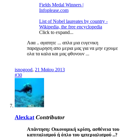
Fields Medal Winners |
Infoplease.com
List of Nobel laureates by country -
Wikipedia, the free encyclopedia
Click to expand...
Ααα .. αγαπητε ... απλα μια ευγενικη
παραχωρηση απο μερια μας για να μην εχουμε
ολα τα καλα και μας φθονουν ...
isnogood
,
21 Μαϊου 2013
#30
Alexkat
Contributor
Απάντηση: Οικονομική κρίση, ασθένεια του
καπιταλισμού ή όπλο του ιμπεριαλισμού ..?