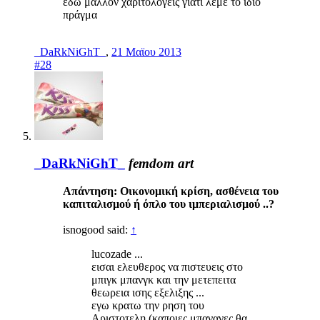
εδώ μάλλον χαριτολογείς γιατί λέμε το ίδιο
πράγμα
_DaRkNiGhT_
,
21 Μαϊου 2013
#28
_DaRkNiGhT_
femdom art
Απάντηση: Οικονομική κρίση, ασθένεια του
καπιταλισμού ή όπλο του ιμπεριαλισμού ..?
isnogood said:
↑
lucozade ...
εισαι ελευθερος να πιστευεις στο
μπιγκ μπανγκ και την μετεπειτα
θεωρεια ισης εξελιξης ...
εγω κρατω την ρηση του
Αριστοτελη (καποιες μπανανες θα