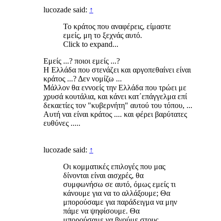
lucozade said:
↑
Το κράτος που αναφέρεις, είμαστε
εμείς, μη το ξεχνάς αυτό.
Click to expand...
Eμείς ...? ποιοι εμείς ...?
H Eλλάδα που στενάζει και αργοπεθαίνει είναι
κράτος ...? Δεν νομίζω ...
Μάλλον θα εννοείς την Ελλάδα που τρώει με
χρυσά κουτάλια, και κάνει κατ΄επάγγελμα επί
δεκαετίες τον "κυβερνήτη" αυτού του τόπου, ...
Αυτή ναι είναι κράτος .... και φέρει βαρύτατες
ευθύνες .....
lucozade said:
↑
Οι κομματικές επιλογές που μας
δίνονται είναι αισχρές, θα
συμφωνήσω σε αυτό, όμως εμείς τι
κάνουμε για να το αλλάξουμε; Θα
μπορούσαμε για παράδειγμα να μην
πάμε να ψηφίσουμε. Θα
μπορούσαμε να βγούμε στους