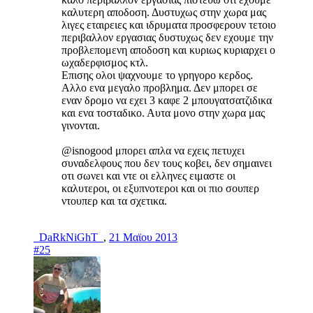
καλυτερη αποδοση. Δυστυχως στην χωρα μας
λιγες εταιρειες και ιδρυματα προσφερουν τετοιο
περιβαλλον εργασιας δυστυχως δεν εχουμε την
προβλεπομενη αποδοση και κυριως κυριαρχει ο
ωχαδερφισμος κτλ.
Επισης ολοι ψαχνουμε το γρηγορο κερδος.
Αλλο ενα μεγαλο προβλημα. Δεν μπορει σε
εναν δρομο να εχει 3 καφε 2 μπουγατσατζιδικα
και ενα τοσταδικο. Αυτα μονο στην χωρα μας
γινονται.
@isnogood μπορει απλα να εχεις πετυχει
συναδελφους που δεν τους κοβει, δεν σημαινει
οτι σωνει και ντε οι ελληνες ειμαστε οι
καλυτεροι, οι εξυπνοτεροι και οι πιο σουπερ
ντουπερ και τα σχετικα.
_DaRkNiGhT_
,
21 Μαϊου 2013
#25