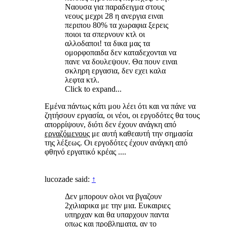
Ναουσα για παραδειγμα στους
νεους μεχρι 28 η ανεργια ειναι
περιπου 80% τα χωραφια ξερεις
ποιοι τα σπερνουν κτλ οι
αλλοδαποι! τα δικα μας τα
ομορφοπαιδα δεν καταδεχονται να
πανε να δουλεψουν. Θα πουν ειναι
σκληρη εργασια, δεν εχει καλα
λεφτα κτλ.
Click to expand...
Εμένα πάντως κάτι μου λέει ότι και να πάνε να
ζητήσουν εργασία, οι νέοι, οι εργοδότες θα τους
απορρίψουν, διότι δεν έχουν ανάγκη από
εργαζόμενους
με αυτή καθεαυτή την σημασία
της λέξεως. Οι εργοδότες έχουν ανάγκη από
φθηνό εργατικό κρέας ....
lucozade said:
↑
Δεν μπορουν ολοι να βγαζουν
2χιλιαρικα με την μια. Ευκαιριες
υπηρχαν και θα υπαρχουν παντα
οπως και προβληματα, αν το