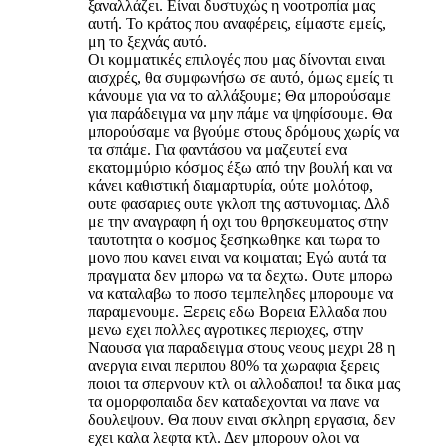
ξαναλλάζει. Είναι δυστυχώς η νοοτροπία μας
αυτή. Το κράτος που αναφέρεις, είμαστε εμείς,
μη το ξεχνάς αυτό.
Οι κομματικές επιλογές που μας δίνονται ειναι
αισχρές, θα συμφωνήσω σε αυτό, όμως εμείς τι
κάνουμε για να το αλλάξουμε; Θα μπορούσαμε
για παράδειγμα να μην πάμε να ψηφίσουμε. Θα
μπορούσαμε να βγούμε στους δρόμους χωρίς να
τα σπάμε. Για φαντάσου να μαζευτεί ενα
εκατομμύριο κόσμος έξω από την βουλή και να
κάνει καθιστική διαμαρτυρία, ούτε μολότοφ,
ουτε φασαριες ουτε γκλοπ της αστυνομιας. Δλδ
με την αναγραφη ή οχι του θρησκευματος στην
ταυτοτητα ο κοσμος ξεσηκωθηκε και τωρα το
μονο που κανει ειναι να κοιμαται; Εγώ αυτά τα
πραγματα δεν μπορω να τα δεχτω. Ουτε μπορω
να καταλαβω το ποσο τεμπεληδες μπορουμε να
παραμενουμε. Ξερεις εδω Βορεια Ελλαδα που
μενω εχει πολλες αγροτικες περιοχες, στην
Ναουσα για παραδειγμα στους νεους μεχρι 28 η
ανεργια ειναι περιπου 80% τα χωραφια ξερεις
ποιοι τα σπερνουν κτλ οι αλλοδαποι! τα δικα μας
τα ομορφοπαιδα δεν καταδεχονται να πανε να
δουλεψουν. Θα πουν ειναι σκληρη εργασια, δεν
εχει καλα λεφτα κτλ. Δεν μπορουν ολοι να