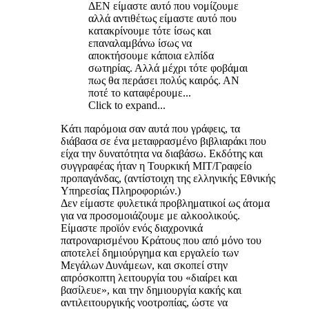
ΔΕΝ είμαστε αυτό που νομίζουμε
αλλά αντιθέτως είμαστε αυτό που
κατακρίνουμε τότε ίσως και
επαναλαμβάνω ίσως να
αποκτήσουμε κάποια ελπίδα
σωτηρίας. Αλλά μέχρι τότε φοβάμαι
πως θα περάσει πολύς καιρός. ΑΝ
ποτέ το καταφέρουμε...
Click to expand...
Kάτι παρόμοια σαν αυτά που γράφεις, τα
διάβασα σε ένα μεταφρασμένο βιβλιαράκι που
είχα την δυνατότητα να διαβάσω. Εκδότης και
συγγραφέας ήταν η Τουρκική ΜΙΤ/Γραφείο
προπαγάνδας, (αντίστοιχη της ελληνικής Eθνικής
Υπηρεσίας Πληροφοριών.)
Δεν είμαστε φυλετικά προβληματικοί ως άτομα
για να προσομοιάζουμε με αλκοολικούς.
Είμαστε προϊόν ενός διαχρονικά
πατροναρισμένου Κράτους που από μόνο του
αποτελεί δημιούργημα και εργαλείο των
Μεγάλων Δυνάμεων, και σκοπεί στην
απρόσκοπτη λειτουργία του «διαίρει και
βασίλευε», και την δημιουργία κακής και
αντιλειτουργικής νοοτροπίας, ώστε να