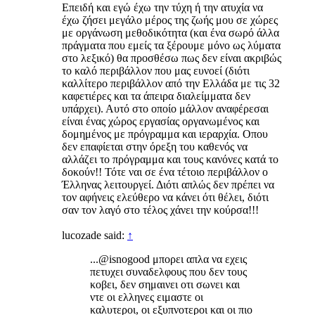
Επειδή και εγώ έχω την τύχη ή την ατυχία να
έχω ζήσει μεγάλο μέρος της ζωής μου σε χώρες
με οργάνωση μεθοδικότητα (και ένα σωρό άλλα
πράγματα που εμείς τα ξέρουμε μόνο ως λύματα
στο λεξικό) θα προσθέσω πως δεν είναι ακριβώς
το καλό περιβάλλον που μας ευνοεί (διότι
καλλίτερο περιβάλλον από την Ελλάδα με τις 32
καφετιέρες και τα άπειρα διαλείμματα δεν
υπάρχει). Αυτό στο οποίο μάλλον αναφέρεσαι
είναι ένας χώρος εργασίας οργανωμένος και
δομημένος με πρόγραμμα και ιεραρχία. Οπου
δεν επαφίεται στην όρεξη του καθενός να
αλλάζει το πρόγραμμα και τους κανόνες κατά το
δοκούν!! Τότε ναι σε ένα τέτοιο περιβάλλον ο
Έλληνας λειτουργεί. Διότι απλώς δεν πρέπει να
τον αφήνεις ελεύθερο να κάνει ότι θέλει, διότι
σαν τον λαγό στο τέλος χάνει την κούρσα!!!
lucozade said:
↑
...@isnogood μπορει απλα να εχεις
πετυχει συναδελφους που δεν τους
κοβει, δεν σημαινει οτι σωνει και
ντε οι ελληνες ειμαστε οι
καλυτεροι, οι εξυπνοτεροι και οι πιο