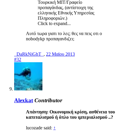
Τουρκική ΜΙΤ/Γραφείο
προπαγάνδας, (αντίστοιχη της
ελληνικής Eθνικής Υπηρεσίας
Πληροφοριών.)
Click to expand...
Αυτό τωρα γιατι το λες; θες να πεις οτι ο
nobodykp προπαγανδιζει;
_DaRkNiGhT_
,
22 Μαϊου 2013
#32
Alexkat
Contributor
Απάντηση: Οικονομική κρίση, ασθένεια του
καπιταλισμού ή όπλο του ιμπεριαλισμού ..?
lucozade said:
↑