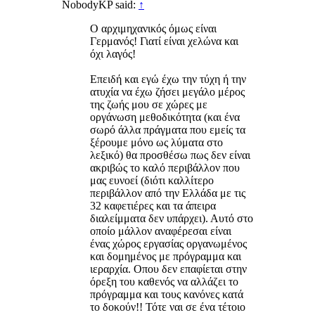
NobodyKP said:
↑
Ο αρχιμηχανικός όμως είναι
Γερμανός! Γιατί είναι χελώνα και
όχι λαγός!
Επειδή και εγώ έχω την τύχη ή την
ατυχία να έχω ζήσει μεγάλο μέρος
της ζωής μου σε χώρες με
οργάνωση μεθοδικότητα (και ένα
σωρό άλλα πράγματα που εμείς τα
ξέρουμε μόνο ως λύματα στο
λεξικό) θα προσθέσω πως δεν είναι
ακριβώς το καλό περιβάλλον που
μας ευνοεί (διότι καλλίτερο
περιβάλλον από την Ελλάδα με τις
32 καφετιέρες και τα άπειρα
διαλείμματα δεν υπάρχει). Αυτό στο
οποίο μάλλον αναφέρεσαι είναι
ένας χώρος εργασίας οργανωμένος
και δομημένος με πρόγραμμα και
ιεραρχία. Οπου δεν επαφίεται στην
όρεξη του καθενός να αλλάζει το
πρόγραμμα και τους κανόνες κατά
το δοκούν!! Τότε ναι σε ένα τέτοιο