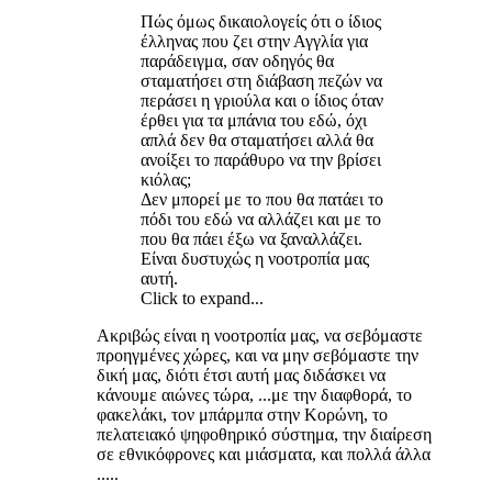
Πώς όμως δικαιολογείς ότι ο ίδιος
έλληνας που ζει στην Αγγλία για
παράδειγμα, σαν οδηγός θα
σταματήσει στη διάβαση πεζών να
περάσει η γριούλα και ο ίδιος όταν
έρθει για τα μπάνια του εδώ, όχι
απλά δεν θα σταματήσει αλλά θα
ανοίξει το παράθυρο να την βρίσει
κιόλας;
Δεν μπορεί με το που θα πατάει το
πόδι του εδώ να αλλάζει και με το
που θα πάει έξω να ξαναλλάζει.
Είναι δυστυχώς η νοοτροπία μας
αυτή.
Click to expand...
Ακριβώς είναι η νοοτροπία μας, να σεβόμαστε
προηγμένες χώρες, και να μην σεβόμαστε την
δική μας, διότι έτσι αυτή μας διδάσκει να
κάνουμε αιώνες τώρα, ...με την διαφθορά, το
φακελάκι, τον μπάρμπα στην Κορώνη, το
πελατειακό ψηφοθηρικό σύστημα, την διαίρεση
σε εθνικόφρονες και μιάσματα, και πολλά άλλα
.....