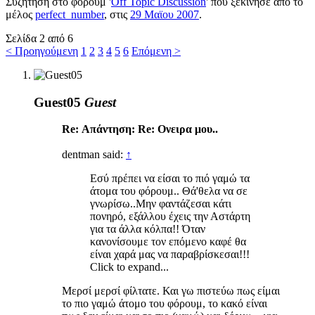
Συζήτηση στο φόρουμ '
Off Topic Discussion
' που ξεκίνησε από το
μέλος
perfect_number
, στις
29 Μαϊου 2007
.
Σελίδα 2 από 6
< Προηγούμενη
1
2
3
4
5
6
Επόμενη >
Guest05
Guest
Re: Απάντηση: Re: Ονειρα μου..
dentman said:
↑
Εσύ πρέπει να είσαι το πιό γαμώ τα
άτομα του φόρουμ.. Θά'θελα να σε
γνωρίσω..Μην φαντάζεσαι κάτι
πονηρό, εξάλλου έχεις την Αστάρτη
για τα άλλα κόλπα!! Όταν
κανονίσουμε τον επόμενο καφέ θα
είναι χαρά μας να παραβρίσκεσαι!!!
Click to expand...
Μερσί μερσί φίλτατε. Και γω πιστεύω πως είμαι
το πιο γαμώ άτομο του φόρουμ, το κακό είναι