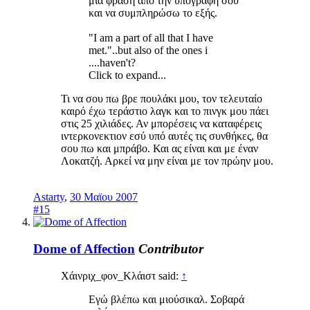
μια φράση από την υπογραφή σου
και να συμπληρώσω το εξής.
"I am a part of all that I have
met."..but also of the ones i
....haven't?
Click to expand...
Τι να σου πω βρε πουλάκι μου, τον τελευταίο
καιρό έχω τεράστιο λαγκ και το πινγκ μου πάει
στις 25 χιλιάδες. Αν μπορέσεις να καταφέρεις
ιντερκονεκτιον εσύ υπό αυτές τις συνθήκες, θα
σου πω και μπράβο. Και ας είναι και με έναν
Λοκατζή. Αρκεί να μην είναι με τον πρώην μου.
Astarty
,
30 Μαϊου 2007
#15
Dome of Affection
Contributor
Χάινριχ_φον_Κλάιστ said:
↑
Εγώ βλέπω και μιούσικαλ. Σοβαρά