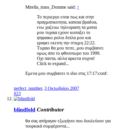
Mirella_trans_Domme said:
↑
Το περιεργο ειναι πως και στην
πραγματικοτητα, καποια βραδυα,
ενω χαζευω τηλεοραση τα ματια
μου τυχαια εχουν κοιταξει το
ψηφιακο ρολοι διπλα μου και
γραφει εκεινη την στιγμη 22:22.
Τυχαιο θα μου πειτε, μου συμβαινει
ομως απο το φθινοπωρο του 1999.
Οχι παντα, αλλα αρκετα συχνα!
Click to expand...
Εμενα μου συμβαινει τι ιδιο στις 17:17:conf:
perfect_number
,
3 Οκτωβρίου 2007
#23
blindfold
Contributor
θα σας απήγαγαν εξωγήνοι που δουλεύουν για
τουρκικά συμφέροντα...