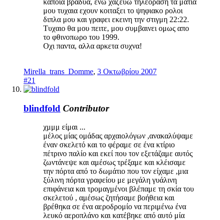
καποια βραδυα, ενω χαζευω τηλεοραση τα ματια
μου τυχαια εχουν κοιταξει το ψηφιακο ρολοι
διπλα μου και γραφει εκεινη την στιγμη 22:22.
Τυχαιο θα μου πειτε, μου συμβαινει ομως απο
το φθινοπωρο του 1999.
Οχι παντα, αλλα αρκετα συχνα!
Mirella_trans_Domme
,
3 Οκτωβρίου 2007
#21
blindfold
Contributor
χμμμ είμαι ...
μέλος μίας ομάδας αρχαιολόγων ,ανακαλύψαμε
έναν σκελετό και το φέραμε σε ένα κτίριο
πέτρινο παλίο και εκεί που τον εξετάζαμε αυτός
ζωντάνεψε και αμέσως τρέξαμε και κλέισαμε
την πόρτα από το δωμάτιο που τον είχαμε ,μια
ξύλινη πόρτα γραφείου με μεγάλη γυάλινη
επιφάνεια και τρομαγμένοι βλέπαμε τη σκία του
σκελετού , αμέσως ζητήσαμε βοήθεια και
βρέθηκα σε ένα αεροδρομίο να περιμένω ένα
λευκό αεροπλάνο και κατέβηκε από αυτό μία