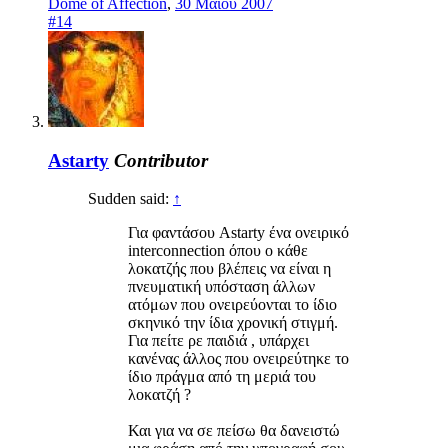
Dome of Affection
,
30 Μαϊου 2007
#14
Astarty
Contributor
Sudden said:
↑
Για φαντάσου Astarty ένα ονειρικό
interconnection όπου ο κάθε
λοκατζής που βλέπεις να είναι η
πνευματική υπόσταση άλλων
ατόμων που ονειρεύονται το ίδιο
σκηνικό την ίδια χρονική στιγμή.
Για πείτε ρε παιδιά , υπάρχει
κανένας άλλος που ονειρεύτηκε το
ίδιο πράγμα από τη μεριά του
λοκατζή ?
Και για να σε πείσω θα δανειστώ