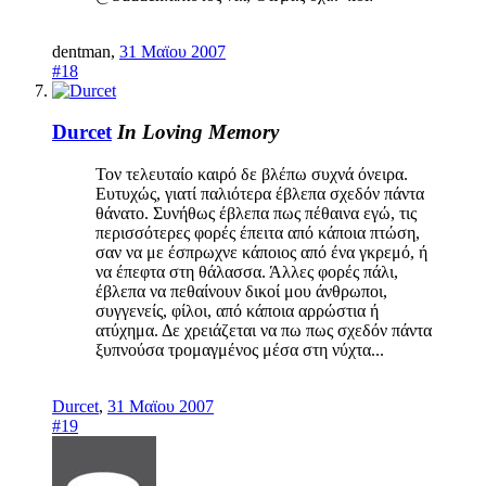
dentman
,
31 Μαϊου 2007
#18
Durcet
In Loving Memory
Τον τελευταίο καιρό δε βλέπω συχνά όνειρα.
Ευτυχώς, γιατί παλιότερα έβλεπα σχεδόν πάντα
θάνατο. Συνήθως έβλεπα πως πέθαινα εγώ, τις
περισσότερες φορές έπειτα από κάποια πτώση,
σαν να με έσπρωχνε κάποιος από ένα γκρεμό, ή
να έπεφτα στη θάλασσα. Άλλες φορές πάλι,
έβλεπα να πεθαίνουν δικοί μου άνθρωποι,
συγγενείς, φίλοι, από κάποια αρρώστια ή
ατύχημα. Δε χρειάζεται να πω πως σχεδόν πάντα
ξυπνούσα τρομαγμένος μέσα στη νύχτα...
Durcet
,
31 Μαϊου 2007
#19