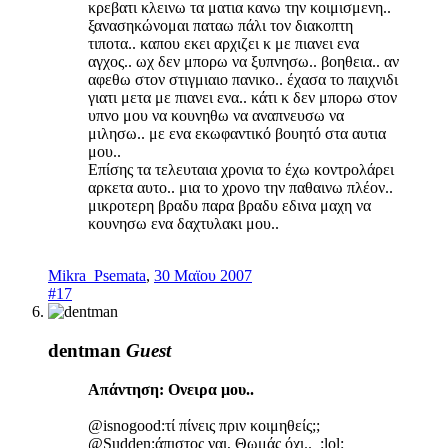
κρεβατι κλεινω τα ματια κανω την κοιμισμενη..
ξανασηκώνομαι παταω πάλι τον διακοπτη
τιποτα.. καπου εκει αρχιζει κ με πιανει ενα
αγχος.. ωχ δεν μπορω να ξυπνησω.. βοηθεια.. αν
αφεθω στον στιγμιαιο πανικο.. έχασα το παιχνιδι
γιατι μετα με πιανει ενα.. κάτι κ δεν μπορω στον
υπνο μου να κουνηθω να αναπνευσω να
μιλησω.. με ενα εκωφαντικό βουητό στα αυτια
μου..
Επίσης τα τελευταια χρονια το έχω κοντρολάρει
αρκετα αυτο.. μια το χρονο την παθαινω πλέον..
μικροτερη βραδυ παρα βραδυ εδινα μαχη να
κουνησω ενα δαχτυλακι μου..
Mikra_Psemata
,
30 Μαϊου 2007
#17
dentman
Guest
Απάντηση: Ονειρα μου..
@isnogood:τί πίνεις πριν κοιμηθείς;;
@Sudden:άπιστος ναι, Θωμάς όχι.. :lol: