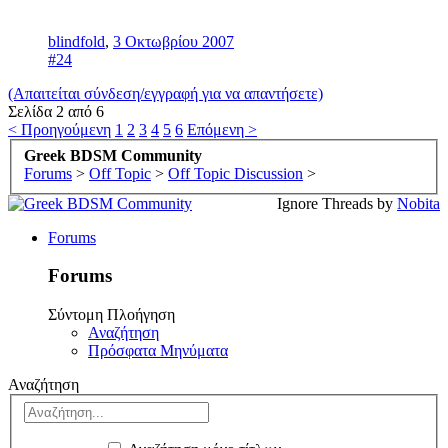
blindfold
,
3 Οκτωβρίου 2007
#24
(Απαιτείται σύνδεση/εγγραφή για να απαντήσετε)
Σελίδα 2 από 6
< Προηγούμενη
1
2
3
4
5
6
Επόμενη >
Greek BDSM Community
Forums
>
Off Topic
>
Off Topic Discussion
>
Ignore Threads by
Nobita
Forums
Forums
Σύντομη Πλοήγηση
Αναζήτηση
Πρόσφατα Μηνύματα
Αναζήτηση