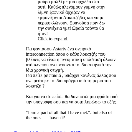
μαύρο μαλλί με μια ορχιδέα στο
αυτί. Καθώς πλενόμουν γυμνή στην
λίμνη ξαφνικά άρχιζαν να
εμφανίζονται Λοκατζήδες και να με
περικυκλώνουν. Ξυπνούσα πριν δω
την συνέχεια γμτ! Ωραία τσόντα θα
ήταν!
Click to expand...
Για φαντάσου Astarty ένα ονειρικό
interconnection όπου ο κάθε λοκατζής που
βλέπεις να είναι η πνευματική υπόσταση άλλων
ατόμων που ονειρεύονται το ίδιο σκηνικό την
ίδια χρονική στιγμή.
Για πείτε ρε παιδιά , υπάρχει κανένας άλλος που
ονειρεύτηκε το ίδιο πράγμα από τη μεριά του
λοκατζή ?
Και για να σε πείσω θα δανειστώ μια φράση από
την υπογραφή σου και να συμπληρώσω το εξής.
"I am a part of all that I have met."..but also of
the ones i ....haven't?