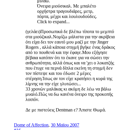
μιλάω.
Όνειρα μιούσικαλ. Με μπαλέτο
ορχήστρα τραγουδιάρες, μετρ,
πόρτα, μέχρι και λουλουδούδες.
Click to expand...
(γελάει)Προσωπικά δε βλέπω τίποτα το μεμπτό
στα μιούζικαλ.Νομίζω μάλιστα για την ακρίβεια
ότι είχα δει τον εαυτό μου μαζί με την Jinger
Rogers , αλλά κάποια στιγμή βγήκε ένας δράκος
από το πουθενά και την έφαγε.Μου εξήγησε
βέβαια κατόπιν ότι το έκανε για να σώσει την
ανθρωπότητα, αλλά όπως και να 'χει ο λοκατζής
που έτυχε να περνά δίπλα εκείνη τη στιγμή δεν
τον πίστεψε και του έδωσε 2 μέρες
στέρηση.Ίσως αν τον είχε κρατήσει η κυρά της
λίμνης να την είχε γλυτώσει...
33 χρονών μαλάκας κι ακόμη δε λέω να βάλω
μυαλό.Πώς να δω κανένα όνειρο της προκοπής
λοιπόν.
Δε με πιστεύεις Dentman ε? Άπιστε Θωμά.
Dome of Affection
,
30 Μαϊου 2007