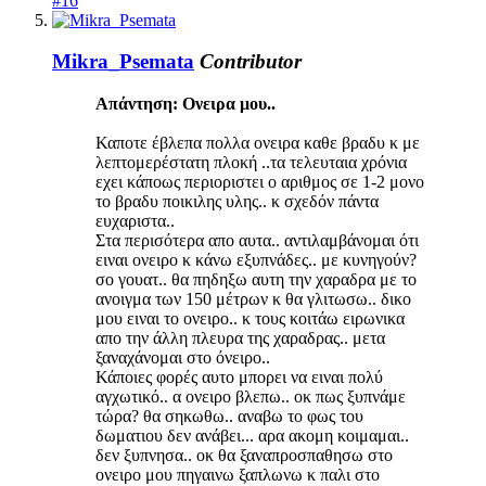
#16
Mikra_Psemata
Contributor
Απάντηση: Ονειρα μου..
Καποτε έβλεπα πολλα ονειρα καθε βραδυ κ με
λεπτομερέστατη πλοκή ..τα τελευταια χρόνια
εχει κάποως περιοριστει ο αριθμος σε 1-2 μονο
το βραδυ ποικιλης υλης.. κ σχεδόν πάντα
ευχαριστα..
Στα περισότερα απο αυτα.. αντιλαμβάνομαι ότι
ειναι ονειρο κ κάνω εξυπνάδες.. με κυνηγούν?
σο γουατ.. θα πηδηξω αυτη την χαραδρα με το
ανοιγμα των 150 μέτρων κ θα γλιτωσω.. δικο
μου ειναι το ονειρο.. κ τους κοιτάω ειρωνικα
απο την άλλη πλευρα της χαραδρας.. μετα
ξαναχάνομαι στο όνειρο..
Κάποιες φορές αυτο μπορει να ειναι πολύ
αγχωτικό.. α ονειρο βλεπω.. οκ πως ξυπνάμε
τώρα? θα σηκωθω.. αναβω το φως του
δωματιου δεν ανάβει... αρα ακομη κοιμαμαι..
δεν ξυπνησα.. οκ θα ξαναπροσπαθησω στο
ονειρο μου πηγαινω ξαπλωνω κ παλι στο