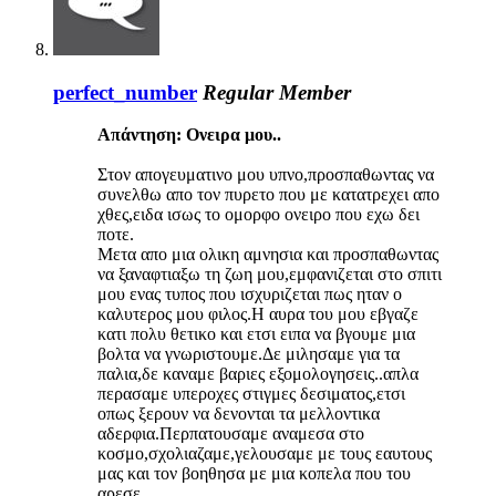
perfect_number
Regular Member
Απάντηση: Ονειρα μου..
Στον απογευματινο μου υπνο,προσπαθωντας να
συνελθω απο τον πυρετο που με κατατρεχει απο
χθες,ειδα ισως το ομορφο ονειρο που εχω δει
ποτε.
Μετα απο μια ολικη αμνησια και προσπαθωντας
να ξαναφτιαξω τη ζωη μου,εμφανιζεται στο σπιτι
μου ενας τυπος που ισχυριζεται πως ηταν ο
καλυτερος μου φιλος.Η αυρα του μου εβγαζε
κατι πολυ θετικο και ετσι ειπα να βγουμε μια
βολτα να γνωριστουμε.Δε μιλησαμε για τα
παλια,δε καναμε βαριες εξομολογησεις..απλα
περασαμε υπεροχες στιγμες δεσιματος,ετσι
οπως ξερουν να δενονται τα μελλοντικα
αδερφια.Περπατουσαμε αναμεσα στο
κοσμο,σχολιαζαμε,γελουσαμε με τους εαυτους
μας και τον βοηθησα με μια κοπελα που του
αρεσε.