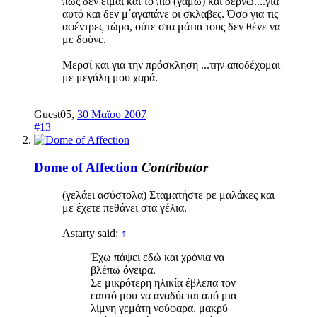
πως δεν είμαι και το πιο (γαμώ) και δέρνω....για
αυτό και δεν μ΄αγαπάνε οι σκλαβες. Όσο για τις
αφέντρες τώρα, ούτε στα μάτια τους δεν θένε να
με δούνε.
Μερσί και για την πρόσκληση ...την αποδέχομαι
με μεγάλη μου χαρά.
Guest05
,
30 Μαϊου 2007
#13
Dome of Affection
Contributor
(γελάει ασύστολα) Σταματήστε ρε μαλάκες και
με έχετε πεθάνει στα γέλια.
Astarty said:
↑
Έχω πάψει εδώ και χρόνια να
βλέπω όνειρα.
Σε μικρότερη ηλικία έβλεπα τον
εαυτό μου να αναδύεται από μια
λίμνη γεμάτη νούφαρα, μακρύ