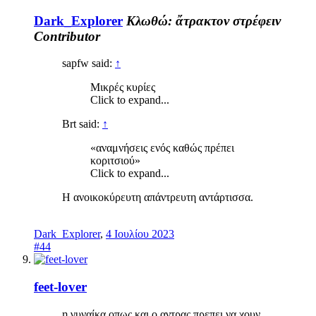
Dark_Explorer
Κλωθώ: ἄτρακτον στρέφειν
Contributor
sapfw said:
↑
Μικρές κυρίες
Click to expand...
Brt said:
↑
«αναμνήσεις ενός καθώς πρέπει
κοριτσιού»
Click to expand...
Η ανοικοκύρευτη απάντρευτη αντάρτισσα.
Dark_Explorer
,
4 Ιουλίου 2023
#44
feet-lover
η γυναίκα οπως και ο αντρας πρεπει να χουν