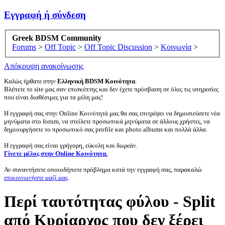
Εγγραφή ή σύνδεση
Greek BDSM Community
Forums
>
Off Topic
>
Off Topic Discussion
>
Κοινωνία
>
Απόκρυψη ανακοίνωσης
Καλώς ήρθατε στην
Ελληνική BDSM Κοινότητα
.
Βλέπετε το site μας σαν επισκέπτης και δεν έχετε πρόσβαση σε όλες τις υπηρεσίες
που είναι διαθέσιμες για τα μέλη μας!
Η εγγραφή σας στην Online Κοινότητά μας θα σας επιτρέψει να δημοσιεύσετε νέα
μηνύματα στο forum, να στείλετε προσωπικά μηνύματα σε άλλους χρήστες, να
δημιουργήσετε το προσωπικό σας profile και photo albums και πολλά άλλα.
Η εγγραφή σας είναι γρήγορη, εύκολη και δωρεάν.
Γίνετε μέλος στην Online Κοινότητα.
Αν συναντήσετε οποιοδήποτε πρόβλημα κατά την εγγραφή σας, παρακαλώ
επικοινωνήστε μαζί μας
.
Περί ταυτότητας φύλου - Split
από Κυρίαρχος που δεν ξέρει