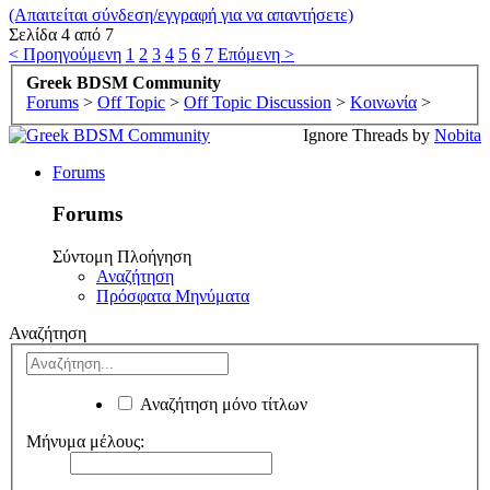
(Απαιτείται σύνδεση/εγγραφή για να απαντήσετε)
Σελίδα 4 από 7
< Προηγούμενη
1
2
3
4
5
6
7
Επόμενη >
Greek BDSM Community
Forums
>
Off Topic
>
Off Topic Discussion
>
Κοινωνία
>
Ignore Threads by
Nobita
Forums
Forums
Σύντομη Πλοήγηση
Αναζήτηση
Πρόσφατα Μηνύματα
Αναζήτηση
Αναζήτηση μόνο τίτλων
Μήνυμα μέλους: