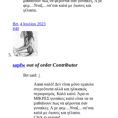
μαθαίνουν πως να φέρονται σαν γυναίκες. Α ρε
φεμ…Νταξ…να’σαι καλά με έκανες και
γέλασα.
Brt
,
4 Ιουλίου 2023
#40
sapfw
out of order
Contributor
Brt said:
↑
Αααα καλό! Δεν είναι μόνο εμφυλα
στερεότυπα αλλά και ηλικιακός
περιορισμός. Καλό καλό. Άρα οι
ΜΙΚΡΕΣ γυναίκες καλό είναι να τα
μαθαίνουν πως να φέρονται σαν
γυναίκες. Α ρε φεμ…Νταξ…να’σαι
καλά με έκανες και γέλασα.
Click to expand...