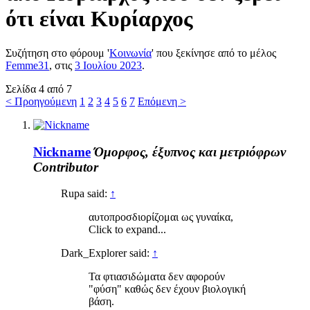
ότι είναι Κυρίαρχος
Συζήτηση στο φόρουμ '
Κοινωνία
' που ξεκίνησε από το μέλος
Femme31
, στις
3 Ιουλίου 2023
.
Σελίδα 4 από 7
< Προηγούμενη
1
2
3
4
5
6
7
Επόμενη >
Nickname
Όμορφος, έξυπνος και μετριόφρων
Contributor
Rupa said:
↑
αυτοπροσδιορίζομαι ως γυναίκα,
Click to expand...
Dark_Explorer said:
↑
Τα φτιασιδώματα δεν αφορούν
"φύση" καθώς δεν έχουν βιολογική
βάση.