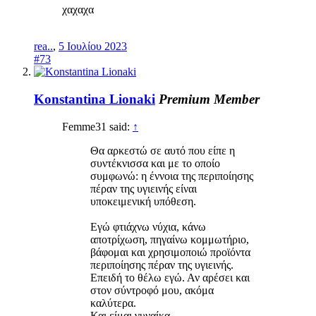
χαχαχα
rea..
,
5 Ιουλίου 2023
#73
Konstantina Lionaki
Premium Member
Femme31 said:
↑
Θα αρκεστώ σε αυτό που είπε η
συντέκνισσα και με το οποίο
συμφωνώ: η έννοια της περιποίησης
πέραν της υγιεινής είναι
υποκειμενική υπόθεση.
Εγώ φτιάχνω νύχια, κάνω
αποτρίχωση, πηγαίνω κομμωτήριο,
βάφομαι και χρησιμοποιώ προϊόντα
περιποίησης πέραν της υγιεινής.
Επειδή το θέλω εγώ. Αν αρέσει και
στον σύντροφό μου, ακόμα
καλύτερα.
Και είμαι γυναίκα.