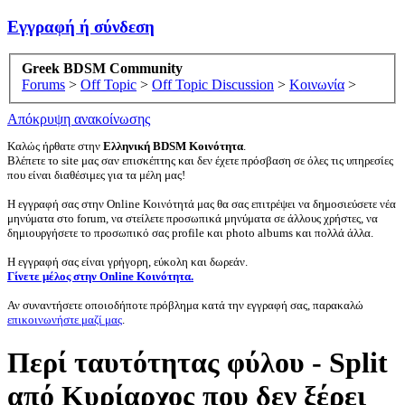
Εγγραφή ή σύνδεση
Greek BDSM Community
Forums
>
Off Topic
>
Off Topic Discussion
>
Κοινωνία
>
Απόκρυψη ανακοίνωσης
Καλώς ήρθατε στην
Ελληνική BDSM Κοινότητα
.
Βλέπετε το site μας σαν επισκέπτης και δεν έχετε πρόσβαση σε όλες τις υπηρεσίες
που είναι διαθέσιμες για τα μέλη μας!
Η εγγραφή σας στην Online Κοινότητά μας θα σας επιτρέψει να δημοσιεύσετε νέα
μηνύματα στο forum, να στείλετε προσωπικά μηνύματα σε άλλους χρήστες, να
δημιουργήσετε το προσωπικό σας profile και photo albums και πολλά άλλα.
Η εγγραφή σας είναι γρήγορη, εύκολη και δωρεάν.
Γίνετε μέλος στην Online Κοινότητα.
Αν συναντήσετε οποιοδήποτε πρόβλημα κατά την εγγραφή σας, παρακαλώ
επικοινωνήστε μαζί μας
.
Περί ταυτότητας φύλου - Split
από Κυρίαρχος που δεν ξέρει