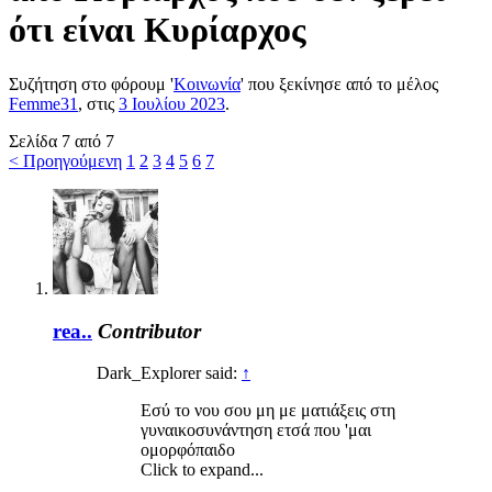
ότι είναι Κυρίαρχος
Συζήτηση στο φόρουμ '
Κοινωνία
' που ξεκίνησε από το μέλος
Femme31
, στις
3 Ιουλίου 2023
.
Σελίδα 7 από 7
< Προηγούμενη
1
2
3
4
5
6
7
rea..
Contributor
Dark_Explorer said:
↑
Εσύ το νου σου μη με ματιάξεις στη
γυναικοσυνάντηση ετσά που 'μαι
ομορφόπαιδο
Click to expand...