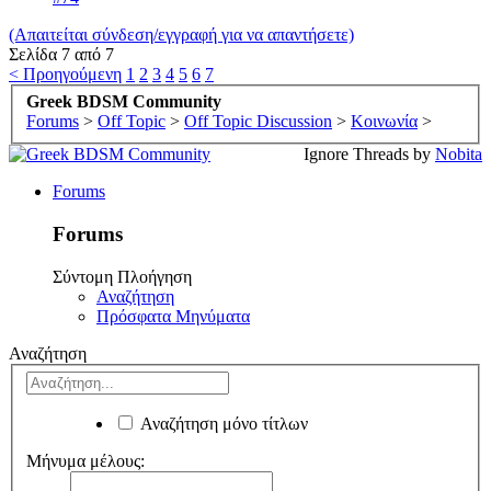
(Απαιτείται σύνδεση/εγγραφή για να απαντήσετε)
Σελίδα 7 από 7
< Προηγούμενη
1
2
3
4
5
6
7
Greek BDSM Community
Forums
>
Off Topic
>
Off Topic Discussion
>
Κοινωνία
>
Ignore Threads by
Nobita
Forums
Forums
Σύντομη Πλοήγηση
Αναζήτηση
Πρόσφατα Μηνύματα
Αναζήτηση
Αναζήτηση μόνο τίτλων
Μήνυμα μέλους: