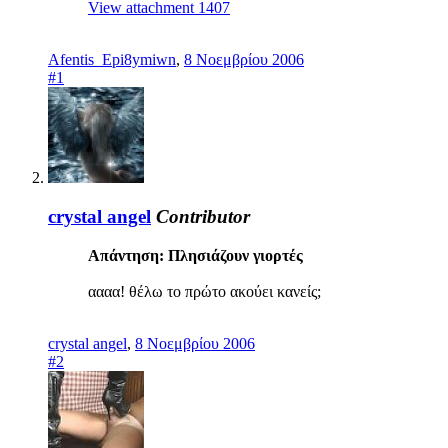
View attachment 1407
Afentis_Epi8ymiwn
,
8 Νοεμβρίου 2006
#1
crystal angel
Contributor
Απάντηση: Πλησιάζουν γιορτές
αααα! θέλω το πρώτο ακούει κανείς;
crystal angel
,
8 Νοεμβρίου 2006
#2