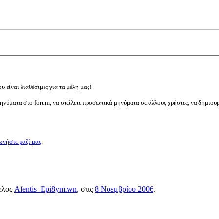
υ είναι διαθέσιμες για τα μέλη μας!
μηνύματα στο forum, να στείλετε προσωπικά μηνύματα σε άλλους χρήστες, να δημιου
ωνήστε μαζί μας
.
μέλος
Afentis_Epi8ymiwn
, στις
8 Νοεμβρίου 2006
.