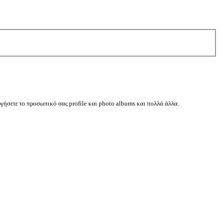
ργήσετε το προσωπικό σας profile και photo albums και πολλά άλλα.